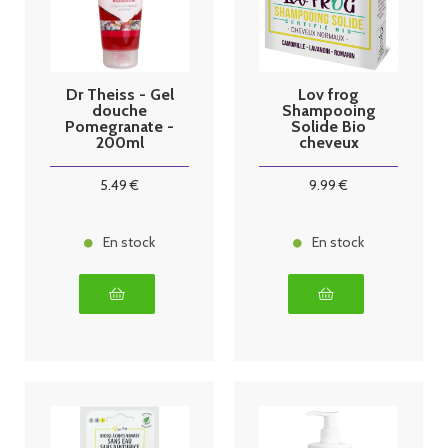
Dr Theiss - Gel
Lov frog
douche
Shampooing
Pomegranate -
Solide Bio
200ml
cheveux
normaux 50g
5
.49
€
9
.99
€
En stock
En stock