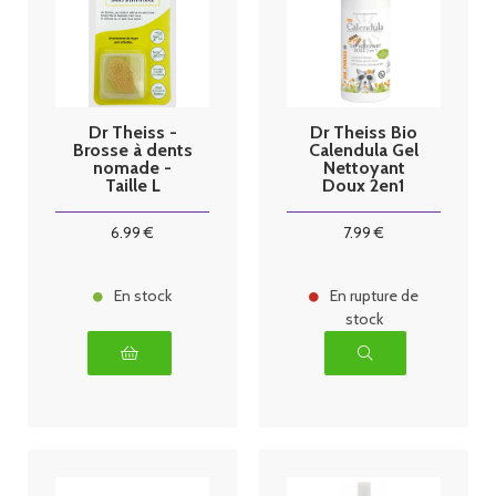
Dr Theiss -
Dr Theiss Bio
Brosse à dents
Calendula Gel
nomade -
Nettoyant
Taille L
Doux 2en1
300ml
6
.99
€
7
.99
€
En stock
En rupture de
stock