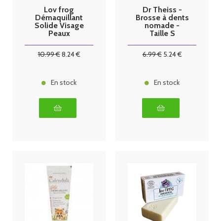
Lov frog
Dr Theiss -
Démaquillant
Brosse à dents
Solide Visage
nomade -
Peaux
Taille S
Normales à
Sèches Bio
10
.99
€
8
.24
€
6
.99
€
5
.24
€
50g
En stock
En stock