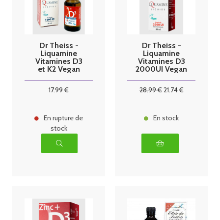
Dr Theiss -
Dr Theiss -
Liquamine
Liquamine
Vitamines D3
Vitamines D3
et K2 Vegan
2000UI Vegan
20ml
20ml
17
.99
€
28
.99
€
21
.74
€
En rupture de
En stock
stock