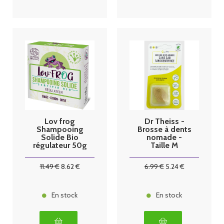
Lov frog
Dr Theiss -
Shampooing
Brosse à dents
Solide Bio
nomade -
régulateur 50g
Taille M
11
.49
€
8
.62
€
6
.99
€
5
.24
€
En stock
En stock