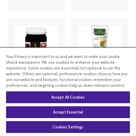
Your Privacy is important to us and we want to make your cookie
choice transparent. We use cookies to enhance your website
experience. Some cookies are essential/ not optional to run the
website. Others are optional: performance cookies show us how you
Dr. theiss Miel
Crème à l'Elixir
de Manuka
du Suédois
use our website and features; functional cookies remember your
sauvage
100ML Dr
preferences; and targeting cookies help us share relevant content.
KFactor 16 -
Theiss
500g
Accept All Cookies
63
.99
€
54
.99
€
11
.49
€
Accept Essential
En rupture de
En stock
stock
Cookies Settings