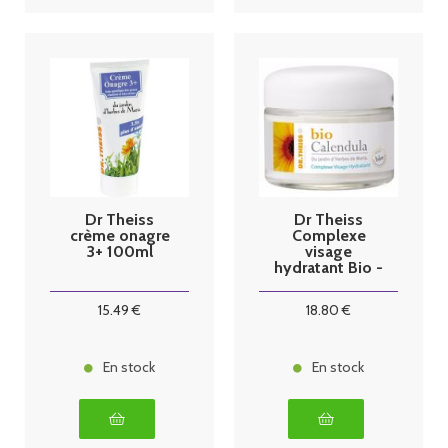
Dr Theiss
Dr Theiss
crème onagre
Complexe
3+ 100ml
visage
hydratant Bio -
50 ml
15
.49
€
18
.80
€
En stock
En stock