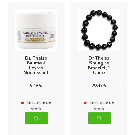
Dr. Theiss
Dr Theiss
Baume à
Shungite
Lèvres
Bracelet, 1
Nourrissant
Unité
Manuka 16+
Bio 15 ml
8
.49
€
30
.49
€
En rupture de
En rupture de
stock
stock