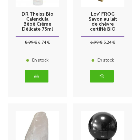
DR Theiss Bio
Lov' FROG
Calendula
Savon au lait
Bébé Crème
de chèvre
Délicate 75ml
certifié BIO
100g
8
.99
€
6
.74
€
6
.99
€
5
.24
€
En stock
En stock