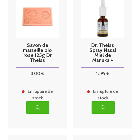
Savon de
Dr. Theiss
marseille bio
Spray Nasal
rose 125g Dr
Miel de
Theiss
Manuka +
Argent
Colloïdal Bio
3
.00
€
12
.99
€
30 ml
En rupture de
En rupture de
stock
stock