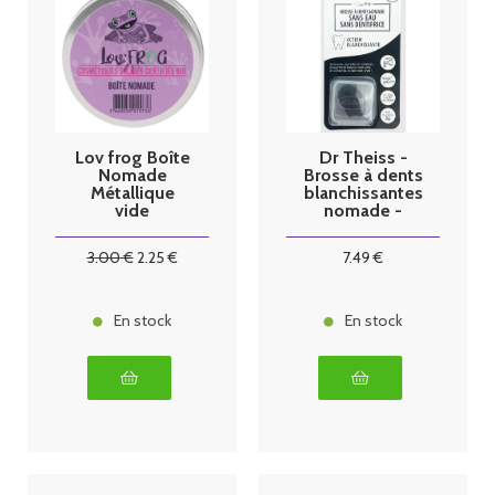
Lov frog Boîte
Dr Theiss -
Nomade
Brosse à dents
Métallique
blanchissantes
vide
nomade -
Taille S
3
.00
€
2
.25
€
7
.49
€
En stock
En stock