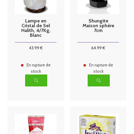
Lampe en
Shungite
Cristal de Sel
Maison sphère
Halith, 4/7Kg,
7cm
Blanc
43
.99
€
64
.99
€
En rupture de
En rupture de
stock
stock