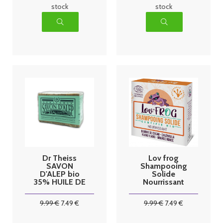
stock
stock
Dr Theiss
Lov frog
SAVON
Shampooing
D'ALEP bio
Solide
35% HUILE DE
Nourrissant
LAURIER
Bio 50g
200GR
9
.99
€
7
.49
€
9
.99
€
7
.49
€