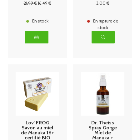
21
.99
€
16
.49
€
3
.00
€
En stock
En rupture de
stock
Lov' FROG
Dr. Theiss
Savon au miel
Spray Gorge
de Manuka 16+
Miel de
certifié BIO
Manuka +