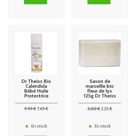
Dr Theiss Bio
Savon de
Calendula
marseille bio
Bébé Huile
fleur de lys
Protectrice
125g Dr Theiss
200ml
9
.99
€
7
.49
€
3
.00
€
2
.25
€
En stock
En stock