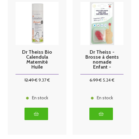
Dr Theiss Bio
Dr Theiss -
Calendula
Brosse à dents
Maternité
nomade
Huile
Enfant -
Vergetures
Pomme verte
200ml
bambou
12
.49
€
9
.37
€
6
.99
€
5
.24
€
En stock
En stock