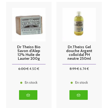
Dr Theiss Bio
Dr.Theiss Gel
Savon d'Alep
douche Argent
12% Huile de
colloïdal PH
Laurier 200g
neutre 250ml
6
.00
€
4
.50
€
8
.99
€
6
.74
€
En stock
En stock