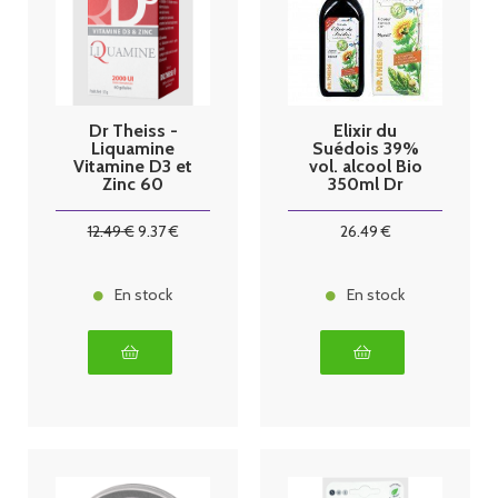
Dr Theiss -
Elixir du
Liquamine
Suédois 39%
Vitamine D3 et
vol. alcool Bio
Zinc 60
350ml Dr
gélules
Theiss
12
.49
€
9
.37
€
26
.49
€
En stock
En stock