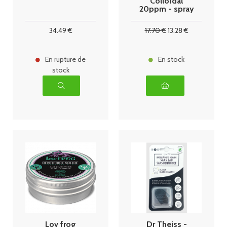
Colloïdal
20ppm - spray
100 ml
34
.49
€
17
.70
€
13
.28
€
En rupture de
En stock
stock
Lov frog
Dr Theiss -