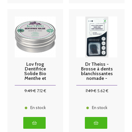
Lov frog
Dr Theiss -
Dentifrice
Brosse à dents
Solide Bio
blanchissantes
Menthe et
nomade -
Citron 50g
Taille L
9
.49
€
7
.12
€
7
.49
€
5
.62
€
En stock
En stock