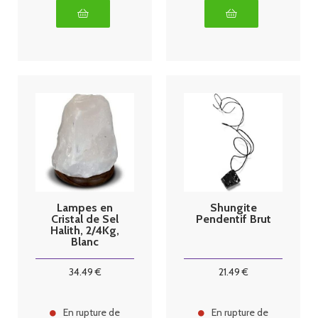
Lampes en
Shungite
Cristal de Sel
Pendentif Brut
Halith, 2/4Kg,
Blanc
34
.49
€
21
.49
€
En rupture de
En rupture de