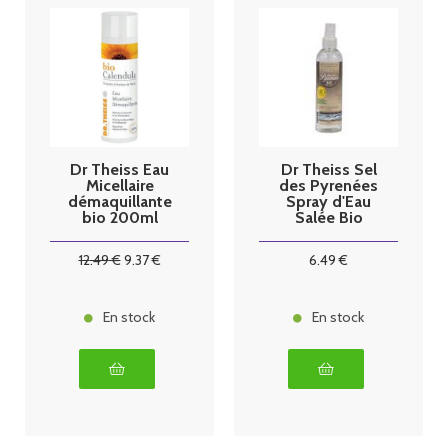
Dr Theiss Eau
Dr Theiss Sel
Micellaire
des Pyrenées
démaquillante
Spray d'Eau
bio 200ml
Salée Bio
250ml
12
.49
€
9
.37
€
6
.49
€
En stock
En stock