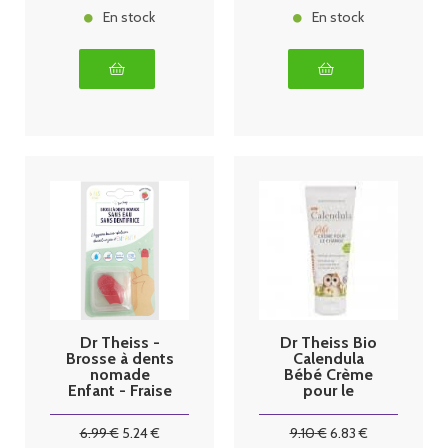
En stock
En stock
Dr Theiss -
Dr Theiss Bio
Brosse à dents
Calendula
nomade
Bébé Crème
Enfant - Fraise
pour le
bambou
Change 75ml
6
.99
€
5
.24
€
9
.10
€
6
.83
€