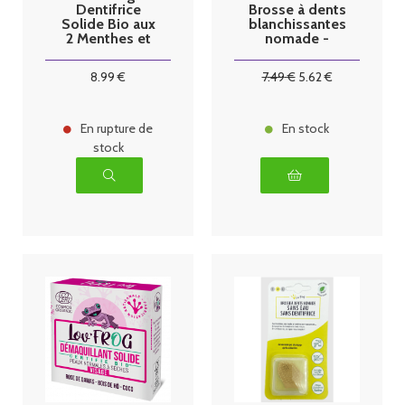
Dentifrice
Brosse à dents
Solide Bio aux
blanchissantes
2 Menthes et
nomade -
au Charbon
Taille M
50g
8
.99
€
7
.49
€
5
.62
€
En rupture de
En stock
stock