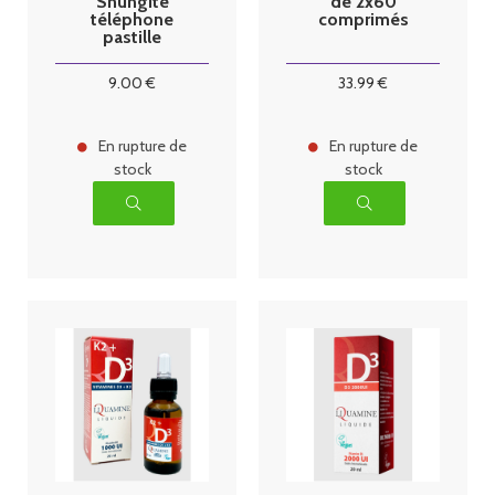
Shungite
de 2x60
téléphone
comprimés
pastille
9
.00
€
33
.99
€
En rupture de
En rupture de
stock
stock