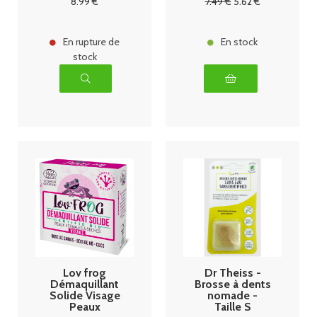
8
.99
€
7
.49
€
5
.62
€
En rupture de
En stock
stock
Lov frog
Dr Theiss -
Démaquillant
Brosse à dents
Solide Visage
nomade -
Peaux
Taille S