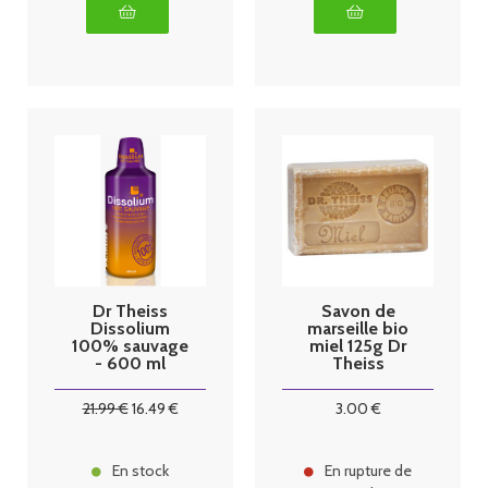
Dr Theiss
Savon de
Dissolium
marseille bio
100% sauvage
miel 125g Dr
- 600 ml
Theiss
21
.99
€
16
.49
€
3
.00
€
En stock
En rupture de