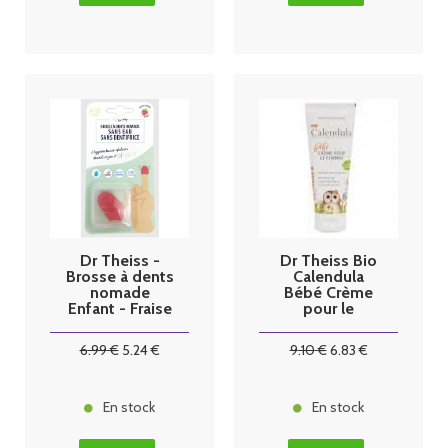
Dr Theiss -
Dr Theiss Bio
Brosse à dents
Calendula
nomade
Bébé Crème
Enfant - Fraise
pour le
bambou
Change 75ml
6
.99
€
5
.24
€
9
.10
€
6
.83
€
En stock
En stock