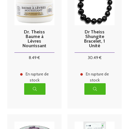
Dr. Theiss
Dr Theiss
Baume à
Shungite
Lèvres
Bracelet, 1
Nourrissant
Unité
Manuka 16+
Bio 15 ml
8
.49
€
30
.49
€
En rupture de
En rupture de
stock
stock