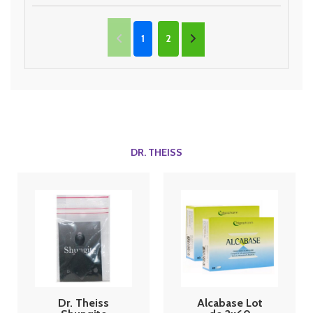
1
2
DR. THEISS
Dr. Theiss
Alcabase Lot