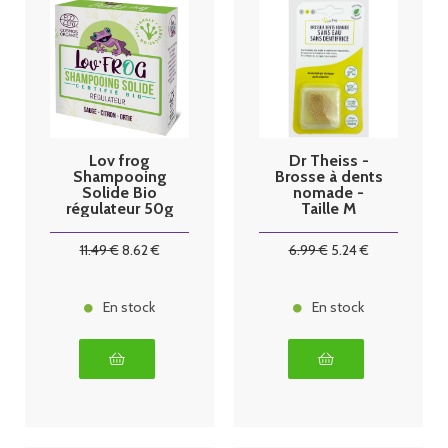
Lov frog
Dr Theiss -
Shampooing
Brosse à dents
Solide Bio
nomade -
régulateur 50g
Taille M
11
.49
€
8
.62
€
6
.99
€
5
.24
€
En stock
En stock