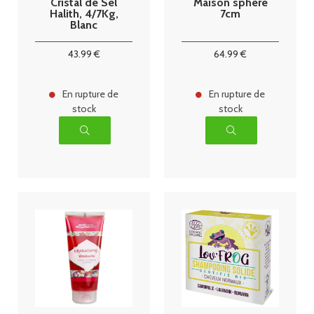
Cristal de Sel
Maison sphère
Halith, 4/7Kg,
7cm
Blanc
43
.99
€
64
.99
€
En rupture de
En rupture de
stock
stock