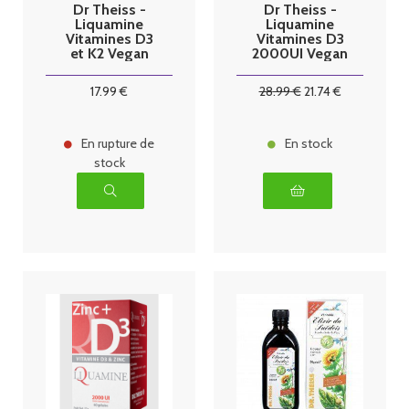
Dr Theiss -
Dr Theiss -
Liquamine
Liquamine
Vitamines D3
Vitamines D3
et K2 Vegan
2000UI Vegan
20ml
20ml
17
.99
€
28
.99
€
21
.74
€
En rupture de
En stock
stock