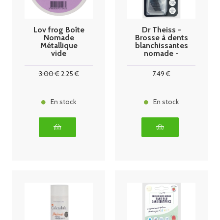
Lov frog Boîte
Dr Theiss -
Nomade
Brosse à dents
Métallique
blanchissantes
vide
nomade -
Taille S
3
.00
€
2
.25
€
7
.49
€
En stock
En stock