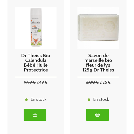
Dr Theiss Bio
Savon de
Calendula
marseille bio
Bébé Huile
fleur de lys
Protectrice
125g Dr Theiss
200ml
9
.99
€
7
.49
€
3
.00
€
2
.25
€
En stock
En stock