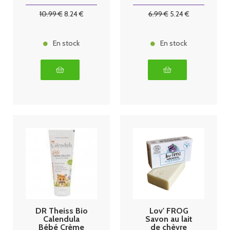
Normales à
Sèches Bio
10
.99
€
8
.24
€
6
.99
€
5
.24
€
50g
En stock
En stock
DR Theiss Bio
Lov' FROG
Calendula
Savon au lait
Bébé Crème
de chèvre