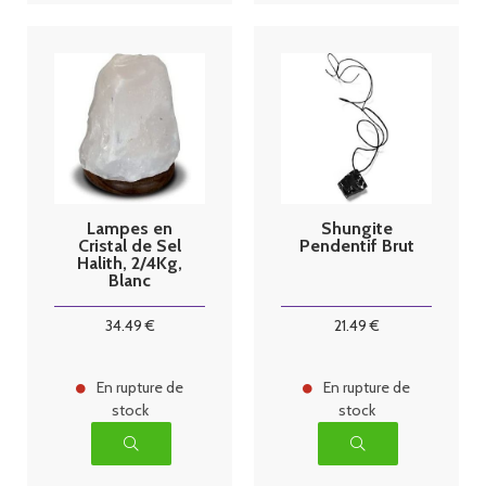
Lampes en
Shungite
Cristal de Sel
Pendentif Brut
Halith, 2/4Kg,
Blanc
34
.49
€
21
.49
€
En rupture de
En rupture de
stock
stock