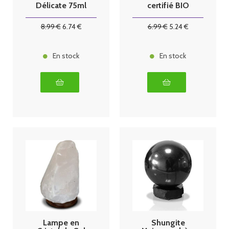
Délicate 75ml
certifié BIO
100g
8
.99
€
6
.74
€
6
.99
€
5
.24
€
En stock
En stock
Lampe en
Shungite