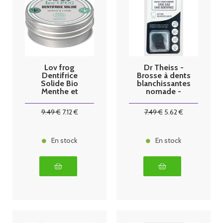
Lov frog
Dr Theiss -
Dentifrice
Brosse à dents
Solide Bio
blanchissantes
Menthe et
nomade -
Citron 50g
Taille L
9
.49
€
7
.12
€
7
.49
€
5
.62
€
En stock
En stock