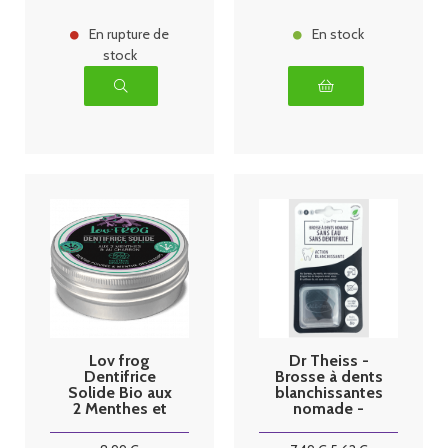
En rupture de
En stock
stock
Lov frog
Dr Theiss -
Dentifrice
Brosse à dents
Solide Bio aux
blanchissantes
2 Menthes et
nomade -
au Charbon
Taille M
50g