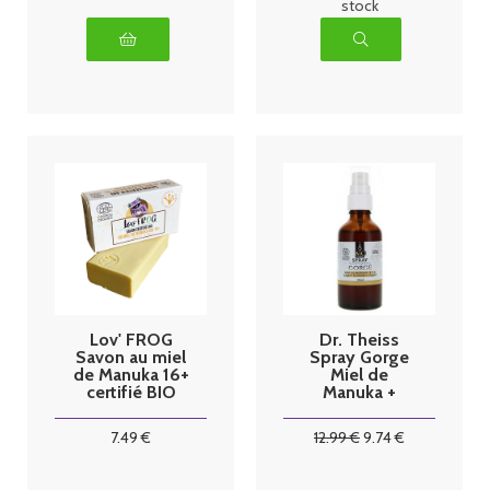
stock
Lov' FROG
Dr. Theiss
Savon au miel
Spray Gorge
de Manuka 16+
Miel de
certifié BIO
Manuka +
100g
Argent
Colloïdal Bio
7
.49
€
12
.99
€
9
.74
€
50 ml