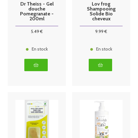
Dr Theiss - Gel
Lov frog
douche
Shampooing
Pomegranate -
Solide Bio
200ml
cheveux
normaux 50g
5
.49
€
9
.99
€
En stock
En stock