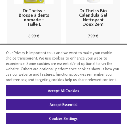
Dr Theiss -
Dr Theiss Bio
Brosse à dents
Calendula Gel
nomade -
Nettoyant
Taille L
Doux 2en1
300ml
6
.99
€
7
.99
€
En stock
En rupture de
Your Privacy is important to us and we want to make your cookie
stock
choice transparent. We use cookies to enhance your website
experience. Some cookies are essential/ not optional to run the
website. Others are optional: performance cookies show us how you
use our website and features; functional cookies remember your
preferences; and targeting cookies help us share relevant content.
Accept All Cookies
Accept Essential
Cookies Settings