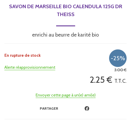
SAVON DE MARSEILLE BIO CALENDULA 125G DR
THEISS
enrichi au beurre de karité bio
En rupture de stock
Alerte réapprovisionnement
3
.00
€
2
.25
€
T.T.C.
Envoyer cette page à un(e) ami(e)
PARTAGER