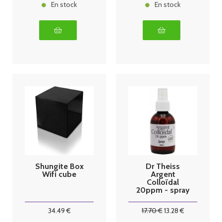
En stock
En stock
Shungite Box
Dr Theiss
Wifi cube
Argent
Colloïdal
20ppm - spray
100 ml
34
.49
€
17
.70
€
13
.28
€