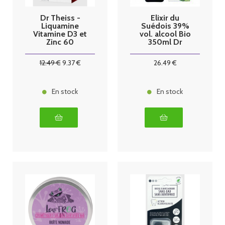
Dr Theiss -
Elixir du
Liquamine
Suédois 39%
Vitamine D3 et
vol. alcool Bio
Zinc 60
350ml Dr
gélules
Theiss
12
.49
€
9
.37
€
26
.49
€
En stock
En stock