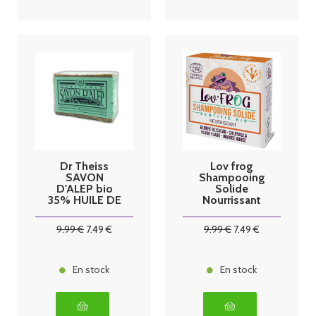
Dr Theiss
Lov frog
SAVON
Shampooing
D'ALEP bio
Solide
35% HUILE DE
Nourrissant
LAURIER
Bio 50g
200GR
9
.99
€
7
.49
€
9
.99
€
7
.49
€
En stock
En stock