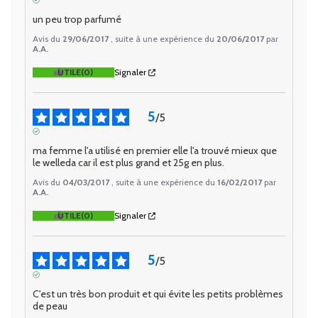
AVIS VÉRIFIÉ
un peu trop parfumé
Avis du
29/06/2017
, suite à une expérience du
20/06/2017
par
A.A.
UTILE
(0)
Signaler
5
/
5
AVIS VÉRIFIÉ
ma femme l'a utilisé en premier elle l'a trouvé mieux que 
le welleda car il est plus grand et 25g en plus.
Avis du
04/03/2017
, suite à une expérience du
16/02/2017
par
A.A.
UTILE
(0)
Signaler
5
/
5
AVIS VÉRIFIÉ
C'est un très bon produit et qui évite les petits problèmes 
de peau