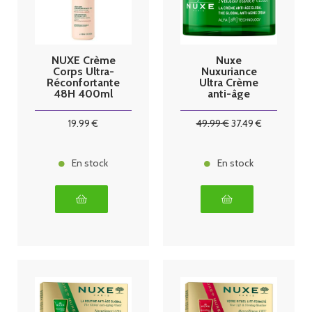
NUXE Crème
Nuxe
Corps Ultra-
Nuxuriance
Réconfortante
Ultra Crème
48H 400ml
anti-âge
global 50ml
19
.99
€
49
.99
€
37
.49
€
En stock
En stock