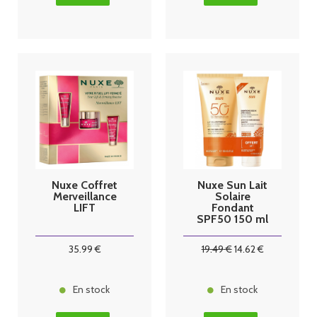
Nuxe Coffret
Nuxe Sun Lait
Merveillance
Solaire
LIFT
Fondant
SPF50 150 ml
+ Shampoing
après-Soleil
35
.99
€
19
.49
€
14
.62
€
100 ml
En stock
En stock