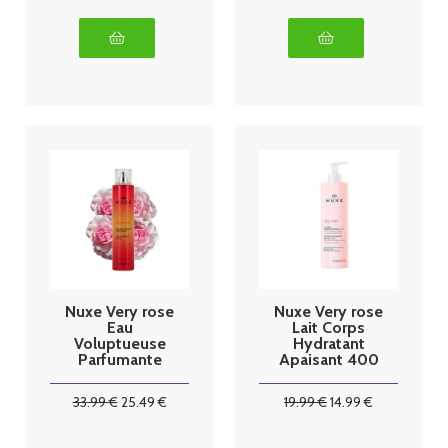
Nuxe Very rose
Nuxe Very rose
Eau
Lait Corps
Voluptueuse
Hydratant
Parfumante
Apaisant 400
100 ml
ml
33
.99
€
25
.49
€
19
.99
€
14
.99
€