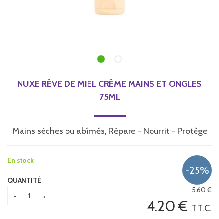
NUXE RÈVE DE MIEL CRÈME MAINS ET ONGLES
75ML
Mains sèches ou abîmés, Répare - Nourrit - Protège
En stock
QUANTITÉ
5
.60
€
4
.20
€
T.T.C.