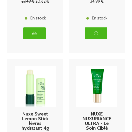
27
.49
€
20
.62
€
34
.99
€
En stock
En stock
Nuxe Sweet
NUXE
Lemon Stick
NUXURIANCE
lèvres
ULTRA - Le
hydratant 4g
Soin Ciblé