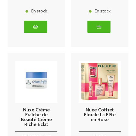
75ml
En stock
En stock
Nuxe Crème
Nuxe Coffret
Fraîche de
Florale La Fête
Beauté Crème
en Rose
Riche Éclat
Hydratante
48H 50 ml