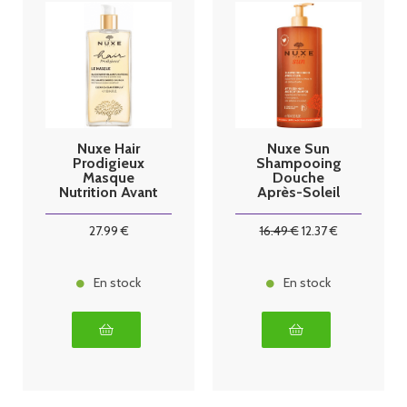
Nuxe Hair
Nuxe Sun
Prodigieux
Shampooing
Masque
Douche
Nutrition Avant
Après-Soleil
Shampoing
750ml
125ml
27
.99
€
16
.49
€
12
.37
€
En stock
En stock