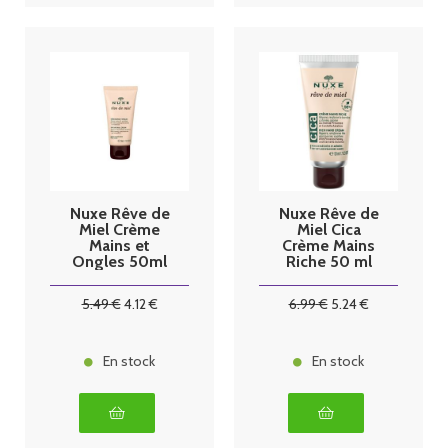
Nuxe Rêve de
Nuxe Rêve de
Miel Crème
Miel Cica
Mains et
Crème Mains
Ongles 50ml
Riche 50 ml
5
.49
€
4
.12
€
6
.99
€
5
.24
€
En stock
En stock