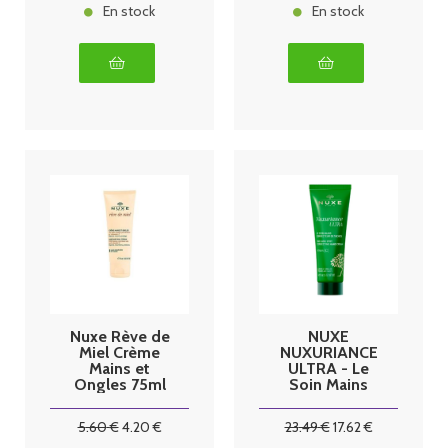
En stock
En stock
Nuxe Rève de
NUXE
Miel Crème
NUXURIANCE
Mains et
ULTRA - Le
Ongles 75ml
Soin Mains
Correcteur de
Taches -
5
.60
€
4
.20
€
23
.49
€
17
.62
€
Peaux Sèches,