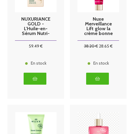
NUXURIANCE
Nuxe
GOLD -
Merveillance
L'Huile-en-
Lift glow la
Sérum Nutri-
crème bonne
Régénérant
mine effet
Bio - Visage -
liftant 50ml
59
.49
€
38
.20
€
28
.65
€
Peaux Sèches,
30ml
En stock
En stock