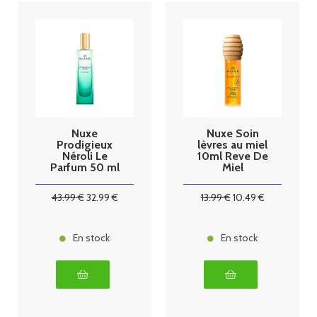
Nuxe
Nuxe Soin
Prodigieux
lèvres au miel
Néroli Le
10ml Reve De
Parfum 50 ml
Miel
43
.99
€
32
.99
€
13
.99
€
10
.49
€
En stock
En stock