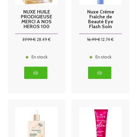
NUXE HUILE
Nuxe Crème
PRODIGIEUSE
Fraîche de
MERCI A NOS
Beauté Eye
HEROS 100
Flash Soin
ML
Yeux Bio 15 ml
37
.99
€
28
.49
€
16
.99
€
12
.74
€
En stock
En stock