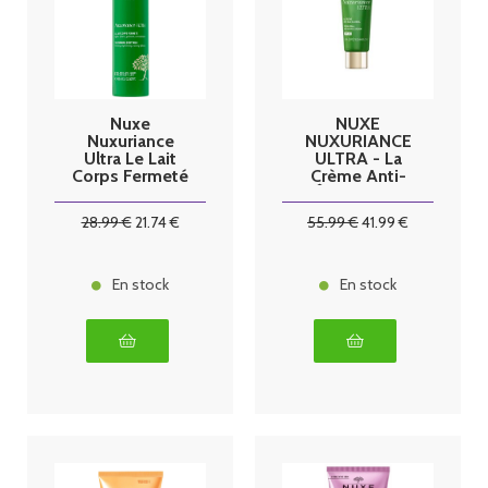
Nuxe
NUXE
Nuxuriance
NUXURIANCE
Ultra Le Lait
ULTRA - La
Corps Fermeté
Crème Anti-
400 ml
Âge Global
SPF30 -
28
.99
€
21
.74
€
55
.99
€
41
.99
€
Visage - Tous
Types de
Peaux, 50ml
En stock
En stock