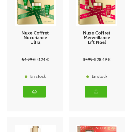
Nuxe Coffret
Nuxe Coffret
Nuxuriance
Merveillance
Ultra
Lift Noël
54
.99
€
41
.24
€
37
.99
€
28
.49
€
En stock
En stock