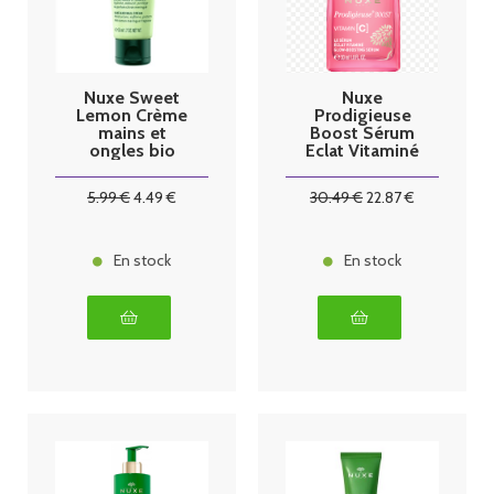
Nuxe Sweet
Nuxe
Lemon Crème
Prodigieuse
mains et
Boost Sérum
ongles bio
Eclat Vitaminé
50ml
30ml
5
.99
€
4
.49
€
30
.49
€
22
.87
€
En stock
En stock