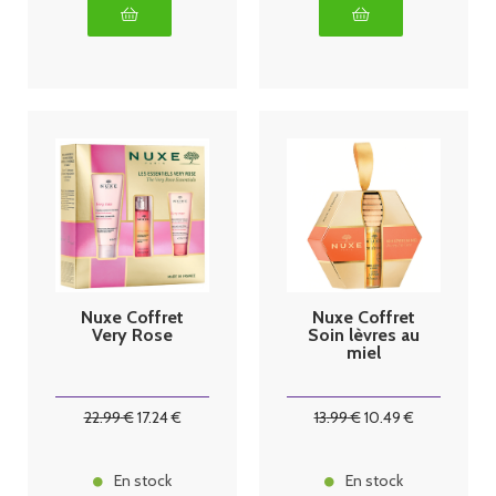
Nuxe Coffret
Nuxe Coffret
Very Rose
Soin lèvres au
miel
22
.99
€
17
.24
€
13
.99
€
10
.49
€
En stock
En stock