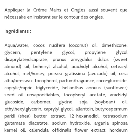
Appliquer la Crème Mains et Ongles aussi souvent que
nécessaire en insistant sur le contour des ongles.
Ingrédients :
Aqua/water, cocos nucifera (coconut) oil, dimethicone,
glycerin, pentylene glycol, propylene glycol
dicaprylate/dicaprate, prunus amygdalus dulcis (sweet
almond) oil, behenyl alcohol, arachidyl alcohol, cetearyl
alcohol, mel/honey, persea gratissima (avocado) oil, cera
alba/beeswax, tocopherol, parfum/fragrance, coco-glucoside,
caprylic/capric triglyceride, helianthus annuus (sunflower)
seed oil unsaponifiables, tocopheryl acetate, arachidyl
glucoside, carbomer, glycine soja (soybean) oil,
ethylhexylglycerin, caprylyl glycol, allantoin, butyrospermum
parkii (shea) butter extract, 1,2-hexanediol, tetrasodium
glutamate diacetate, sodium hydroxide, argania spinosa
kernel oil, calendula officinalis flower extract, hordeum