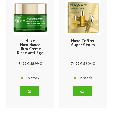
Nuxe
Nuxe Coffret
Nuxuriance
Super Sérum
Ultra Crème
Riche anti-âge
global 50ml
51
.99
€
38
.99
€
74
.99
€
56
.24
€
En stock
En stock