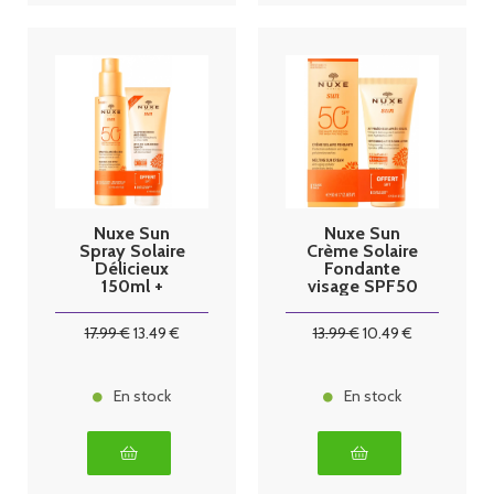
Nuxe Sun
Nuxe Sun
Spray Solaire
Crème Solaire
Délicieux
Fondante
150ml +
visage SPF50
Shampoing
50ml + Lait
douche après
Fraîcheur après
17
.99
€
13
.49
€
13
.99
€
10
.49
€
soleil 100ml
soleil 50ml
offert
En stock
En stock