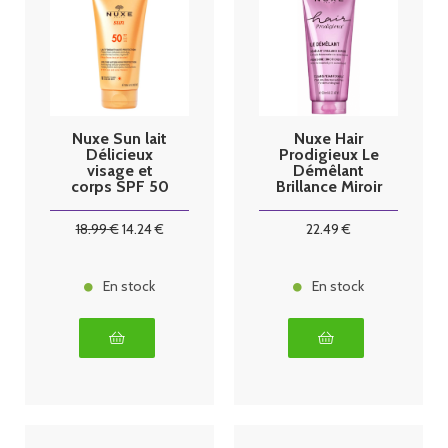
Nuxe Sun lait
Nuxe Hair
Délicieux
Prodigieux Le
visage et
Démêlant
corps SPF 50
Brillance Miroir
150ml
200 ml
18
.99
€
14
.24
€
22
.49
€
En stock
En stock