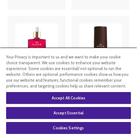
Your Privacy is important to us and we want to make your cookie
choice transparent. We use cookies to enhance your website
experience. Some cookies are essential/ not optional to run the
Nuxe Sérum-
Nuxe Men
website. Others are optional: performance cookies show us how you
en-Huile
Deodorant
use our website and features; functional cookies remember your
Activateur de
Protection
preferences; and targeting cookies help us share relevant content.
Fermeté,
Roll-on 50ml
Merveillance
Lift 30 ml
Accept All Cookies
35
.99
€
26
.99
€
8
.99
€
6
.74
€
Accept Essential
En stock
En stock
Cookies Settings