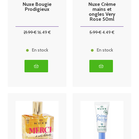
Nuxe Bougie
Nuxe Crème
Prodigieux
mains et
ongles Very
Rose 50ml
21
.99
€
16
.49
€
5
.99
€
4
.49
€
En stock
En stock