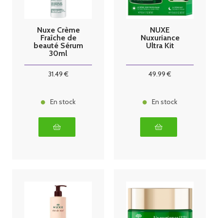
Nuxe Crème
NUXE
Fraîche de
Nuxuriance
beauté Sérum
Ultra Kit
30ml
31
.49
€
49
.99
€
En stock
En stock