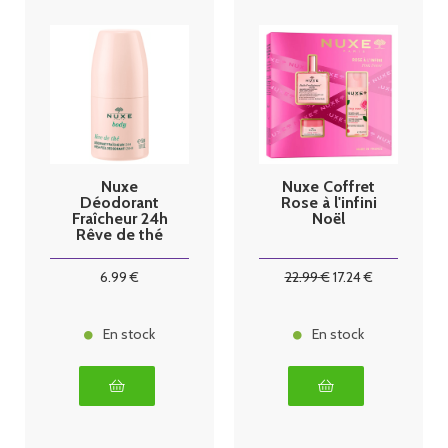
Nuxe
Nuxe Coffret
Déodorant
Rose à l'infini
Fraîcheur 24h
Noël
Rêve de thé
100ml
6
.99
€
22
.99
€
17
.24
€
En stock
En stock