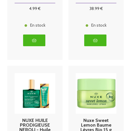
Regard et
Lèvres - Tous
4
.99
€
38
.99
€
Types de
Peaux, 15ml
En stock
En stock
NUXE HUILE
Nuxe Sweet
PRODIGIEUSE
Lemon Baume
NEROLI - Huile
Lèvres Bio 15 g