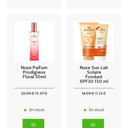
Nuxe Parfum
Nuxe Sun Lait
Prodigieux
Solaire
Floral 30ml
Fondant
SPF30 150 ml
+ Shampoing
douche offert
25
.99
€
19
.49
€
14
.99
€
11
.24
€
En stock
En stock