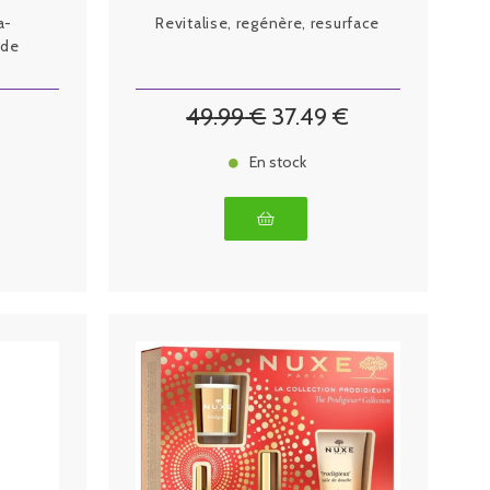
a-
Revitalise, regénère, resurface
 de
49
.99
€
37
.49
€
En stock