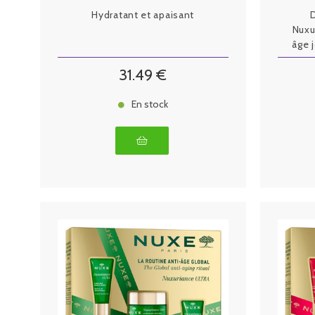
Hydratant et apaisant
Nuxu
âge 
visib
31
.49
€
e
En stock