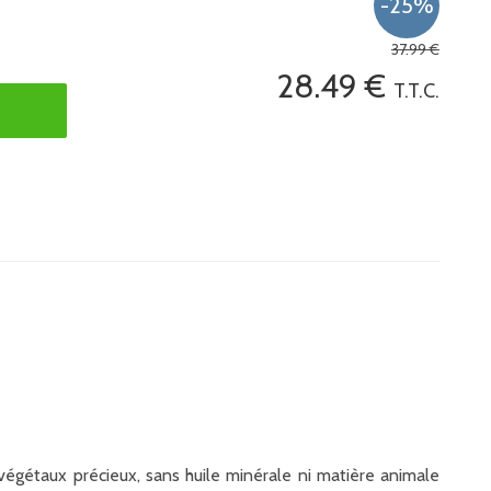
37
.99
€
28
.49
€
T.T.C.
végétaux précieux, sans huile minérale ni matière animale