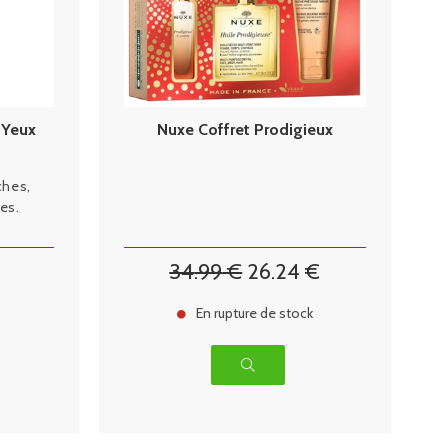
 Yeux
Nuxe Coffret Prodigieux
ches,
es.
34
.99
€
26
.24
€
k
En rupture de stock