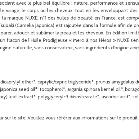
associant avec le plus bel équilibre : nature, performance et sen
er le visage, le corps ou les cheveux, tout en les enveloppant de
e de la marque NUXE, n°1 des huiles de beauté en France, est com
ubaki (Camelia Japonica) est rajoutée dans la formule afin de prot
arer, adoucir et sublimer la peau et les cheveux. En édition limit
nt un flacon de l’Huile Prodigieuse « Merci à nos Héros » NUXE s’e
rigine naturelle, sans conservateur, sans ingrédients d’origine ani
dicaprylyl ether*, caprylic/capric triglyceride*, prunus amygdalus 
 japonica seed oil*, tocopherol*, argania spinosa kernel oil*, borago
ry) leaf extract*, polyglyceryl-3 diisostearate*, ascorbic acid*, so
e
r sur le site. Veuillez vous référer aux informations sur le produ