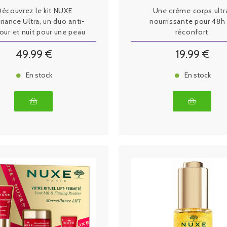
Découvrez le kit NUXE
Une crème corps ultr
riance Ultra, un duo anti-
nourrissante pour 48h
jour et nuit pour une peau
réconfort.
lement plus ferme, lissée
49
.99
€
19
.99
€
t éclatante dès 1 mois.
En stock
En stock