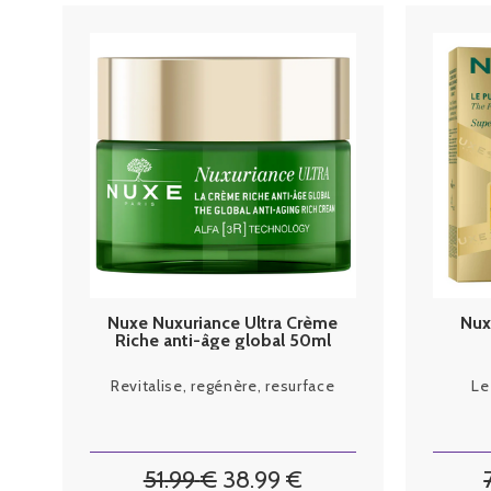
Nuxe Nuxuriance Ultra Crème
Nux
Riche anti-âge global 50ml
Revitalise, regénère, resurface
Le
51
.99
€
38
.99
€