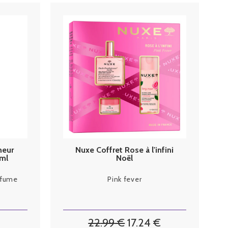
heur
Nuxe Coffret Rose à l'infini
0ml
Noël
arfume
Pink fever
22
.99
€
17
.24
€