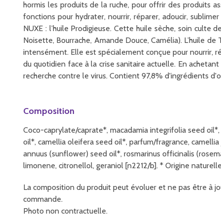
hormis les produits de la ruche, pour offrir des produits 
fonctions pour hydrater, nourrir, réparer, adoucir, sublim
NUXE : l’huile Prodigieuse. Cette huile sèche, soin cult
Noisette, Bourrache, Amande Douce, Camélia). L’huile de Ts
intensément. Elle est spécialement conçue pour nourrir, rép
du quotidien face à la crise sanitaire actuelle. En acheta
recherche contre le virus. Contient 97,8% d'ingrédients d'o
Composition
Coco-caprylate/caprate*, macadamia integrifolia seed oil*, 
oil*, camellia oleifera seed oil*, parfum/fragrance, camellia
annuus (sunflower) seed oil*, rosmarinus officinalis (rosema
limonene, citronellol, geraniol [n2212/b]. * Origine naturell
La composition du produit peut évoluer et ne pas être à jou
commande.
Photo non contractuelle.