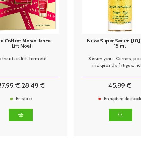
e Coffret Merveillance
Nuxe Super Serum [10]
Lift Noël
15 ml
otre rituel lift-fermeté
Sérum yeux. Cernes, po
marques de fatigue, rid
37
.99
€
28
.49
€
45
.99
€
En stock
En rupture de stoc