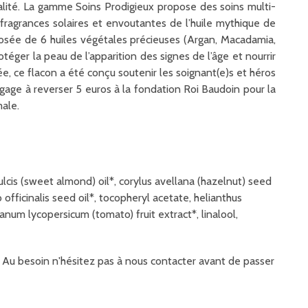
sualité. La gamme Soins Prodigieux propose des soins multi-
s fragrances solaires et envoutantes de l’huile mythique de
posée de 6 huiles végétales précieuses (Argan, Macadamia,
éger la peau de l’apparition des signes de l’âge et nourrir
ée, ce flacon a été conçu soutenir les soignant(e)s et héros
ngage à reverser 5 euros à la fondation Roi Baudoin pour la
male.
dulcis (sweet almond) oil*, corylus avellana (hazelnut) seed
 officinalis seed oil*, tocopheryl acetate, helianthus
lanum lycopersicum (tomato) fruit extract*, linalool,
it. Au besoin n'hésitez pas à nous contacter avant de passer