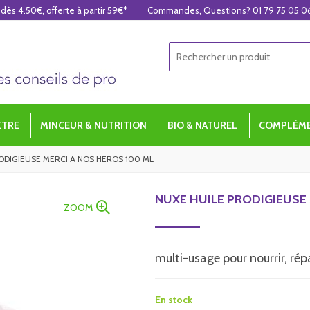
 dès 4.50€, offerte à partir 59€*
Commandes, Questions? 01 79 75 05 0
ÊTRE
MINCEUR & NUTRITION
BIO & NATUREL
COMPLÉME
ODIGIEUSE MERCI A NOS HEROS 100 ML
NUXE HUILE PRODIGIEUSE 
ZOOM
multi-usage pour nourrir, rép
En stock