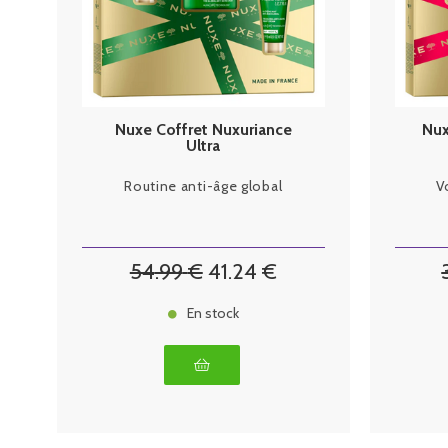
Nuxe Coffret Nuxuriance
Nux
Ultra
Routine anti-âge global
V
54
.99
€
41
.24
€
En stock