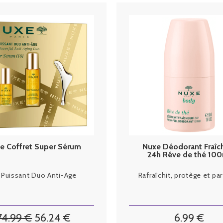
e Coffret Super Sérum
Nuxe Déodorant Fraîc
24h Rêve de thé 10
 Puissant Duo Anti-Age
Rafraîchit, protège et p
74
.99
€
56
.24
€
6
.99
€