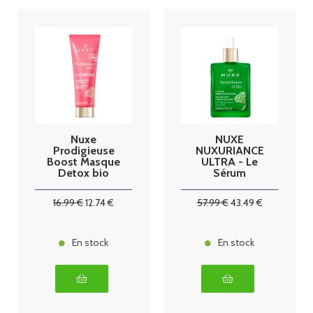
Nuxe
NUXE
Prodigieuse
NUXURIANCE
Boost Masque
ULTRA - Le
Detox bio
Sérum
75ml
Correcteur de
Taches -
16
.99
€
12
.74
€
57
.99
€
43
.49
€
Visage - Tous
Types de
Peaux, 30ml
En stock
En stock