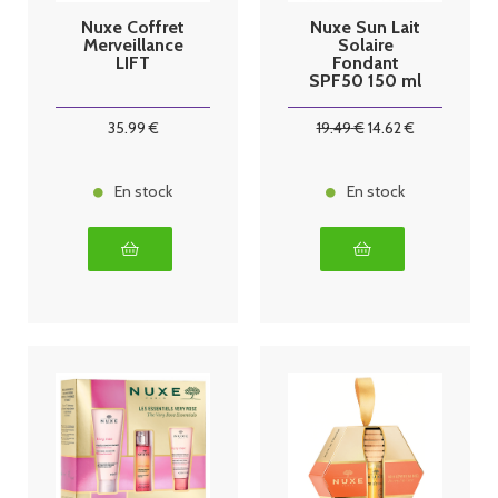
Nuxe Coffret
Nuxe Sun Lait
Merveillance
Solaire
LIFT
Fondant
SPF50 150 ml
+ Shampoing
après-Soleil
35
.99
€
19
.49
€
14
.62
€
100 ml
En stock
En stock