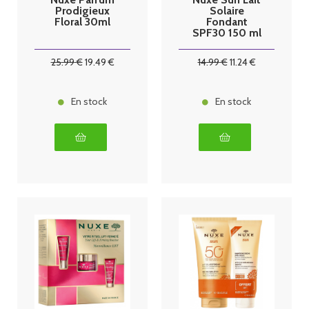
Prodigieux
Solaire
Floral 30ml
Fondant
SPF30 150 ml
+ Shampoing
douche offert
25
.99
€
19
.49
€
14
.99
€
11
.24
€
En stock
En stock