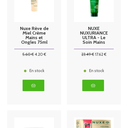
Nuxe Rève de
NUXE
Miel Crème
NUXURIANCE
Mains et
ULTRA - Le
Ongles 75ml
Soin Mains
Correcteur de
Taches -
5
.60
€
4
.20
€
23
.49
€
17
.62
€
Peaux Sèches,
75ml
En stock
En stock