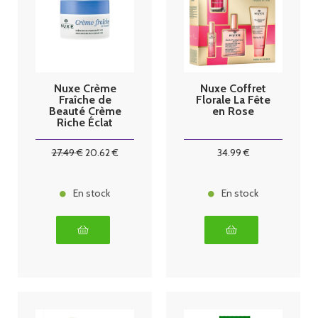
Nuxe Crème
Nuxe Coffret
Fraîche de
Florale La Fête
Beauté Crème
en Rose
Riche Éclat
Hydratante
48H 50 ml
27
.49
€
20
.62
€
34
.99
€
En stock
En stock