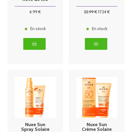
100ml
6
.99
€
22
.99
€
17
.24
€
En stock
En stock
Nuxe Sun
Nuxe Sun
Spray Solaire
Crème Solaire