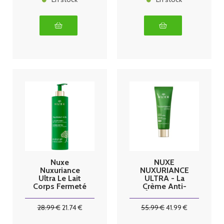
Nuxe
NUXE
Nuxuriance
NUXURIANCE
Ultra Le Lait
ULTRA - La
Corps Fermeté
Crème Anti-
400 ml
Âge Global
SPF30 -
28
.99
€
21
.74
€
55
.99
€
41
.99
€
Visage - Tous
Types de