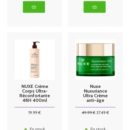
NUXE Crème
Nuxe
Corps Ultra-
Nuxuriance
Réconfortante
Ultra Crème
48H 400ml
anti-âge
global 50ml
19
.99
€
49
.99
€
37
.49
€
En stock
En stock