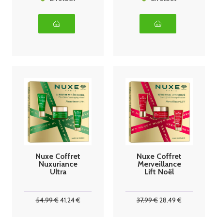
Nuxe Coffret
Nuxe Coffret
Nuxuriance
Merveillance
Ultra
Lift Noël
54
.99
€
41
.24
€
37
.99
€
28
.49
€