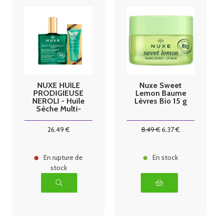
NUXE HUILE
Nuxe Sweet
PRODIGIEUSE
Lemon Baume
NEROLI - Huile
Lèvres Bio 15 g
Sèche Multi-
Fonctions
100ml + Gelée
26
.49
€
8
.49
€
6
.37
€
de Douche
Relaxante
Parfumée Bio
30ml Offerte
En rupture de
En stock
stock