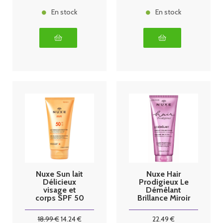
Peaux, 50ml
En stock
En stock
Nuxe Sun lait
Nuxe Hair
Délicieux
Prodigieux Le
visage et
Démêlant
corps SPF 50
Brillance Miroir
150ml
200 ml
18
.99
€
14
.24
€
22
.49
€