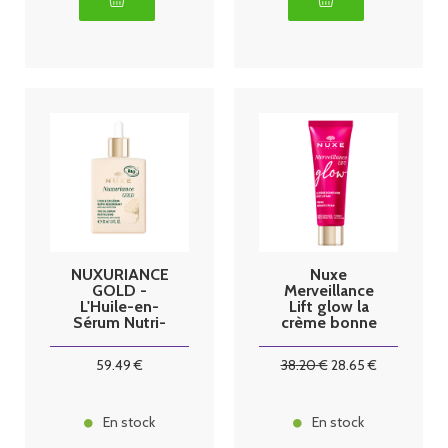
NUXURIANCE
Nuxe
GOLD -
Merveillance
L'Huile-en-
Lift glow la
Sérum Nutri-
crème bonne
Régénérant
mine effet
Bio - Visage -
liftant 50ml
59
.49
€
38
.20
€
28
.65
€
Peaux Sèches,
30ml
En stock
En stock