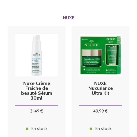
NUXE
Nuxe Crème
NUXE
Fraîche de
Nuxuriance
beauté Sérum
Ultra Kit
30ml
31
.49
€
49
.99
€
En stock
En stock