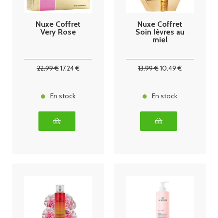
Nuxe Coffret
Nuxe Coffret
Very Rose
Soin lèvres au
miel
22
.99
€
17
.24
€
13
.99
€
10
.49
€
En stock
En stock