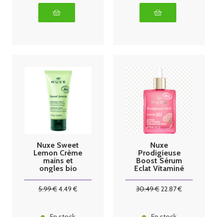
Nuxe Sweet
Nuxe
Lemon Crème
Prodigieuse
mains et
Boost Sérum
ongles bio
Eclat Vitaminé
50ml
30ml
5
.99
€
4
.49
€
30
.49
€
22
.87
€
En stock
En stock