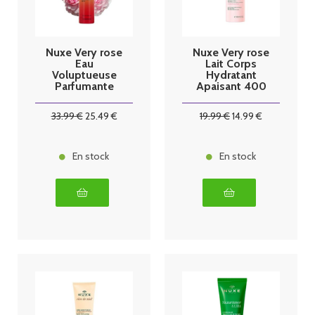
Nuxe Very rose
Nuxe Very rose
Eau
Lait Corps
Voluptueuse
Hydratant
Parfumante
Apaisant 400
100 ml
ml
33
.99
€
25
.49
€
19
.99
€
14
.99
€
En stock
En stock