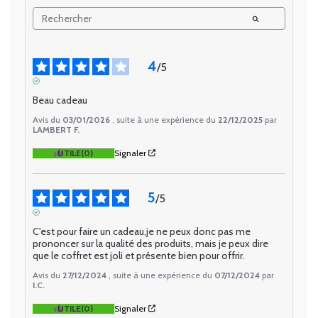
4
/
5
AVIS VÉRIFIÉ
Beau cadeau
Avis du
03/01/2026
, suite à une expérience du
22/12/2025
par
LAMBERT F.
UTILE
(0)
Signaler
5
/
5
AVIS VÉRIFIÉ
C'est pour faire un cadeau,je ne peux donc pas me 
prononcer sur la qualité des produits, mais je peux dire 
que le coffret est joli et présente bien pour offrir.
Avis du
27/12/2024
, suite à une expérience du
07/12/2024
par
I.C.
UTILE
(0)
Signaler