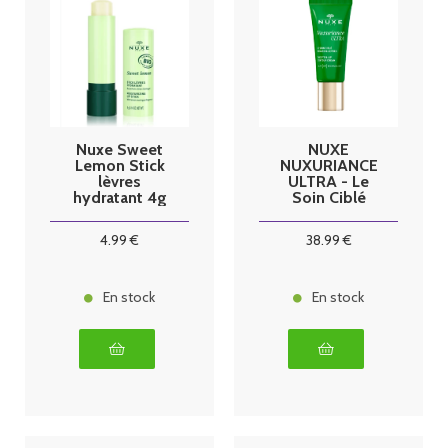
Nuxe Sweet
NUXE
Lemon Stick
NUXURIANCE
lèvres
ULTRA - Le
hydratant 4g
Soin Ciblé
Regard et
Lèvres - Tous
4
.99
€
38
.99
€
Types de
Peaux, 15ml
En stock
En stock