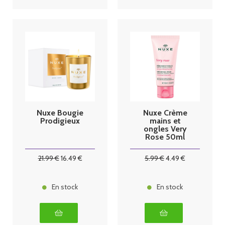
Nuxe Bougie
Nuxe Crème
Prodigieux
mains et
ongles Very
Rose 50ml
21
.99
€
16
.49
€
5
.99
€
4
.49
€
En stock
En stock