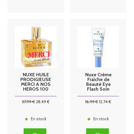
NUXE HUILE
Nuxe Crème
PRODIGIEUSE
Fraîche de
MERCI A NOS
Beauté Eye
HEROS 100
Flash Soin
ML
Yeux Bio 15 ml
37
.99
€
28
.49
€
16
.99
€
12
.74
€
En stock
En stock