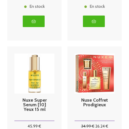
En stock
En stock
Nuxe Super
Nuxe Coffret
Serum [10]
Prodigieux
Yeux 15 ml
45
.99
€
34
.99
€
26
.24
€