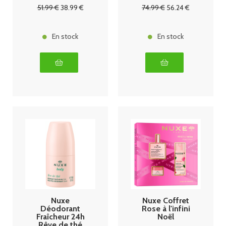
51
.99
€
38
.99
€
74
.99
€
56
.24
€
En stock
En stock
Nuxe
Nuxe Coffret
Déodorant
Rose à l'infini
Fraîcheur 24h
Noël
Rêve de thé