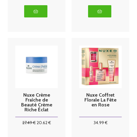
Nuxe Crème
Nuxe Coffret
Fraîche de
Florale La Fête
Beauté Crème
en Rose
Riche Éclat
Hydratante
48H 50 ml
27
.49
€
20
.62
€
34
.99
€