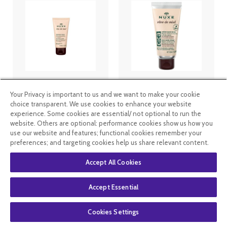
Nuxe Rêve de
Nuxe Rêve de
Miel Crème
Miel Cica
Your Privacy is important to us and we want to make your cookie
Mains et
Crème Mains
choice transparent. We use cookies to enhance your website
Ongles 50ml
Riche 50 ml
experience. Some cookies are essential/ not optional to run the
website. Others are optional: performance cookies show us how you
5
.49
€
4
.12
€
6
.99
€
5
.24
€
use our website and features; functional cookies remember your
preferences; and targeting cookies help us share relevant content.
En stock
En stock
Accept All Cookies
Accept Essential
Cookies Settings