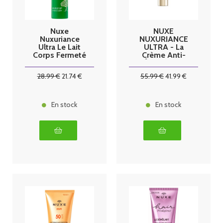
Nuxe
NUXE
Nuxuriance
NUXURIANCE
Ultra Le Lait
ULTRA - La
Corps Fermeté
Crème Anti-
400 ml
Âge Global
SPF30 -
28
.99
€
21
.74
€
55
.99
€
41
.99
€
Visage - Tous
Types de
Peaux, 50ml
En stock
En stock