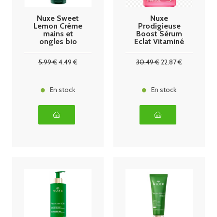
Nuxe Sweet
Nuxe
Lemon Crème
Prodigieuse
mains et
Boost Sérum
ongles bio
Eclat Vitaminé
50ml
30ml
5
.99
€
4
.49
€
30
.49
€
22
.87
€
En stock
En stock