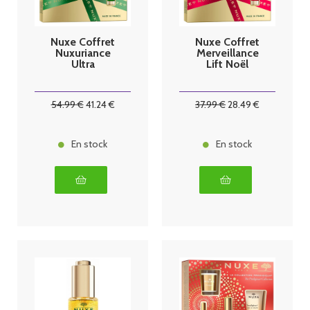
Nuxe Coffret
Nuxe Coffret
Nuxuriance
Merveillance
Ultra
Lift Noël
54
.99
€
41
.24
€
37
.99
€
28
.49
€
En stock
En stock