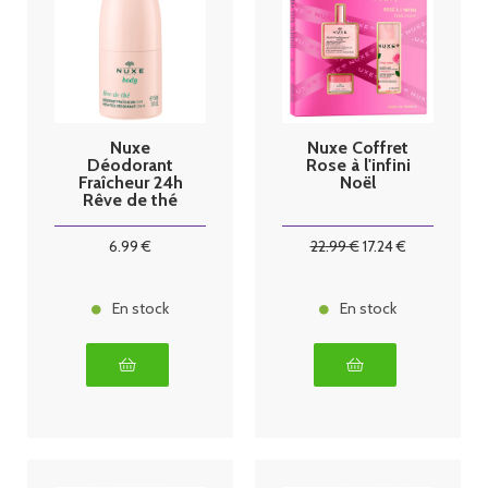
Nuxe
Nuxe Coffret
Déodorant
Rose à l'infini
Fraîcheur 24h
Noël
Rêve de thé
100ml
6
.99
€
22
.99
€
17
.24
€
En stock
En stock