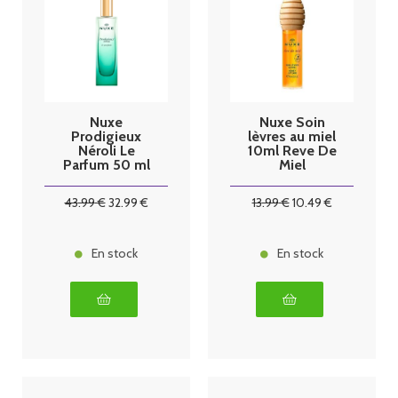
Nuxe
Nuxe Soin
Prodigieux
lèvres au miel
Néroli Le
10ml Reve De
Parfum 50 ml
Miel
43
.99
€
32
.99
€
13
.99
€
10
.49
€
En stock
En stock