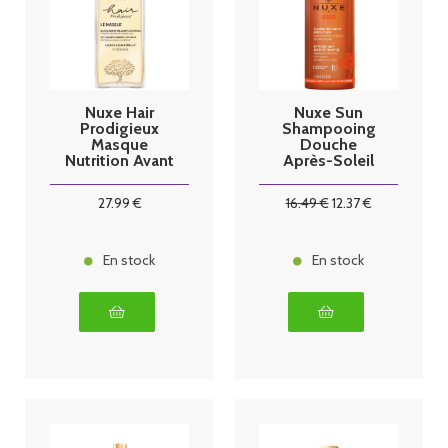
Nuxe Hair
Nuxe Sun
Prodigieux
Shampooing
Masque
Douche
Nutrition Avant
Après-Soleil
Shampoing
750ml
125ml
27
.99
€
16
.49
€
12
.37
€
En stock
En stock