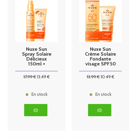
Nuxe Sun
Nuxe Sun
Spray Solaire
Crème Solaire
Délicieux
Fondante
150ml +
visage SPF50
Shampoing
50ml + Lait
douche après
Fraîcheur après
17
.99
€
13
.49
€
13
.99
€
10
.49
€
soleil 100ml
soleil 50ml
offert
En stock
En stock