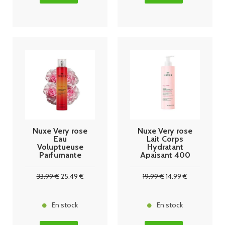
Nuxe Very rose
Nuxe Very rose
Eau
Lait Corps
Voluptueuse
Hydratant
Parfumante
Apaisant 400
100 ml
ml
33
.99
€
25
.49
€
19
.99
€
14
.99
€
En stock
En stock