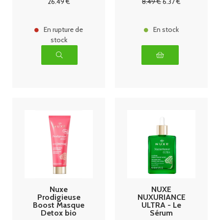
26
.49
€
8
.49
€
6
.37
€
de Douche
Relaxante
Parfumée Bio
30ml Offerte
En rupture de
En stock
stock
Nuxe
NUXE
Prodigieuse
NUXURIANCE
Boost Masque
ULTRA - Le
Detox bio
Sérum