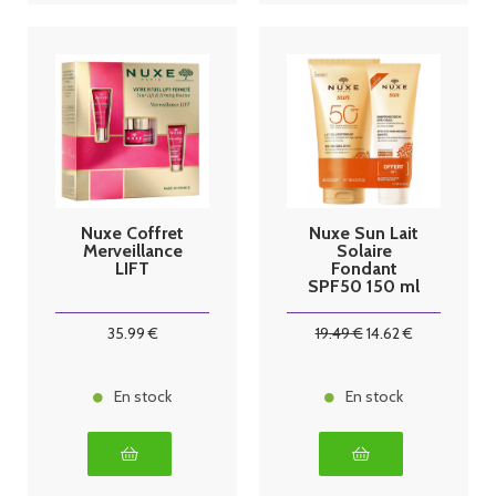
Nuxe Coffret
Nuxe Sun Lait
Merveillance
Solaire
LIFT
Fondant
SPF50 150 ml
+ Shampoing
après-Soleil
35
.99
€
19
.49
€
14
.62
€
100 ml
En stock
En stock