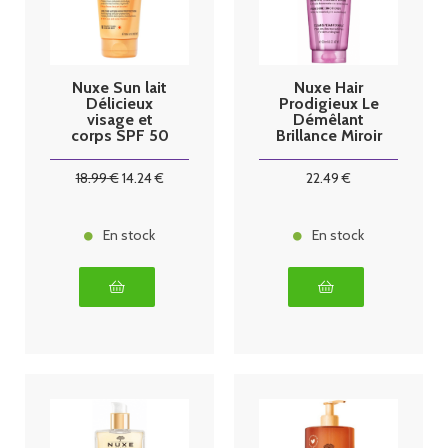
Nuxe Sun lait
Nuxe Hair
Délicieux
Prodigieux Le
visage et
Démêlant
corps SPF 50
Brillance Miroir
150ml
200 ml
18
.99
€
14
.24
€
22
.49
€
En stock
En stock