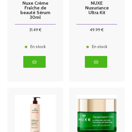
Nuxe Crème
NUXE
Fraîche de
Nuxuriance
beauté Sérum
Ultra Kit
30ml
31
.49
€
49
.99
€
En stock
En stock