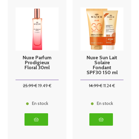
Nuxe Parfum
Nuxe Sun Lait
Prodigieux
Solaire
Floral 30ml
Fondant
SPF30 150 ml
+ Shampoing
douche offert
25
.99
€
19
.49
€
14
.99
€
11
.24
€
En stock
En stock