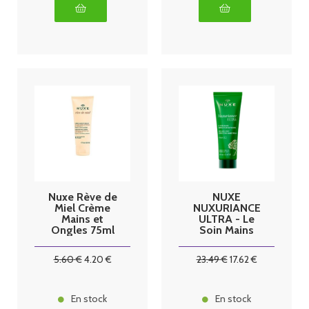
Nuxe Rève de
NUXE
Miel Crème
NUXURIANCE
Mains et
ULTRA - Le
Ongles 75ml
Soin Mains
Correcteur de
Taches -
5
.60
€
4
.20
€
23
.49
€
17
.62
€
Peaux Sèches,
75ml
En stock
En stock