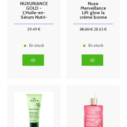
NUXURIANCE
Nuxe
GOLD -
Merveillance
L'Huile-en-
Lift glow la
Sérum Nutri-
crème bonne
Régénérant
mine effet
Bio - Visage -
liftant 50ml
59
.49
€
38
.20
€
28
.65
€
Peaux Sèches,
30ml
En stock
En stock