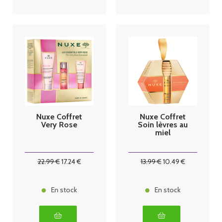
Nuxe Coffret
Nuxe Coffret
Very Rose
Soin lèvres au
miel
22
.99
€
17
.24
€
13
.99
€
10
.49
€
En stock
En stock