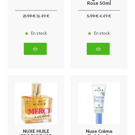
Rose 50ml
21
.99
€
16
.49
€
5
.99
€
4
.49
€
En stock
En stock
NUXE HUILE
Nuxe Crème