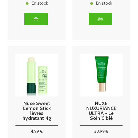
En stock
En stock
Nuxe Sweet
NUXE
Lemon Stick
NUXURIANCE
lèvres
ULTRA - Le
hydratant 4g
Soin Ciblé
Regard et
Lèvres - Tous
4
.99
€
38
.99
€
Types de
Peaux, 15ml