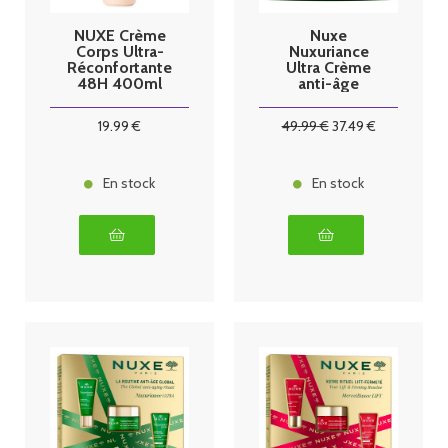
NUXE Crème
Nuxe
Corps Ultra-
Nuxuriance
Réconfortante
Ultra Crème
48H 400ml
anti-âge
global 50ml
19
.99
€
49
.99
€
37
.49
€
En stock
En stock