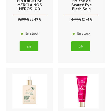
PRODIGIEUSE
Fraîche de
MERCI A NOS
Beauté Eye
HEROS 100
Flash Soin
ML
Yeux Bio 15 ml
37
.99
€
28
.49
€
16
.99
€
12
.74
€
En stock
En stock