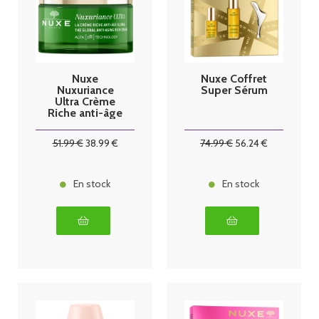
Nuxe
Nuxe Coffret
Nuxuriance
Super Sérum
Ultra Crème
Riche anti-âge
global 50ml
51
.99
€
38
.99
€
74
.99
€
56
.24
€
En stock
En stock