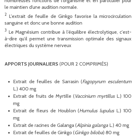
nombreuses fonctions de l’organisme et en particulier pour
le maintien d’une audition normale.
2
L'extrait de feuille de Ginkgo favorise la microcirculation
sanguine et donc une bonne audition
3
Le Magnésium contribue à l’équilibre électrolytique, c'est-
à-dire qu’il permet une transmission optimale des signaux
électriques du système nerveux
APPORTS J0URNALIERS
(POUR 2 COMPRIMÉS)
Extrait de feuilles de Sarrasin (
Fagopyrum esculentum
L.) 400 mg
Extrait de fruits de Myrtille (
Vaccinium myrtillus
L.) 100
mg
Extrait de fleurs de Houblon (
Humulus lupulus
L.) 100
mg
Extrait de racines de Galanga (
Alpinia galanga
L.) 40 mg
Extrait de feuilles de Ginkgo (
Ginkgo biloba
) 80 mg