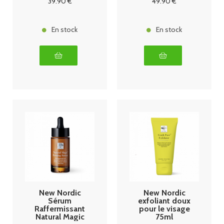
39
.90
€
49
.90
€
En stock
En stock
New Nordic
New Nordic
Sérum
exfoliant doux
Raffermissant
pour le visage
Natural Magic
75ml