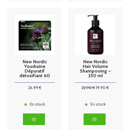
New Nordic
New Nordic
Youdraine
Hair Volume
Dépuratif
Shampooing –
détoxifiant 60
250 ml
Comprimés
26
.99
€
22
.90
€
19
.90
€
En stock
En stock