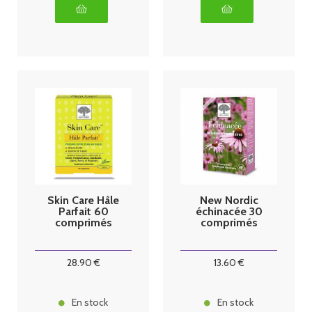
Skin Care Hâle
New Nordic
Parfait 60
échinacée 30
comprimés
comprimés
28
.90
€
13
.60
€
En stock
En stock