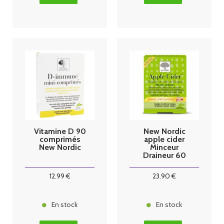
Vitamine D 90
New Nordic
comprimés
apple cider
New Nordic
Minceur
Draineur 60
comprimés
12
.99
€
23
.90
€
En stock
En stock