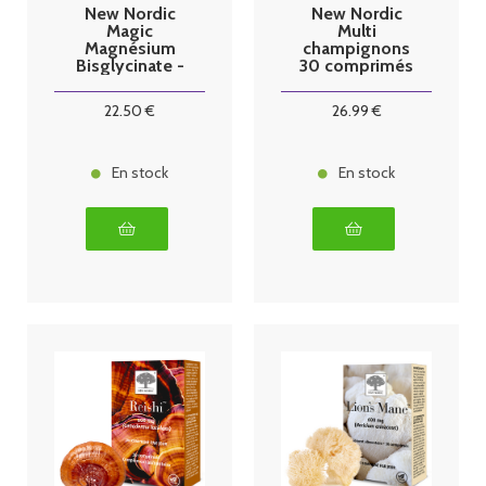
New Nordic
New Nordic
Magic
Multi
Magnésium
champignons
Bisglycinate -
30 comprimés
60 comprimés
22
.50
€
26
.99
€
En stock
En stock