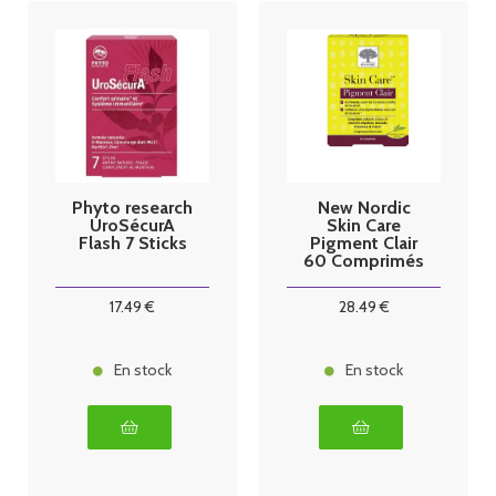
Phyto research
New Nordic
UroSécurA
Skin Care
Flash 7 Sticks
Pigment Clair
60 Comprimés
17
.49
€
28
.49
€
En stock
En stock