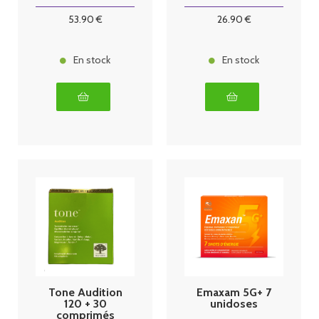
30ml
53
.90
€
26
.90
€
En stock
En stock
Tone Audition
Emaxam 5G+ 7
120 + 30
unidoses
comprimés