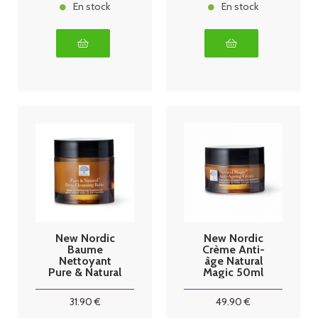
En stock
En stock
New Nordic
New Nordic
Baume
Crème Anti-
Nettoyant
âge Natural
Pure & Natural
Magic 50ml
100ml
31
.90
€
49
.90
€