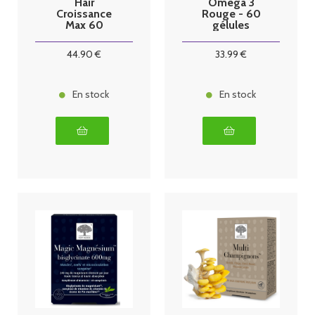
Hair
Oméga 3
Croissance
Rouge - 60
Max 60
gélules
Gélules
44
.90
€
33
.99
€
En stock
En stock