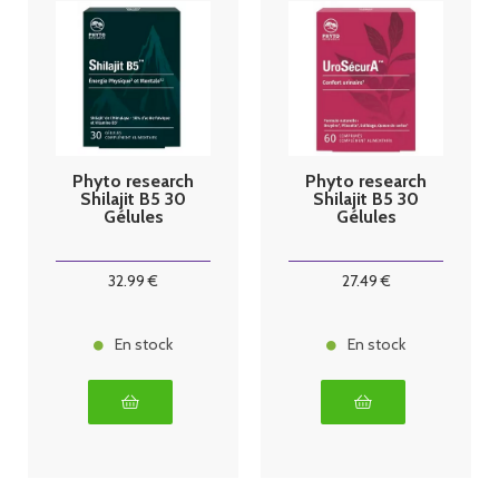
Phyto research
Phyto research
Shilajit B5 30
Shilajit B5 30
Gélules
Gélules
32
.99
€
27
.49
€
En stock
En stock