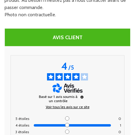
produit. Au besoin n'hésitez pas à nous contacter avant de
passer commande.
Photo non contractuelle.
AVIS CLIENT
4
/
5
Basé sur
1
avis soumis à
un contrôle
Voir tous les avis sur ce site
5
étoiles
0
4
étoiles
1
3
étoiles
0