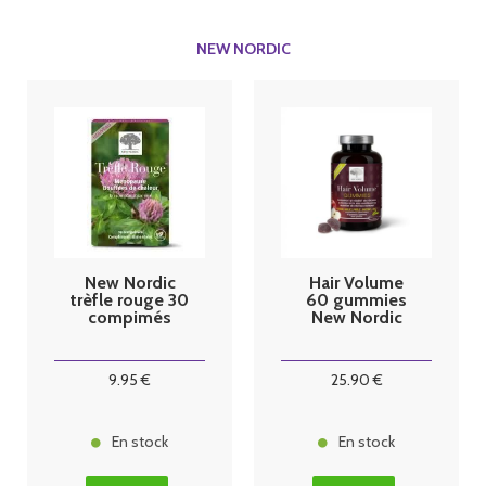
NEW NORDIC
New Nordic
Hair Volume
trèfle rouge 30
60 gummies
compimés
New Nordic
9
.95
€
25
.90
€
En stock
En stock