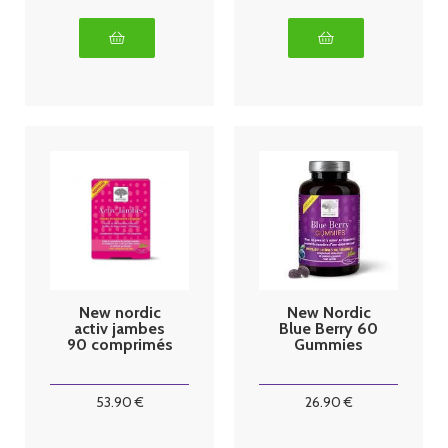
New nordic
New Nordic
activ jambes
Blue Berry 60
90 comprimés
Gummies
53
.90
€
26
.90
€