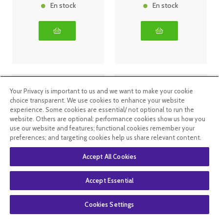
En stock
En stock
Your Privacy is important to us and we want to make your cookie
choice transparent. We use cookies to enhance your website
experience. Some cookies are essential/ not optional to run the
website. Others are optional: performance cookies show us how you
use our website and features; functional cookies remember your
preferences; and targeting cookies help us share relevant content.
Accept All Cookies
New Nordic
New Nordic
cranberry 30
vinaigre de
comprimés
cidre 30
Accept Essential
comprimés
Cookies Settings
9
.95
€
9
.95
€