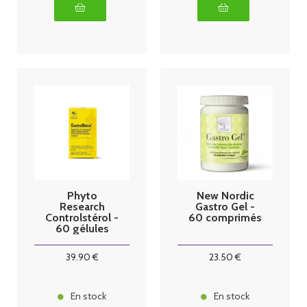
Phyto
New Nordic
Research
Gastro Gel -
Controlstérol -
60 comprimés
60 gélules
39
.90
€
23
.50
€
En stock
En stock