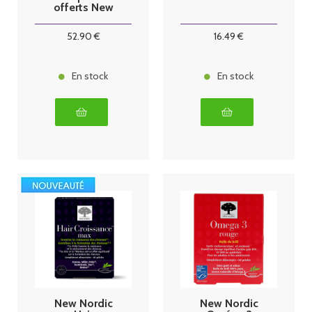
offerts New
Nordic
52
.90
€
16
.49
€
En stock
En stock
New Nordic
New Nordic