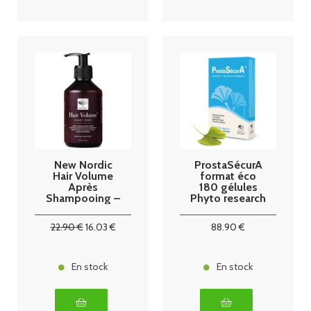
New Nordic
ProstaSécurA
Hair Volume
format éco
Après
180 gélules
Shampooing –
Phyto research
250 ml
22
.90
€
16
.03
€
88
.90
€
En stock
En stock