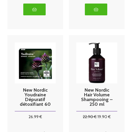
New Nordic
New Nordic
Youdraine
Hair Volume
Dépuratif
Shampooing –
détoxifiant 60
250 ml
Comprimés
26
.99
€
22
.90
€
19
.90
€