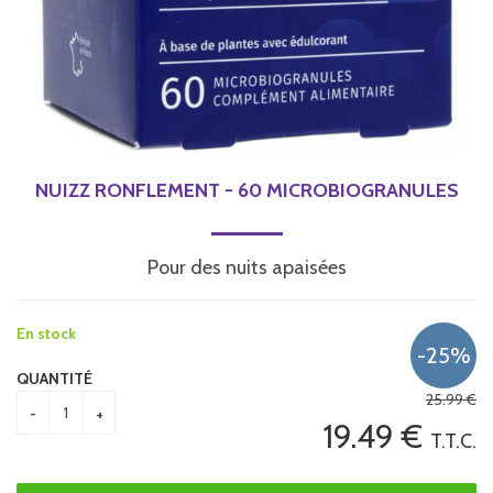
NUIZZ RONFLEMENT - 60 MICROBIOGRANULES
Pour des nuits apaisées
En stock
QUANTITÉ
25
.99
€
19
.49
€
T.T.C.