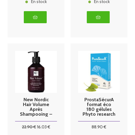
En stock
En stock
New Nordic
ProstaSécurA
Hair Volume
format éco
Après
180 gélules
Shampooing –
Phyto research
250 ml
22
.90
€
16
.03
€
88
.90
€