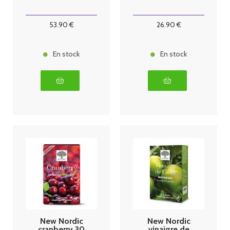
53
.90
€
26
.90
€
En stock
En stock
New Nordic
New Nordic
cranberry 30
vinaigre de