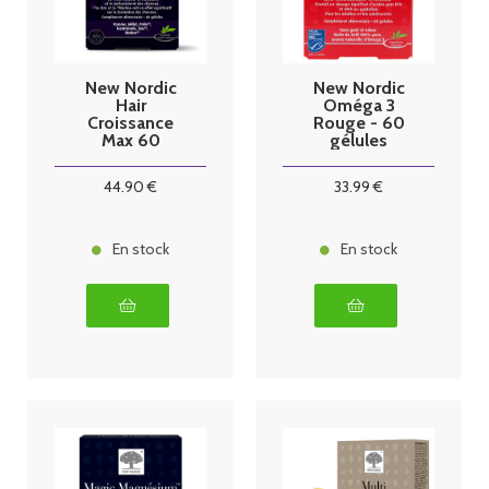
New Nordic
New Nordic
Hair
Oméga 3
Croissance
Rouge - 60
Max 60
gélules
Gélules
44
.90
€
33
.99
€
En stock
En stock