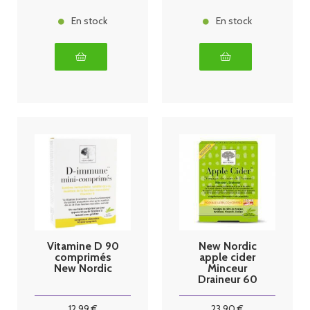
En stock
En stock
Vitamine D 90
New Nordic
comprimés
apple cider
New Nordic
Minceur
Draineur 60
comprimés
12
.99
€
23
.90
€