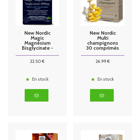
New Nordic
New Nordic
Magic
Multi
Magnésium
champignons
Bisglycinate -
30 comprimés
60 comprimés
22
.50
€
26
.99
€
En stock
En stock