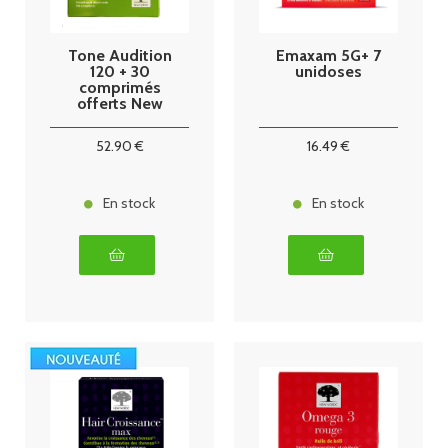
Tone Audition
Emaxam 5G+ 7
120 + 30
unidoses
comprimés
offerts New
Nordic
52
.90
€
16
.49
€
En stock
En stock