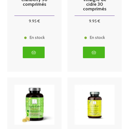
comprimés
cidre 30
comprimés
9
.95
€
9
.95
€
En stock
En stock