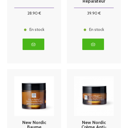
Réparateur
300ml
28
.90
€
39
.90
€
En stock
En stock
New Nordic
New Nordic
Baume
Crème Anti-