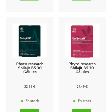
Phyto research
Phyto research
Shilajit B5 30
Shilajit B5 30
Gélules
Gélules
32
.99
€
27
.49
€
En stock
En stock