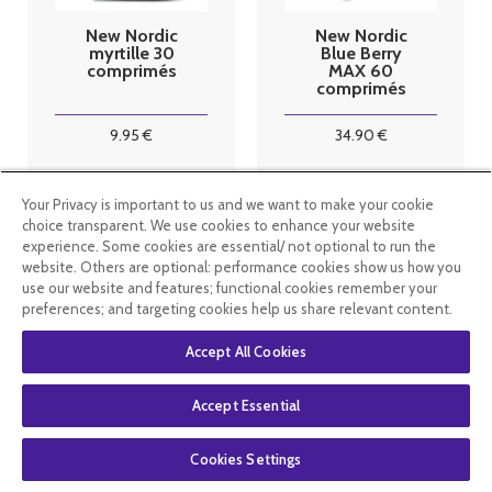
New Nordic
New Nordic
myrtille 30
Blue Berry
comprimés
MAX 60
comprimés
9
.95
€
34
.90
€
En stock
En stock
Your Privacy is important to us and we want to make your cookie
choice transparent. We use cookies to enhance your website
experience. Some cookies are essential/ not optional to run the
website. Others are optional: performance cookies show us how you
use our website and features; functional cookies remember your
preferences; and targeting cookies help us share relevant content.
Accept All Cookies
Accept Essential
Cookies Settings