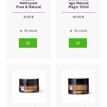
Nettoyant
âge Natural
Pure & Natural
Magic 50ml
100ml
31
.90
€
49
.90
€
En stock
En stock