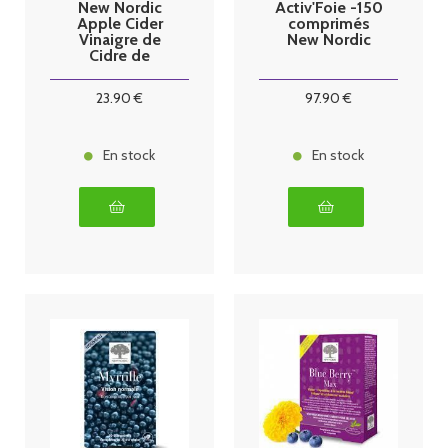
New Nordic
Activ'Foie -150
Apple Cider
comprimés
Vinaigre de
New Nordic
Cidre de
Pomme 60
gommes
23
.90
€
97
.90
€
En stock
En stock