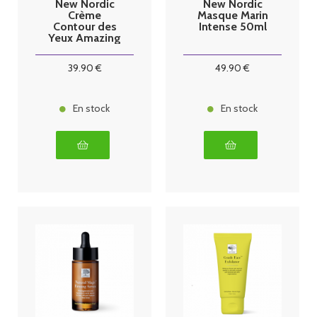
New Nordic
New Nordic
Crème
Masque Marin
Contour des
Intense 50ml
Yeux Amazing
Eye 15ml
39
.90
€
49
.90
€
En stock
En stock