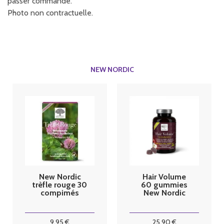
passer commande.
Photo non contractuelle.
NEW NORDIC
New Nordic
Hair Volume
trèfle rouge 30
60 gummies
compimés
New Nordic
9
.95
€
25
.90
€