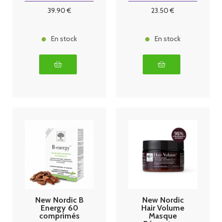
39
.90
€
23
.50
€
En stock
En stock
New Nordic B
New Nordic
Energy 60
Hair Volume
comprimés
Masque