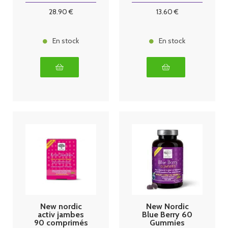
28
.90
€
13
.60
€
En stock
En stock
New nordic
New Nordic
activ jambes
Blue Berry 60
90 comprimés
Gummies