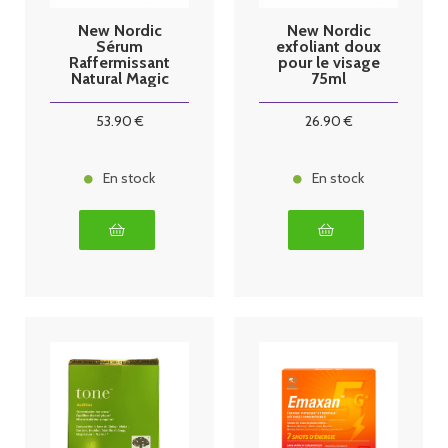
New Nordic
New Nordic
Sérum
exfoliant doux
Raffermissant
pour le visage
Natural Magic
75ml
30ml
53
.90
€
26
.90
€
En stock
En stock