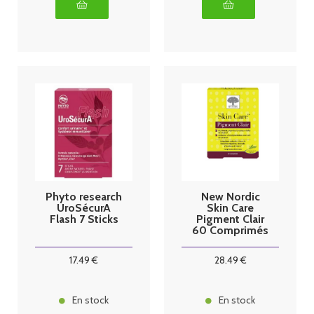
Phyto research
New Nordic
UroSécurA
Skin Care
Flash 7 Sticks
Pigment Clair
60 Comprimés
17
.49
€
28
.49
€
En stock
En stock