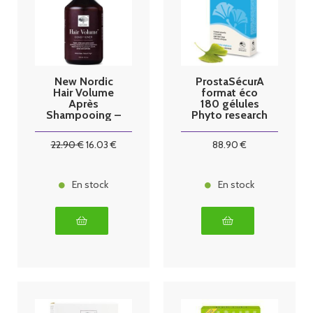
New Nordic
ProstaSécurA
Hair Volume
format éco
Après
180 gélules
Shampooing –
Phyto research
250 ml
22
.90
€
16
.03
€
88
.90
€
En stock
En stock