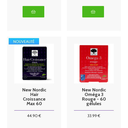
New Nordic
New Nordic
Hair
Oméga 3
Croissance
Rouge - 60
Max 60
gélules
Gélules
44
.90
€
33
.99
€