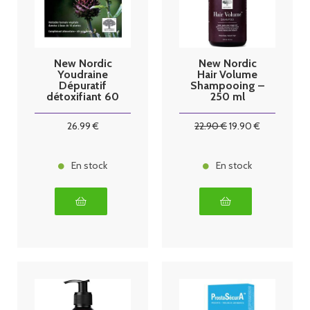
New Nordic
New Nordic
Youdraine
Hair Volume
Dépuratif
Shampooing –
détoxifiant 60
250 ml
Comprimés
26
.99
€
22
.90
€
19
.90
€
En stock
En stock