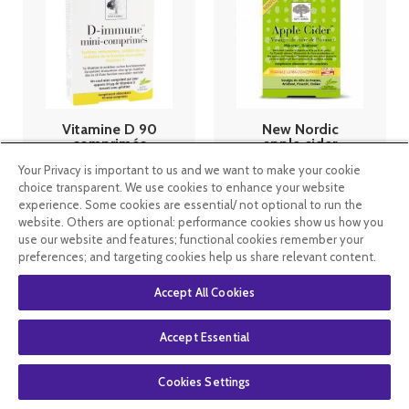
Vitamine D 90
New Nordic
comprimés
apple cider
New Nordic
Minceur
Your Privacy is important to us and we want to make your cookie
Draineur 60
comprimés
choice transparent. We use cookies to enhance your website
experience. Some cookies are essential/ not optional to run the
12
.99
€
23
.90
€
website. Others are optional: performance cookies show us how you
use our website and features; functional cookies remember your
preferences; and targeting cookies help us share relevant content.
En stock
En stock
Accept All Cookies
Accept Essential
Cookies Settings