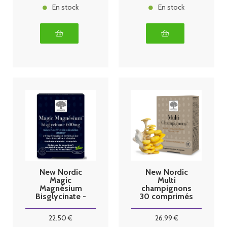
En stock
En stock
New Nordic
New Nordic
Magic
Multi
Magnésium
champignons
Bisglycinate -
30 comprimés
60 comprimés
22
.50
€
26
.99
€