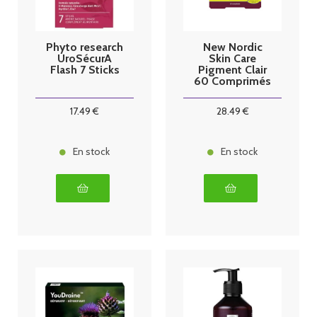
Phyto research
New Nordic
UroSécurA
Skin Care
Flash 7 Sticks
Pigment Clair
60 Comprimés
17
.49
€
28
.49
€
En stock
En stock