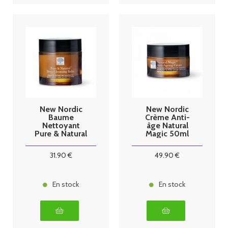
New Nordic
New Nordic
Baume
Crème Anti-
Nettoyant
âge Natural
Pure & Natural
Magic 50ml
100ml
31
.90
€
49
.90
€
En stock
En stock