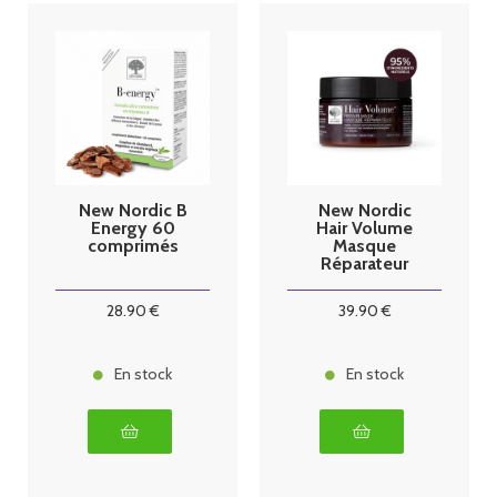
New Nordic B
New Nordic
Energy 60
Hair Volume
comprimés
Masque
Réparateur
300ml
28
.90
€
39
.90
€
En stock
En stock