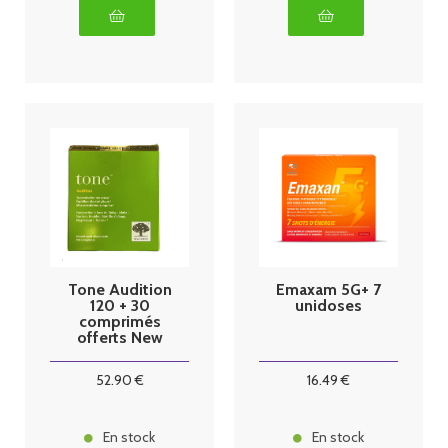
Tone Audition
Emaxam 5G+ 7
120 + 30
unidoses
comprimés
offerts New
Nordic
52
.90
€
16
.49
€
En stock
En stock