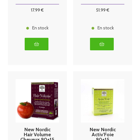
Comprimés
17
.99
€
51
.99
€
En stock
En stock
New Nordic
New Nordic
Hair Volume
Activ'Foie
Cheveux 90+15
90+15