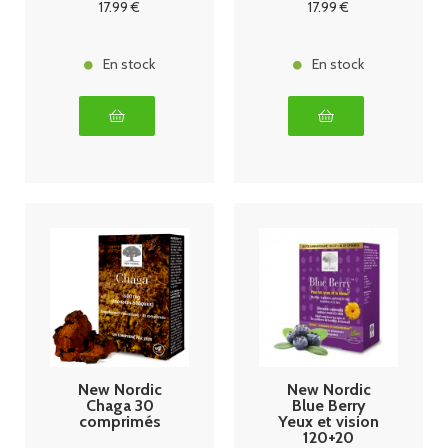
17
.99
€
17
.99
€
En stock
En stock
New Nordic
New Nordic
Chaga 30
Blue Berry
comprimés
Yeux et vision
120+20