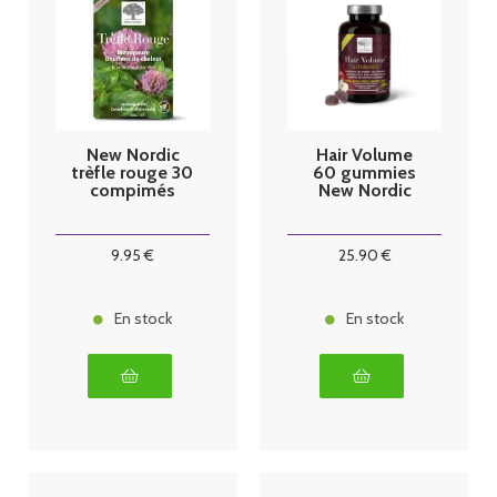
New Nordic
Hair Volume
trèfle rouge 30
60 gummies
compimés
New Nordic
9
.95
€
25
.90
€
En stock
En stock