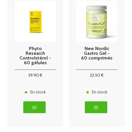
Phyto
New Nordic
Research
Gastro Gel -
Controlstérol -
60 comprimés
60 gélules
39
.90
€
23
.50
€
En stock
En stock