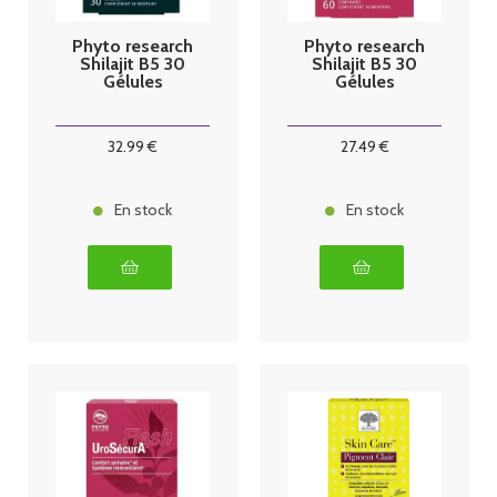
Phyto research
Phyto research
Shilajit B5 30
Shilajit B5 30
Gélules
Gélules
32
.99
€
27
.49
€
En stock
En stock