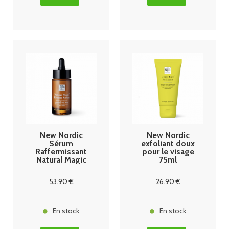
New Nordic
New Nordic
Sérum
exfoliant doux
Raffermissant
pour le visage
Natural Magic
75ml
30ml
53
.90
€
26
.90
€
En stock
En stock