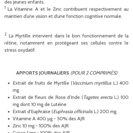
des jeunes enfants.
1
La Vitamine A et le Zinc contribuent respectivement au
maintien d’une vision et d’une fonction cognitive normale.
2
La Myrtille intervient dans le bon fonctionnement de la
rétine, notamment en protégeant ses cellules contre le
stress oxydatif.
APPORTS JOURNALIERS
(POUR 2 COMPRIM
É
S)
Extrait de fruits de Myrtille (
Vaccinium myrtillus
L.) 400
mg
Extrait de fleurs de Rose d'Inde (
Tagetes erecta
L.) 100
mg dont 10 mg de Lutéine
Extrait d'Euphraise (
Euphrasia officinalis
L.) 200 mg
Vitamine A 400 µg - 50% des AJR
Zinc 10 mg - 100% des AJR
Cuivre 1 mg - 100% des AJR