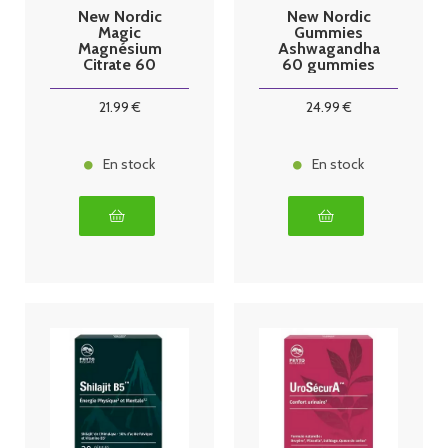
New Nordic
New Nordic
Magic
Gummies
Magnésium
Ashwagandha
Citrate 60
60 gummies
Comprimés
21
.99
€
24
.99
€
En stock
En stock