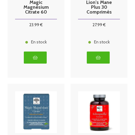
Magic
Lion's Mane
Magnésium
Plus 30
Citrate 60
Comprimés
gummies
23
.99
€
27
.99
€
En stock
En stock