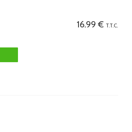
16
.99
€
T.T.C.