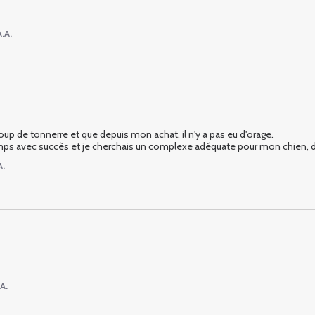
A.A.
up de tonnerre et que depuis mon achat, il n'y a pas eu d'orage.

emps avec succès et je cherchais un complexe adéquate pour mon chien, do
A.
A.