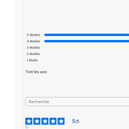
5
étoiles
4
étoiles
3
étoiles
2
étoiles
1
étoile
Trier les avis
5
/
5