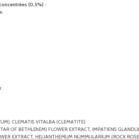
concentrées (0,5%) :
e.
r.
M), CLEMATIS VITALBA (CLEMATITE)
AR OF BETHLEhEM) FLOWER EXTRACT, IMPATIENS GLANDULI
ER EXTRACT, HELIANTHEMUM NUMMULARIUM (ROCK ROSE) 