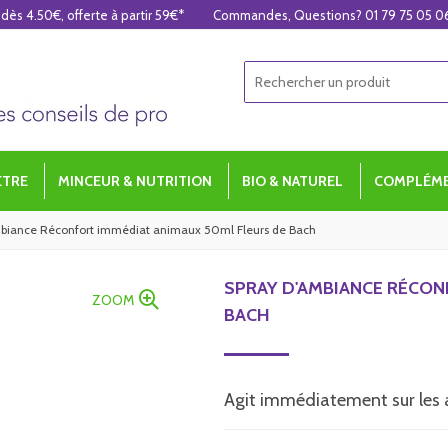
 dès 4.50€, offerte à partir 59€*
Commandes, Questions? 01 79 75 05 0
ÊTRE
MINCEUR & NUTRITION
BIO & NATUREL
COMPLÉME
mbiance Réconfort immédiat animaux 50ml Fleurs de Bach
SPRAY D'AMBIANCE RÉCON
ZOOM
BACH
Agit immédiatement sur les a