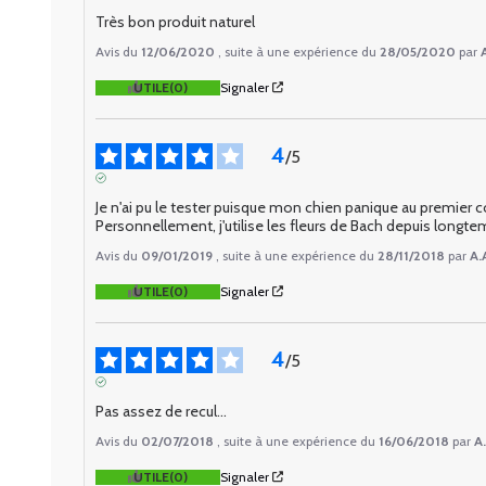
AVIS VÉRIFIÉ
Très bon produit naturel
Avis du
12/06/2020
, suite à une expérience du
28/05/2020
par
UTILE
(0)
Signaler
4
/
5
AVIS VÉRIFIÉ
Je n'ai pu le tester puisque mon chien panique au premier co
Personnellement, j'utilise les fleurs de Bach depuis longt
Avis du
09/01/2019
, suite à une expérience du
28/11/2018
par
A.
UTILE
(0)
Signaler
4
/
5
AVIS VÉRIFIÉ
Pas assez de recul...
Avis du
02/07/2018
, suite à une expérience du
16/06/2018
par
A.
UTILE
(0)
Signaler