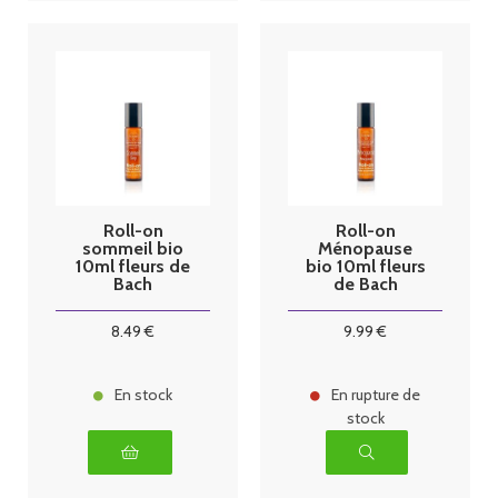
Roll-on
Roll-on
sommeil bio
Ménopause
10ml fleurs de
bio 10ml fleurs
Bach
de Bach
8
.49
€
9
.99
€
En stock
En rupture de
stock