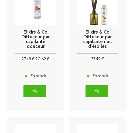
Elixirs & Co
Elixirs & Co
Diffuseur par
Diffuseur par
capilarité
capilarité nuit
douceur
d'étoiles
d'agrumes
27
.49
€
20
.62
€
27
.49
€
En stock
En stock