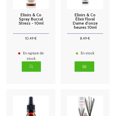
Elixirs & Co
Elixirs & Co
Spray Buccal
Élixir floral
Stress - 10ml
Dame d'onze
heures 10ml
10
.49
€
8
.49
€
En rupture de
En stock
stock