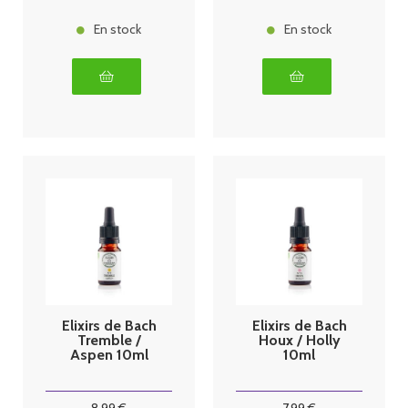
En stock
En stock
Elixirs de Bach
Elixirs de Bach
Tremble /
Houx / Holly
Aspen 10ml
10ml
8
.99
€
7
.99
€