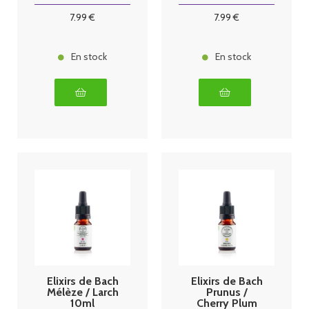
7
.99
€
7
.99
€
En stock
En stock
Elixirs de Bach
Elixirs de Bach
Mélèze / Larch
Prunus /
10ml
Cherry Plum