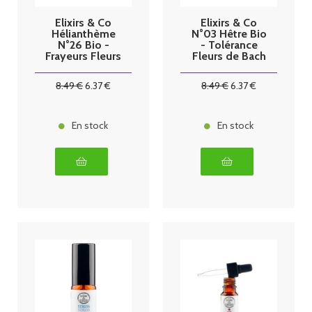
Elixirs & Co
Elixirs & Co
Hélianthème
N°03 Hêtre Bio
N°26 Bio -
- Tolérance
Frayeurs Fleurs
Fleurs de Bach
de Bach 10 ml
10 ml
8
.49
€
6
.37
€
8
.49
€
6
.37
€
En stock
En stock