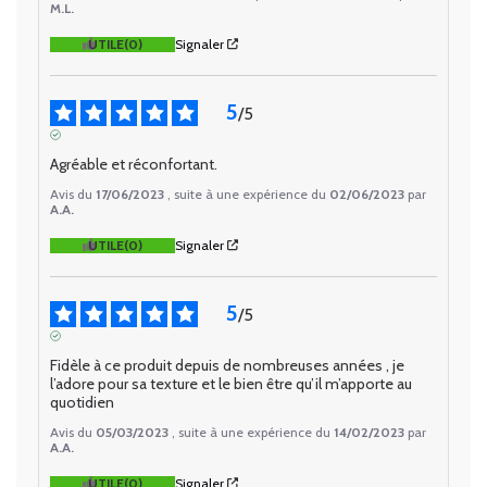
M.L.
UTILE
(0)
Signaler
5
/
5
AVIS VÉRIFIÉ
Agréable et réconfortant.
Avis du
17/06/2023
, suite à une expérience du
02/06/2023
par
A.A.
UTILE
(0)
Signaler
5
/
5
AVIS VÉRIFIÉ
Fidèle à ce produit depuis de nombreuses années , je 
l’adore pour sa texture et le bien être qu’il m’apporte au 
quotidien
Avis du
05/03/2023
, suite à une expérience du
14/02/2023
par
A.A.
UTILE
(0)
Signaler