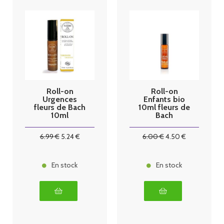
Roll-on
Roll-on
Urgences
Enfants bio
fleurs de Bach
10ml fleurs de
10ml
Bach
6
.99
€
5
.24
€
6
.00
€
4
.50
€
En stock
En stock