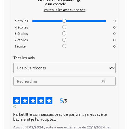
à un contrôle
Voir tous les avis sur ce site
5
étoiles
11
4
étoiles
0
3
étoiles
0
2
étoiles
0
1
étoile
0
Trier les avis
5
/
5
AVIS VÉRIFIÉ
Parfait !!! Je connaissais l’eau de parfum… j’ai essayé le 
baume et je l’ai adopté…
Avis du
12/12/2024
, suite à une expérience du
22/11/2024
par