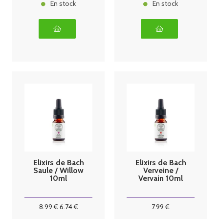
En stock
En stock
Elixirs de Bach
Elixirs de Bach
Saule / Willow
Verveine /
10ml
Vervain 10ml
8
.99
€
6
.74
€
7
.99
€