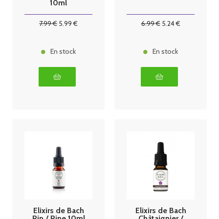
10ml
7
.99
€
5
.99
€
6
.99
€
5
.24
€
En stock
En stock
Elixirs de Bach
Elixirs de Bach
Pin / Pine 10ml
Châtaignier /