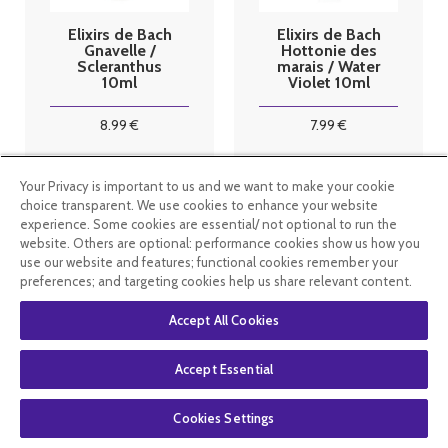
Elixirs de Bach
Elixirs de Bach
Gnavelle /
Hottonie des
Scleranthus
marais / Water
10ml
Violet 10ml
8
.99
€
7
.99
€
En stock
En stock
Your Privacy is important to us and we want to make your cookie
choice transparent. We use cookies to enhance your website
experience. Some cookies are essential/ not optional to run the
website. Others are optional: performance cookies show us how you
use our website and features; functional cookies remember your
preferences; and targeting cookies help us share relevant content.
Accept All Cookies
Accept Essential
Cookies Settings