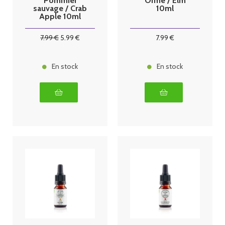
Pommier
Orme / Elm
sauvage / Crab
10ml
Apple 10ml
7
.99
€
5
.99
€
7
.99
€
En stock
En stock