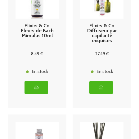
Elixirs & Co
Elixirs & Co
Fleurs de Bach
Diffuseur par
Mimulus 10ml
capilarité
exquises
extases
8
.49
€
27
.49
€
En stock
En stock