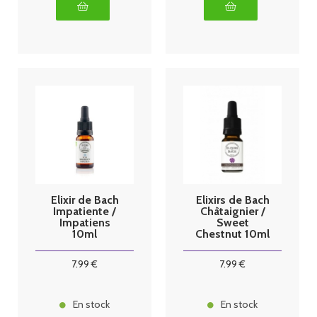
Elixir de Bach
Elixirs de Bach
Impatiente /
Châtaignier /
Impatiens
Sweet
10ml
Chestnut 10ml
7
.99
€
7
.99
€
En stock
En stock