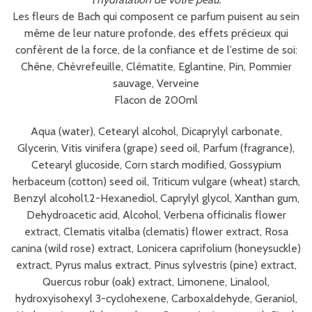
Les fleurs de Bach qui composent ce parfum puisent au sein
même de leur nature profonde, des effets précieux qui
confèrent de la force, de la confiance et de l’estime de soi:
Chêne, Chèvrefeuille, Clématite, Eglantine, Pin, Pommier
sauvage, Verveine
Flacon de 200ml
Aqua (water), Cetearyl alcohol, Dicaprylyl carbonate,
Glycerin, Vitis vinifera (grape) seed oil, Parfum (fragrance),
Cetearyl glucoside, Corn starch modified, Gossypium
herbaceum (cotton) seed oil, Triticum vulgare (wheat) starch,
Benzyl alcohol1,2-Hexanediol, Caprylyl glycol, Xanthan gum,
Dehydroacetic acid, Alcohol, Verbena officinalis flower
extract, Clematis vitalba (clematis) flower extract, Rosa
canina (wild rose) extract, Lonicera caprifolium (honeysuckle)
extract, Pyrus malus extract, Pinus sylvestris (pine) extract,
Quercus robur (oak) extract, Limonene, Linalool,
hydroxyisohexyl 3-cyclohexene, Carboxaldehyde, Geraniol,