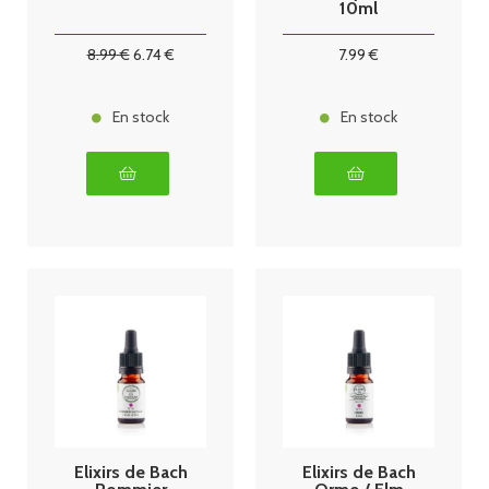
10ml
8
.99
€
6
.74
€
7
.99
€
En stock
En stock
Elixirs de Bach
Elixirs de Bach