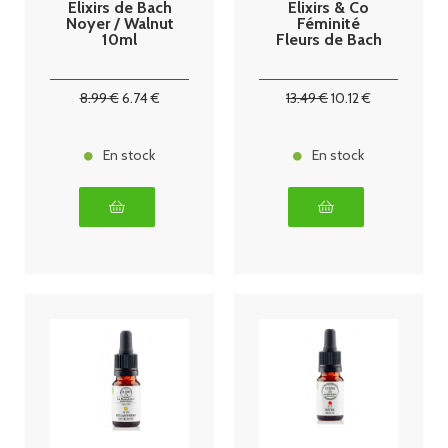
Elixirs de Bach
Elixirs & Co
Noyer / Walnut
Féminité
10ml
Fleurs de Bach
8
.99
€
6
.74
€
13
.49
€
10
.12
€
En stock
En stock