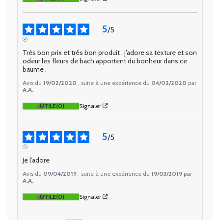
5
/
5
AVIS VÉRIFIÉ
Très bon prix et très bon produit , j’adore sa texture et son 
odeur les fleurs de bach apportent du bonheur dans ce 
baume .
Avis du
19/02/2020
, suite à une expérience du
04/02/2020
par
A.A.
UTILE
(0)
Signaler
5
/
5
AVIS VÉRIFIÉ
Je l’adore
Avis du
09/04/2019
, suite à une expérience du
19/03/2019
par
A.A.
UTILE
(0)
Signaler