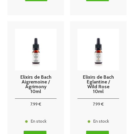
Elixirs de Bach
Elixirs de Bach
Aigremoine /
Eglantine /
Agrimony
Wild Rose
10ml
10ml
7
.99
€
7
.99
€
En stock
En stock