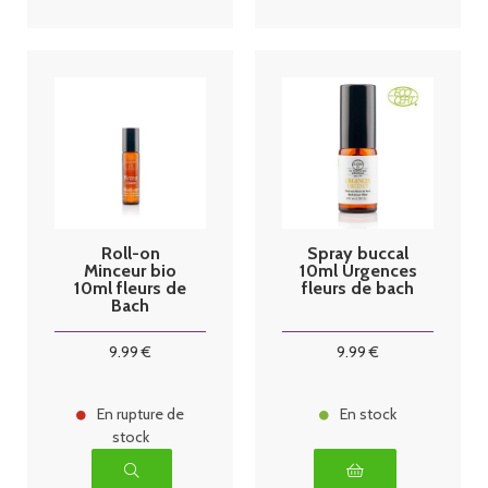
Roll-on
Spray buccal
Minceur bio
10ml Urgences
10ml fleurs de
fleurs de bach
Bach
9
.99
€
9
.99
€
En rupture de
En stock
stock