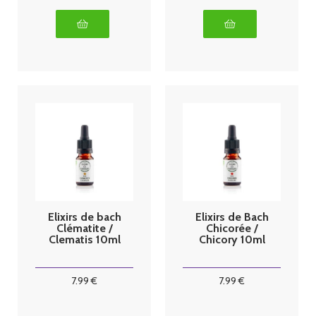
Elixirs de bach
Elixirs de Bach
Clématite /
Chicorée /
Clematis 10ml
Chicory 10ml
7
.99
€
7
.99
€