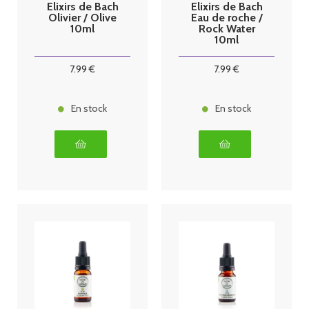
Elixirs de Bach
Elixirs de Bach
Olivier / Olive
Eau de roche /
10ml
Rock Water
10ml
7
.99
€
7
.99
€
En stock
En stock