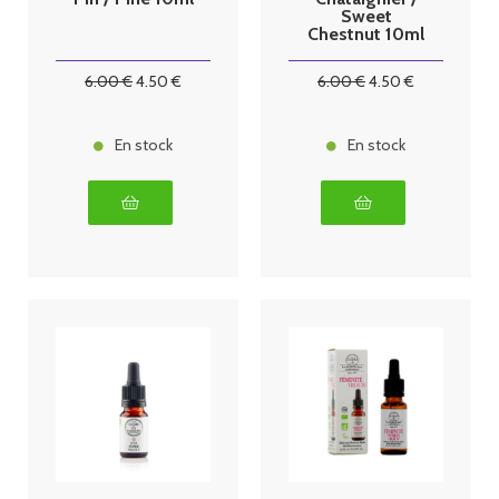
Sweet
Chestnut 10ml
6
.00
€
4
.50
€
6
.00
€
4
.50
€
En stock
En stock