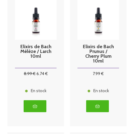
Elixirs de Bach
Elixirs de Bach
Mélèze / Larch
Prunus /
10ml
Cherry Plum
10ml
8
.99
€
6
.74
€
7
.99
€
En stock
En stock