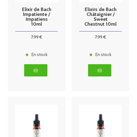
Elixir de Bach
Elixirs de Bach
Impatiente /
Châtaignier /
Impatiens
Sweet
10ml
Chestnut 10ml
7
.99
€
7
.99
€
En stock
En stock