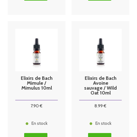
Elixirs de Bach
Elixirs de Bach
Mimule /
Avoine
Mimulus 10ml
sauvage / Wild
Oat 10ml
7
.90
€
8
.99
€
En stock
En stock