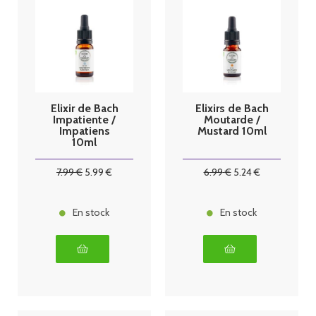
Elixir de Bach
Elixirs de Bach
Impatiente /
Moutarde /
Impatiens
Mustard 10ml
10ml
7
.99
€
5
.99
€
6
.99
€
5
.24
€
En stock
En stock