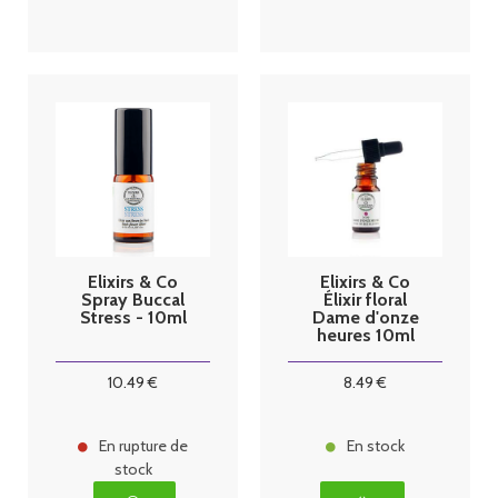
Elixirs & Co
Elixirs & Co
Spray Buccal
Élixir floral
Stress - 10ml
Dame d'onze
heures 10ml
10
.49
€
8
.49
€
En rupture de
En stock
stock