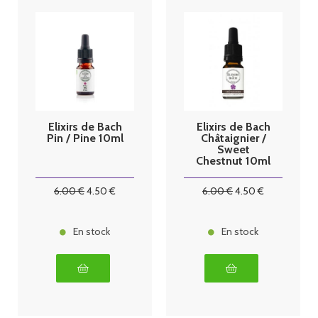
Elixirs de Bach
Elixirs de Bach
Pin / Pine 10ml
Châtaignier /
Sweet
Chestnut 10ml
6
.00
€
4
.50
€
6
.00
€
4
.50
€
En stock
En stock