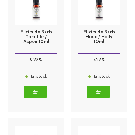
Elixirs de Bach
Elixirs de Bach
Tremble /
Houx / Holly
Aspen 10ml
10ml
8
.99
€
7
.99
€
En stock
En stock