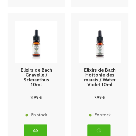
Elixirs de Bach
Elixirs de Bach
Gnavelle /
Hottonie des
Scleranthus
marais / Water
10ml
Violet 10ml
8
.99
€
7
.99
€
En stock
En stock