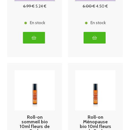
6
.99
€
5
.24
€
6
.00
€
4
.50
€
En stock
En stock
Roll-on
Roll-on
sommeil bio
Ménopause
10ml fleurs de
bio 10ml fleurs