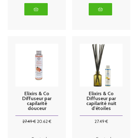
Elixirs & Co
Elixirs & Co
Diffuseur par
Diffuseur par
capilarité
capilarité nuit
douceur
d'étoiles
d'agrumes
27
.49
€
20
.62
€
27
.49
€