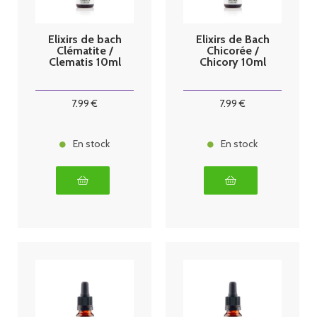
Elixirs de bach
Elixirs de Bach
Clématite /
Chicorée /
Clematis 10ml
Chicory 10ml
7
.99
€
7
.99
€
En stock
En stock