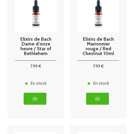
Elixirs de Bach
Elixirs de Bach
Dame d'onze
Marronnier
heure / Star of
rouge / Red
Bethlehem
Chestnut 10ml
10ml
7
.99
€
7
.99
€
En stock
En stock