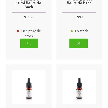
10ml fleurs de
fleurs de bach
Bach
9
.99
€
9
.99
€
En rupture de
En stock
stock