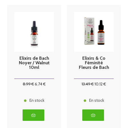
Elixirs de Bach
Elixirs & Co
Noyer / Walnut
Féminité
10ml
Fleurs de Bach
8
.99
€
6
.74
€
13
.49
€
10
.12
€
En stock
En stock