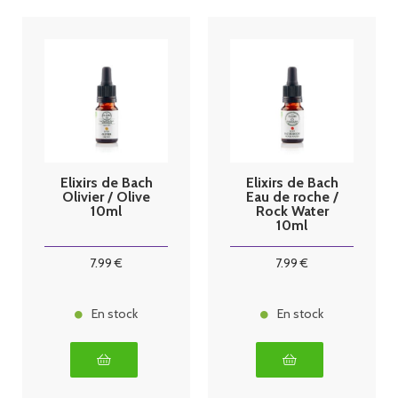
Elixirs de Bach
Elixirs de Bach
Olivier / Olive
Eau de roche /
10ml
Rock Water
10ml
7
.99
€
7
.99
€
En stock
En stock