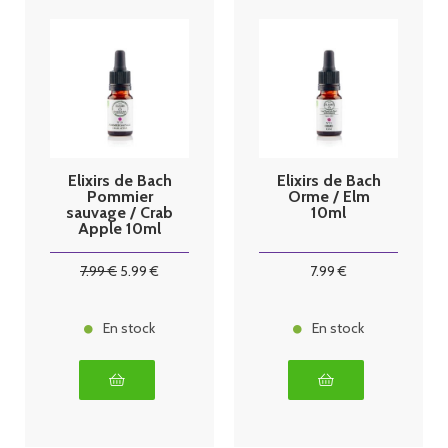
Elixirs de Bach
Elixirs de Bach
Pommier
Orme / Elm
sauvage / Crab
10ml
Apple 10ml
7
.99
€
5
.99
€
7
.99
€
En stock
En stock