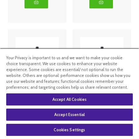
Your Privacy is important to us and we want to make your cookie
choice transparent. We use cookies to enhance your website
experience. Some cookies are essential/ not optional to run the
website. Others are optional: performance cookies show us how you
use our website and features; functional cookies remember your
Elixirs de Bach
Elixirs de Bach
preferences; and targeting cookies help us share relevant content.
Centaurée /
Charme /
Centaury 10ml
Hornbeam
Accept All Cookies
10ml
Accept Essential
7
.99
€
7
.99
€
5
.99
€
Cookies Settings
En rupture de
En stock