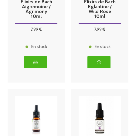
Elixirs de Bach
Elixirs de Bach
Aigremoine /
Eglantine /
Agrimony
Wild Rose
10ml
10ml
7
.99
€
7
.99
€
En stock
En stock