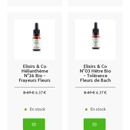
Elixirs & Co
Elixirs & Co
Hélianthème
N°03 Hêtre Bio
N°26 Bio -
- Tolérance
Frayeurs Fleurs
Fleurs de Bach
de Bach 10 ml
10 ml
8
.49
€
6
.37
€
8
.49
€
6
.37
€
En stock
En stock