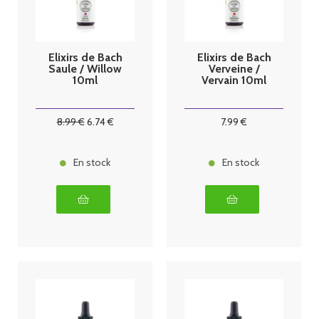
Elixirs de Bach
Elixirs de Bach
Saule / Willow
Verveine /
10ml
Vervain 10ml
8
.99
€
6
.74
€
7
.99
€
En stock
En stock