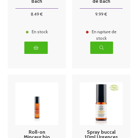
Bach
de Bach
8
.49
€
9
.99
€
En stock
En rupture de
stock
Roll-on
Spray buccal
Minceur bio
10ml Urgences