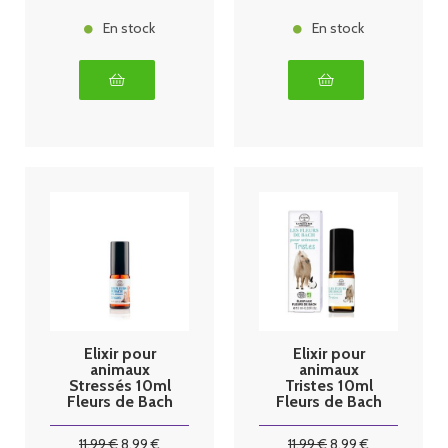
En stock
En stock
Elixir pour
Elixir pour
animaux
animaux
Stressés 10ml
Tristes 10ml
Fleurs de Bach
Fleurs de Bach
11
.99
€
8
.99
€
11
.99
€
8
.99
€