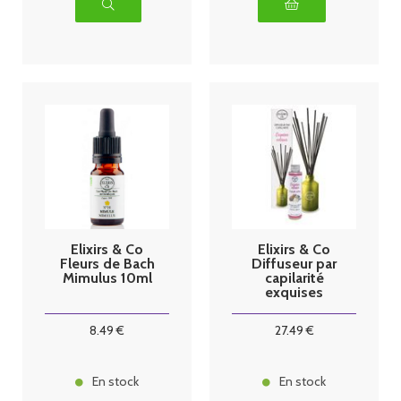
Elixirs & Co
Elixirs & Co
Fleurs de Bach
Diffuseur par
Mimulus 10ml
capilarité
exquises
extases
8
.49
€
27
.49
€
En stock
En stock