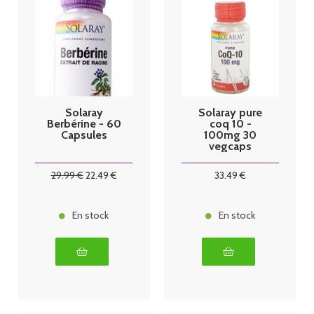
Solaray
Solaray pure
Berbérine - 60
coq 10 -
Capsules
100mg 30
vegcaps
29
.99
€
22
.49
€
33
.49
€
En stock
En stock