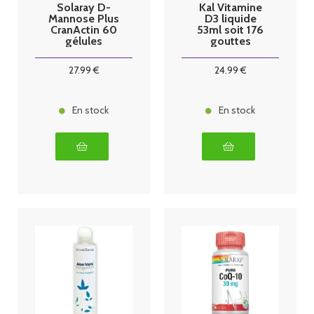
Solaray D-
Kal Vitamine
Mannose Plus
D3 liquide
CranActin 60
53ml soit 176
gélules
gouttes
27
.99
€
24
.99
€
En stock
En stock