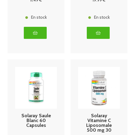
11
.49
€
19
.99
€
En stock
En stock
Solaray Saule
Solaray
Blanc 60
Vitamine C
Capsules
Liposomale
500 mg 30
Capsules