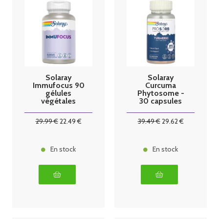
Solaray
Solaray
Immufocus 90
Curcuma
gélules
Phytosome -
végétales
30 capsules
végétales
29
.99
€
22
.49
€
39
.49
€
29
.62
€
En stock
En stock