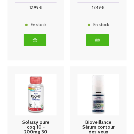
végétales
12
.99
€
17
.49
€
En stock
En stock
Solaray pure
Bioveillance
coq 10 -
Sérum contour
200mg 30
des yeux