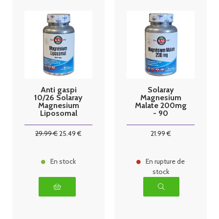
Anti gaspi
Solaray
10/26 Solaray
Magnesium
Magnesium
Malate 200mg
Liposomal
- 90
210mg - 60
comprimés
capsules
29
.99
€
25
.49
€
21
.99
€
végétales
En stock
En rupture de
stock