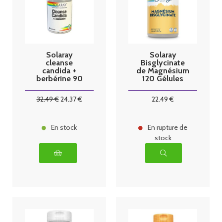
Solaray
Solaray
cleanse
Bisglycinate
candida +
de Magnésium
berbérine 90
120 Gélules
caps
Végétales
32
.49
€
24
.37
€
22
.49
€
En stock
En rupture de
stock