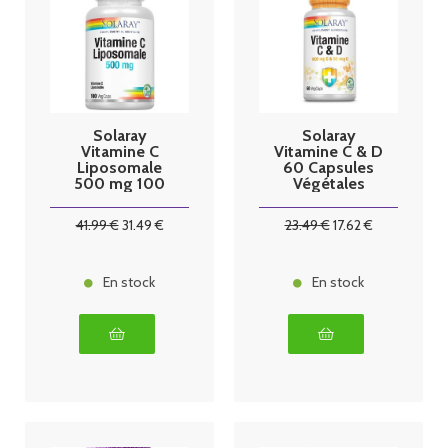
Solaray
Solaray
Vitamine C
Vitamine C & D
Liposomale
60 Capsules
500 mg 100
Végétales
Capsules
végétal
41
.99
€
31
.49
€
23
.49
€
17
.62
€
En stock
En stock