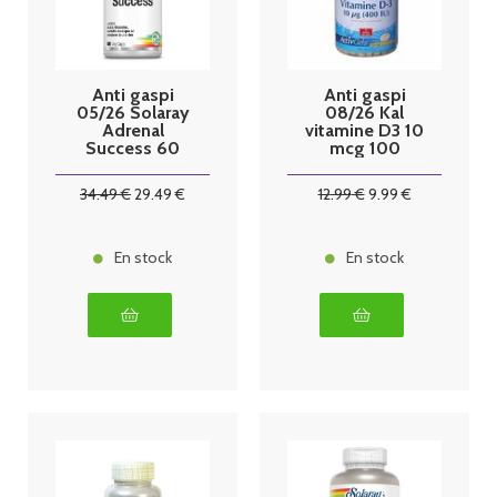
Anti gaspi
Anti gaspi
05/26 Solaray
08/26 Kal
Adrenal
vitamine D3 10
Success 60
mcg 100
Capsules
Capsules
Végétales
34
.49
€
29
.49
€
12
.99
€
9
.99
€
En stock
En stock