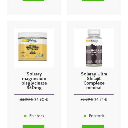
Solaray
Solaray Ultra
magnesium
Shilajit
bisglycinate
Complexe
350mg
minéral
fulvique 60
capsules
33
.20
€
24
.90
€
32
.99
€
24
.74
€
En stock
En stock