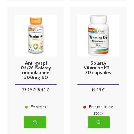
Anti gaspi
Solaray
05/26 Solaray
Vitamine K2 -
monolaurine
30 capsules
500mg 60
vegcaps
23
.99
€
18
.49
€
14
.99
€
En stock
En rupture de
stock