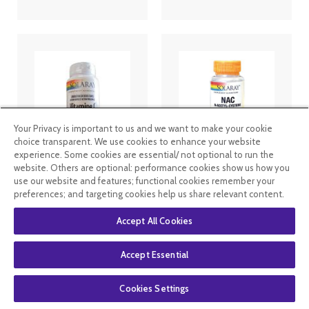
Your Privacy is important to us and we want to make your cookie
choice transparent. We use cookies to enhance your website
experience. Some cookies are essential/ not optional to run the
Solaray
Solaray NAC
website. Others are optional: performance cookies show us how you
Vitamines C -
(N-Acétyl-
use our website and features; functional cookies remember your
1000 mg -30
Cystéine) 60
preferences; and targeting cookies help us share relevant content.
comprimés
caps végétales
Accept All Cookies
12
.49
€
9
.37
€
19
.99
€
14
.99
€
Accept Essential
En stock
En stock
Cookies Settings