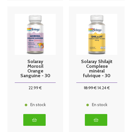
Solaray
Solaray Shilajit
Morosil
Complexe
Orange
minéral
Sanguine - 30
fulvique - 30
capsules
capsules
22
.99
€
18
.99
€
14
.24
€
En stock
En stock