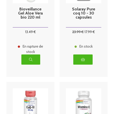
Bioveillance
Solaray Pure
Gel Aloe Vera
coq 10 - 30
bio 220 ml
capsules
13
.49
€
23
.99
€
17
.99
€
En rupture de
En stock
stock