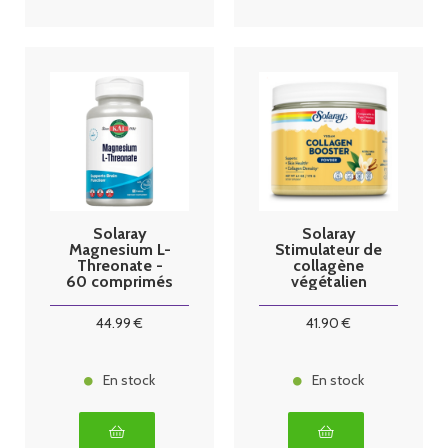
Solaray
Solaray
Magnesium L-
Stimulateur de
Threonate -
collagène
60 comprimés
végétalien
goût vanille
44
.99
€
41
.90
€
En stock
En stock