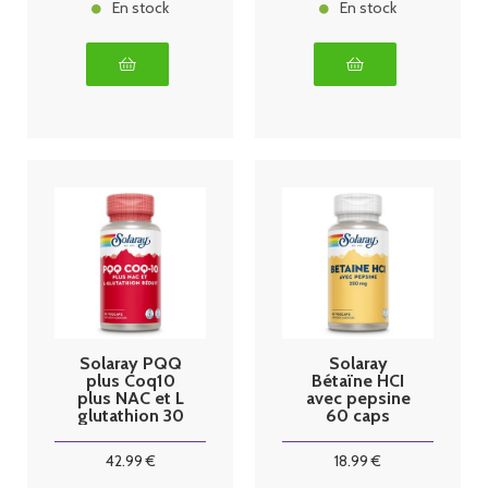
En stock
En stock
Solaray PQQ
Solaray
plus Coq10
Bétaïne HCI
plus NAC et L
avec pepsine
glutathion 30
60 caps
gélules
vegetales
végétales
42
.99
€
18
.99
€