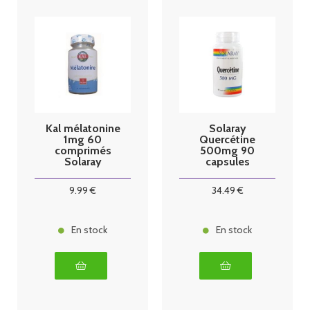
Kal mélatonine
Solaray
1mg 60
Quercétine
comprimés
500mg 90
Solaray
capsules
végétales
9
.99
€
34
.49
€
En stock
En stock