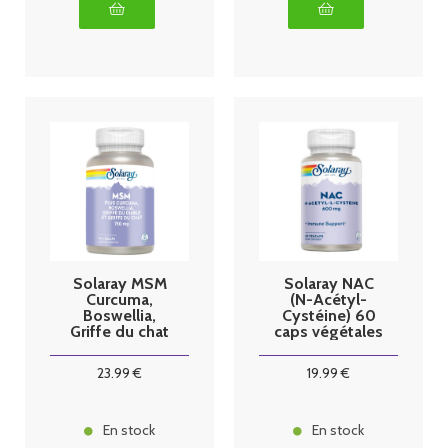
Solaray MSM
Solaray NAC
Curcuma,
(N-Acétyl-
Boswellia,
Cystéine) 60
Griffe du chat
caps végétales
90 végécaps
23
.99
€
19
.99
€
En stock
En stock