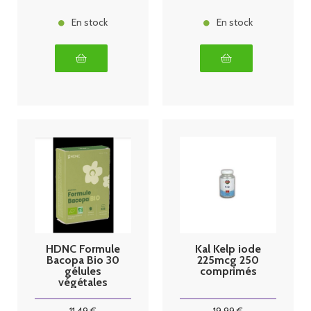
En stock
En stock
HDNC Formule
Kal Kelp iode
Bacopa Bio 30
225mcg 250
gélules
comprimés
végétales