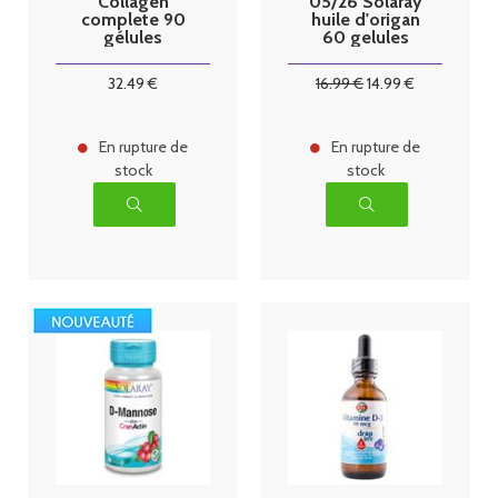
Collagen
05/26 Solaray
complete 90
huile d'origan
gélules
60 gelules
végétales
32
.49
€
16
.99
€
14
.99
€
En rupture de
En rupture de
stock
stock