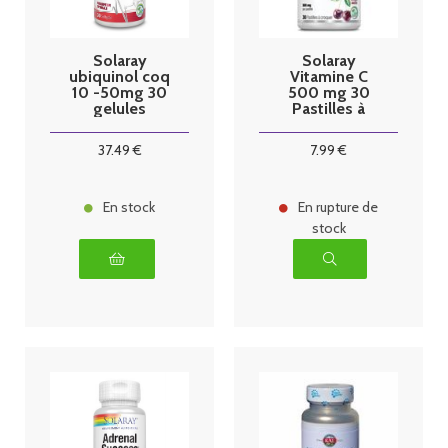
Solaray
Solaray
ubiquinol coq
Vitamine C
10 -50mg 30
500 mg 30
gelules
Pastilles à
Croquer
37
.49
€
7
.99
€
En stock
En rupture de
stock