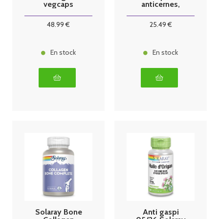
vegcaps
anticernes,
anti-poches
BIO - 15 ml
48
.99
€
25
.49
€
En stock
En stock
Solaray Bone
Anti gaspi