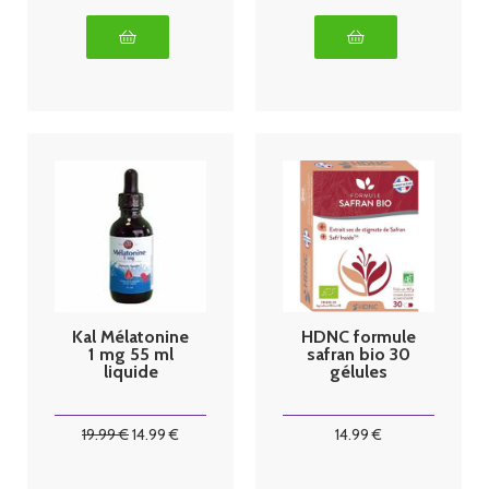
Kal Mélatonine
HDNC formule
1 mg 55 ml
safran bio 30
liquide
gélules
19
.99
€
14
.99
€
14
.99
€