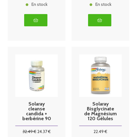
En stock
En stock
Solaray
Solaray
cleanse
Bisglycinate
candida +
de Magnésium
berbérine 90
120 Gélules
caps
Végétales
32
.49
€
24
.37
€
22
.49
€