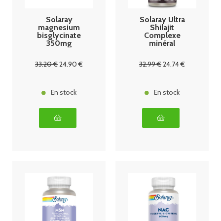
Solaray
Solaray Ultra
magnesium
Shilajit
bisglycinate
Complexe
350mg
minéral
fulvique 60
capsules
33
.20
€
24
.90
€
32
.99
€
24
.74
€
En stock
En stock