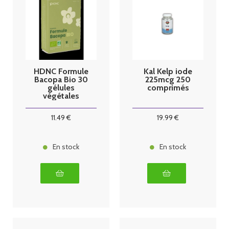
HDNC Formule
Kal Kelp iode
Bacopa Bio 30
225mcg 250
gélules
comprimés
végétales
11
.49
€
19
.99
€
En stock
En stock