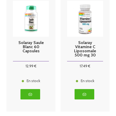
Solaray Saule
Solaray
Blanc 60
Vitamine C
Capsules
Liposomale
500 mg 30
Capsules
végétales
12
.99
€
17
.49
€
En stock
En stock