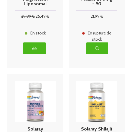
Liposomal
- 90
210mg - 60
comprimés
capsules
29
.99
€
25
.49
€
21
.99
€
végétales
En stock
En rupture de
stock
Solaray
Solaray Shilajit