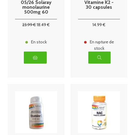
05/26 Solaray
Vitamine K2 -
monolaurine
30 capsules
500mg 60
vegcaps
23
.99
€
18
.49
€
14
.99
€
En stock
En rupture de
stock