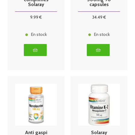
Solaray
capsules
végétales
9
.99
€
34
.49
€
En stock
En stock
Anti gaspi
Solaray