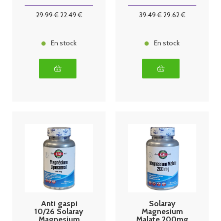
végétales
29
.99
€
22
.49
€
39
.49
€
29
.62
€
En stock
En stock
Anti gaspi
Solaray
10/26 Solaray
Magnesium
Magnesium
Malate 200mg