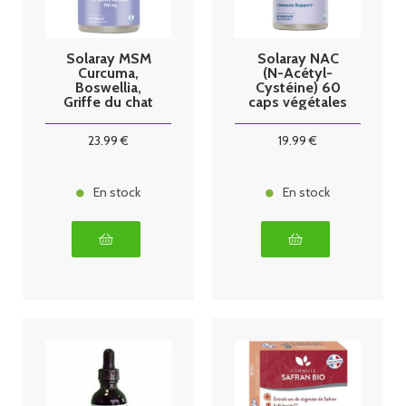
Solaray MSM
Solaray NAC
Curcuma,
(N-Acétyl-
Boswellia,
Cystéine) 60
Griffe du chat
caps végétales
90 végécaps
23
.99
€
19
.99
€
En stock
En stock