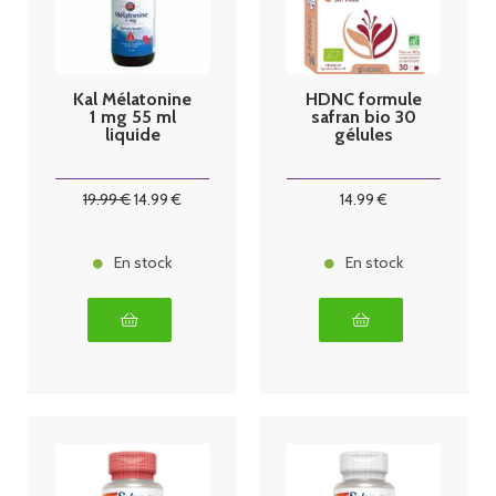
Kal Mélatonine
HDNC formule
1 mg 55 ml
safran bio 30
liquide
gélules
19
.99
€
14
.99
€
14
.99
€
En stock
En stock