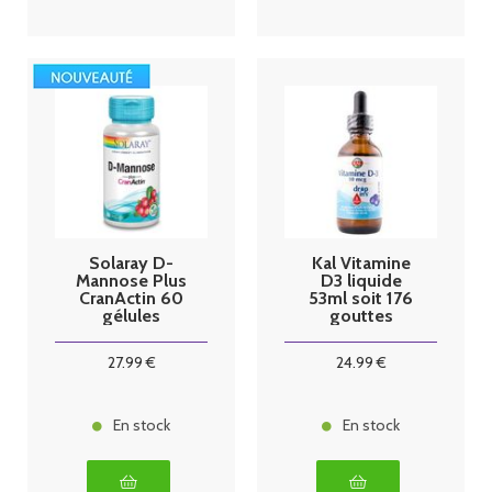
Solaray D-
Kal Vitamine
Mannose Plus
D3 liquide
CranActin 60
53ml soit 176
gélules
gouttes
27
.99
€
24
.99
€
En stock
En stock