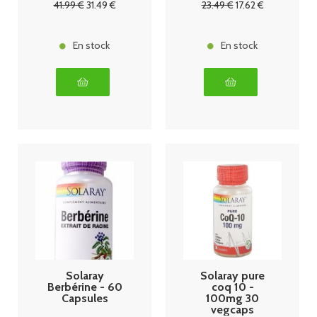
41
.99
€
31
.49
€
23
.49
€
17
.62
€
En stock
En stock
Solaray
Solaray pure
Berbérine - 60
coq 10 -
Capsules
100mg 30
vegcaps