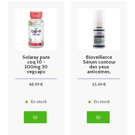
Solaray pure
Bioveillance
coq 10 -
Sérum contour
200mg 30
des yeux
vegcaps
anticernes,
anti-poches
BIO - 15 ml
48
.99
€
25
.49
€
En stock
En stock