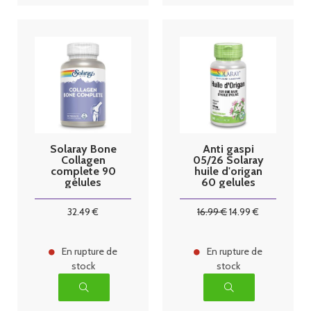
Solaray Bone
Anti gaspi
Collagen
05/26 Solaray
complete 90
huile d'origan
gélules
60 gelules
végétales
32
.49
€
16
.99
€
14
.99
€
En rupture de
En rupture de
stock
stock