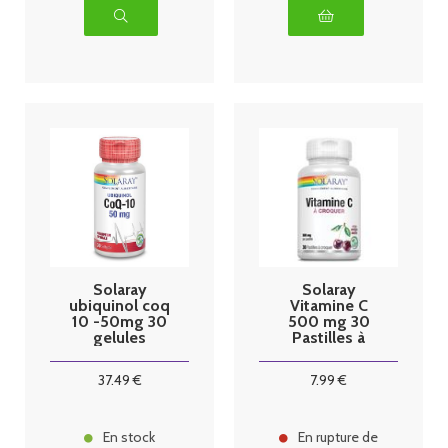
Solaray
Solaray
ubiquinol coq
Vitamine C
10 -50mg 30
500 mg 30
gelules
Pastilles à
Croquer
37
.49
€
7
.99
€
En stock
En rupture de