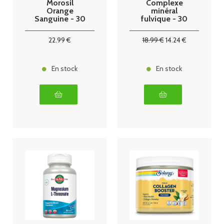
Morosil
Complexe
Orange
minéral
Sanguine - 30
fulvique - 30
capsules
capsules
22
.99
€
18
.99
€
14
.24
€
En stock
En stock