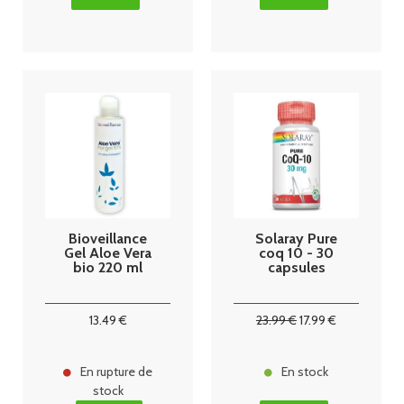
Bioveillance
Solaray Pure
Gel Aloe Vera
coq 10 - 30
bio 220 ml
capsules
13
.49
€
23
.99
€
17
.99
€
En rupture de
En stock
stock