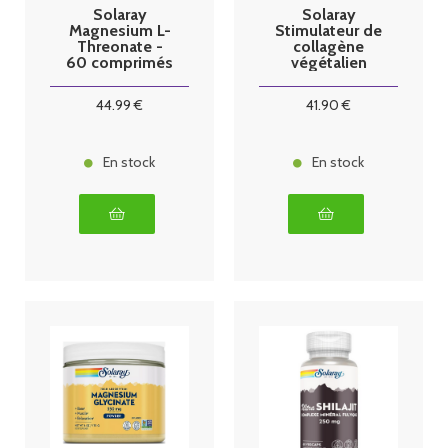
Solaray
Solaray
Magnesium L-
Stimulateur de
Threonate -
collagène
60 comprimés
végétalien
goût vanille
44
.99
€
41
.90
€
En stock
En stock