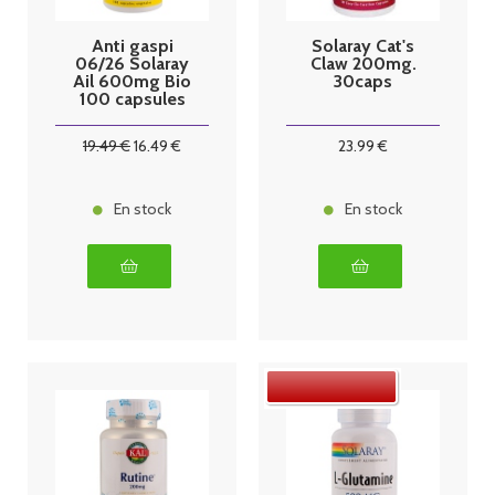
Anti gaspi
Solaray Cat's
06/26 Solaray
Claw 200mg.
Ail 600mg Bio
30caps
100 capsules
végétales
19
.49
€
16
.49
€
23
.99
€
En stock
En stock