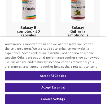
Solaray B
Solaray
complex - 50
Griffonia
capsules
simplicifolia
60 capsules
Your Privacy is important to us and we want to make your cookie
choice transparent. We use cookies to enhance your website
11
.49
€
8
.62
€
32
.49
€
experience. Some cookies are essential/ not optional to run the
website. Others are optional: performance cookies show us how you
use our website and features; functional cookies remember your
En stock
En stock
preferences; and targeting cookies help us share relevant content.
Accept All Cookies
Accept Essential
Cookies Settings