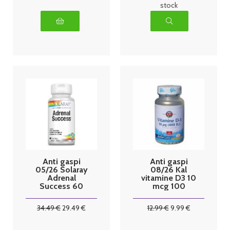
stock
Anti gaspi
Anti gaspi
05/26 Solaray
08/26 Kal
Adrenal
vitamine D3 10
Success 60
mcg 100
Capsules
Capsules
Végétales
34
.49
€
29
.49
€
12
.99
€
9
.99
€