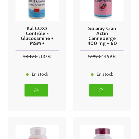
Kal COX2
Solaray Cran
Contrôle -
Actin
Glucosamine +
Canneberge
MSM +
400 mg - 60
Chondroïtine
capsules
60 comprimés
végétales
28
.49
€
21
.37
€
19
.99
€
14
.99
€
En stock
En stock