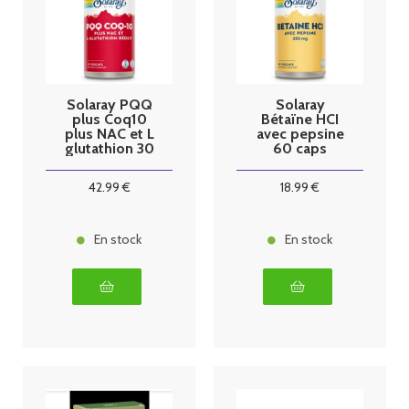
Solaray PQQ
Solaray
plus Coq10
Bétaïne HCI
plus NAC et L
avec pepsine
glutathion 30
60 caps
gélules
vegetales
végétales
42
.99
€
18
.99
€
En stock
En stock