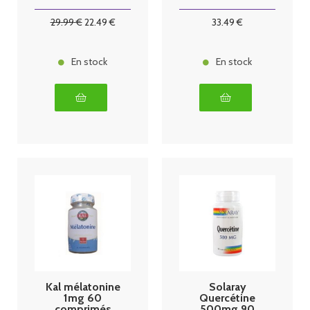
29
.99
€
22
.49
€
33
.49
€
En stock
En stock
Kal mélatonine
Solaray
1mg 60
Quercétine
comprimés
500mg 90