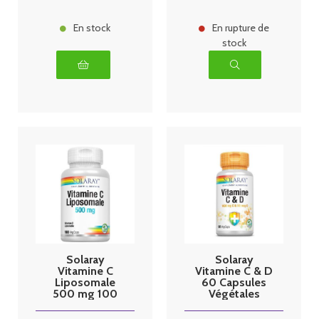
En stock
En rupture de
stock
Solaray
Solaray
Vitamine C
Vitamine C & D
Liposomale
60 Capsules
500 mg 100
Végétales
Capsules
végétal