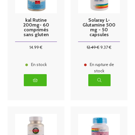
kal Rutine
Solaray L-
200mg- 60
Glutamine 500
comprimés
mg - 50
sans gluten
capsules
végétales
14
.99
€
12
.49
€
9
.37
€
En stock
En rupture de
stock