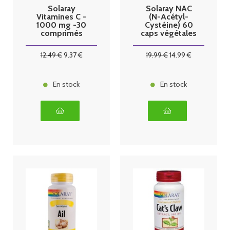
Solaray
Solaray NAC
Vitamines C -
(N-Acétyl-
1000 mg -30
Cystéine) 60
comprimés
caps végétales
12
.49
€
9
.37
€
19
.99
€
14
.99
€
En stock
En stock