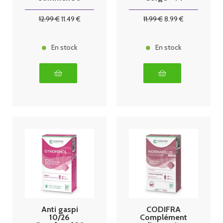
capsules
gélules
12
.99
€
11
.49
€
11
.99
€
8
.99
€
En stock
En stock
Anti gaspi
CODIFRA
10/26
Complément