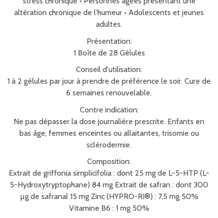
stress chronique • Personnes âgées présentant une
altération chronique de l’humeur • Adolescents et jeunes
adultes.
Présentation:
1 Boîte de 28 Gélules
Conseil d'utilisation:
1 à 2 gélules par jour à prendre de préférence le soir. Cure de
6 semaines renouvelable.
Contre indication:
Ne pas dépasser la dose journalière prescrite. Enfants en
bas âge, femmes enceintes ou allaitantes, trisomie ou
sclérodermie.
Composition:
Extrait de griffonia simplicifolia : dont 25 mg de L-5-HTP (L-
5-Hydroxytryptophane) 84 mg Extrait de safran : dont 300
µg de safranal 15 mg Zinc (HYPRO-RI®) : 7,5 mg 50%
Vitamine B6 : 1 mg 50%