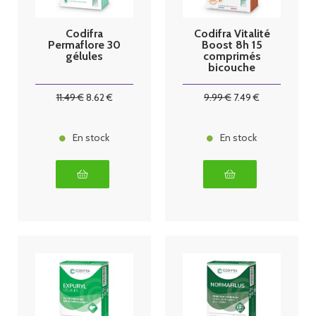
Codifra
Codifra Vitalité
Permaflore 30
Boost 8h 15
gélules
comprimés
bicouche
11
.49
€
8
.62
€
9
.99
€
7
.49
€
En stock
En stock