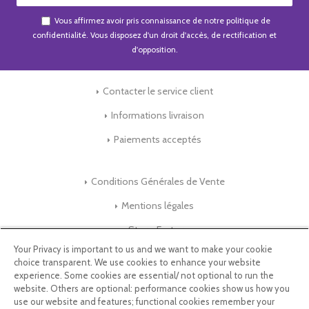
Vous affirmez avoir pris connaissance de notre
politique de
confidentialité
. Vous disposez d'un droit d'accès, de rectification et
d'opposition.
Contacter le service client
Informations livraison
Paiements acceptés
Conditions Générales de Vente
Mentions légales
Store-Factory
Your Privacy is important to us and we want to make your cookie
choice transparent. We use cookies to enhance your website
Qui Sommes nous ?
experience. Some cookies are essential/ not optional to run the
website. Others are optional: performance cookies show us how you
Parrainage
use our website and features; functional cookies remember your