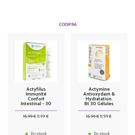
CODIFRA
Actyfilus
Actymine
Immunité
Antioxydant &
Confort
Hydratation.
Intestinal - 30
Bt 30 Gélules
gélules codifra
15
.99
€
11
.99
€
15
.99
€
11
.99
€
En stock
En stock