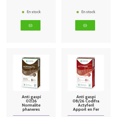
En stock
En stock
Anti gaspi
Anti gaspi
07/26
08/26 Codifra
Normalite
Actyferil
phaneres
Apport en Fer
codifra 60
x60 gélules