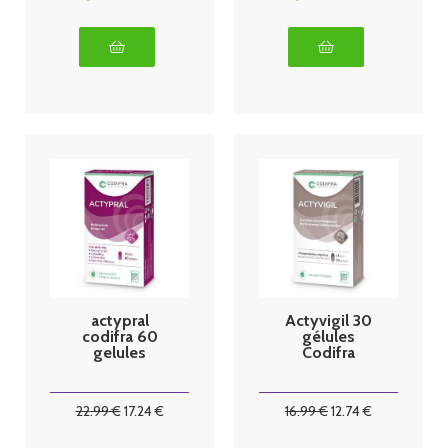
actypral
Actyvigil 30
codifra 60
gélules
gelules
Codifra
22
.99
€
17
.24
€
16
.99
€
12
.74
€