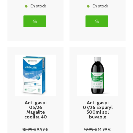
En stock
En stock
Anti gaspi
Anti gaspi
05/26
07/26 Expuryl
Magalite
500ml sol
codifra 40
buvable
gelules
codifra
10
.99
€
9
.99
€
19
.99
€
14
.99
€