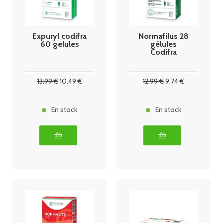
Expuryl codifra
Normafilus 28
60 gelules
gélules
Codifra
13
.99
€
10
.49
€
12
.99
€
9
.74
€
En stock
En stock