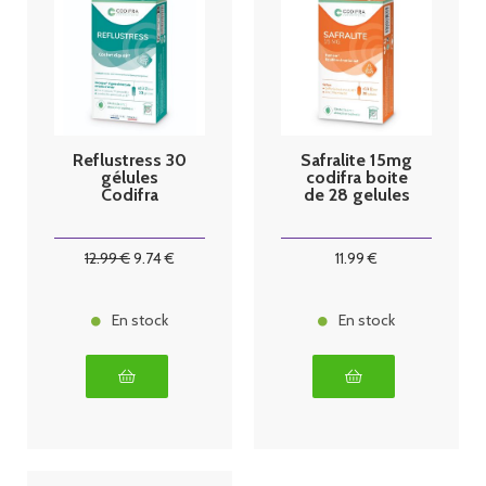
Reflustress 30
Safralite 15mg
gélules
codifra boite
Codifra
de 28 gelules
12
.99
€
9
.74
€
11
.99
€
En stock
En stock