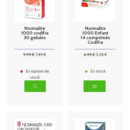
Normalite
Normalite
1000 codifra
1000 Enfant
30 gelules
14 comprimés
Codifra
9
.99
€
7
.49
€
6
.99
€
5
.24
€
En rupture de
En stock
stock