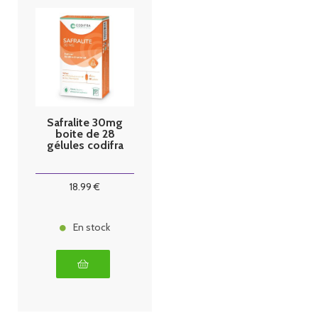
Safralite 30mg
boite de 28
gélules codifra
18
.99
€
En stock