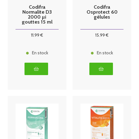
Codifra
Codifra
Normalite D3
Osprotect 60
2000 µi
gélules
gouttes 15 ml
11
.99
€
15
.99
€
En stock
En stock