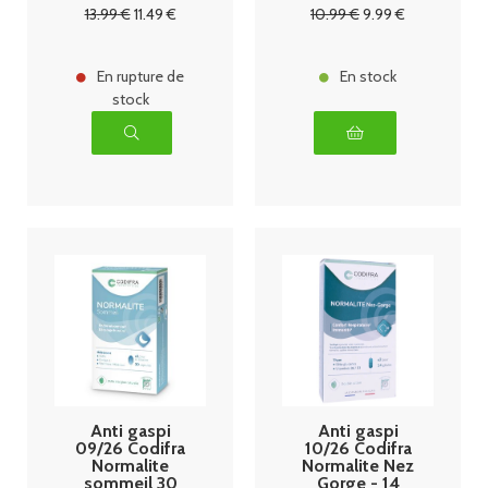
gelules
13
.99
€
11
.49
€
10
.99
€
9
.99
€
En rupture de
En stock
stock
Anti gaspi
Anti gaspi
09/26 Codifra
10/26 Codifra
Normalite
Normalite Nez
sommeil 30
Gorge - 14