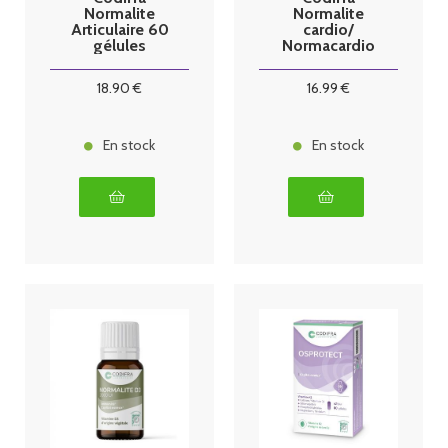
Normalite
Normalite
Articulaire 60
cardio/
gélules
Normacardio
30 capsules
18
.90
€
16
.99
€
En stock
En stock