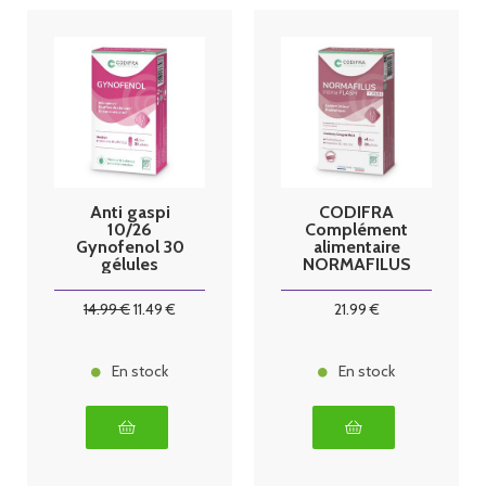
Anti gaspi
CODIFRA
10/26
Complément
Gynofenol 30
alimentaire
gélules
NORMAFILUS
Codifra
INTIMA FLASH
Gél B/28
14
.99
€
11
.49
€
21
.99
€
En stock
En stock