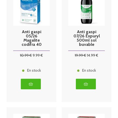
Anti gaspi
Anti gaspi
05/26
07/26 Expuryl
Magalite
500ml sol
codifra 40
buvable
gelules
codifra
10
.99
€
9
.99
€
19
.99
€
14
.99
€
En stock
En stock