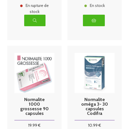
En rupture de
En stock
stock
Normalite
Normalite
1000
oméga 3- 30
grossesse 90
capsules
capsules
Codifra
19
.99
€
10
.99
€