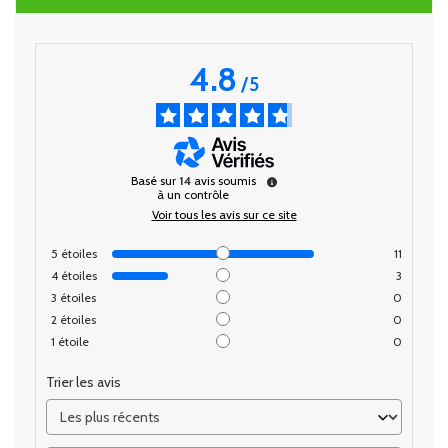
4.8
/
5
Basé sur
14
avis soumis
à un contrôle
Voir tous les avis sur ce site
5
étoiles
11
4
étoiles
3
3
étoiles
0
2
étoiles
0
1
étoile
0
Trier les avis