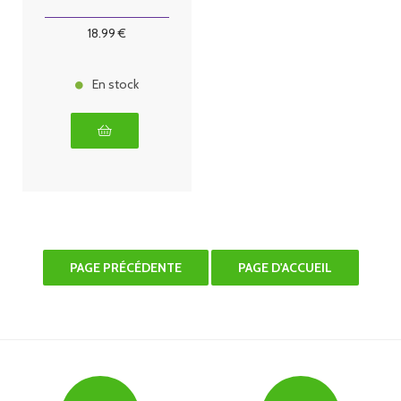
18
.99
€
En stock