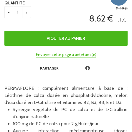
QUANTITÉ
11
.49
€
8
.62
€
T.T.C.
Envoyer cette page à un(e) ami(e)
PARTAGER
PERMAFLORE : complément alimentaire à base de :
Lécithine de colza dosée en phosphatidylcholine, melon
d’eau dosé en L-Citrulline et vitamines B2, B3, B8, E et D3.
Synergie végétale de PC de colza et de L-Citrulline
d’origine naturelle
100 mg de PC de colza pour 2 gélules/jour
Aucune interaction médicamenteuse (doses