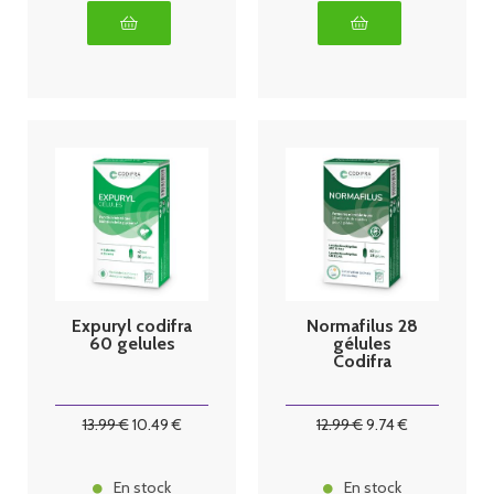
Expuryl codifra
Normafilus 28
60 gelules
gélules
Codifra
13
.99
€
10
.49
€
12
.99
€
9
.74
€
En stock
En stock