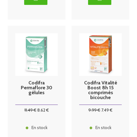
Codifra
Codifra Vitalité
Permaflore 30
Boost 8h 15
gélules
comprimés
bicouche
11
.49
€
8
.62
€
9
.99
€
7
.49
€
En stock
En stock