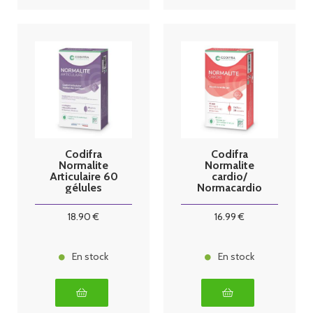
Codifra
Codifra
Normalite
Normalite
Articulaire 60
cardio/
gélules
Normacardio
30 capsules
18
.90
€
16
.99
€
En stock
En stock