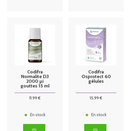
Codifra
Codifra
Normalite D3
Osprotect 60
2000 µi
gélules
gouttes 15 ml
11
.99
€
15
.99
€
En stock
En stock