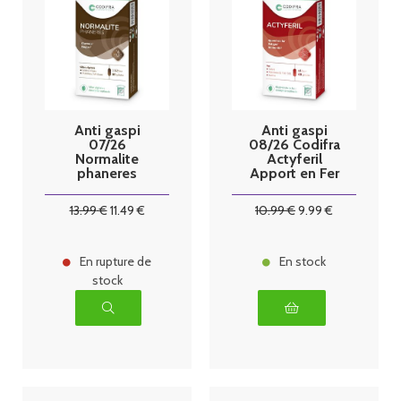
Anti gaspi
Anti gaspi
07/26
08/26 Codifra
Normalite
Actyferil
phaneres
Apport en Fer
codifra 60
x60 gélules
gelules
13
.99
€
11
.49
€
10
.99
€
9
.99
€
En rupture de
En stock
stock