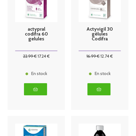
actypral
Actyvigil 30
codifra 60
gélules
gelules
Codifra
22
.99
€
17
.24
€
16
.99
€
12
.74
€
En stock
En stock