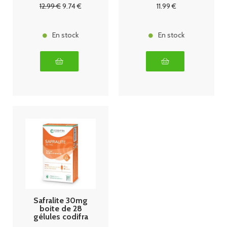
12
.99
€
9
.74
€
11
.99
€
En stock
En stock
Safralite 30mg
boite de 28
gélules codifra