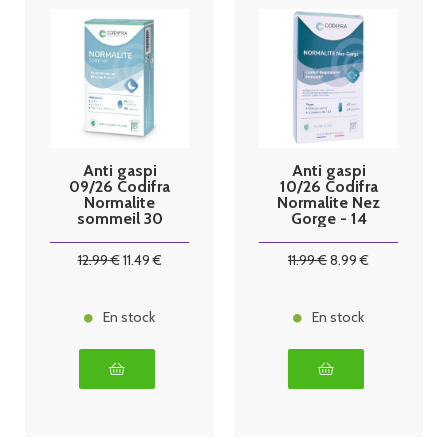
Anti gaspi
Anti gaspi
09/26 Codifra
10/26 Codifra
Normalite
Normalite Nez
sommeil 30
Gorge - 14
capsules
gélules
12
.99
€
11
.49
€
11
.99
€
8
.99
€
En stock
En stock