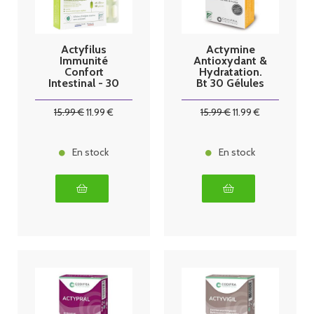
Actyfilus
Actymine
Immunité
Antioxydant &
Confort
Hydratation.
Intestinal - 30
Bt 30 Gélules
gélules codifra
15
.99
€
11
.99
€
15
.99
€
11
.99
€
En stock
En stock