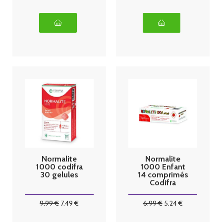
Normalite
Normalite
1000 codifra
1000 Enfant
30 gelules
14 comprimés
Codifra
9
.99
€
7
.49
€
6
.99
€
5
.24
€