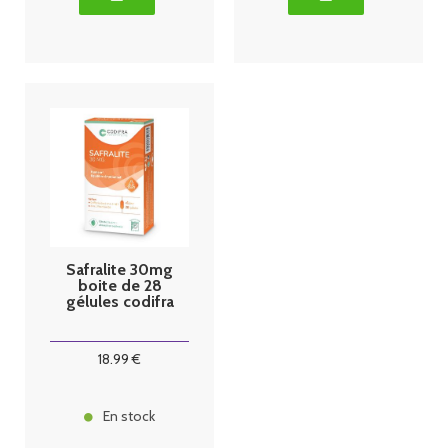
Safralite 30mg
boite de 28
gélules codifra
18
.99
€
En stock