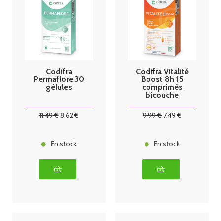
Codifra
Codifra Vitalité
Permaflore 30
Boost 8h 15
gélules
comprimés
bicouche
11
.49
€
8
.62
€
9
.99
€
7
.49
€
En stock
En stock