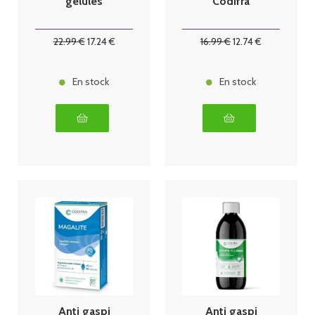
gelules
Codifra
22
.99
€
17
.24
€
16
.99
€
12
.74
€
En stock
En stock
Anti gaspi
Anti gaspi