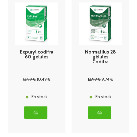
Expuryl codifra
Normafilus 28
60 gelules
gélules
Codifra
13
.99
€
10
.49
€
12
.99
€
9
.74
€
En stock
En stock