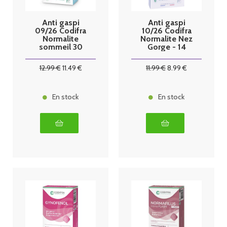
Anti gaspi
Anti gaspi
09/26 Codifra
10/26 Codifra
Normalite
Normalite Nez
sommeil 30
Gorge - 14
capsules
gélules
12
.99
€
11
.49
€
11
.99
€
8
.99
€
En stock
En stock