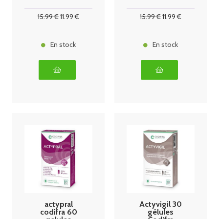
gélules codifra
15
.99
€
11
.99
€
15
.99
€
11
.99
€
En stock
En stock
actypral
Actyvigil 30
codifra 60
gélules