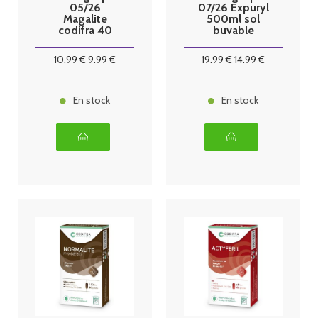
05/26
07/26 Expuryl
Magalite
500ml sol
codifra 40
buvable
gelules
codifra
10
.99
€
9
.99
€
19
.99
€
14
.99
€
En stock
En stock