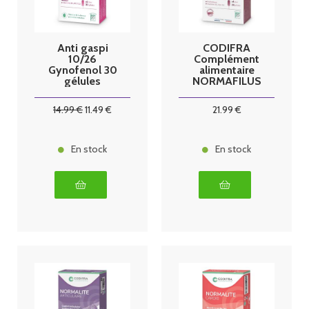
Anti gaspi
CODIFRA
10/26
Complément
Gynofenol 30
alimentaire
gélules
NORMAFILUS
Codifra
INTIMA FLASH
Gél B/28
14
.99
€
11
.49
€
21
.99
€
En stock
En stock