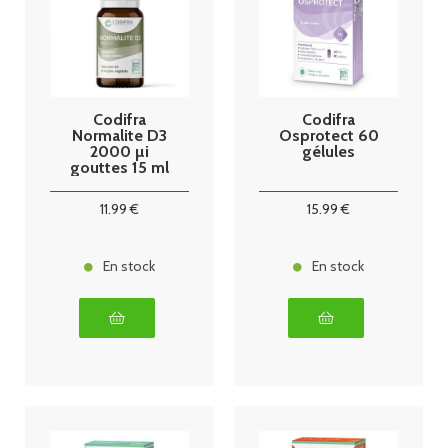
Codifra
Codifra
Normalite D3
Osprotect 60
2000 µi
gélules
gouttes 15 ml
11
.99
€
15
.99
€
En stock
En stock