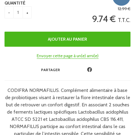
QUANTITÉ
12
.99
€
9
.74
€
T.T.C.
Envoyer cette page à un(e) ami(e)
PARTAGER
CODIFRA NORMAFILUS. Complément alimentaire à base
de probiotiques visant à restaurer la flore intestinale dans le
but de retrouver un confort digestif. En associant 2 souches
de ferments lactiques spécifiques Lactobacillus acidophilus
ATCC SD 5221 et Lactobacillus acidophilus CBS 116.411,
NORMAFILUS participe au confort intestinal dans le cas
particulier de l’intestin sensible. Cette sensibilité se