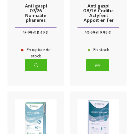
Anti gaspi
Anti gaspi
07/26
08/26 Codifra
Normalite
Actyferil
phaneres
Apport en Fer
codifra 60
x60 gélules
gelules
13
.99
€
11
.49
€
10
.99
€
9
.99
€
En rupture de
En stock
stock