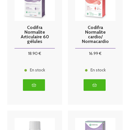
Codifra
Codifra
Normalite
Normalite
Articulaire 60
cardio/
gélules
Normacardio
30 capsules
18
.90
€
16
.99
€
En stock
En stock