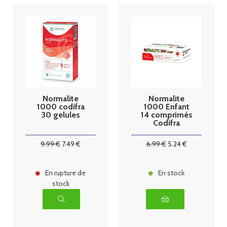
Normalite
Normalite
1000 codifra
1000 Enfant
30 gelules
14 comprimés
Codifra
9
.99
€
7
.49
€
6
.99
€
5
.24
€
En rupture de
En stock
stock