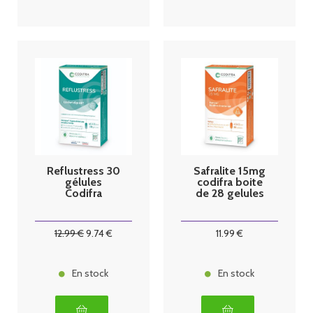
Reflustress 30
Safralite 15mg
gélules
codifra boite
Codifra
de 28 gelules
12
.99
€
9
.74
€
11
.99
€
En stock
En stock