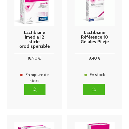
Lactibiane
Lactibiane
Imedia 12
Référence 10
sticks
Gélules Pileje
orodispersible
s Pileje
18
.90
€
8
.40
€
En rupture de
En stock
stock