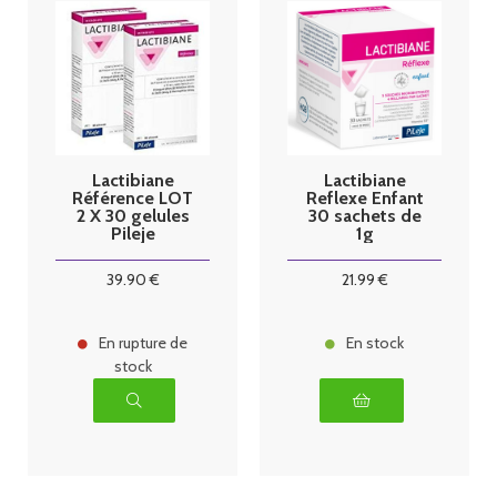
Lactibiane
Lactibiane
Référence LOT
Reflexe Enfant
2 X 30 gelules
30 sachets de
Pileje
1g
39
.90
€
21
.99
€
En rupture de
En stock
stock