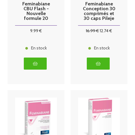
Feminabiane
Feminabiane
CBU Flash -
Conception 30
Nouvelle
comprimés et
formule 20
30 caps Pileje
comprimés
Pileje
9
.99
€
16
.99
€
12
.74
€
En stock
En stock