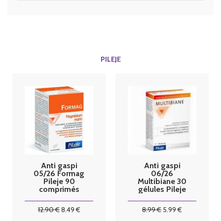
PILEJE
Anti gaspi
Anti gaspi
05/26 Formag
06/26
Pileje 90
Multibiane 30
comprimés
gélules Pileje
Pileje
12
.90
€
8
.49
€
8
.99
€
5
.99
€