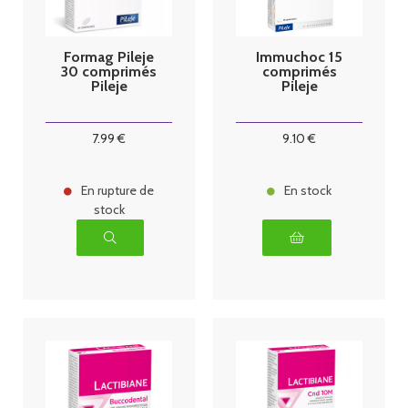
Formag Pileje
Immuchoc 15
30 comprimés
comprimés
Pileje
Pileje
7
.99
€
9
.10
€
En rupture de
En stock
stock