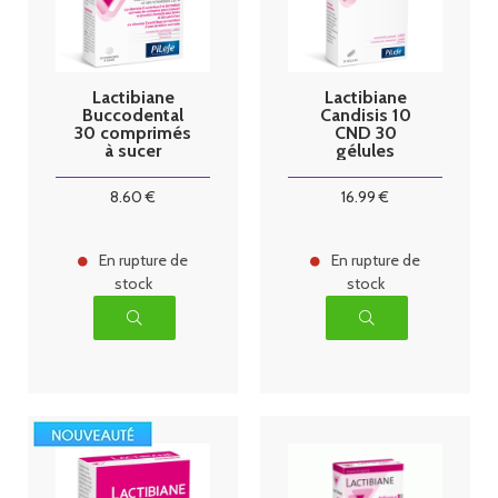
Lactibiane
Lactibiane
Buccodental
Candisis 10
30 comprimés
CND 30
à sucer
gélules
8
.60
€
16
.99
€
En rupture de
En rupture de
stock
stock