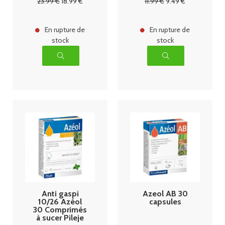
23
.99
€
18
.99
€
11
.99
€
9
.49
€
En rupture de
En rupture de
stock
stock
Anti gaspi
Azeol AB 30
10/26 Azéol
capsules
30 Comprimés
à sucer Pileje