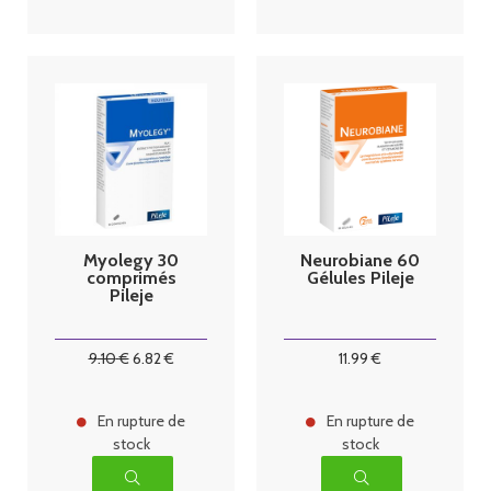
Myolegy 30
Neurobiane 60
comprimés
Gélules Pileje
Pileje
9
.10
€
6
.82
€
11
.99
€
En rupture de
En rupture de
stock
stock