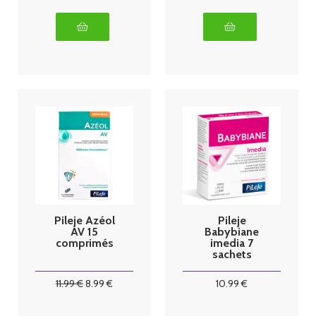
Pileje Azéol
Pileje
AV 15
Babybiane
comprimés
imedia 7
sachets
11
.99
€
8
.99
€
10
.99
€