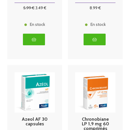
5
.99
€
3
.49
€
8
.99
€
En stock
En stock
Azeol AF 30
Chronobiane
capsules
LP 1,9 mg 60
comprimés