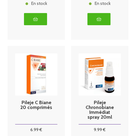
En stock
En stock
Pileje C Biane
Pileje
20 comprimés
Chronobiane
Immédiat
spray 20ml
6
.99
€
9
.99
€