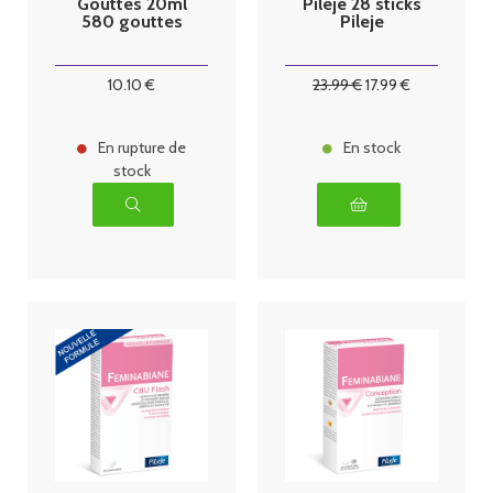
Gouttes 20ml
Pileje 28 sticks
580 gouttes
Pileje
10
.10
€
23
.99
€
17
.99
€
En rupture de
En stock
stock