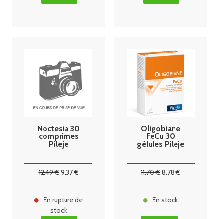
Noctesia 30
Oligobiane
comprimes
FeCu 30
Pileje
gélules Pileje
12
.49
€
9
.37
€
11
.70
€
8
.78
€
En rupture de
En stock
stock