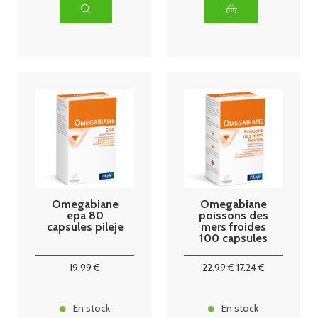
Omegabiane
Omegabiane
epa 80
poissons des
capsules pileje
mers froides
100 capsules
Pileje
19
.99
€
22
.99
€
17
.24
€
En stock
En stock