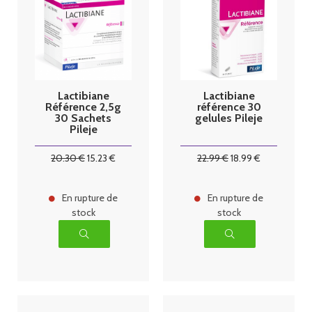
Lactibiane
Lactibiane
Référence 2,5g
référence 30
30 Sachets
gelules Pileje
Pileje
20
.30
€
15
.23
€
22
.99
€
18
.99
€
En rupture de
En rupture de
stock
stock