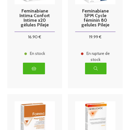
Feminabiane
Feminabiane
Intima Confort
SPM Cycle
Intime x20
féminin 80
gélules Pileje
gelules Pileje
16
.90
€
19
.99
€
En stock
En rupture de
stock