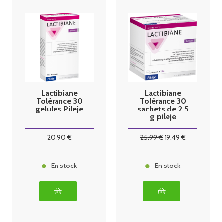
Lactibiane
Lactibiane
Tolérance 30
Tolérance 30
gelules Pileje
sachets de 2.5
g pileje
20
.90
€
25
.99
€
19
.49
€
En stock
En stock