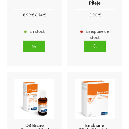
Pileje
8
.99
€
6
.74
€
13
.90
€
En stock
En rupture de
stock
D3 Biane
Enabiane