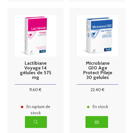
Lactibiane
Microbiane
Voyage 14
Q10 Age
gélules de 575
Protect Pileje
mg
30 gelules
11
.60
€
22
.40
€
En rupture de
En stock
stock