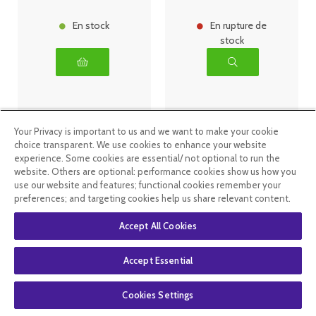
En stock
En rupture de
stock
Your Privacy is important to us and we want to make your cookie
choice transparent. We use cookies to enhance your website
experience. Some cookies are essential/ not optional to run the
website. Others are optional: performance cookies show us how you
use our website and features; functional cookies remember your
preferences; and targeting cookies help us share relevant content.
Accept All Cookies
Pileje
Pileje
Accept Essential
Chronobiane
Chronobiane
LP 60
Protect LD 1,9
comprimés à
mg 45
Cookies Settings
libération
comprimés
prolongée