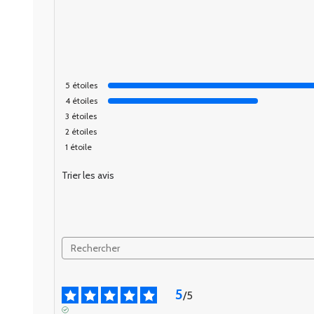
5
étoiles
4
étoiles
3
étoiles
2
étoiles
1
étoile
Trier les avis
5
/
5