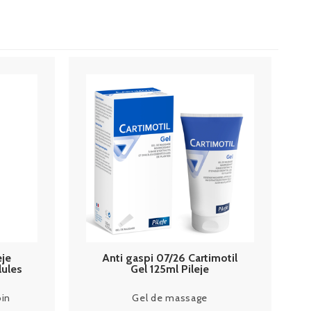
eje
Anti gaspi 07/26 Cartimotil
lules
Gel 125ml Pileje
oin
Gel de massage