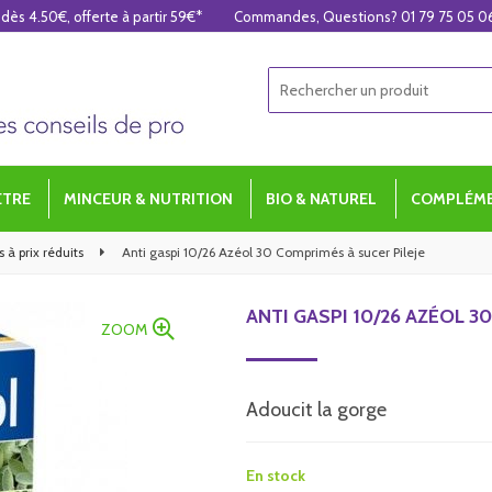
 dès 4.50€, offerte à partir 59€*
Commandes, Questions? 01 79 75 05 0
ÊTRE
MINCEUR & NUTRITION
BIO & NATUREL
COMPLÉME
 à prix réduits
Anti gaspi 10/26 Azéol 30 Comprimés à sucer Pileje
ANTI GASPI 10/26 AZÉOL 3
ZOOM
Adoucit la gorge
En stock