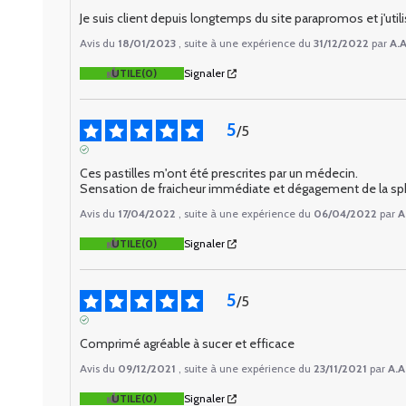
AVIS VÉRIFIÉ
Je suis client depuis longtemps du site parapromos et j'util
Avis du
18/01/2023
, suite à une expérience du
31/12/2022
par
A.A
UTILE
(0)
Signaler
5
/
5
AVIS VÉRIFIÉ
Ces pastilles m'ont été prescrites par un médecin. 

Sensation de fraicheur immédiate et dégagement de la sph
Avis du
17/04/2022
, suite à une expérience du
06/04/2022
par
A
UTILE
(0)
Signaler
5
/
5
AVIS VÉRIFIÉ
Comprimé agréable à sucer et efficace
Avis du
09/12/2021
, suite à une expérience du
23/11/2021
par
A.A
UTILE
(0)
Signaler