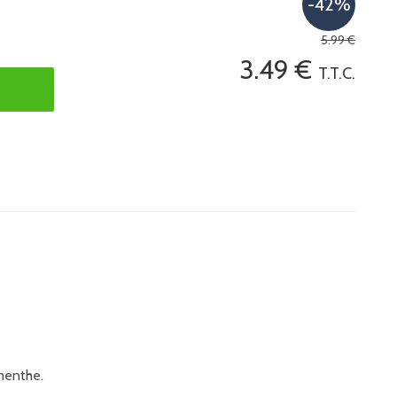
5
.99
€
3
.49
€
T.T.C.
menthe.