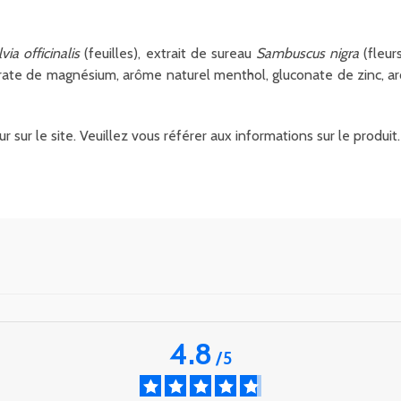
via officinalis
(feuilles), extrait de sureau
Sambuscus nigra
(fleur
rate de magnésium, arôme naturel menthol, gluconate de zinc, a
r sur le site. Veuillez vous référer aux informations sur le produ
4.8
/
5