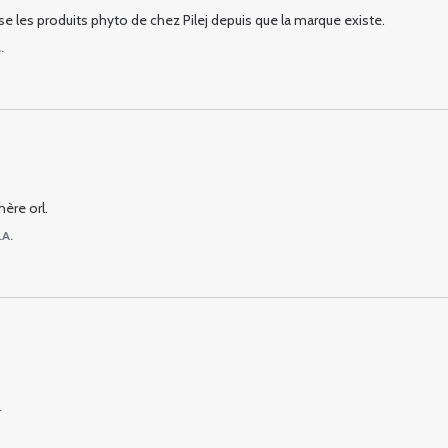
ise les produits phyto de chez Pilej depuis que la marque existe.
.
ère orl.
.A.
.