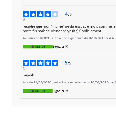
4
/
5
AVIS VÉRIFIÉ
j'espère que mon "rhume" ne durera pas 6 mois comme les a
notre fils malade. (rhinopharyngite).Cordialement
Avis du
26/11/2021
, suite à une expérience du
11/11/2021
par
A.A.
UTILE
(0)
Signaler
5
/
5
AVIS VÉRIFIÉ
Superb
Avis du
24/03/2020
, suite à une expérience du
10/03/2020
par
UTILE
(0)
Signaler