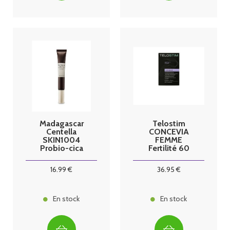
Madagascar
Telostim
Centella
CONCEVIA
SKIN1004
FEMME
Probio-cica
Fertilité 60
Soin contour
gélules
des yeux 20ml
16
.99
€
36
.95
€
En stock
En stock