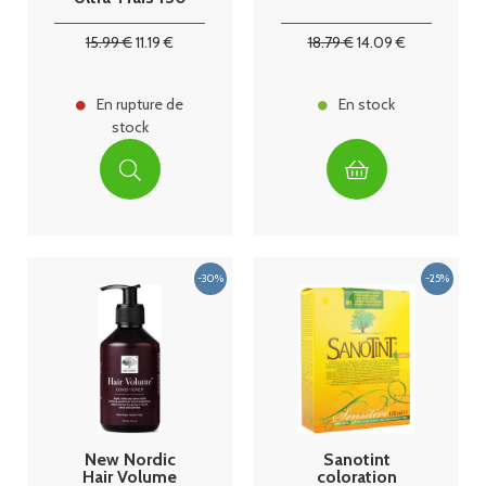
ml
15
.99
€
11
.19
€
18
.79
€
14
.09
€
En rupture de
En stock
stock
New Nordic
Sanotint
Hair Volume
coloration