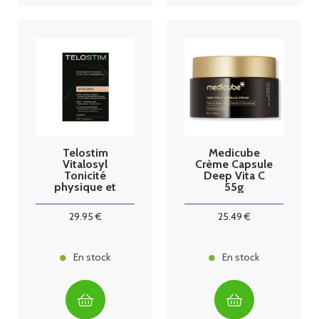
Telostim
Medicube
Vitalosyl
Crème Capsule
Tonicité
Deep Vita C
physique et
55g
vitalité
cérébrale 30
29
.95
€
25
.49
€
gélules
En stock
En stock