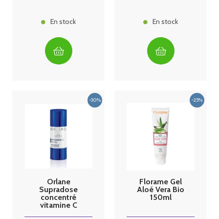
En stock
En stock
Orlane
Florame Gel
Supradose
Aloé Vera Bio
concentré
150ml
vitamine C
76,5mg - 15ml