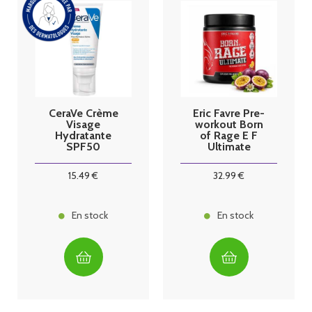
CeraVe Crème
Eric Favre Pre-
Visage
workout Born
Hydratante
of Rage E F
SPF50
Ultimate
Passion
15
.49
€
32
.99
€
En stock
En stock