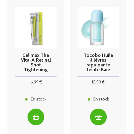
Celimax The
Tocobo Huile
Vita-A Retinal
à lèvres
Shot
repulpante
Tightening
teinte Baie
Booster Sérum
Givrée
15ml
16
.99
€
15
.99
€
En stock
En stock