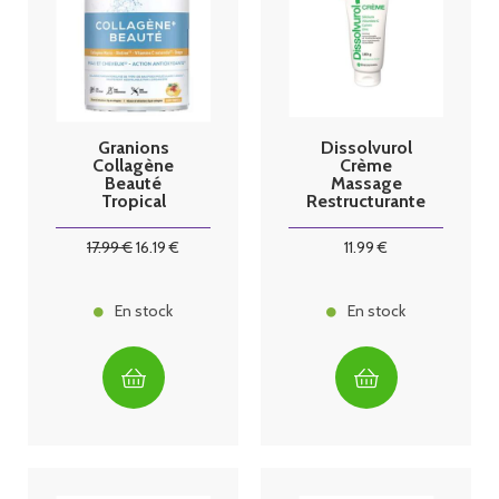
Granions
Dissolvurol
Collagène
Crème
Beauté
Massage
Tropical
Restructurante
Tube 100G
17
.99
€
16
.19
€
11
.99
€
En stock
En stock