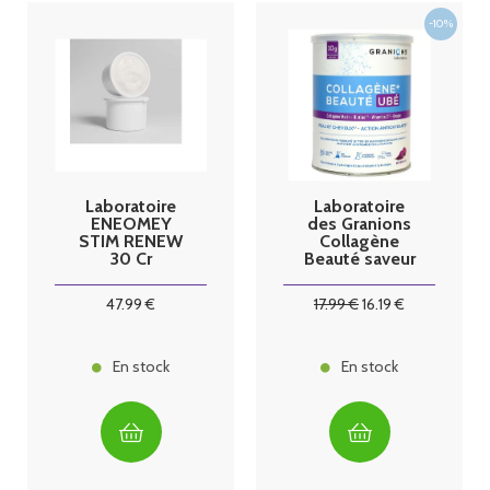
Laboratoire
Laboratoire
ENEOMEY
des Granions
STIM RENEW
Collagène
30 Cr
Beauté saveur
Recharge
Ubé
50ml
47
.99
€
17
.99
€
16
.19
€
En stock
En stock