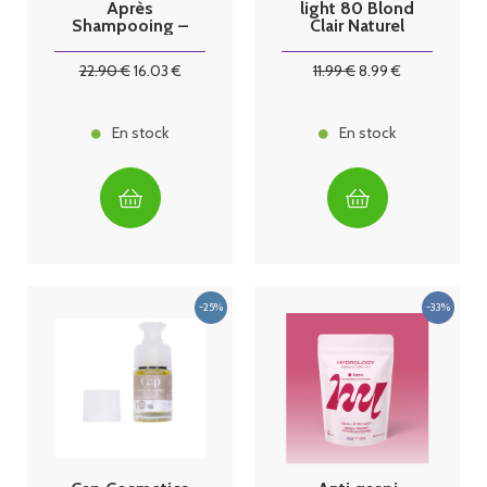
Après
light 80 Blond
Shampooing –
Clair Naturel
250 ml
125ml
22
.90
€
16
.03
€
11
.99
€
8
.99
€
En stock
En stock