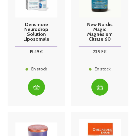
Densmore
New Nordic
Neurodrop
Magic
Solution
Magnésium
Liposomale
Citrate 60
Ophtalmique
gummies
Stérile 10ml
19
.49
€
23
.99
€
En stock
En stock