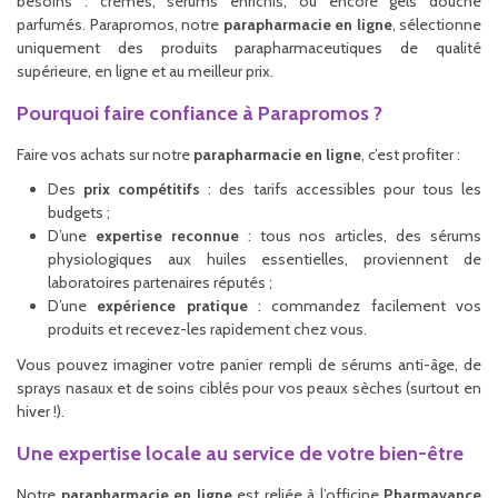
besoins : crèmes, sérums enrichis, ou encore gels douche
parfumés. Parapromos, notre
parapharmacie en ligne
, sélectionne
uniquement des produits parapharmaceutiques de qualité
supérieure, en ligne et au meilleur prix.
Pourquoi faire confiance à Parapromos ?
Faire vos achats sur notre
parapharmacie en ligne
, c’est profiter :
Des
prix compétitifs
: des tarifs accessibles pour tous les
budgets ;
D’une
expertise reconnue
: tous nos articles, des sérums
physiologiques aux huiles essentielles, proviennent de
laboratoires partenaires réputés ;
D’une
expérience pratique
: commandez facilement vos
produits et recevez-les rapidement chez vous.
Vous pouvez imaginer votre panier rempli de sérums anti-âge, de
sprays nasaux et de soins ciblés pour vos peaux sèches (surtout en
hiver !).
Une expertise locale au service de votre bien-être
Notre
parapharmacie en ligne
est reliée à l’officine
Pharmavance