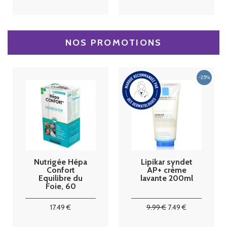
NOS PROMOTIONS
Nutrigée Hépa
Lipikar syndet
Confort
AP+ crème
Equilibre du
lavante 200ml
Foie, 60
comprimés
17
.49
€
9
.99
€
7
.49
€