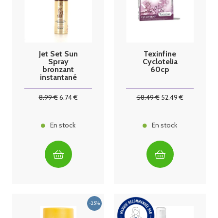
Jet Set Sun
Texinfine
Spray
Cyclotelia
bronzant
60cp
instantané
50ml
8
.99
€
6
.74
€
58
.49
€
52
.49
€
En stock
En stock