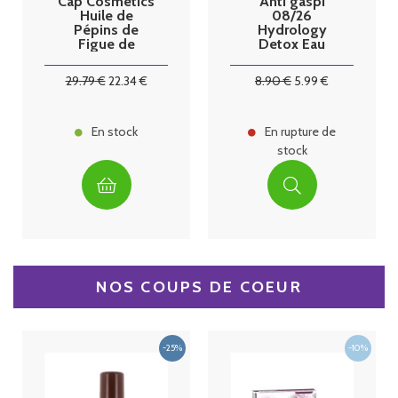
Cap Cosmetics
Anti gaspi
Huile de
08/26
Pépins de
Hydrology
Figue de
Detox Eau
Barbarie Bio 15
fonctionnelle
ml
relaxante sans
29
.79
€
22
.34
€
8
.90
€
5
.99
€
sucre
En stock
En rupture de
stock
NOS COUPS DE COEUR