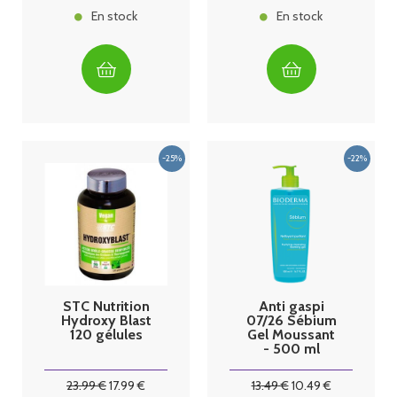
En stock
En stock
STC Nutrition
Anti gaspi
Hydroxy Blast
07/26 Sébium
120 gélules
Gel Moussant
- 500 ml
Bioderma
23
.99
€
17
.99
€
13
.49
€
10
.49
€