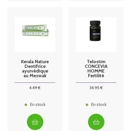
Kerala Nature
Telostim
Dentifrice
CONCEVIA
ayurvédique
HOMME
au Meswak
Fertilité
menthe
gélules blister
4
.49
€
34
.95
€
En stock
En stock