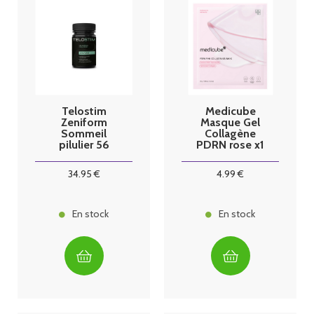
Telostim
Medicube
Zeniform
Masque Gel
Sommeil
Collagène
pilulier 56
PDRN rose x1
gélules
34
.95
€
4
.99
€
En stock
En stock