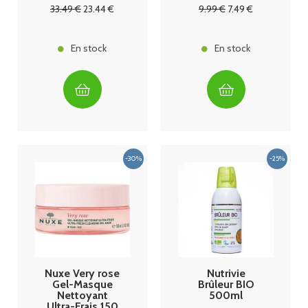
33
.49
€
23
.44
€
9
.99
€
7
.49
€
En stock
En stock
Nuxe Very rose
Nutrivie
Gel-Masque
Brûleur BIO
Nettoyant
500ml
Ultra-Frais 150