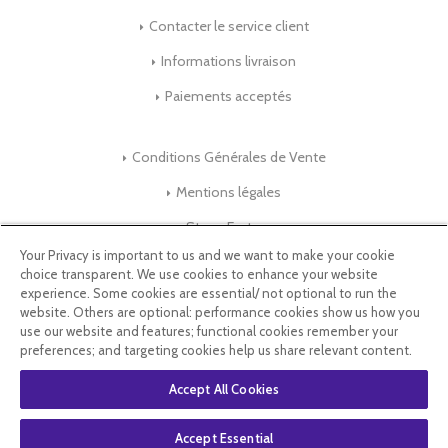
Contacter le service client
Informations livraison
Paiements acceptés
Conditions Générales de Vente
Mentions légales
Store-Factory
Your Privacy is important to us and we want to make your cookie
choice transparent. We use cookies to enhance your website
Qui Sommes nous ?
experience. Some cookies are essential/ not optional to run the
website. Others are optional: performance cookies show us how you
Parrainage
use our website and features; functional cookies remember your
preferences; and targeting cookies help us share relevant content.
Blog & Conseils
Accept All Cookies
Select Language
▼
Accept Essential