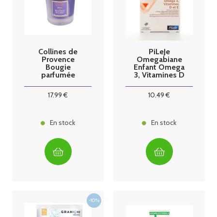
Collines de
PiLeJe
Provence
Omegabiane
Bougie
Enfant Omega
parfumée
3, Vitamines D
Musc & Fruit
et E 27
Noir
pastilles
17
.99
€
10
.49
€
En stock
En stock