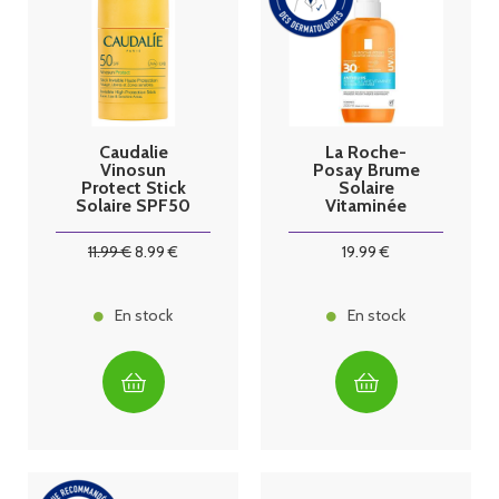
Caudalie
La Roche-
Vinosun
Posay Brume
Protect Stick
Solaire
Solaire SPF50
Vitaminée
15g
Anthelios
UVAir SPF30+
11
.99
€
8
.99
€
19
.99
€
200ml
En stock
En stock