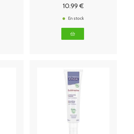
10
.99
€
En stock