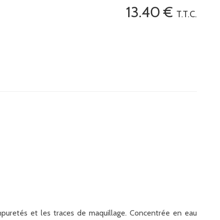
13
.40
€
T.T.C.
 impuretés et les traces de maquillage. Concentrée en eau