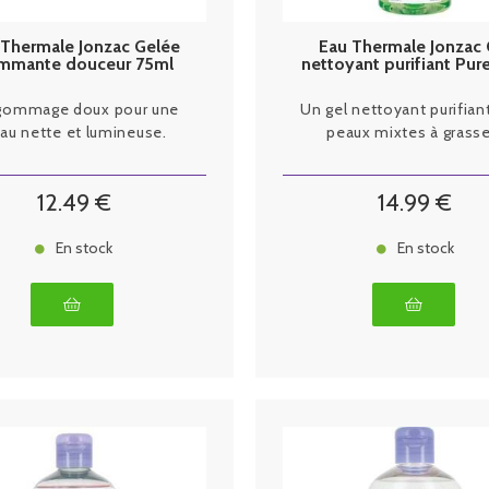
 Thermale Jonzac Gelée
Eau Thermale Jonzac 
mmante douceur 75ml
nettoyant purifiant Pur
ml
gommage doux pour une
Un gel nettoyant purifian
au nette et lumineuse.
peaux mixtes à grasse
12
.49
€
14
.99
€
En stock
En stock