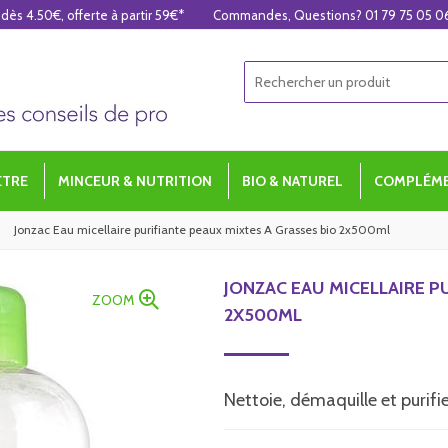
 dès 4.50€, offerte à partir 59€*
Commandes, Questions? 01 79 75 05 0
ÊTRE
MINCEUR & NUTRITION
BIO & NATUREL
COMPLÉME
Jonzac Eau micellaire purifiante peaux mixtes A Grasses bio 2x500ml
JONZAC EAU MICELLAIRE P
ZOOM
2X500ML
Nettoie, démaquille et purifi