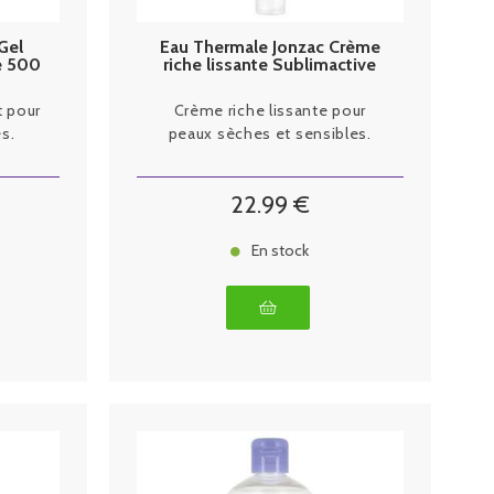
Gel
Eau Thermale Jonzac Crème
e 500
riche lissante Sublimactive
40ml
t pour
Crème riche lissante pour
s.
peaux sèches et sensibles.
22
.99
€
En stock