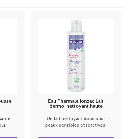
ousse
Eau Thermale Jonzac Lait
dermo-nettoyant haute
tolérance 200ml
sante
Un lait nettoyant doux pour
pur.
peaux sensibles et réactives.