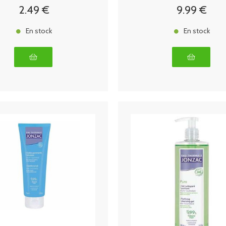
2
.49
€
9
.99
€
En stock
En stock