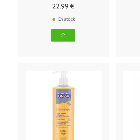
22
.99
€
En stock