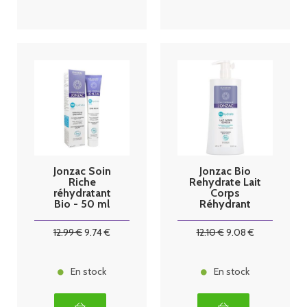
Jonzac Soin
Jonzac Bio
Riche
Rehydrate Lait
réhydratant
Corps
Bio - 50 ml
Réhydrant
400 ml
12
.99
€
9
.74
€
12
.10
€
9
.08
€
En stock
En stock