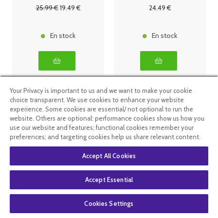
25
.99
€
19
.49
€
24
.49
€
En stock
En stock
Your Privacy is important to us and we want to make your cookie
choice transparent. We use cookies to enhance your website
experience. Some cookies are essential/ not optional to run the
website. Others are optional: performance cookies show us how you
use our website and features; functional cookies remember your
preferences; and targeting cookies help us share relevant content.
Accept All Cookies
Accept Essential
Jonzac Duo
Jonzac
Bio Eau
Reactive
Cookies Settings
micellaire
Baume bio
apaisante
apaisant