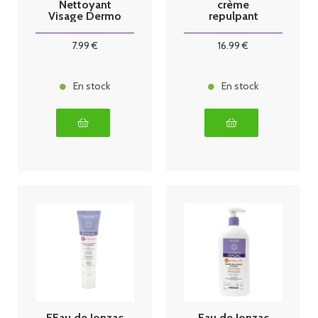
Nettoyant
crème
Visage Dermo
repulpant
Fraîcheur
Réhydrate
200ml
50ml
7
.99
€
16
.99
€
En stock
En stock
EEau de Jonzac
Eau de Jonzac