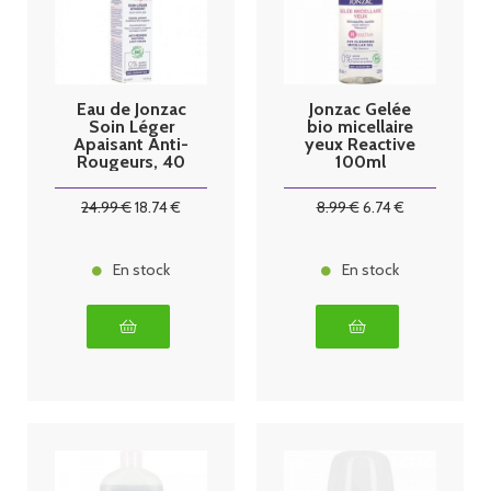
Eau de Jonzac
Jonzac Gelée
Soin Léger
bio micellaire
Apaisant Anti-
yeux Reactive
Rougeurs, 40
100ml
ml
24
.99
€
18
.74
€
8
.99
€
6
.74
€
En stock
En stock