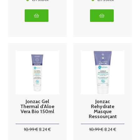
Jonzac Gel
Jonzac
Thermal d'Aloe
Rehydrate
Vera Bio 150ml
Masque
Ressourçant
Bio tube 50ml
10
.99
€
8
.24
€
10
.99
€
8
.24
€