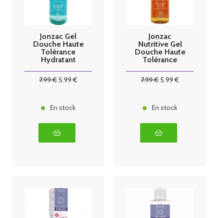
Jonzac Gel
Jonzac
Douche Haute
Nutritive Gel
Tolérance
Douche Haute
Hydratant
Tolérance
500ml
Surgras Bio
500 ml
7
.99
€
5
.99
€
7
.99
€
5
.99
€
En stock
En stock