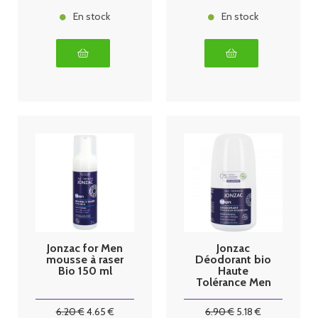
En stock
En stock
Jonzac for Men
Jonzac
mousse à raser
Déodorant bio
Bio 150 ml
Haute
Tolérance Men
50ml
6
.20
€
4
.65
€
6
.90
€
5
.18
€