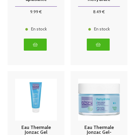
Réactive
500ml
Control 500ml
9
.99
€
8
.49
€
En stock
En stock
Eau Thermale
Eau Thermale
Jonzac Gel
Jonzac Gel-