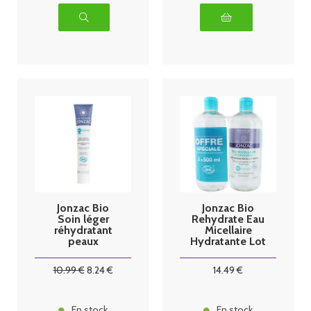
Jonzac Bio
Jonzac Bio
Soin léger
Rehydrate Eau
réhydratant
Micellaire
peaux
Hydratante Lot
normales A
de 2 x 500 ml
mixtes 50ml
10
.99
€
8
.24
€
14
.49
€
En stock
En stock