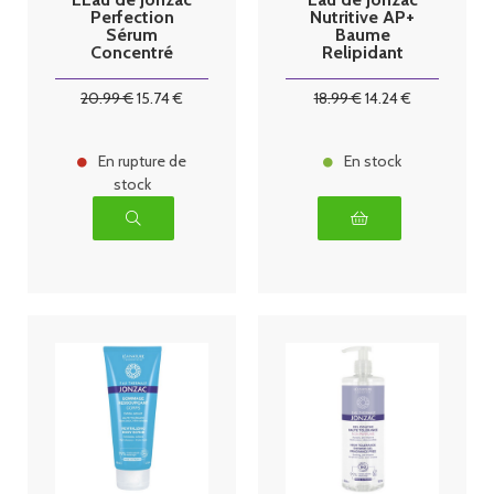
Perfection
Nutritive AP+
Sérum
Baume
Concentré
Relipidant
Peau Parfaite
Intensif Bio
Bio 30 ml
400 ml
20
.99
€
15
.74
€
18
.99
€
14
.24
€
En rupture de
En stock
stock