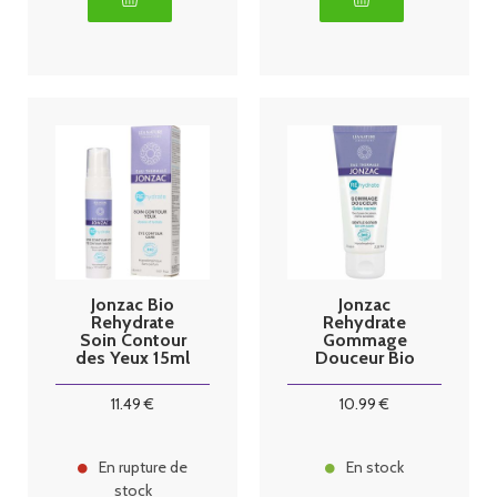
Jonzac Bio
Jonzac
Rehydrate
Rehydrate
Soin Contour
Gommage
des Yeux 15ml
Douceur Bio
75 ml
11
.49
€
10
.99
€
En rupture de
En stock
stock