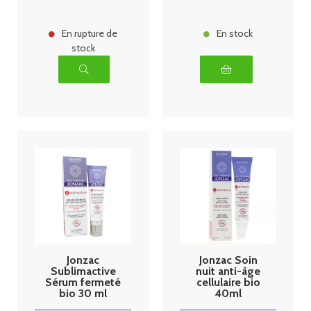
En rupture de
En stock
stock
Jonzac
Jonzac Soin
Sublimactive
nuit anti-âge
Sérum fermeté
cellulaire bio
bio 30 ml
40ml