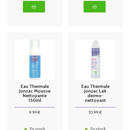
Eau Thermale
Eau Thermale
Jonzac Mousse
Jonzac Lait
Nettoyante
dermo-
150ml
nettoyant
haute
tolérance
9
.99
€
10
.99
€
200ml
En stock
En stock