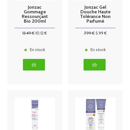
Jonzac
Jonzac Gel
Gommage
Douche Haute
Ressourçant
Tolérance Non
Bio 200ml
Parfumé
Corps
500ml
13
.49
€
10
.12
€
7
.99
€
5
.99
€
En stock
En stock