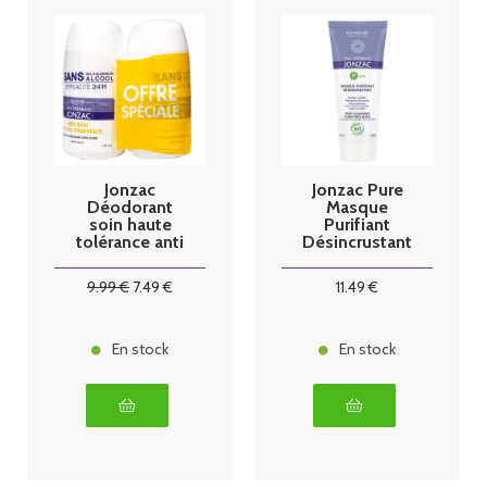
Jonzac
Jonzac Pure
Déodorant
Masque
soin haute
Purifiant
tolérance anti
Désincrustant
traces 24h Roll
Bio 50 ml
on bio lot 2 x
9
.99
€
7
.49
€
11
.49
€
50ml
En stock
En stock