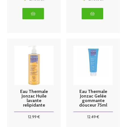
Eau Thermale
Eau Thermale
Jonzac Huile
Jonzac Gelée
lavante
gommante
relipidante
douceur 75ml
500 ml
12
.99
€
12
.49
€