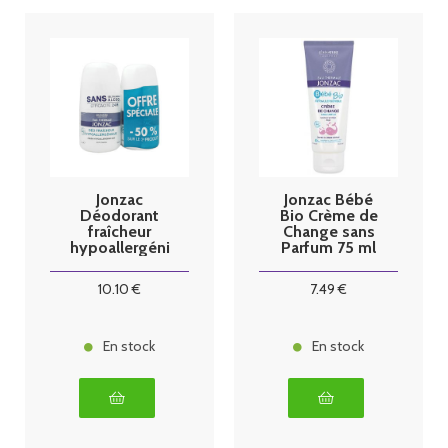
Jonzac
Jonzac Bébé
Déodorant
Bio Crème de
fraîcheur
Change sans
hypoallergéni
Parfum 75 ml
que 24h Roll
on bio lot 2 x
10
.10
€
7
.49
€
50ml
En stock
En stock