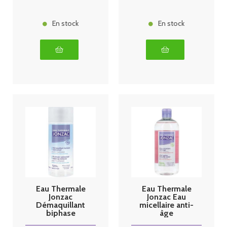
En stock
En stock
Eau Thermale
Eau Thermale
Jonzac
Jonzac Eau
Démaquillant
micellaire anti-
biphase
âge
waterproof
Sublimactive