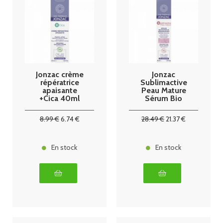
Jonzac crème
Jonzac
répératrice
Sublimactive
apaisante
Peau Mature
+Cica 40ml
Sérum Bio
40ml
8
.99
€
6
.74
€
28
.49
€
21
.37
€
En stock
En stock