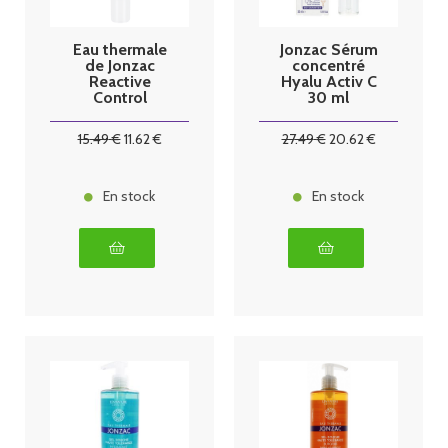
Eau thermale
Jonzac Sérum
de Jonzac
concentré
Reactive
Hyalu Activ C
Control
30 ml
Contour Yeux
& Paupières
15
.49
€
11
.62
€
27
.49
€
20
.62
€
Apaisant 15 ml
En stock
En stock