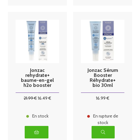
Jonzac
Jonzac Sérum
rehydrate+
Booster
baume-en-gel
Réhydrate+
h2o booster
bio 30ml
nuit bio 40ml
21
.99
€
16
.49
€
16
.99
€
En stock
En rupture de
stock