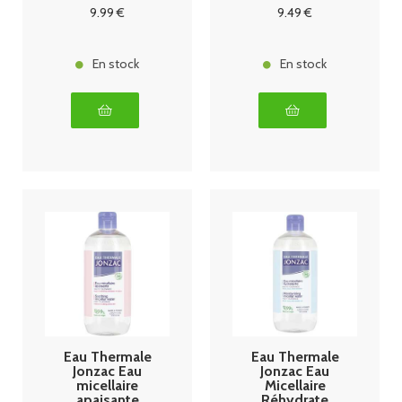
150ml
500 ml
9
.99
€
9
.49
€
En stock
En stock
Eau Thermale
Eau Thermale
Jonzac Eau
Jonzac Eau
micellaire
Micellaire
apaisante
Réhydrate