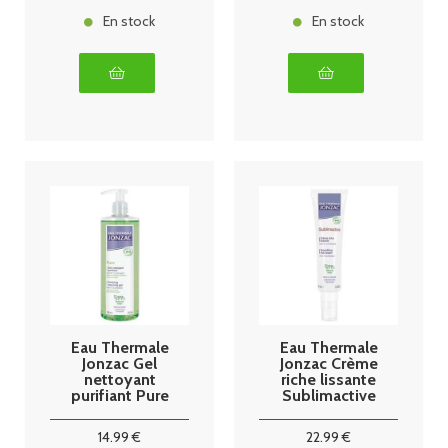
En stock
En stock
Eau Thermale
Eau Thermale
Jonzac Gel
Jonzac Crème
nettoyant
riche lissante
purifiant Pure
Sublimactive
500 ml
40ml
14
.99
€
22
.99
€