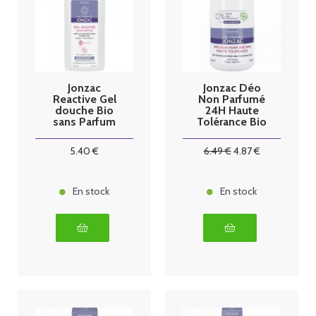
Jonzac
Jonzac Déo
Reactive Gel
Non Parfumé
douche Bio
24H Haute
sans Parfum
Tolérance Bio
500 ml
50 ml
5
.40
€
6
.49
€
4
.87
€
En stock
En stock