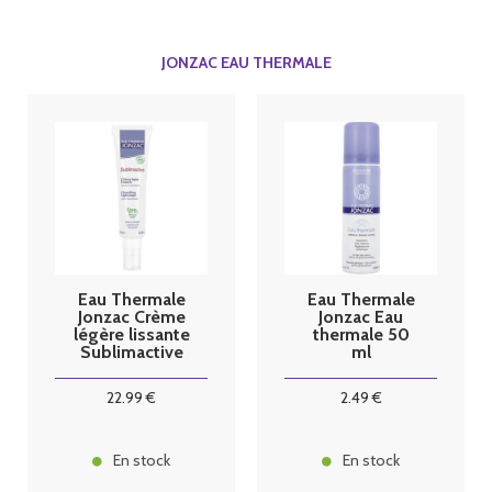
JONZAC EAU THERMALE
Eau Thermale
Eau Thermale
Jonzac Crème
Jonzac Eau
légère lissante
thermale 50
Sublimactive
ml
40ml
22
.99
€
2
.49
€
En stock
En stock