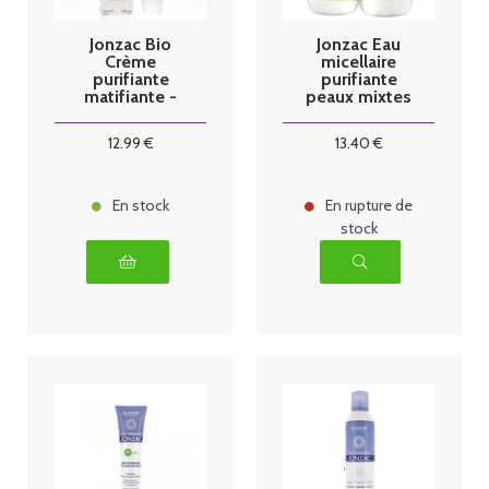
Jonzac Bio
Jonzac Eau
Crème
micellaire
purifiante
purifiante
matifiante -
peaux mixtes
50ml
A Grasses bio
2x500ml
12
.99
€
13
.40
€
En stock
En rupture de
stock