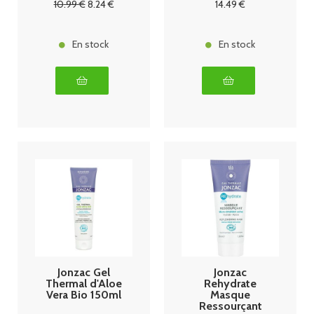
10
.99
€
8
.24
€
14
.49
€
En stock
En stock
Jonzac Gel
Jonzac
Thermal d'Aloe
Rehydrate
Vera Bio 150ml
Masque
Ressourçant