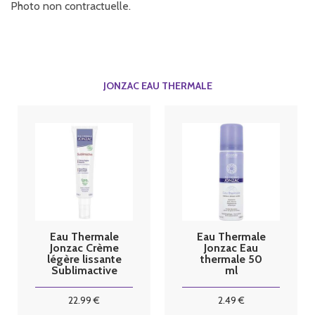
Photo non contractuelle.
JONZAC EAU THERMALE
Eau Thermale
Eau Thermale
Jonzac Crème
Jonzac Eau
légère lissante
thermale 50
Sublimactive
ml
40ml
22
.99
€
2
.49
€