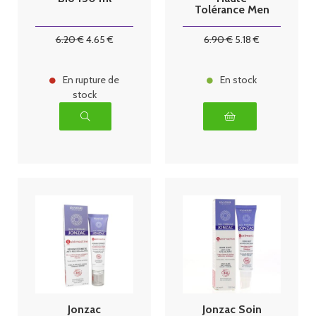
Tolérance Men
50ml
6
.20
€
4
.65
€
6
.90
€
5
.18
€
En rupture de
En stock
stock
Jonzac
Jonzac Soin