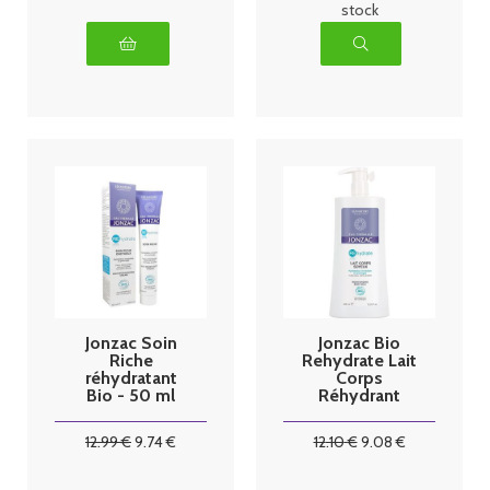
stock
Jonzac Soin
Jonzac Bio
Riche
Rehydrate Lait
réhydratant
Corps
Bio - 50 ml
Réhydrant
400 ml
12
.99
€
9
.74
€
12
.10
€
9
.08
€