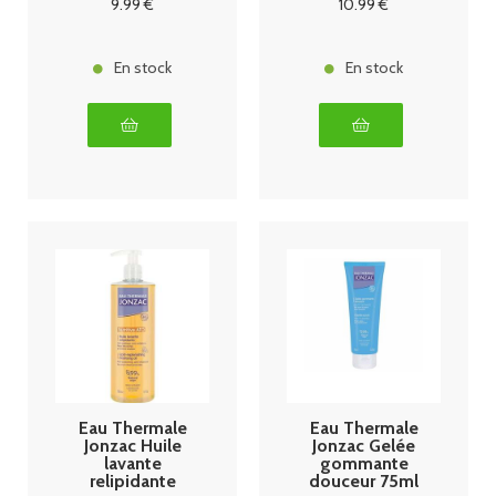
9
.99
€
10
.99
€
200ml
En stock
En stock
Eau Thermale
Eau Thermale
Jonzac Huile
Jonzac Gelée
lavante
gommante
relipidante
douceur 75ml