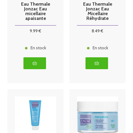
Eau Thermale
Eau Thermale
Jonzac Eau
Jonzac Eau
micellaire
Micellaire
apaisante
Réhydrate
Réactive
500ml
Control 500ml
9
.99
€
8
.49
€
En stock
En stock