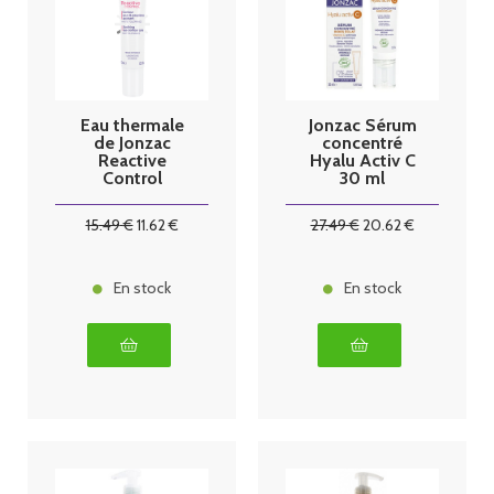
Eau thermale
Jonzac Sérum
de Jonzac
concentré
Reactive
Hyalu Activ C
Control
30 ml
Contour Yeux
& Paupières
15
.49
€
11
.62
€
27
.49
€
20
.62
€
Apaisant 15 ml
En stock
En stock