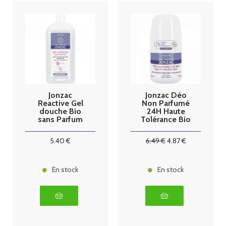
Jonzac
Jonzac Déo
Reactive Gel
Non Parfumé
douche Bio
24H Haute
sans Parfum
Tolérance Bio
500 ml
50 ml
5
.40
€
6
.49
€
4
.87
€
En stock
En stock