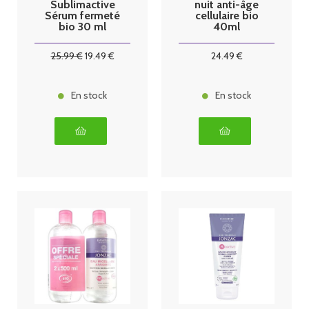
Sublimactive
nuit anti-âge
Sérum fermeté
cellulaire bio
bio 30 ml
40ml
25
.99
€
19
.49
€
24
.49
€
En stock
En stock