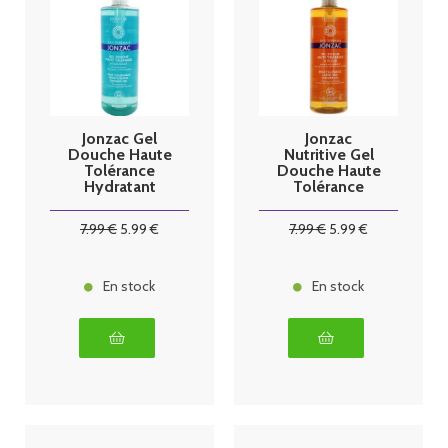
Jonzac Gel
Jonzac
Douche Haute
Nutritive Gel
Tolérance
Douche Haute
Hydratant
Tolérance
500ml
Surgras Bio
500 ml
7
.99
€
5
.99
€
7
.99
€
5
.99
€
En stock
En stock