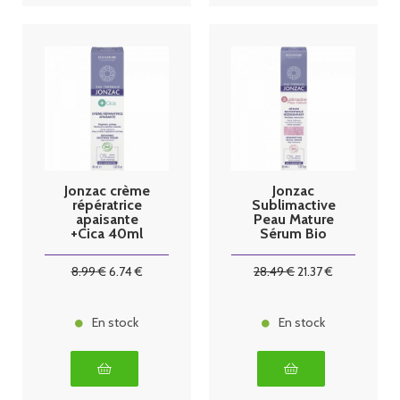
Jonzac crème
Jonzac
répératrice
Sublimactive
apaisante
Peau Mature
+Cica 40ml
Sérum Bio
40ml
8
.99
€
6
.74
€
28
.49
€
21
.37
€
En stock
En stock