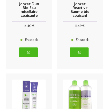
Jonzac Duo
Jonzac
Bio Eau
Reactive
micellaire
Baume bio
apaisante
apaisant
Reactive 2 x
dermo-confort
500 ml
200 ml
14
.40
€
11
.49
€
En stock
En stock