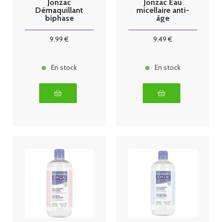
Jonzac
Jonzac Eau
Démaquillant
micellaire anti-
biphase
âge
waterproof
Sublimactive
150ml
500 ml
9
.99
€
9
.49
€
En stock
En stock