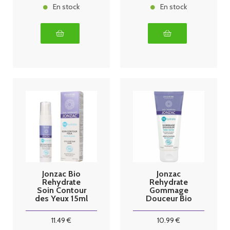
En stock
En stock
Jonzac Bio
Jonzac
Rehydrate
Rehydrate
Soin Contour
Gommage
des Yeux 15ml
Douceur Bio
75 ml
11
.49
€
10
.99
€