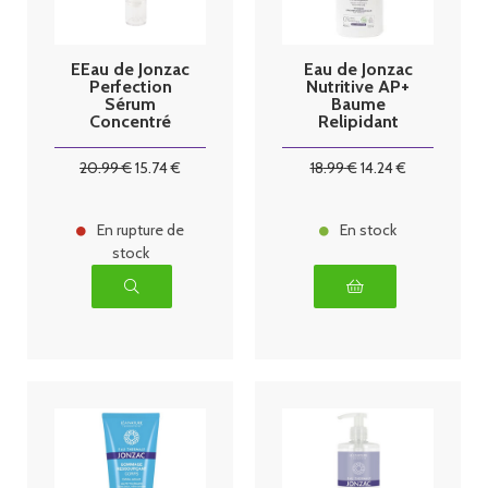
EEau de Jonzac
Eau de Jonzac
Perfection
Nutritive AP+
Sérum
Baume
Concentré
Relipidant
Peau Parfaite
Intensif Bio
Bio 30 ml
400 ml
20
.99
€
15
.74
€
18
.99
€
14
.24
€
En rupture de
En stock
stock