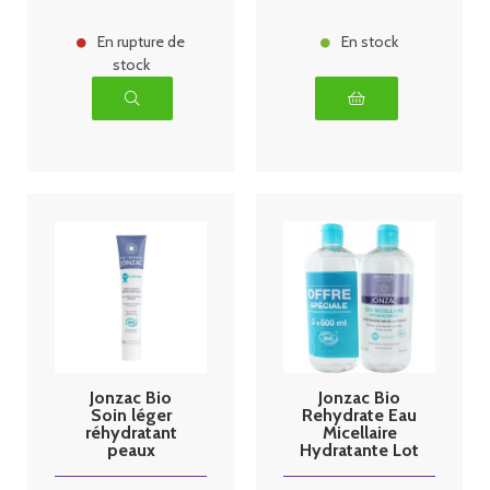
En rupture de
En stock
stock
Jonzac Bio
Jonzac Bio
Soin léger
Rehydrate Eau
réhydratant
Micellaire
peaux
Hydratante Lot
normales A
de 2 x 500 ml
mixtes 50ml