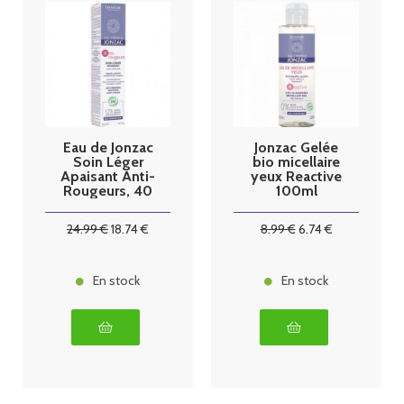
Eau de Jonzac
Jonzac Gelée
Soin Léger
bio micellaire
Apaisant Anti-
yeux Reactive
Rougeurs, 40
100ml
ml
24
.99
€
18
.74
€
8
.99
€
6
.74
€
En stock
En stock