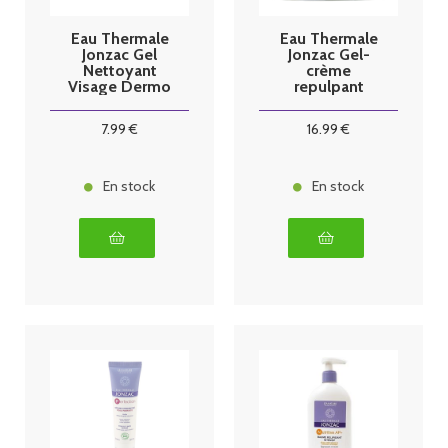
Eau Thermale
Eau Thermale
Jonzac Gel
Jonzac Gel-
Nettoyant
crème
Visage Dermo
repulpant
Fraîcheur
Réhydrate
200ml
50ml
7
.99
€
16
.99
€
En stock
En stock