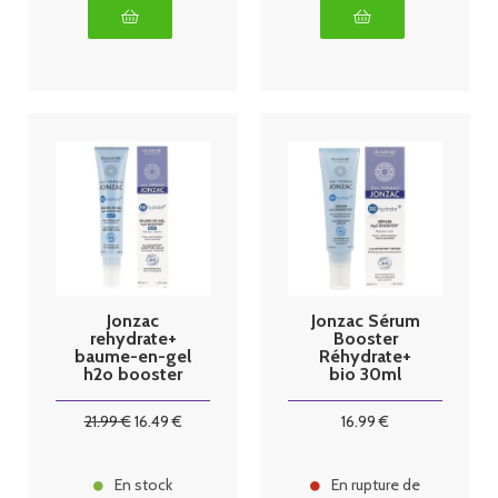
Jonzac
Jonzac Sérum
rehydrate+
Booster
baume-en-gel
Réhydrate+
h2o booster
bio 30ml
nuit bio 40ml
21
.99
€
16
.49
€
16
.99
€
En stock
En rupture de