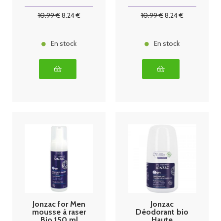
Bio tube 50ml
10
.99
€
8
.24
€
10
.99
€
8
.24
€
En stock
En stock
Jonzac for Men
Jonzac
mousse à raser
Déodorant bio
Bio 150 ml
Haute