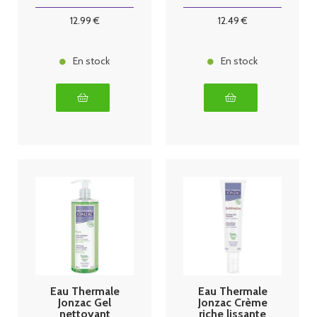
500 ml
12
.99
€
12
.49
€
En stock
En stock
Eau Thermale
Eau Thermale
Jonzac Gel
Jonzac Crème
nettoyant
riche lissante