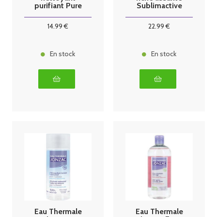
purifiant Pure
Sublimactive
500 ml
40ml
14
.99
€
22
.99
€
En stock
En stock
Eau Thermale
Eau Thermale