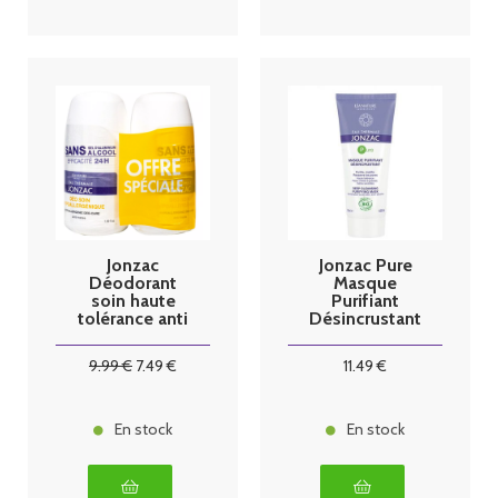
Jonzac
Jonzac Pure
Déodorant
Masque
soin haute
Purifiant
tolérance anti
Désincrustant
traces 24h Roll
Bio 50 ml
on bio lot 2 x
9
.99
€
7
.49
€
11
.49
€
50ml
En stock
En stock