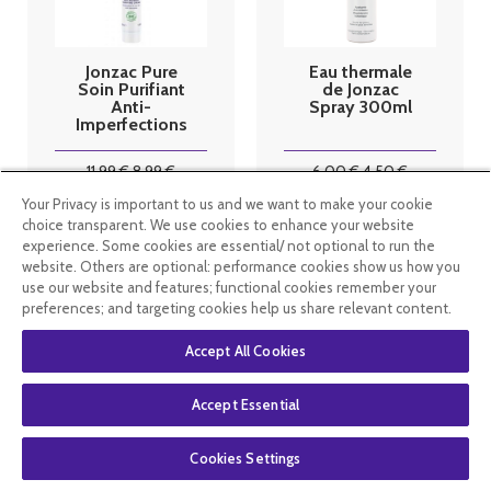
Jonzac Pure
Eau thermale
Soin Purifiant
de Jonzac
Anti-
Spray 300ml
Imperfections
Bio 50ml
11
.99
€
8
.99
€
6
.00
€
4
.50
€
Your Privacy is important to us and we want to make your cookie
choice transparent. We use cookies to enhance your website
En stock
En stock
experience. Some cookies are essential/ not optional to run the
website. Others are optional: performance cookies show us how you
use our website and features; functional cookies remember your
preferences; and targeting cookies help us share relevant content.
Accept All Cookies
Accept Essential
Cookies Settings