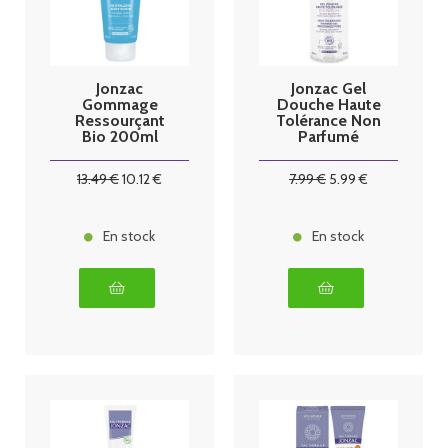
Jonzac
Jonzac Gel
Gommage
Douche Haute
Ressourçant
Tolérance Non
Bio 200ml
Parfumé
Corps
500ml
13
.49
€
10
.12
€
7
.99
€
5
.99
€
En stock
En stock