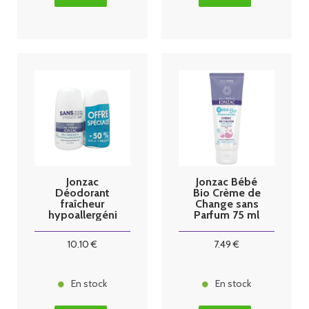
Jonzac
Jonzac Bébé
Déodorant
Bio Crème de
fraîcheur
Change sans
hypoallergéni
Parfum 75 ml
que 24h Roll
on bio lot 2 x
10
.10
€
7
.49
€
50ml
En stock
En stock