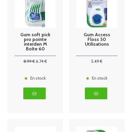
Gum soft pick
Gum Access
pro pointe
Floss 50
interden M
Utilisations
Boîte 60
8
.99
€
6
.74
€
5
.49
€
En stock
En stock