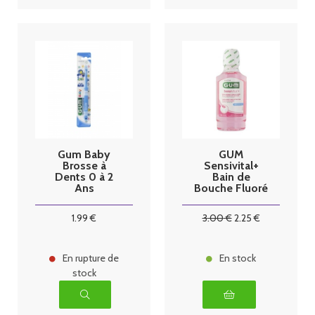
Gum Baby
GUM
Brosse à
Sensivital+
Dents 0 à 2
Bain de
Ans
Bouche Fluoré
300 ml
1
.99
€
3
.00
€
2
.25
€
En rupture de
En stock
stock