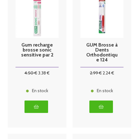
Gum recharge
GUM Brosse à
brosse sonic
Dents
sensitive par 2
Orthodontiqu
e 124
4
.50
€
3
.38
€
2
.99
€
2
.24
€
En stock
En stock