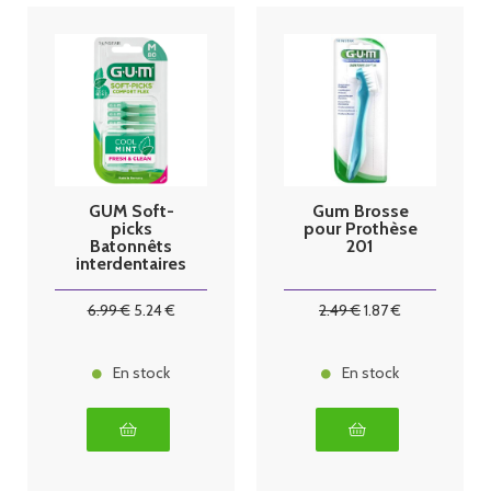
GUM Soft-
Gum Brosse
picks
pour Prothèse
Batonnêts
201
interdentaires
80 unités
6
.99
€
5
.24
€
2
.49
€
1
.87
€
En stock
En stock