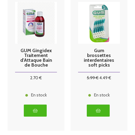
GUM Gingidex
Gum
Traitement
brossettes
d'Attaque Bain
interdentaires
de Bouche
soft picks
300 ml
advanced
large x 30
2
.70
€
5
.99
€
4
.49
€
En stock
En stock