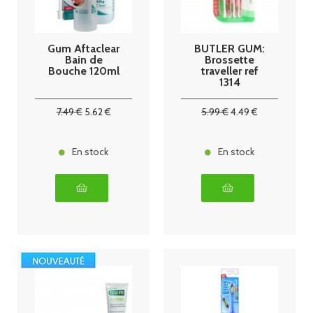
Gum Aftaclear
BUTLER GUM:
Bain de
Brossette
Bouche 120ml
traveller ref
1314
7
.49
€
5
.62
€
5
.99
€
4
.49
€
En stock
En stock