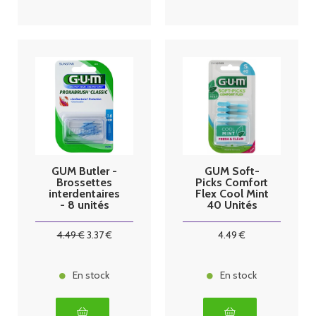
GUM Butler -
GUM Soft-
Brossettes
Picks Comfort
interdentaires
Flex Cool Mint
- 8 unités
40 Unités
Small
4
.49
€
3
.37
€
4
.49
€
En stock
En stock