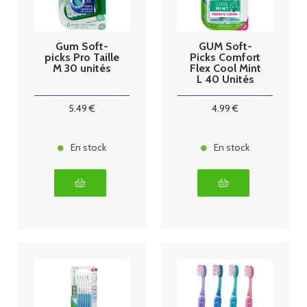
Gum Soft-
GUM Soft-
picks Pro Taille
Picks Comfort
M 30 unités
Flex Cool Mint
L 40 Unités
5
.49
€
4
.99
€
En stock
En stock