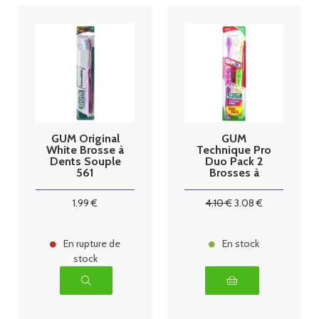
GUM Original
GUM
White Brosse à
Technique Pro
Dents Souple
Duo Pack 2
561
Brosses à
Dents souple
1525
1
.99
€
4
.10
€
3
.08
€
En rupture de
En stock
stock