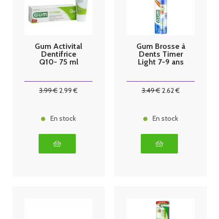
Gum Activital
Gum Brosse à
Dentifrice
Dents Timer
Q10- 75 ml
Light 7-9 ans
3
.99
€
2
.99
€
3
.49
€
2
.62
€
En stock
En stock