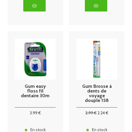
Gum easy
Gum Brosse à
floss fil
dents de
dentaire 30m
voyage
douple 158
3
.99
€
2
.99
€
2
.24
€
En stock
En stock