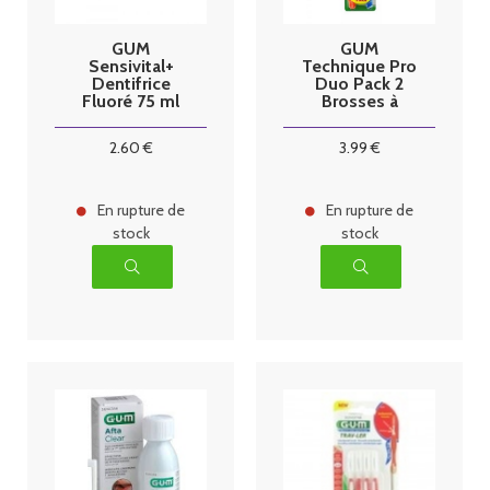
GUM
GUM
Sensivital+
Technique Pro
Dentifrice
Duo Pack 2
Fluoré 75 ml
Brosses à
Dents Médium
1528
2
.60
€
3
.99
€
En rupture de
En rupture de
stock
stock