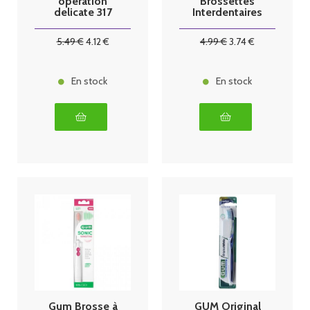
operation
Brossettes
delicate 317
Interdentaires
2714 par 6
5
.49
€
4
.12
€
4
.99
€
3
.74
€
En stock
En stock
Gum Brosse à
GUM Original