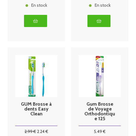
En stock
En stock
GUM Brosse à
Gum Brosse
dents Easy
de Voyage
Clean
Orthodontiqu
e 125
2
.99
€
2
.24
€
5
.49
€