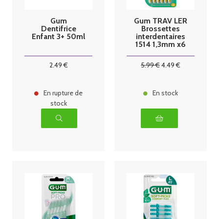
Gum
Gum TRAV LER
Dentifrice
Brossettes
Enfant 3+ 50ml
interdentaires
1514 1,3mm x6
2
.49
€
5
.99
€
4
.49
€
En rupture de
En stock
stock