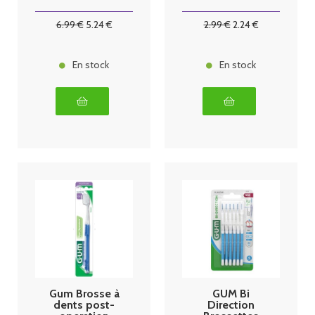
6
.99
€
5
.24
€
2
.99
€
2
.24
€
En stock
En stock
Gum Brosse à
GUM Bi
dents post-
Direction