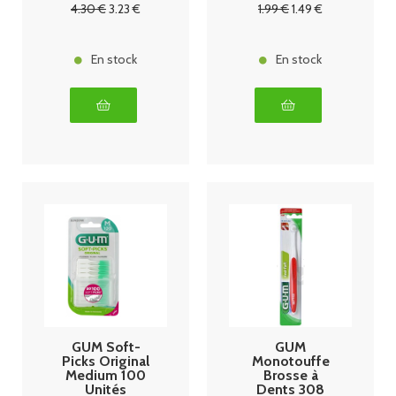
4
.30
€
3
.23
€
1
.99
€
1
.49
€
En stock
En stock
GUM Soft-
GUM
Picks Original
Monotouffe
Medium 100
Brosse à
Unités
Dents 308