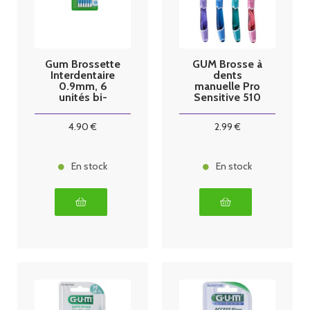
Gum Brossette
GUM Brosse à
Interdentaire
dents
0.9mm, 6
manuelle Pro
unités bi-
Sensitive 510
direction
4
.90
€
2
.99
€
En stock
En stock