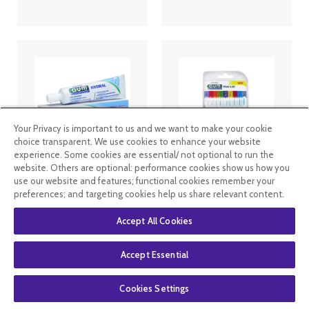
Your Privacy is important to us and we want to make your cookie
choice transparent. We use cookies to enhance your website
experience. Some cookies are essential/ not optional to run the
website. Others are optional: performance cookies show us how you
Gum Hydral
GUM Trav-Ler
Gel Humectant
10 Brossettes
use our website and features; functional cookies remember your
50 ml
Interdentaires
preferences; and targeting cookies help us share relevant content.
Accept All Cookies
4
.99
€
4
.99
€
Accept Essential
En stock
En stock
Cookies Settings