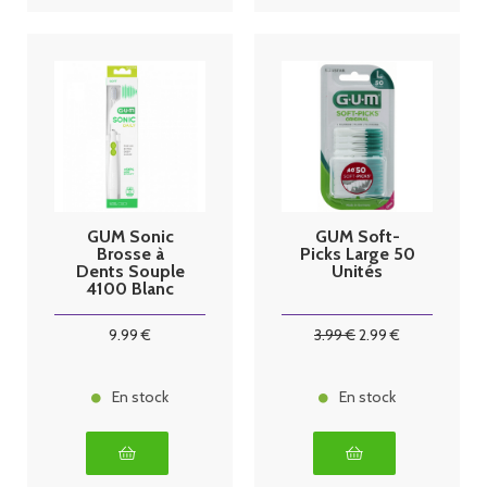
GUM Sonic
GUM Soft-
Brosse à
Picks Large 50
Dents Souple
Unités
4100 Blanc
9
.99
€
3
.99
€
2
.99
€
En stock
En stock