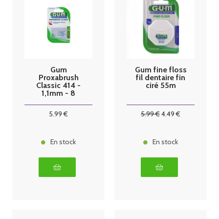
Gum
Gum fine floss
Proxabrush
fil dentaire fin
Classic 414 -
ciré 55m
1,1mm - 8
brossettes
5
.99
€
5
.99
€
4
.49
€
En stock
En stock