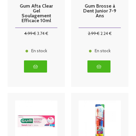
Gum Afta Clear
Gum Brosse à
Gel
Dent Junior 7-9
Soulagement
Ans
Efficace 10ml
4
.99
€
3
.74
€
2
.99
€
2
.24
€
En stock
En stock