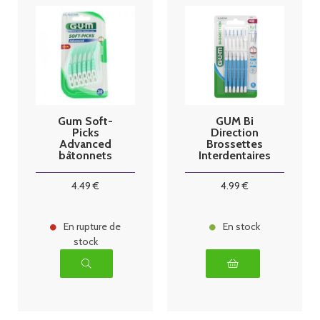
Gum Soft-
GUM Bi
Picks
Direction
Advanced
Brossettes
bâtonnets
Interdentaires
interdentaires
2014 par 6
x30
4
.49
€
4
.99
€
En rupture de
En stock
stock