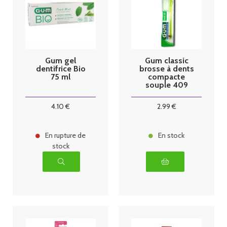
Gum gel
Gum classic
dentifrice Bio
brosse à dents
75 ml
compacte
souple 409
4
.10
€
2
.99
€
En rupture de
En stock
stock