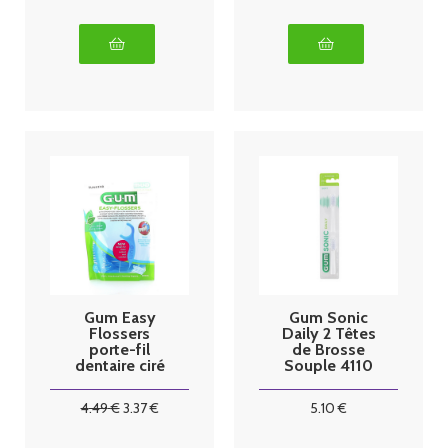
Gum Easy
Gum Sonic
Flossers
Daily 2 Têtes
porte-fil
de Brosse
dentaire ciré
Souple 4110
menthe x30
4
.49
€
3
.37
€
5
.10
€