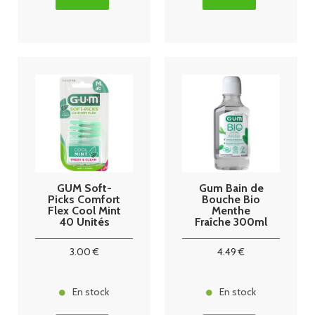
GUM Soft-
Gum Bain de
Picks Comfort
Bouche Bio
Flex Cool Mint
Menthe
40 Unités
Fraîche 300ml
3
.00
€
4
.49
€
En stock
En stock