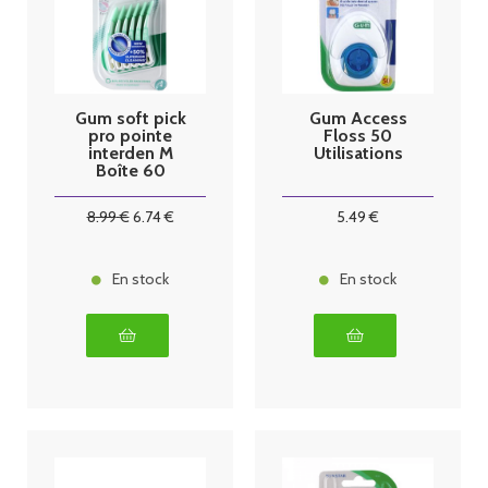
Gum soft pick
Gum Access
pro pointe
Floss 50
interden M
Utilisations
Boîte 60
8
.99
€
6
.74
€
5
.49
€
En stock
En stock