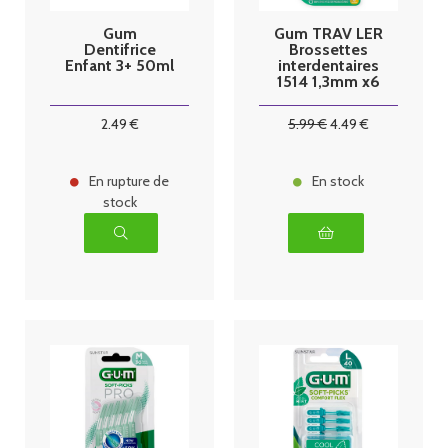
Gum
Gum TRAV LER
Dentifrice
Brossettes
Enfant 3+ 50ml
interdentaires
1514 1,3mm x6
2
.49
€
5
.99
€
4
.49
€
En rupture de
En stock
stock