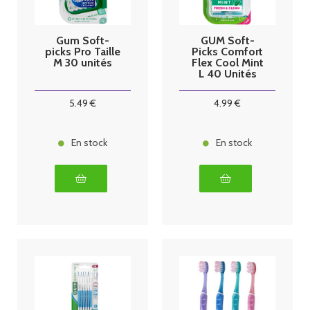
Gum Soft-
GUM Soft-
picks Pro Taille
Picks Comfort
M 30 unités
Flex Cool Mint
L 40 Unités
5
.49
€
4
.99
€
En stock
En stock