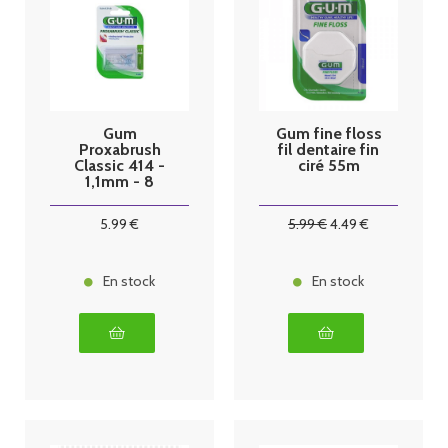
Gum
Gum fine floss
Proxabrush
fil dentaire fin
Classic 414 -
ciré 55m
1,1mm - 8
brossettes
5
.99
€
5
.99
€
4
.49
€
En stock
En stock