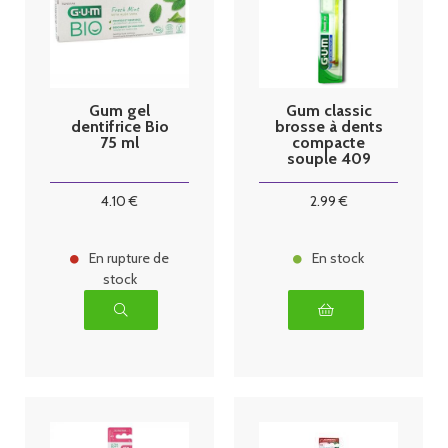
Gum gel
Gum classic
dentifrice Bio
brosse à dents
75 ml
compacte
souple 409
4
.10
€
2
.99
€
En rupture de
En stock
stock