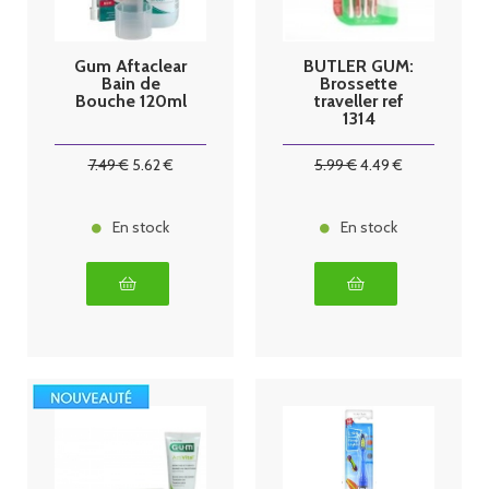
Gum Aftaclear
BUTLER GUM:
Bain de
Brossette
Bouche 120ml
traveller ref
1314
7
.49
€
5
.62
€
5
.99
€
4
.49
€
En stock
En stock