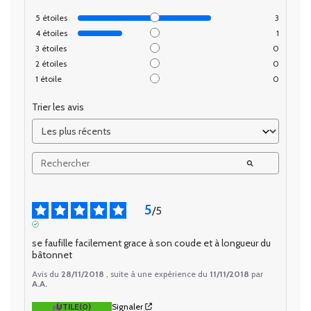
5
étoiles
3
4
étoiles
1
3
étoiles
0
2
étoiles
0
1
étoile
0
Trier les avis
5
/
5
AVIS VÉRIFIÉ
se faufille facilement grace à son coude et à longueur du 
bâtonnet
Avis du
28/11/2018
, suite à une expérience du
11/11/2018
par
A.A.
UTILE
(0)
Signaler