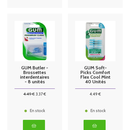
GUM Butler -
GUM Soft-
Brossettes
Picks Comfort
interdentaires
Flex Cool Mint
- 8 unités
40 Unités
Small
4
.49
€
3
.37
€
4
.49
€
En stock
En stock