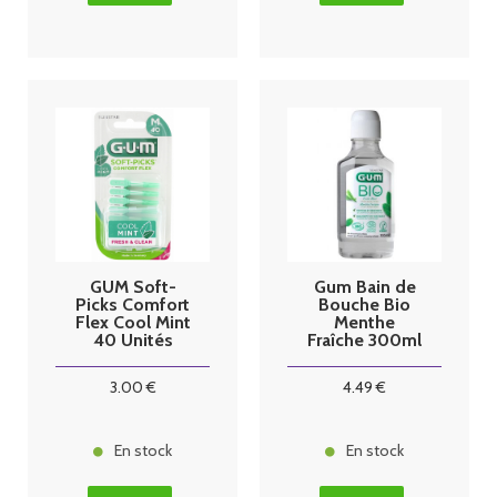
GUM Soft-
Gum Bain de
Picks Comfort
Bouche Bio
Flex Cool Mint
Menthe
40 Unités
Fraîche 300ml
3
.00
€
4
.49
€
En stock
En stock