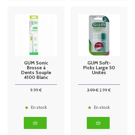
GUM Sonic
GUM Soft-
Brosse à
Picks Large 50
Dents Souple
Unités
4100 Blanc
9
.99
€
3
.99
€
2
.99
€
En stock
En stock