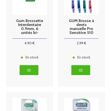
Gum Brossette
GUM Brosse à
Interdentaire
dents
0.9mm, 6
manuelle Pro
unités bi-
Sensitive 510
direction
4
.90
€
2
.99
€
En stock
En stock