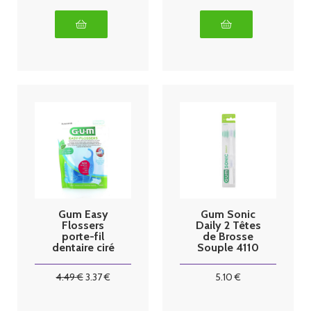
Gum Easy
Gum Sonic
Flossers
Daily 2 Têtes
porte-fil
de Brosse
dentaire ciré
Souple 4110
menthe x30
4
.49
€
3
.37
€
5
.10
€