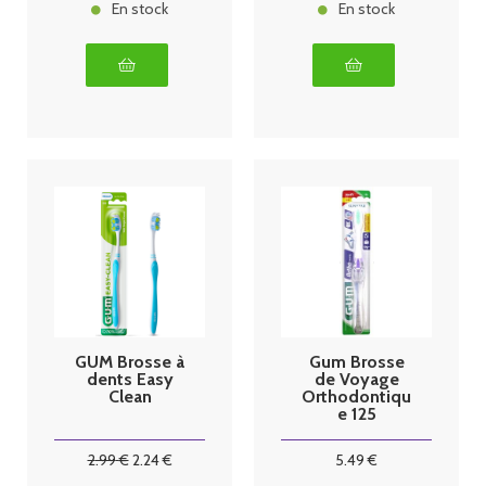
En stock
En stock
GUM Brosse à
Gum Brosse
dents Easy
de Voyage
Clean
Orthodontiqu
e 125
2
.99
€
2
.24
€
5
.49
€