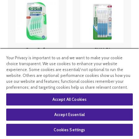
Gum Soft-
GUM Bi
Picks
Direction
Your Privacy is important to us and we want to make your cookie
Advanced
Brossettes
choice transparent. We use cookies to enhance your website
bâtonnets
Interdentaires
interdentaires
2014 par 6
experience. Some cookies are essential/ not optional to run the
x30
website. Others are optional: performance cookies show us how you
4
.49
€
4
.99
€
use our website and features; functional cookies remember your
preferences; and targeting cookies help us share relevant content.
En rupture de
En stock
Accept All Cookies
stock
Accept Essential
Cookies Settings