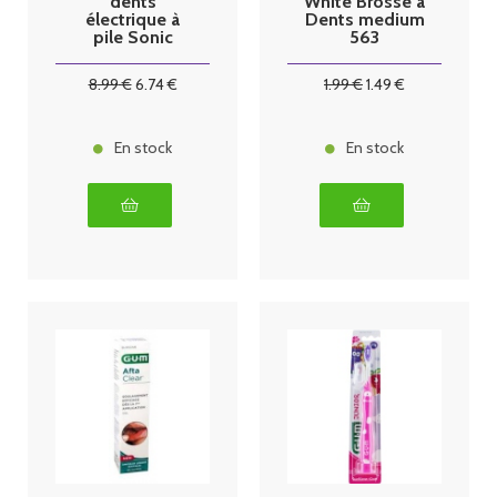
dents
White Brosse à
électrique à
Dents medium
pile Sonic
563
Sensitive
8
.99
€
6
.74
€
1
.99
€
1
.49
€
En stock
En stock