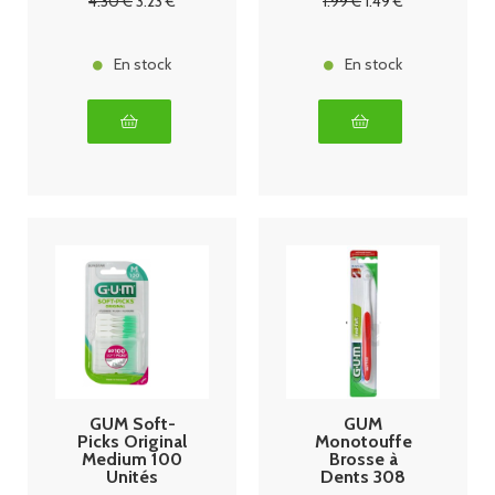
4
.30
€
3
.23
€
1
.99
€
1
.49
€
En stock
En stock
GUM Soft-
GUM
Picks Original
Monotouffe
Medium 100
Brosse à
Unités
Dents 308