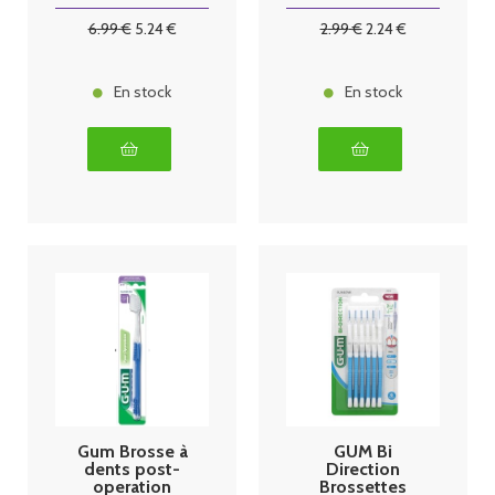
6
.99
€
5
.24
€
2
.99
€
2
.24
€
En stock
En stock
Gum Brosse à
GUM Bi
dents post-
Direction
operation
Brossettes