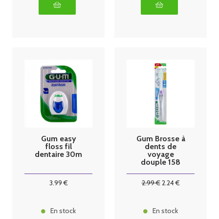
Gum easy
Gum Brosse à
floss fil
dents de
dentaire 30m
voyage
douple 158
3
.99
€
2
.99
€
2
.24
€
En stock
En stock