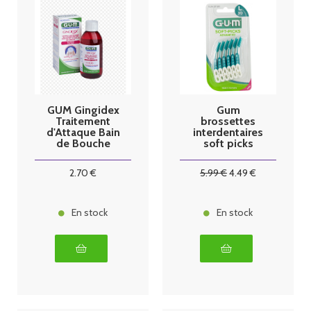
GUM Gingidex
Gum
Traitement
brossettes
d'Attaque Bain
interdentaires
de Bouche
soft picks
300 ml
advanced
large x 30
2
.70
€
5
.99
€
4
.49
€
En stock
En stock