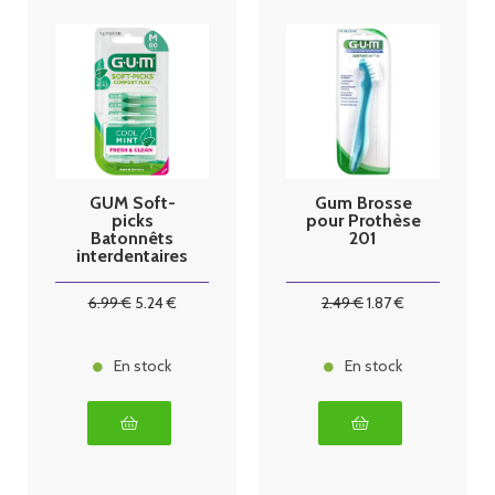
GUM Soft-
Gum Brosse
picks
pour Prothèse
Batonnêts
201
interdentaires
80 unités
6
.99
€
5
.24
€
2
.49
€
1
.87
€
En stock
En stock