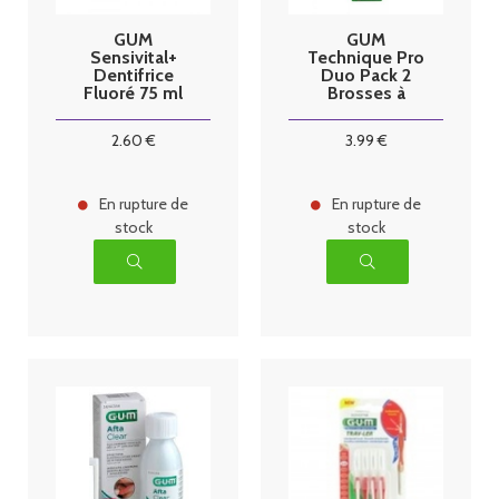
GUM
GUM
Sensivital+
Technique Pro
Dentifrice
Duo Pack 2
Fluoré 75 ml
Brosses à
Dents Médium
1528
2
.60
€
3
.99
€
En rupture de
En rupture de
stock
stock