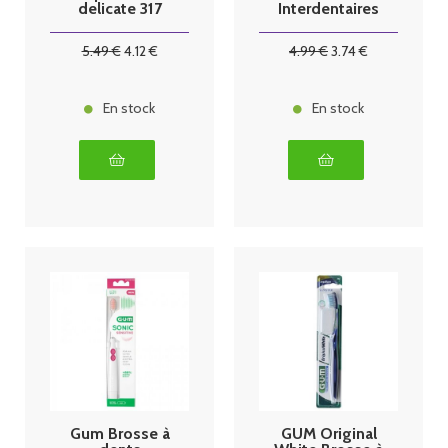
delicate 317
Interdentaires
2714 par 6
5
.49
€
4
.12
€
4
.99
€
3
.74
€
En stock
En stock
Gum Brosse à
GUM Original