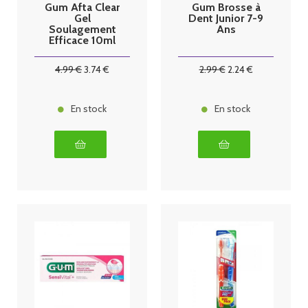
Gum Afta Clear
Gum Brosse à
Gel
Dent Junior 7-9
Soulagement
Ans
Efficace 10ml
4
.99
€
3
.74
€
2
.99
€
2
.24
€
En stock
En stock