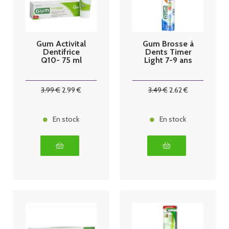
Gum Activital
Gum Brosse à
Dentifrice
Dents Timer
Q10- 75 ml
Light 7-9 ans
3
.99
€
2
.99
€
3
.49
€
2
.62
€
En stock
En stock