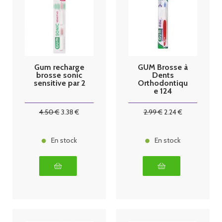
Gum recharge
GUM Brosse à
brosse sonic
Dents
sensitive par 2
Orthodontiqu
e 124
4
.50
€
3
.38
€
2
.99
€
2
.24
€
En stock
En stock