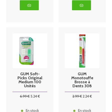
GUM Soft-
GUM
Picks Original
Monotouffe
Medium 100
Brosse à
Unités
Dents 308
6
.99
€
5
.24
€
2
.99
€
2
.24
€
En stock
En stock