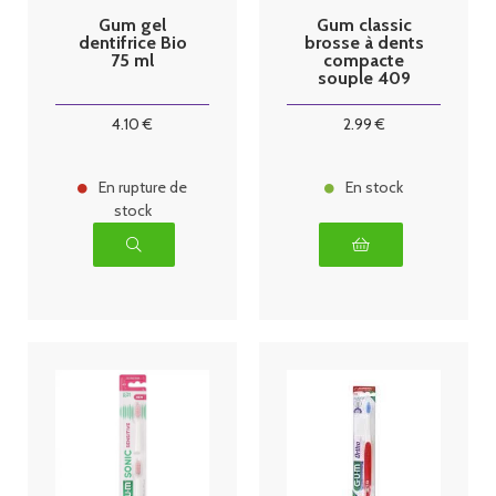
Gum gel
Gum classic
dentifrice Bio
brosse à dents
75 ml
compacte
souple 409
4
.10
€
2
.99
€
En rupture de
En stock
stock