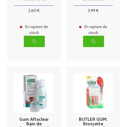
Dents Médium
1528
2
.60
€
3
.99
€
En rupture de
En rupture de
stock
stock
Gum Aftaclear
BUTLER GUM:
Bain de
Brossette