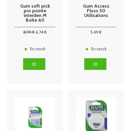
Gum soft pick
Gum Access
pro pointe
Floss 50
interden M
Utilisations
Boîte 60
8
.99
€
6
.74
€
5
.49
€
En stock
En stock