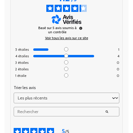
Basé sur
5
avis soumis à
un contrôle
Voir tous les avis sur ce site
5
étoiles
1
4
étoiles
4
3
étoiles
0
2
étoiles
0
1
étoile
0
Trier les avis
5
/
5