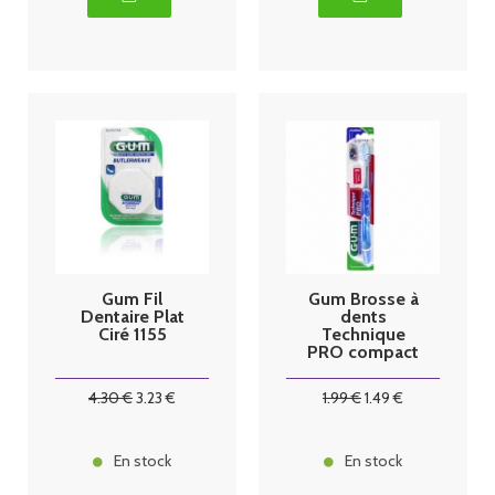
Gum Fil
Gum Brosse à
Dentaire Plat
dents
Ciré 1155
Technique
PRO compact
528 medium
4
.30
€
3
.23
€
1
.99
€
1
.49
€
En stock
En stock