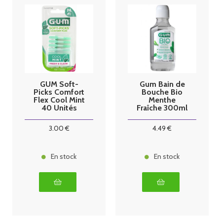
GUM Soft-
Gum Bain de
Picks Comfort
Bouche Bio
Flex Cool Mint
Menthe
40 Unités
Fraîche 300ml
3
.00
€
4
.49
€
En stock
En stock