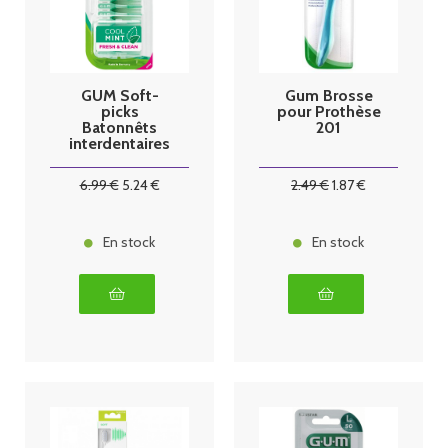
GUM Soft-
Gum Brosse
picks
pour Prothèse
Batonnêts
201
interdentaires
80 unités
6
.99
€
5
.24
€
2
.49
€
1
.87
€
En stock
En stock