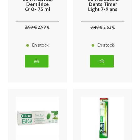
Dentifrice
Dents Timer
Q10- 75 ml
Light 7-9 ans
3
.99
€
2
.99
€
3
.49
€
2
.62
€
En stock
En stock