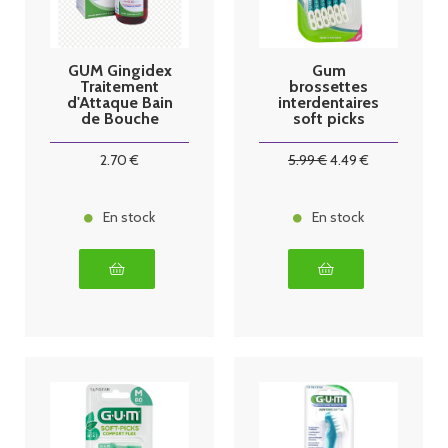
GUM Gingidex
Gum
Traitement
brossettes
d'Attaque Bain
interdentaires
de Bouche
soft picks
300 ml
advanced
large x 30
2
.70
€
5
.99
€
4
.49
€
En stock
En stock