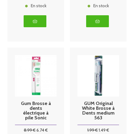
En stock
En stock
Gum Brosse à
GUM Original
dents
White Brosse à
électrique à
Dents medium
pile Sonic
563
Sensitive
8
.99
€
6
.74
€
1
.99
€
1
.49
€