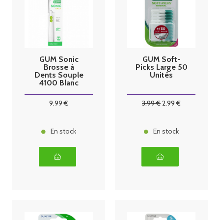
GUM Sonic
GUM Soft-
Brosse à
Picks Large 50
Dents Souple
Unités
4100 Blanc
9
.99
€
3
.99
€
2
.99
€
En stock
En stock