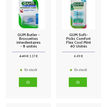
GUM Butler -
GUM Soft-
Brossettes
Picks Comfort
interdentaires
Flex Cool Mint
- 8 unités
40 Unités
Small
4
.49
€
3
.37
€
4
.49
€
En stock
En stock