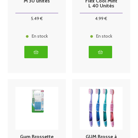
M 30 unités
Flex Cool Mint
L 40 Unités
5
.49
€
4
.99
€
En stock
En stock
Gum Brossette
GUM Brosse à