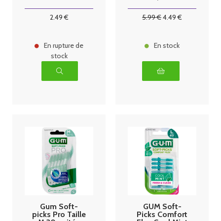
2
.49
€
5
.99
€
4
.49
€
En rupture de
En stock
stock
Gum Soft-
GUM Soft-
picks Pro Taille
Picks Comfort