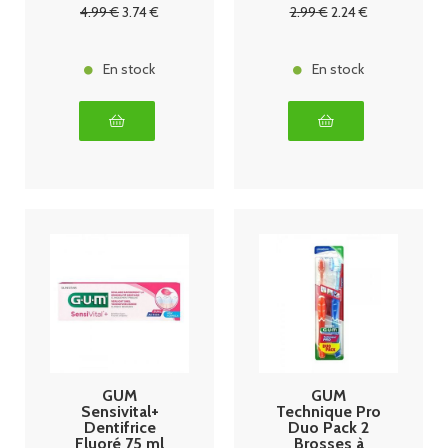
4
.99
€
3
.74
€
2
.99
€
2
.24
€
En stock
En stock
GUM
GUM
Sensivital+
Technique Pro
Dentifrice
Duo Pack 2
Fluoré 75 ml
Brosses à