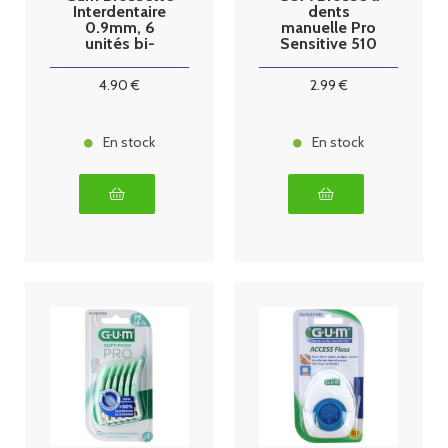
Interdentaire
dents
0.9mm, 6
manuelle Pro
unités bi-
Sensitive 510
direction
4
.90
€
2
.99
€
En stock
En stock