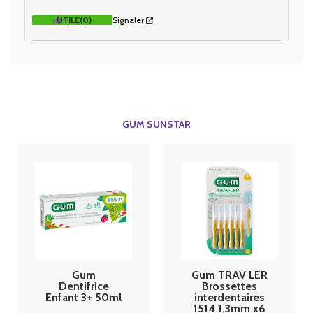
UTILE
(0)
Signaler
GUM SUNSTAR
Gum
Gum TRAV LER
Dentifrice
Brossettes
Enfant 3+ 50ml
interdentaires
1514 1,3mm x6