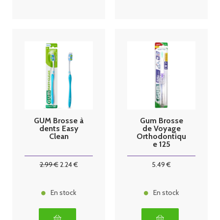
GUM Brosse à
Gum Brosse
dents Easy
de Voyage
Clean
Orthodontiqu
e 125
2
.99
€
2
.24
€
5
.49
€
En stock
En stock