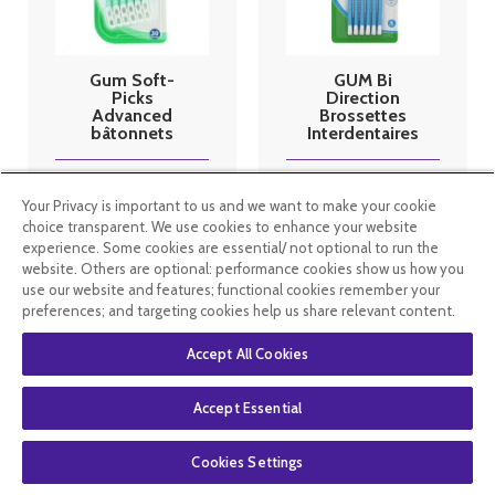
Gum Soft-
GUM Bi
Picks
Direction
Advanced
Brossettes
bâtonnets
Interdentaires
interdentaires
2014 par 6
x30
4
.49
€
4
.99
€
Your Privacy is important to us and we want to make your cookie
choice transparent. We use cookies to enhance your website
En rupture de
En stock
experience. Some cookies are essential/ not optional to run the
stock
website. Others are optional: performance cookies show us how you
use our website and features; functional cookies remember your
preferences; and targeting cookies help us share relevant content.
Accept All Cookies
Accept Essential
Cookies Settings