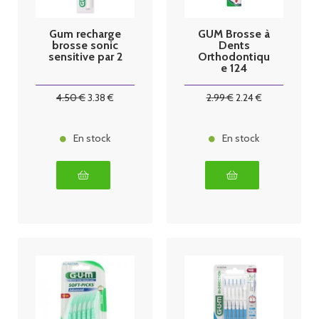
Gum recharge
GUM Brosse à
brosse sonic
Dents
sensitive par 2
Orthodontiqu
e 124
4
.50
€
3
.38
€
2
.99
€
2
.24
€
En stock
En stock