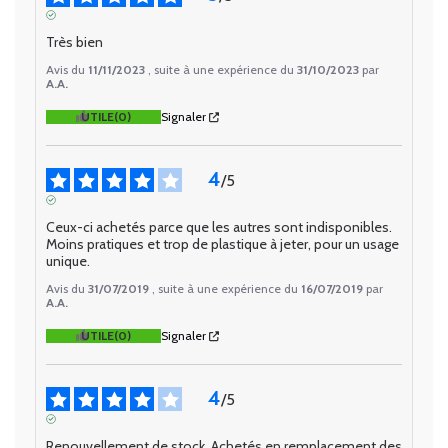
AVIS VÉRIFIÉ
Très bien
Avis du
11/11/2023
, suite à une expérience du
31/10/2023
par
A.A.
UTILE
(0)
Signaler
4
/
5
AVIS VÉRIFIÉ
Ceux-ci achetés parce que les autres sont indisponibles. 
Moins pratiques et trop de plastique à jeter, pour un usage 
unique.
Avis du
31/07/2019
, suite à une expérience du
16/07/2019
par
A.A.
UTILE
(0)
Signaler
4
/
5
AVIS VÉRIFIÉ
Renouvellement de stock. Achetés en remplacement des 