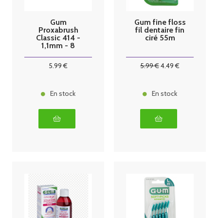
Gum
Gum fine floss
Proxabrush
fil dentaire fin
Classic 414 -
ciré 55m
1,1mm - 8
brossettes
5
.99
€
5
.99
€
4
.49
€
En stock
En stock