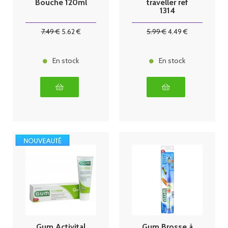
Bouche 120ml
traveller ref
1314
7
.49
€
5
.62
€
5
.99
€
4
.49
€
En stock
En stock
Gum Activital
Gum Brosse à