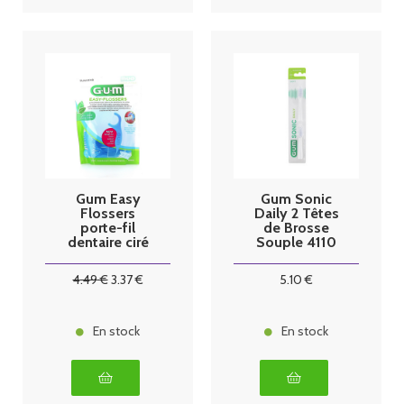
Gum Easy
Gum Sonic
Flossers
Daily 2 Têtes
porte-fil
de Brosse
dentaire ciré
Souple 4110
menthe x30
4
.49
€
3
.37
€
5
.10
€
En stock
En stock