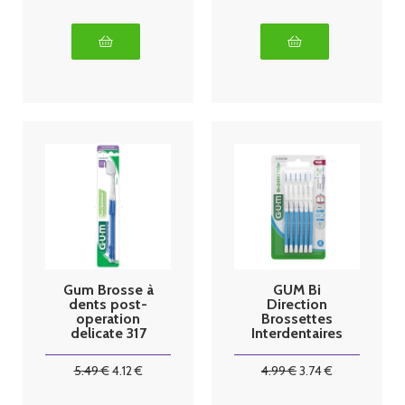
Gum Brosse à
GUM Bi
dents post-
Direction
operation
Brossettes
delicate 317
Interdentaires
2714 par 6
5
.49
€
4
.12
€
4
.99
€
3
.74
€