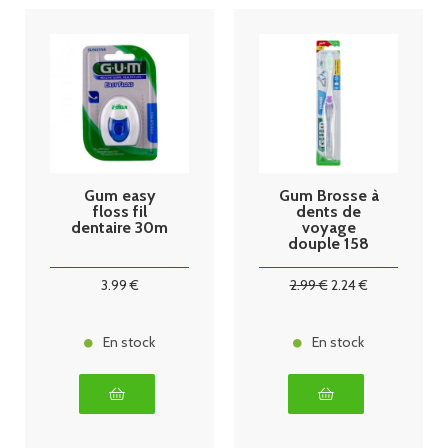
Gum easy
Gum Brosse à
floss fil
dents de
dentaire 30m
voyage
douple 158
3
.99
€
2
.99
€
2
.24
€
En stock
En stock