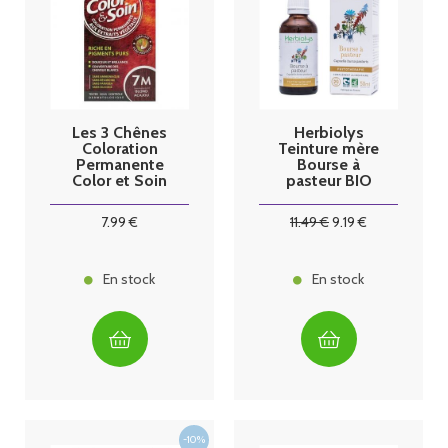
Les 3 Chênes
Herbiolys
Coloration
Teinture mère
Permanente
Bourse à
Color et Soin
pasteur BIO
Blond Acajou
50mL
7M
7
.99
€
11
.49
€
9
.19
€
En stock
En stock