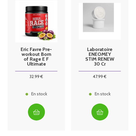
Eric Favre Pre-
Laboratoire
workout Born
ENEOMEY
of Rage E F
STIM RENEW
Ultimate
30 Cr
Passion
Recharge
50ml
32
.99
€
47
.99
€
En stock
En stock