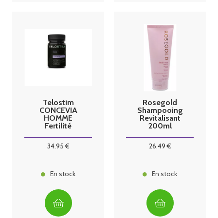
Telostim
Rosegold
CONCEVIA
Shampooing
HOMME
Revitalisant
Fertilité
200ml
gélules blister
34
.95
€
26
.49
€
En stock
En stock