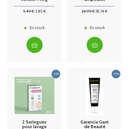
5
.49
€
3
.85
€
24
.99
€
18
.74
€
En stock
En stock
2 Seringues
Garancia Gant
pour lavage
de Beauté