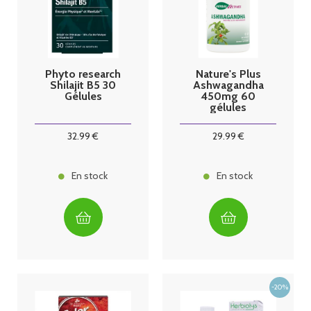
Phyto research
Nature's Plus
Shilajit B5 30
Ashwagandha
Gélules
450mg 60
gélules
32
.99
€
29
.99
€
En stock
En stock