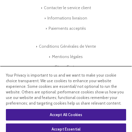
Contacter le service client
Informations livraison
Paiements acceptés
Conditions Générales de Vente
Mentions légales
Store-Factory
Your Privacy is important to us and we want to make your cookie
choice transparent. We use cookies to enhance your website
Qui Sommes nous ?
experience. Some cookies are essential/ not optional to run the
website. Others are optional: performance cookies show us how you
Parrainage
use our website and features; functional cookies remember your
preferences; and targeting cookies help us share relevant content.
Blog & Conseils
Accept All Cookies
Select Language
▼
Accept Essential