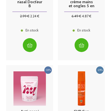
nasal Docteur
crème mains
B
et ongles 5 en
1 -50ml
2
.99
€
2
.24
€
6
.49
€
4
.87
€
En stock
En stock