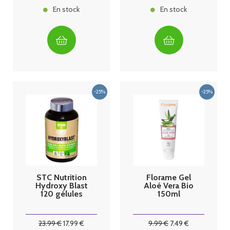
En stock
En stock
STC Nutrition
Florame Gel
Hydroxy Blast
Aloé Vera Bio
120 gélules
150ml
23
.99
€
17
.99
€
9
.99
€
7
.49
€