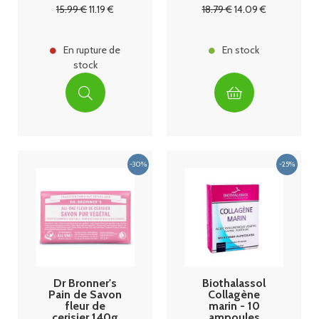
15
.99
€
11
.19
€
18
.79
€
14
.09
€
En rupture de
En stock
stock
Dr Bronner's
Biothalassol
Pain de Savon
Collagène
fleur de
marin - 10
cerisier 140g
ampoules