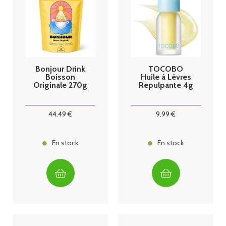
Bonjour Drink
TOCOBO
Boisson
Huile à Lèvres
Originale 270g
Repulpante 4g
44
.49
€
9
.99
€
En stock
En stock