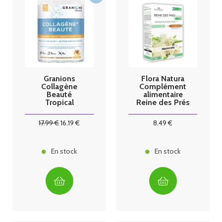
Granions
Flora Natura
Collagène
Complément
Beauté
alimentaire
Tropical
Reine des Prés
Bio 20
ampoules
17
.99
€
16
.19
€
8
.49
€
En stock
En stock