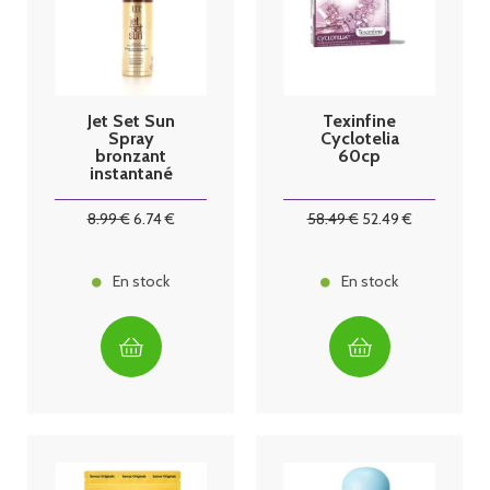
Jet Set Sun
Texinfine
Spray
Cyclotelia
bronzant
60cp
instantané
50ml
8
.99
€
6
.74
€
58
.49
€
52
.49
€
En stock
En stock