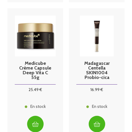
Medicube
Madagascar
Crème Capsule
Centella
Deep Vita C
SKIN1004
55g
Probio-cica
Soin contour
des yeux 20ml
25
.49
€
16
.99
€
En stock
En stock