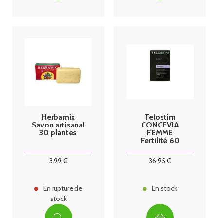
Herbamix
Telostim
Savon artisanal
CONCEVIA
30 plantes
FEMME
Fertilité 60
gélules
3
.99
€
36
.95
€
En rupture de
En stock
stock