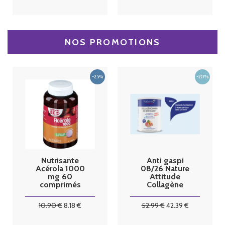
NOS PROMOTIONS
Nutrisante
Anti gaspi
Acérola 1000
08/26 Nature
mg 60
Attitude
comprimés
Collagène
format éco
Marin de
bretagne 450
10
.90
€
8
.18
€
52
.99
€
42
.39
€
G