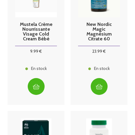
Mustela Crème
New Nordic
Nourrissante
Magic
Visage Cold
Magnésium
Cream Bébé
Citrate 60
40ml
gummies
9
.99
€
23
.99
€
En stock
En stock