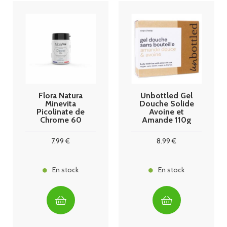
Flora Natura
Unbottled Gel
Minevita
Douche Solide
Picolinate de
Avoine et
Chrome 60
Amande 110g
gélules
7
.99
€
8
.99
€
En stock
En stock