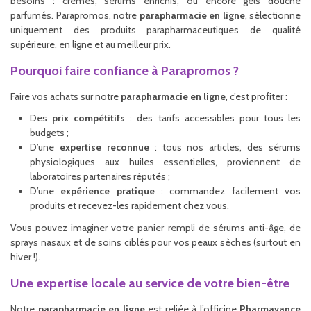
besoins : crèmes, sérums enrichis, ou encore gels douche
parfumés. Parapromos, notre
parapharmacie en ligne
, sélectionne
uniquement des produits parapharmaceutiques de qualité
supérieure, en ligne et au meilleur prix.
Pourquoi faire confiance à Parapromos ?
Faire vos achats sur notre
parapharmacie en ligne
, c’est profiter :
Des
prix compétitifs
: des tarifs accessibles pour tous les
budgets ;
D’une
expertise reconnue
: tous nos articles, des sérums
physiologiques aux huiles essentielles, proviennent de
laboratoires partenaires réputés ;
D’une
expérience pratique
: commandez facilement vos
produits et recevez-les rapidement chez vous.
Vous pouvez imaginer votre panier rempli de sérums anti-âge, de
sprays nasaux et de soins ciblés pour vos peaux sèches (surtout en
hiver !).
Une expertise locale au service de votre bien-être
Notre
parapharmacie en ligne
est reliée à l’officine
Pharmavance