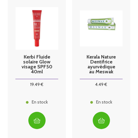
Kerbi Fluide
Kerala Nature
solaire Glow
Dentifrice
visage SPF50
ayurvédique
40ml
au Meswak
menthe
19
.49
€
4
.49
€
En stock
En stock