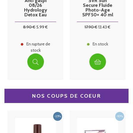
Anti gaspi
SVR Sun
08/26
Secure Fluide
Hydrology
Photo-Age
Detox Eau
SPF50+ 40 ml
fonctionnelle
relaxante sans
8
.90
€
5
.99
€
17
.90
€
13
.43
€
sucre
En rupture de
En stock
stock
NOS COUPS DE COEUR