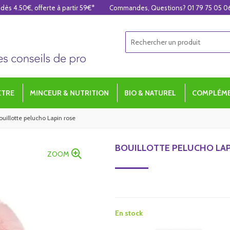
 dès 4.50€, offerte à partir 59€*
Commandes, Questions? 01 79 75 05 0
ÊTRE
MINCEUR & NUTRITION
BIO & NATUREL
COMPLÉME
ouillotte pelucho Lapin rose
BOUILLOTTE PELUCHO LAP
ZOOM
En stock