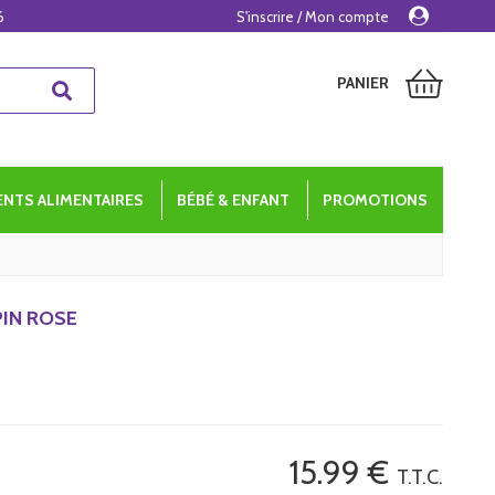
6
S'inscrire / Mon compte
PANIER
NTS ALIMENTAIRES
BÉBÉ & ENFANT
PROMOTIONS
IN ROSE
15
.99
€
T.T.C.