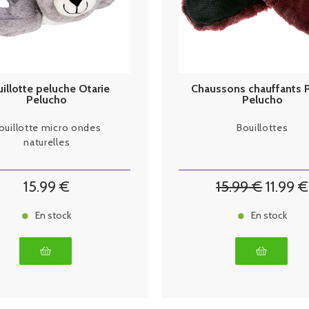
illotte peluche Otarie
Chaussons chauffants 
Pelucho
Pelucho
ouillotte micro ondes
Bouillottes
naturelles
15
.99
€
15
.99
€
11
.99
€
En stock
En stock