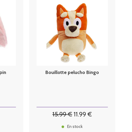
pin
Bouillotte pelucho Bingo
15
.99
€
11
.99
€
En stock