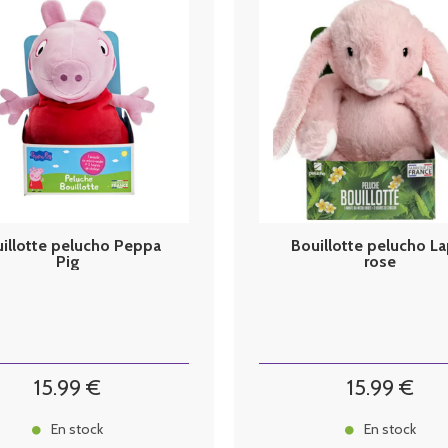
illotte pelucho Peppa
Bouillotte pelucho La
Pig
rose
15
.99
€
15
.99
€
En stock
En stock