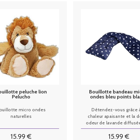
uillotte peluche lion
Bouillotte bandeau mi
Pelucho
ondes bleu points bl
Pelucho
ouillotte micro ondes
Détendez-vous grâce à
naturelles
chaleur apaisante et la 
odeur de lavande diffusé
le bandeau Pelucho
15
.99
€
15
.99
€