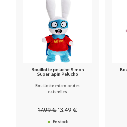
Bouillotte peluche Simon
Bou
Super lapin Pelucho
Bouillotte micro ondes
naturelles
17
.99
€
13
.49
€
En stock