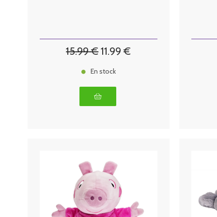
15
.99
€
11
.99
€
En stock