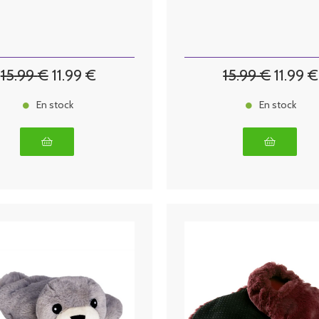
15
.99
€
11
.99
€
15
.99
€
11
.99
€
En stock
En stock