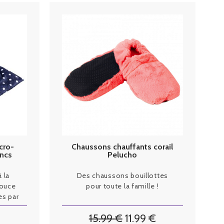
cro-
Chaussons chauffants corail
ancs
Pelucho
 la
Des chaussons bouillottes
douce
pour toute la famille !
es par
.
15
.99
€
11
.99
€