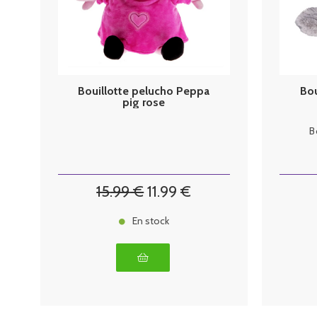
Bouillotte pelucho Peppa
Bou
pig rose
B
15
.99
€
11
.99
€
En stock