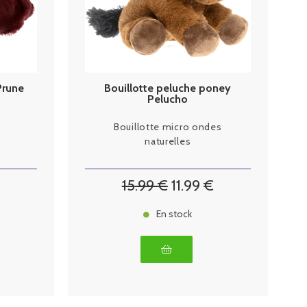
Prune
Bouillotte peluche poney
Pelucho
Bouillotte micro ondes
naturelles
15
.99
€
11
.99
€
En stock