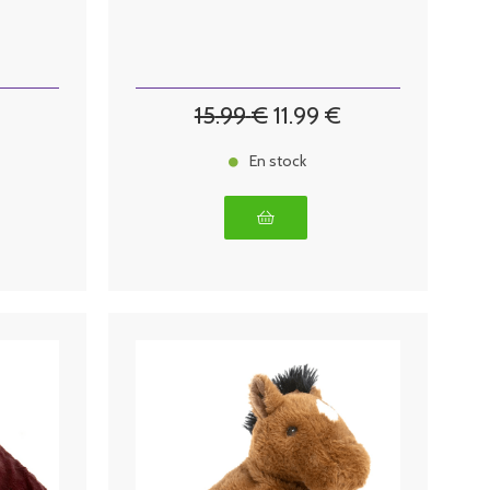
15
.99
€
11
.99
€
En stock