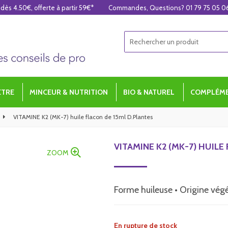
 dès 4.50€, offerte à partir 59€*
Commandes, Questions? 01 79 75 05 0
ÊTRE
MINCEUR & NUTRITION
BIO & NATUREL
COMPLÉME
VITAMINE K2 (MK-7) huile flacon de 15ml D.Plantes
VITAMINE K2 (MK-7) HUILE
ZOOM
Forme huileuse • Origine vég
En rupture de stock