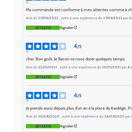
AVIS VÉRIFIÉ
Ma commande est conforme à mes attentes comme à chaque 
Avis du
07/04/2022
, suite à une expérience du
27/03/2022
par
A
UTILE
(0)
Signaler
4
/
5
AVIS VÉRIFIÉ
cher. Bon goût, le flacon va nous durer quelques temps
Avis du
22/01/2021
, suite à une expérience du
10/01/2021
par
A.
UTILE
(0)
Signaler
4
/
5
AVIS VÉRIFIÉ
Je prends aussi depuis plus d'un an à la place du Kardégic. 
Avis du
05/08/2020
, suite à une expérience du
26/07/2020
par
UTILE
(0)
Signaler