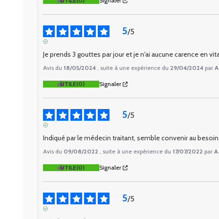
UTILE
(0)
Signaler
5
/
5
AVIS VÉRIFIÉ
Je prends 3 gouttes par jour et je n'ai aucune carence en v
Avis du
18/05/2024
, suite à une expérience du
29/04/2024
par
A
UTILE
(0)
Signaler
5
/
5
AVIS VÉRIFIÉ
Indiqué par le médecin traitant, semble convenir au besoin
Avis du
09/08/2022
, suite à une expérience du
17/07/2022
par
A
UTILE
(0)
Signaler
5
/
5
AVIS VÉRIFIÉ