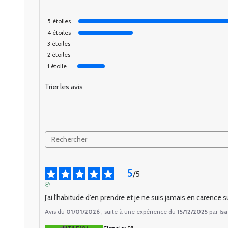
5
étoiles
4
étoiles
3
étoiles
2
étoiles
1
étoile
Trier les avis
5
/
5
AVIS VÉRIFIÉ
J'ai l'habitude d'en prendre et je ne suis jamais en carence
Avis du
01/01/2026
, suite à une expérience du
15/12/2025
par
Isa