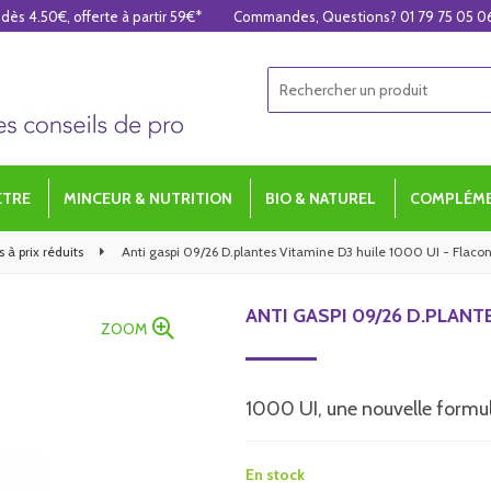
 dès 4.50€, offerte à partir 59€*
Commandes, Questions? 01 79 75 05 0
ÊTRE
MINCEUR & NUTRITION
BIO & NATUREL
COMPLÉME
 à prix réduits
Anti gaspi 09/26 D.plantes Vitamine D3 huile 1000 UI - Flaco
ANTI GASPI 09/26 D.PLANT
ZOOM
1000 UI, une nouvelle formule
En stock