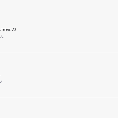
itamines D3
.A.
.
.A.