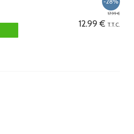
17
.99
€
12
.99
€
T.T.C.