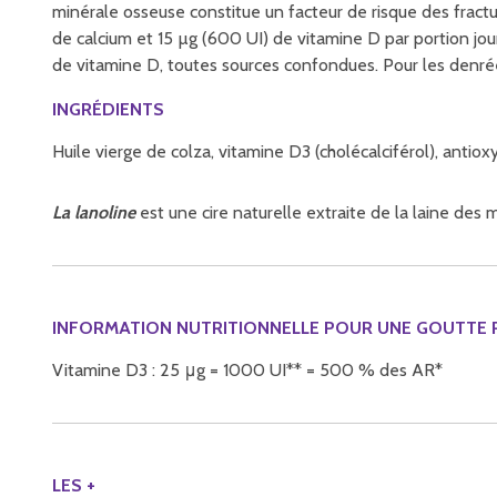
minérale osseuse constitue un facteur de risque des fract
de calcium et 15 µg (600 UI) de vitamine D par portion j
de vitamine D, toutes sources confondues. Pour les denrée
INGRÉDIENTS
Huile vierge de colza, vitamine D3 (cholécalciférol), antiox
La lanoline
est une cire naturelle extraite de la laine des
INFORMATION NUTRITIONNELLE POUR UNE GOUTTE P
Vitamine D3 : 25 μg = 1000 UI** = 500 % des AR*
LES +