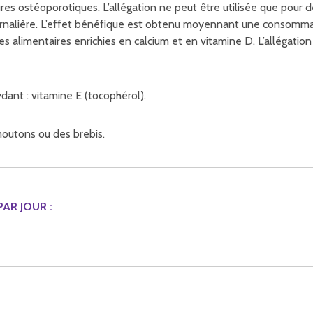
ures ostéoporotiques. L’allégation ne peut être utilisée que po
ournalière. L’effet bénéfique est obtenu moyennant une consomma
s alimentaires enrichies en calcium et en vitamine D. L’allégatio
ydant : vitamine E (tocophérol).
 moutons ou des brebis.
AR JOUR :