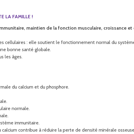
E LA FAMILLE !
immunitaire, maintien de la fonction musculaire, croissance e
ellulaires : elle soutient le fonctionnement normal du système im
’une bonne santé globale.
us les âges.
normale du calcium et du phosphore.
ale.
ulaire normale.
male.
ystème immunitaire.
t du calcium contribue à réduire la perte de densité minérale oss