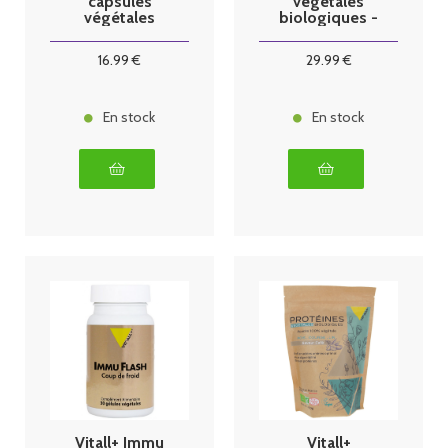
capsules
végétales
végétales
biologiques -
saveur coco -
450g
16
.99
€
29
.99
€
En stock
En stock
Vitall+ Immu
Vitall+