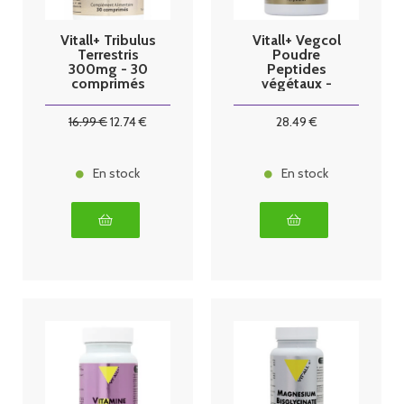
Vitall+ Tribulus
Vitall+ Vegcol
Terrestris
Poudre
300mg - 30
Peptides
comprimés
végétaux -
125g
16
.99
€
12
.74
€
28
.49
€
En stock
En stock