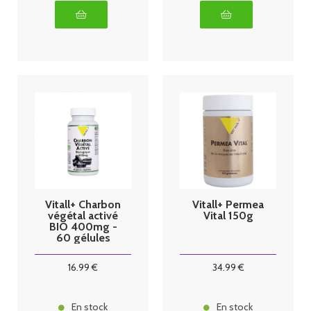
Vitall+ Charbon
Vitall+ Permea
végétal activé
Vital 150g
BIO 400mg -
60 gélules
16
.99
€
34
.99
€
En stock
En stock