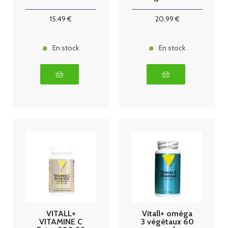
BIO* 200mg
60 gel
15
.49
€
20
.99
€
En stock
En stock
VITALL+
Vitall+ oméga
VITAMINE C
3 végétaux 60