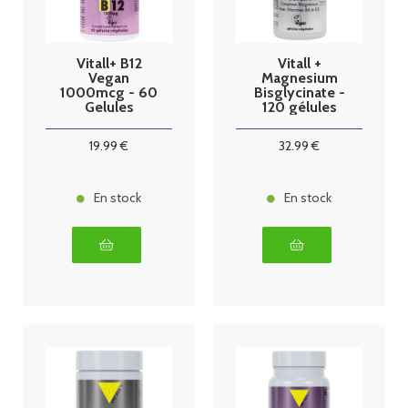
Vitall+ B12
Vitall +
Vegan
Magnesium
1000mcg - 60
Bisglycinate -
Gelules
120 gélules
végétales
19
.99
€
32
.99
€
En stock
En stock