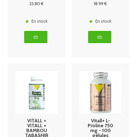
végetales
23
.80
€
18
.99
€
En stock
En stock
VITALL +
Vitall+ L-
VITALL +
Proline 750
BAMBOU
mg - 100
TABASHIR
gélules