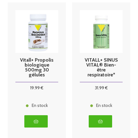
Vitall+ Propolis
VITALL+ SINUS
biologique
VITAL® Bien-
500mg 30
être
gélules
respiratoire*
végétales
60 caps
19
.99
€
31
.99
€
En stock
En stock