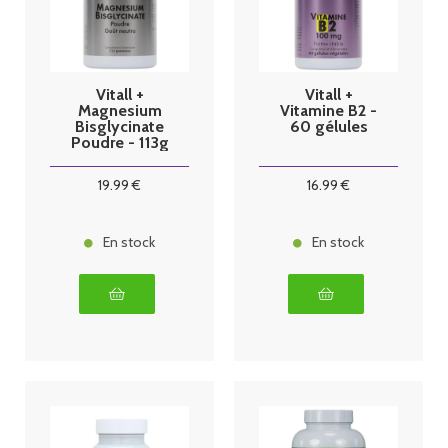
Vitall +
Vitall +
Magnesium
Vitamine B2 -
Bisglycinate
60 gélules
Poudre - 113g
19
.99
€
16
.99
€
En stock
En stock