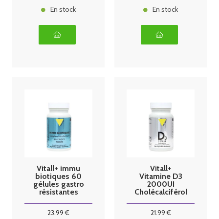
En stock
En stock
Vitall+ immu
Vitall+
biotiques 60
Vitamine D3
gélules gastro
2000UI
résistantes
Cholécalciférol
50mcg 100
capsules
23
.99
€
21
.99
€