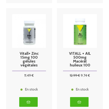
Vitall+ Zinc
VITALL + AIL
15mg 100
500mg
gélules
Macérât
végétales
huileux 100
caps
11
.49
€
12
.99
€
9
.74
€
En stock
En stock