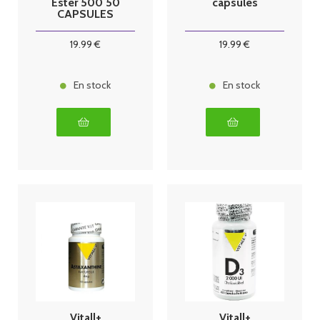
Ester 500 50
capsules
CAPSULES
19
.99
€
19
.99
€
En stock
En stock
Vitall+
Vitall+