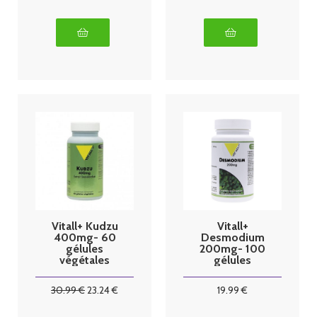
Vitall+ Kudzu
Vitall+
400mg- 60
Desmodium
gélules
200mg- 100
végétales
gélules
végétales
30
.99
€
23
.24
€
19
.99
€