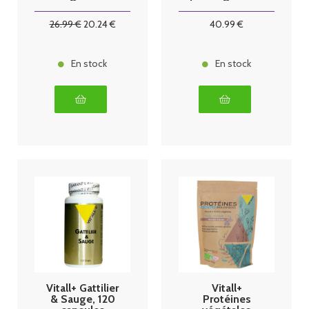
comprimés
26
.99
€
20
.24
€
40
.99
€
En stock
En stock
Vitall+ Gattilier
Vitall+
& Sauge, 120
Protéines