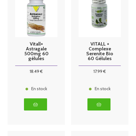
Vitall+
VITALL +
Astragale
Complexe
500mg 60
Serenite Bio
gélules
60 Gélules
18
.49
€
17
.99
€
En stock
En stock