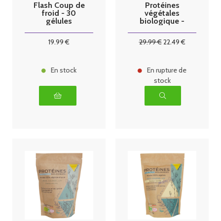
Flash Coup de
Protéines
froid - 30
végétales
gélules
biologique -
saveur café -
450g
19
.99
€
29
.99
€
22
.49
€
En stock
En rupture de
stock