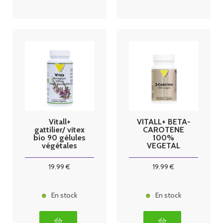
Vitall+
VITALL+ BETA-
gattilier/ vitex
CAROTENE
bio 90 gélules
100%
végétales
VEGETAL
19
.99
€
19
.99
€
En stock
En stock