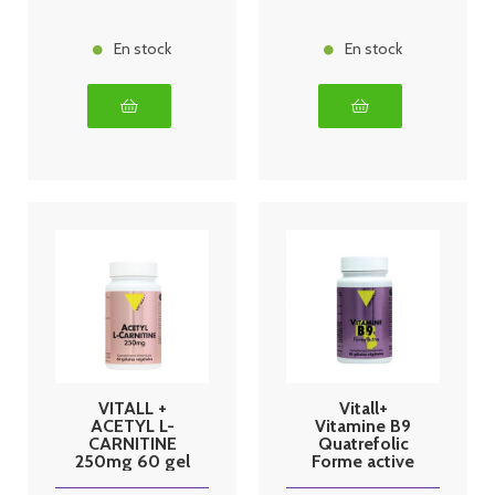
En stock
En stock
VITALL +
Vitall+
ACETYL L-
Vitamine B9
CARNITINE
Quatrefolic
250mg 60 gel
Forme active
60 gélules