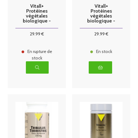
Vitall+
Vitall+
Protéines
Protéines
végétales
végétales
biologique -
biologique -
saveur neutre -
saveur vanille -
450g
450g
29
.99
€
29
.99
€
En rupture de
En stock
stock