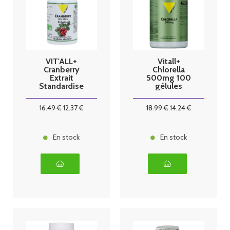
VIT'ALL+
Vitall+
Cranberry
Chlorella
Extrait
500mg 100
Standardise
gélules
Bio 400mg 30
végétales
Gélules
16
.49
€
12
.37
€
18
.99
€
14
.24
€
En stock
En stock