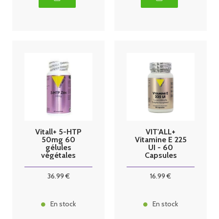
Vitall+ 5-HTP
VIT'ALL+
50mg 60
Vitamine E 225
gélules
UI - 60
végétales
Capsules
36
.99
€
16
.99
€
En stock
En stock