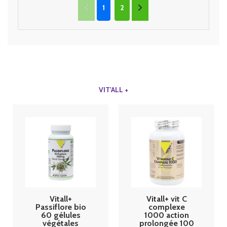
1
2
VIT'ALL +
Vitall+
Vitall+ vit C
Passiflore bio
complexe
60 gélules
1000 action
végétales
prolongée 100