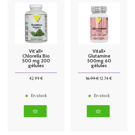
Vit'all+
Vitall+
Chlorella Bio
Glutamine
500 mg 200
500mg 60
gélules
gélules
végétales
42
.99
€
16
.99
€
12
.74
€
En stock
En stock