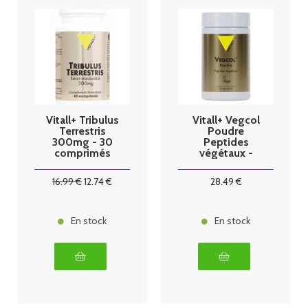
Vitall+ Tribulus
Vitall+ Vegcol
Terrestris
Poudre
300mg - 30
Peptides
comprimés
végétaux -
125g
16
.99
€
12
.74
€
28
.49
€
En stock
En stock