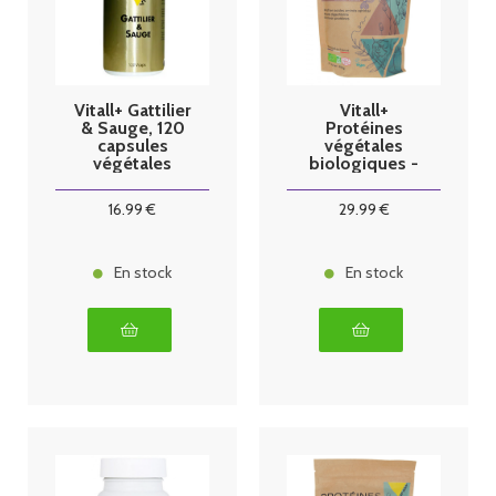
Vitall+ Gattilier
Vitall+
& Sauge, 120
Protéines
capsules
végétales
végétales
biologiques -
saveur coco -
450g
16
.99
€
29
.99
€
En stock
En stock