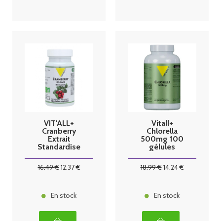
VIT'ALL+
Vitall+
Cranberry
Chlorella
Extrait
500mg 100
Standardise
gélules
Bio 400mg 30
végétales
Gélules
16
.49
€
12
.37
€
18
.99
€
14
.24
€
En stock
En stock