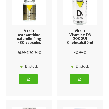
Vitall+
Vitall+
astaxanthine
Vitamine D3
naturelle 4mg
2000UI
- 30 capsules
Cholécalciférol
50mcg 250
capsules
26
.99
€
20
.24
€
40
.99
€
En stock
En stock