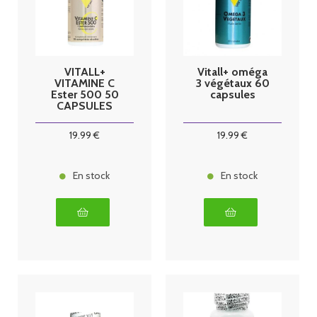
VITALL+
Vitall+ oméga
VITAMINE C
3 végétaux 60
Ester 500 50
capsules
CAPSULES
19
.99
€
19
.99
€
En stock
En stock