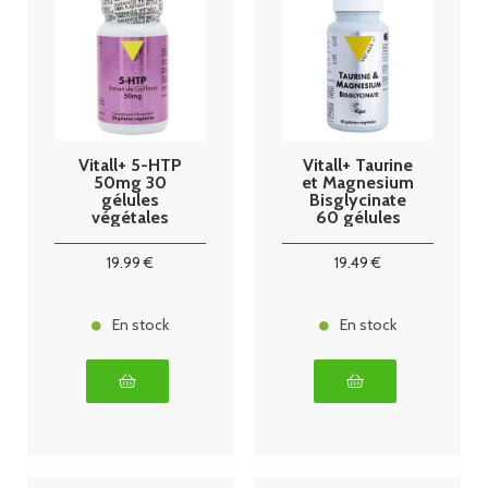
Vitall+ 5-HTP
Vitall+ Taurine
50mg 30
et Magnesium
gélules
Bisglycinate
végétales
60 gélules
végétales
19
.99
€
19
.49
€
En stock
En stock