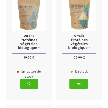
Vitall+
Vitall+
Protéines
Protéines
végétales
végétales
biologique -
biologique -
saveur neutre -
saveur vanille -
450g
450g
29
.99
€
29
.99
€
En rupture de
En stock
stock