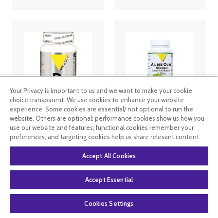
Your Privacy is important to us and we want to make your cookie
choice transparent. We use cookies to enhance your website
experience. Some cookies are essential/ not optional to run the
Vitall+
VITALL + AIL
Vitamine D3
DES OURS
website. Others are optional: performance cookies show us how you
végétale 20
BIO* 350mg
use our website and features; functional cookies remember your
µg - 100
100 gel
preferences; and targeting cookies help us share relevant content.
gélules
végétales
12
.99
€
32
.99
€
24
.74
€
Accept All Cookies
Accept Essential
En stock
En stock
Cookies Settings