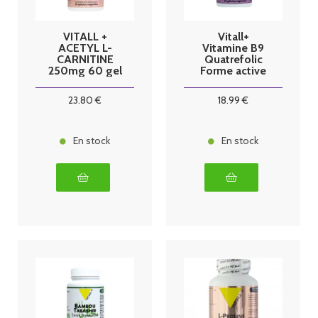
VITALL +
Vitall+
ACETYL L-
Vitamine B9
CARNITINE
Quatrefolic
250mg 60 gel
Forme active
60 gélules
végetales
23
.80
€
18
.99
€
En stock
En stock