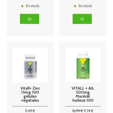
En stock
En stock
Vitall+ Zinc
VITALL + AIL
15mg 100
500mg
gélules
Macérât
végétales
huileux 100
caps
11
.49
€
12
.99
€
9
.74
€