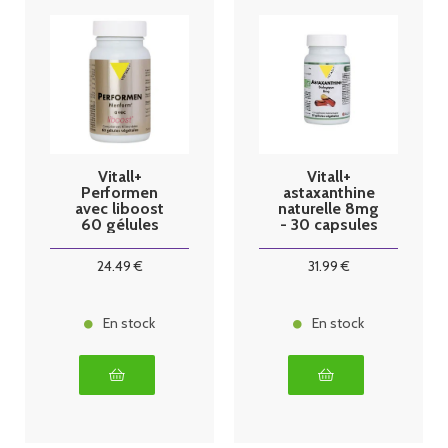
Vitall+
Vitall+
Performen
astaxanthine
avec liboost
naturelle 8mg
60 gélules
- 30 capsules
végetales
24
.49
€
31
.99
€
En stock
En stock