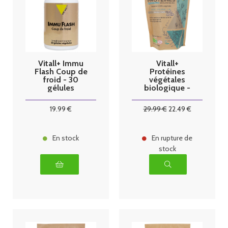
Vitall+ Immu
Vitall+
Flash Coup de
Protéines
froid - 30
végétales
gélules
biologique -
saveur café -
450g
19
.99
€
29
.99
€
22
.49
€
En stock
En rupture de
stock