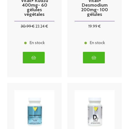
Vitall+ Kudzu
Vitall+
400mg- 60
Desmodium
gélules
200mg- 100
végétales
gélules
végétales
30
.99
€
23
.24
€
19
.99
€
En stock
En stock