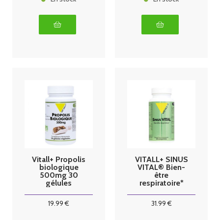
Vitall+ Propolis
VITALL+ SINUS
biologique
VITAL® Bien-
500mg 30
être
gélules
respiratoire*
végétales
60 caps
19
.99
€
31
.99
€