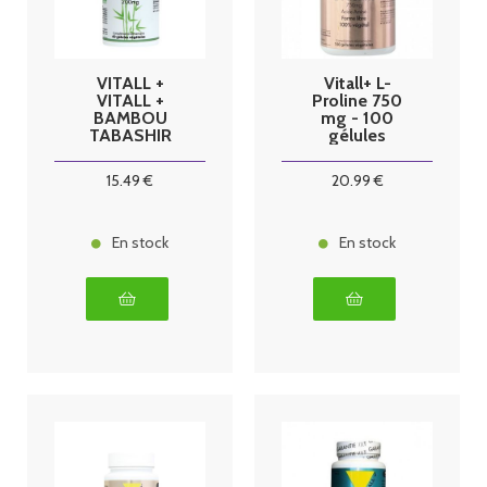
VITALL +
Vitall+ L-
VITALL +
Proline 750
BAMBOU
mg - 100
TABASHIR
gélules
BIO* 200mg
60 gel
15
.49
€
20
.99
€
En stock
En stock