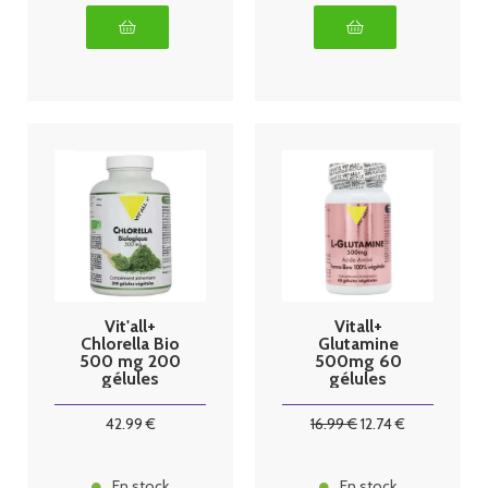
Vit'all+
Vitall+
Chlorella Bio
Glutamine
500 mg 200
500mg 60
gélules
gélules
végétales
42
.99
€
16
.99
€
12
.74
€
En stock
En stock