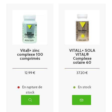
Vitall+ zinc
VITALL+ SOLA
complexe 100
VITAL®
comprimés
Complexe
solaire 60
caps
12
.99
€
37
.20
€
En rupture de
En stock
stock