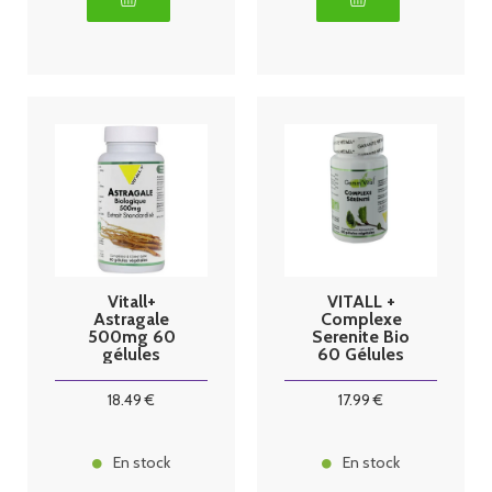
Vitall+
VITALL +
Astragale
Complexe
500mg 60
Serenite Bio
gélules
60 Gélules
18
.49
€
17
.99
€
En stock
En stock