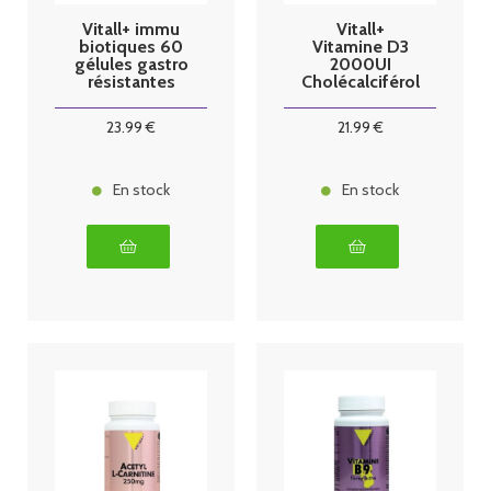
Vitall+ immu
Vitall+
biotiques 60
Vitamine D3
gélules gastro
2000UI
résistantes
Cholécalciférol
50mcg 100
capsules
23
.99
€
21
.99
€
En stock
En stock