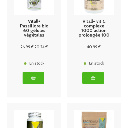
Vitall+
Vitall+ vit C
Passiflore bio
complexe
60 gélules
1000 action
végétales
prolongée 100
comprimés
26
.99
€
20
.24
€
40
.99
€
En stock
En stock