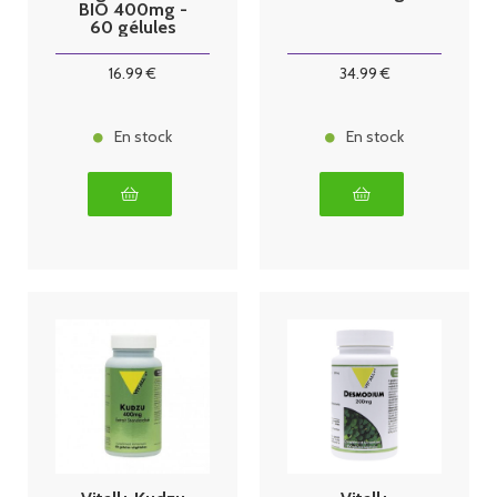
BIO 400mg -
60 gélules
16
.99
€
34
.99
€
En stock
En stock