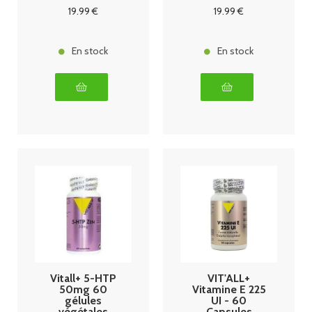
19
.99
€
19
.99
€
En stock
En stock
Vitall+ 5-HTP
VIT'ALL+
50mg 60
Vitamine E 225
gélules
UI - 60
végétales
Capsules