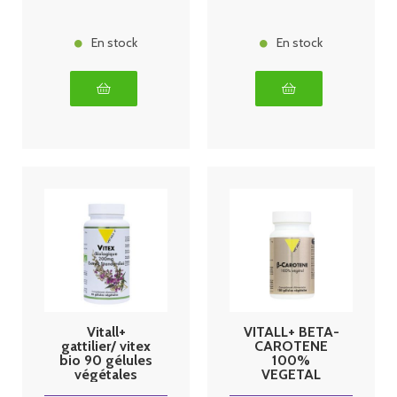
En stock
En stock
Vitall+
VITALL+ BETA-
gattilier/ vitex
CAROTENE
bio 90 gélules
100%
végétales
VEGETAL