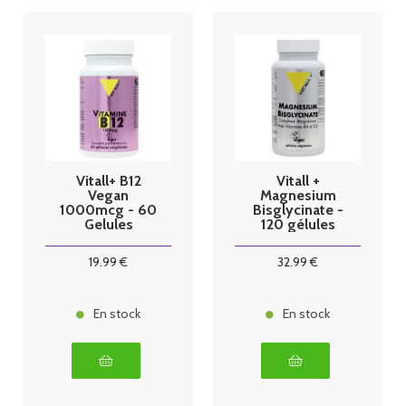
Vitall+ B12
Vitall +
Vegan
Magnesium
1000mcg - 60
Bisglycinate -
Gelules
120 gélules
végétales
19
.99
€
32
.99
€
En stock
En stock