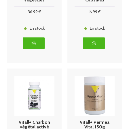
36
.99
€
16
.99
€
En stock
En stock
Vitall+ Charbon
Vitall+ Permea
végétal activé
Vital 150g