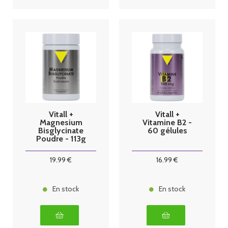
Vitall +
Vitall +
Magnesium
Vitamine B2 -
Bisglycinate
60 gélules
Poudre - 113g
19
.99
€
16
.99
€
En stock
En stock