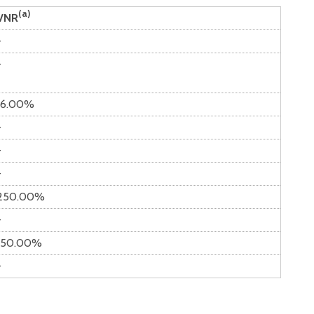
(a)
VNR
-
-
16.00%
-
-
-
250.00%
-
150.00%
-