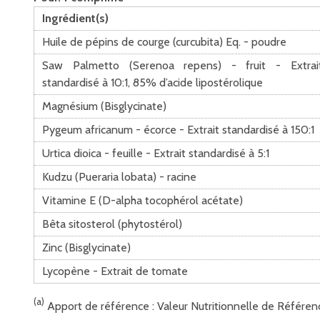
Ingrédient(s)
Huile de pépins de courge (curcubita) Eq. - poudre
Saw Palmetto (Serenoa repens) - fruit - Extrai
standardisé à 10:1, 85% d’acide lipostérolique
Magnésium (Bisglycinate)
Pygeum africanum - écorce - Extrait standardisé à 150:1
Urtica dioica - feuille - Extrait standardisé à 5:1
Kudzu (Pueraria lobata) - racine
Vitamine E (D-alpha tocophérol acétate)
Bêta sitosterol (phytostérol)
Zinc (Bisglycinate)
Lycopène - Extrait de tomate
(a)
Apport de référence : Valeur Nutritionnelle de Référen