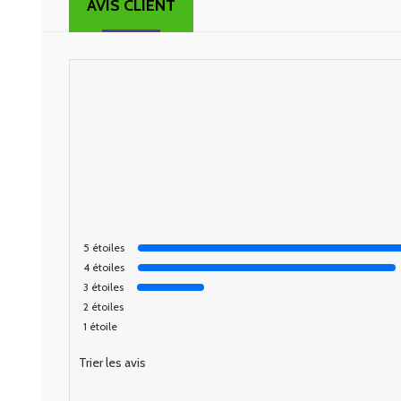
AVIS CLIENT
5
étoiles
4
étoiles
3
étoiles
2
étoiles
1
étoile
Trier les avis