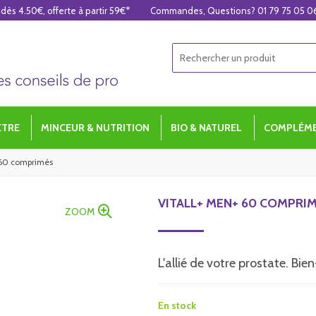
 dès 4.50€, offerte à partir 59€*
Commandes, Questions? 01 79 75 05 0
ÊTRE
MINCEUR & NUTRITION
BIO & NATUREL
COMPLÉME
 60 comprimés
VITALL+ MEN+ 60 COMPRI
ZOOM
L'allié de votre prostate. Bi
En stock