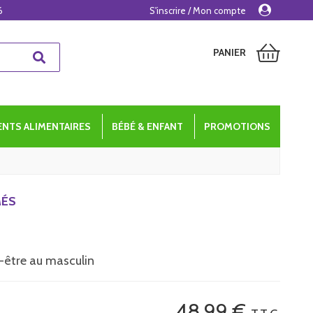
6
S'inscrire / Mon compte
PANIER
NTS ALIMENTAIRES
BÉBÉ & ENFANT
PROMOTIONS
MÉS
en-être au masculin
48
.99
€