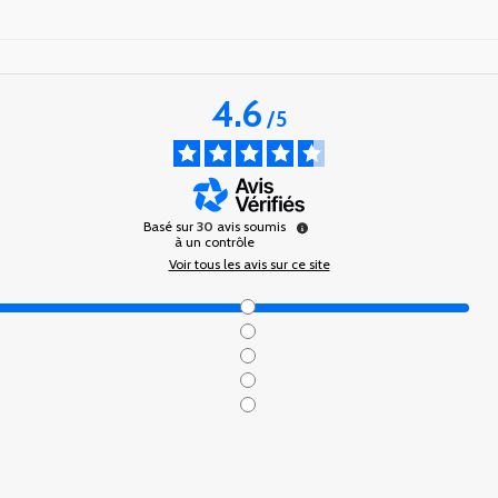
4.6
/
5
Basé sur
30
avis soumis
à un contrôle
Voir tous les avis sur ce site