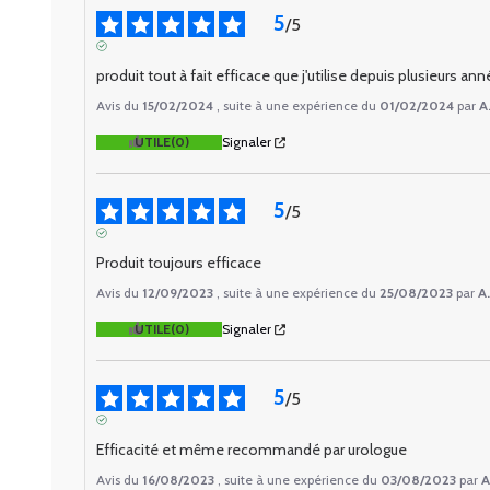
5
/
5
AVIS VÉRIFIÉ
produit tout à fait efficace que j'utilise depuis plusieurs ann
Avis du
15/02/2024
, suite à une expérience du
01/02/2024
par
A
UTILE
(0)
Signaler
5
/
5
AVIS VÉRIFIÉ
Produit toujours efficace
Avis du
12/09/2023
, suite à une expérience du
25/08/2023
par
A.
UTILE
(0)
Signaler
5
/
5
AVIS VÉRIFIÉ
Efficacité et même recommandé par urologue
Avis du
16/08/2023
, suite à une expérience du
03/08/2023
par
A