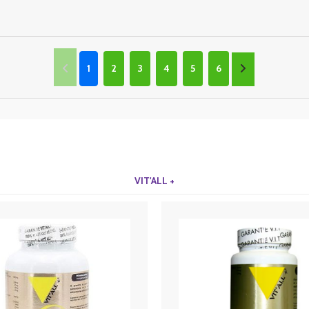
1
2
3
4
5
6
VIT'ALL +