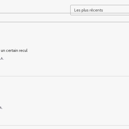
 un certain recul
.A.
A.