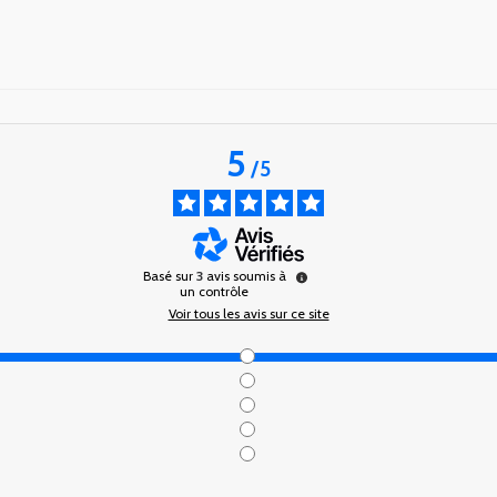
5
/
5
Basé sur
3
avis soumis à
un contrôle
Voir tous les avis sur ce site