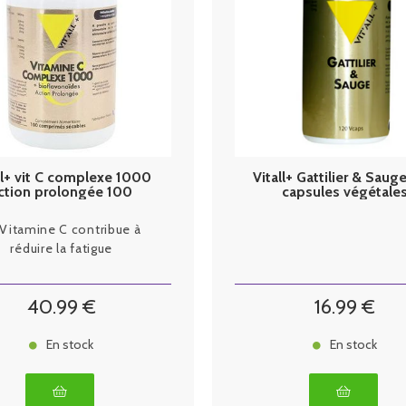
ll+ vit C complexe 1000
Vitall+ Gattilier & Sauge
ction prolongée 100
capsules végétale
comprimés
 Vitamine C contribue à
réduire la fatigue
40
.99
€
16
.99
€
En stock
En stock