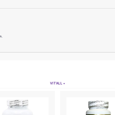
A.
VIT'ALL +