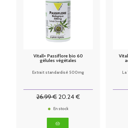
Vitall+ Passiflore bio 60
Vita
gélules végétales
a
Extrait standardisé 500mg
La
26
.99
€
20
.24
€
En stock