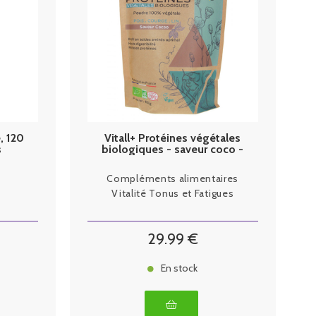
, 120
Vitall+ Protéines végétales
s
biologiques - saveur coco -
450g
Compléments alimentaires
Vitalité Tonus et Fatigues
29
.99
€
En stock