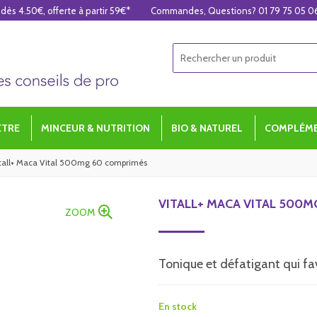
 dès 4.50€, offerte à partir 59€*
Commandes, Questions? 01 79 75 05 0
ÊTRE
MINCEUR & NUTRITION
BIO & NATUREL
COMPLÉME
tall+ Maca Vital 500mg 60 comprimés
VITALL+ MACA VITAL 500
ZOOM
Tonique et défatigant qui fav
En stock