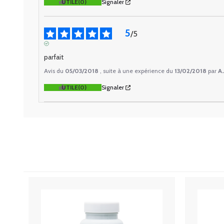
UTILE
(0)
Signaler
5
/
5
AVIS VÉRIFIÉ
parfait
Avis du
05/03/2018
, suite à une expérience du
13/02/2018
par
A.
UTILE
(0)
Signaler