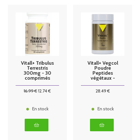
Vitall+ Tribulus
Vitall+ Vegcol
Terrestris
Poudre
300mg - 30
Peptides
comprimés
végétaux -
125g
16
.99
€
12
.74
€
28
.49
€
En stock
En stock