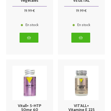
végétales
VEGETAL
19
.99
€
19
.99
€
En stock
En stock
Vitall+ 5-HTP
VIT'ALL+
50mg 60
Vitamine E 225