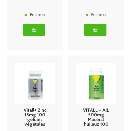
En stock
En stock
Vitall+ Zinc
VITALL + AIL
15mg 100
500mg
gélules
Macérât
végétales
huileux 100
caps