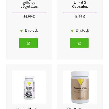
gélules
UI - 60
végétales
Capsules
36
.99
€
16
.99
€
En stock
En stock