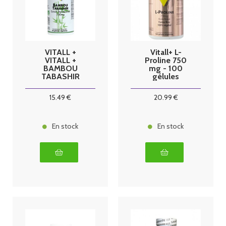
VITALL +
Vitall+ L-
VITALL +
Proline 750
BAMBOU
mg - 100
TABASHIR
gélules
BIO* 200mg
60 gel
15
.49
€
20
.99
€
En stock
En stock