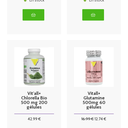
En stock
En stock
Vit'all+
Vitall+
Chlorella Bio
Glutamine
500 mg 200
500mg 60
gélules
gélules
végétales
42
.99
€
16
.99
€
12
.74
€