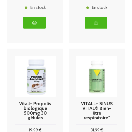
En stock
En stock
Vitall+ Propolis
VITALL+ SINUS
biologique
VITAL® Bien-
500mg 30
être
gélules
respiratoire*
végétales
60 caps
19
.99
€
31
.99
€