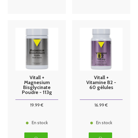
Vitall +
Vitall +
Magnesium
Vitamine B2 -
Bisglycinate
60 gélules
Poudre - 113g
19
.99
€
16
.99
€
En stock
En stock