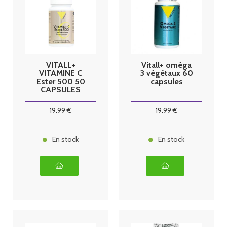
VITALL+
Vitall+ oméga
VITAMINE C
3 végétaux 60
Ester 500 50
capsules
CAPSULES
19
.99
€
19
.99
€
En stock
En stock