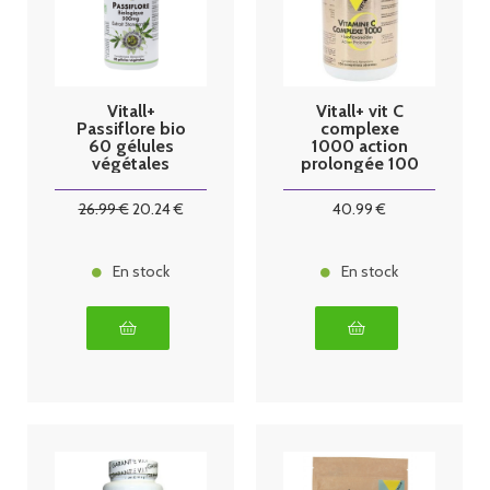
Vitall+
Vitall+ vit C
Passiflore bio
complexe
60 gélules
1000 action
végétales
prolongée 100
comprimés
26
.99
€
20
.24
€
40
.99
€
En stock
En stock