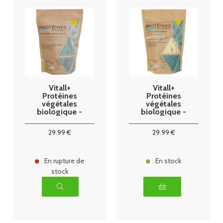
Vitall+
Vitall+
Protéines
Protéines
végétales
végétales
biologique -
biologique -
saveur neutre -
saveur vanille -
450g
450g
29
.99
€
29
.99
€
En rupture de
En stock
stock