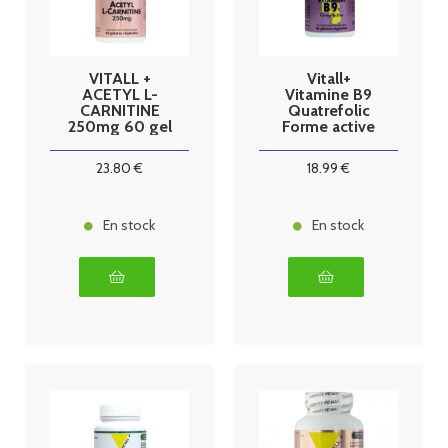
VITALL +
Vitall+
ACETYL L-
Vitamine B9
CARNITINE
Quatrefolic
250mg 60 gel
Forme active
60 gélules
végetales
23
.80
€
18
.99
€
En stock
En stock