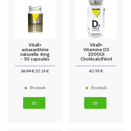
Vitall+
Vitall+
astaxanthine
Vitamine D3
naturelle 4mg
2000UI
- 30 capsules
Cholécalciférol
50mcg 250
capsules
26
.99
€
20
.24
€
40
.99
€
En stock
En stock