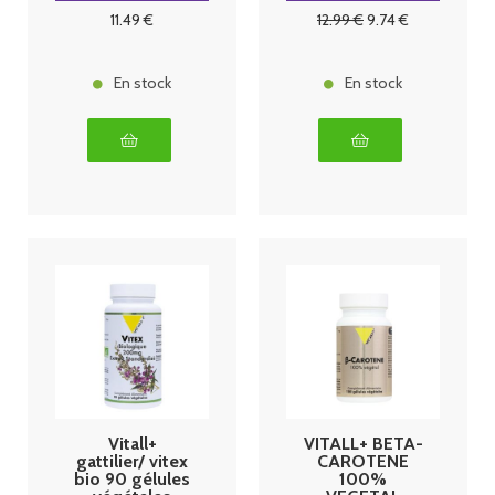
11
.49
€
12
.99
€
9
.74
€
En stock
En stock
Vitall+
VITALL+ BETA-
gattilier/ vitex
CAROTENE
bio 90 gélules
100%