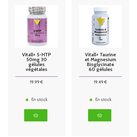
Vitall+ 5-HTP
Vitall+ Taurine
50mg 30
et Magnesium
gélules
Bisglycinate
végétales
60 gélules
végétales
19
.99
€
19
.49
€
En stock
En stock