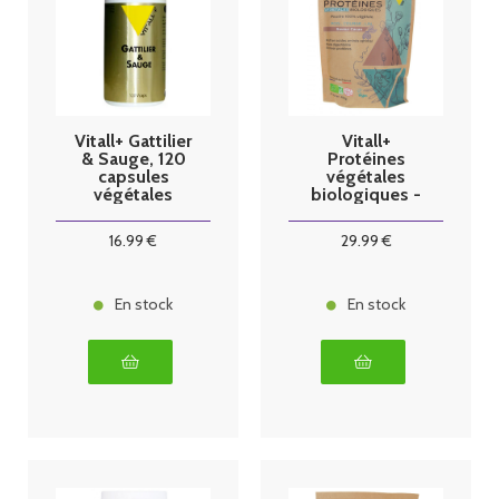
Vitall+ Gattilier
Vitall+
& Sauge, 120
Protéines
capsules
végétales
végétales
biologiques -
saveur coco -
450g
16
.99
€
29
.99
€
En stock
En stock