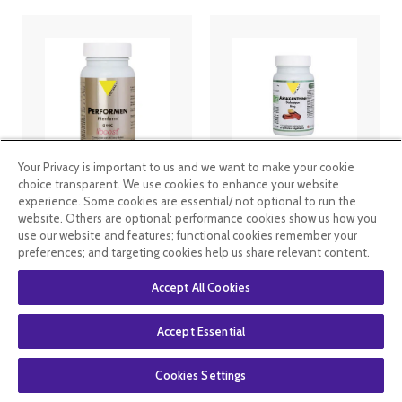
Your Privacy is important to us and we want to make your cookie
Vitall+
Vitall+
choice transparent. We use cookies to enhance your website
Performen
astaxanthine
experience. Some cookies are essential/ not optional to run the
avec liboost
naturelle 8mg
website. Others are optional: performance cookies show us how you
60 gélules
- 30 capsules
use our website and features; functional cookies remember your
végetales
preferences; and targeting cookies help us share relevant content.
24
.49
€
31
.99
€
Accept All Cookies
En stock
En stock
Accept Essential
Cookies Settings