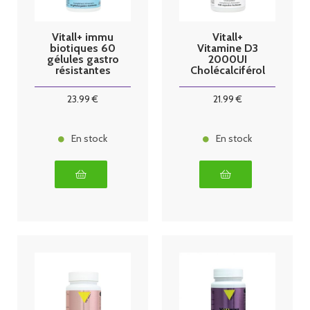
Vitall+ immu
Vitall+
biotiques 60
Vitamine D3
gélules gastro
2000UI
résistantes
Cholécalciférol
50mcg 100
capsules
23
.99
€
21
.99
€
En stock
En stock