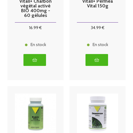
Vitall+ Charbon
Vitall+ Permea
végétal activé
Vital 150g
BIO 400mg -
60 gélules
16
.99
€
34
.99
€
En stock
En stock