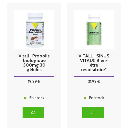
Vitall+ Propolis
VITALL+ SINUS
biologique
VITAL® Bien-
500mg 30
être
gélules
respiratoire*
végétales
60 caps
19
.99
€
31
.99
€
En stock
En stock