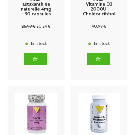
astaxanthine
Vitamine D3
naturelle 4mg
2000UI
- 30 capsules
Cholécalciférol
50mcg 250
capsules
26
.99
€
20
.24
€
40
.99
€
En stock
En stock