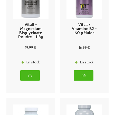
Vitall +
Vitall +
Magnesium
Vitamine B2 -
Bisglycinate
60 gélules
Poudre - 113g
19
.99
€
16
.99
€
En stock
En stock