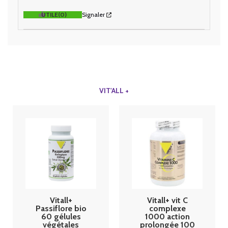
UTILE
(0)
Signaler
VIT'ALL +
Vitall+
Vitall+ vit C
Passiflore bio
complexe
60 gélules
1000 action
végétales
prolongée 100