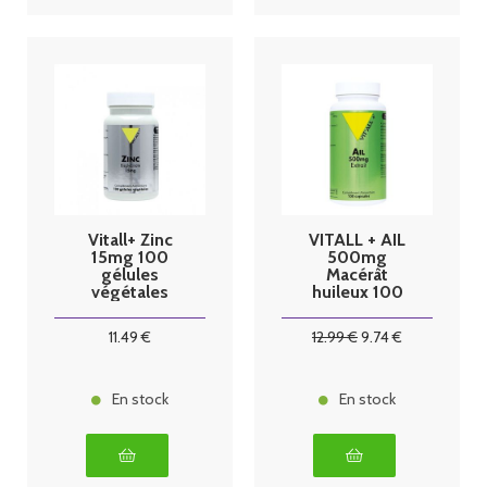
Vitall+ Zinc
VITALL + AIL
15mg 100
500mg
gélules
Macérât
végétales
huileux 100
caps
11
.49
€
12
.99
€
9
.74
€
En stock
En stock