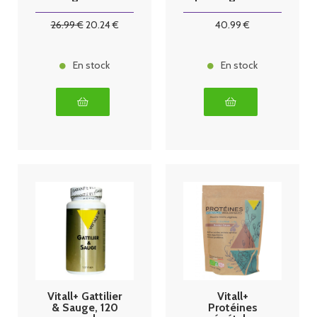
comprimés
26
.99
€
20
.24
€
40
.99
€
En stock
En stock
Vitall+ Gattilier
Vitall+
& Sauge, 120
Protéines