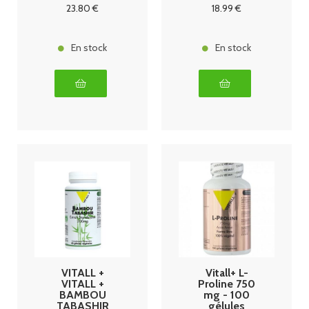
végetales
23
.80
€
18
.99
€
En stock
En stock
VITALL +
Vitall+ L-
VITALL +
Proline 750
BAMBOU
mg - 100
TABASHIR
gélules