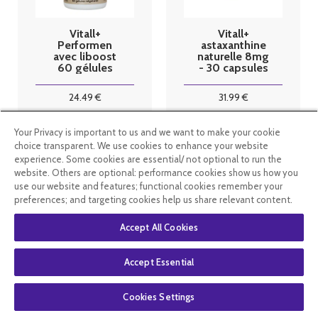
Vitall+
Vitall+
Performen
astaxanthine
avec liboost
naturelle 8mg
60 gélules
- 30 capsules
végetales
24
.49
€
31
.99
€
Your Privacy is important to us and we want to make your cookie
En stock
En stock
choice transparent. We use cookies to enhance your website
experience. Some cookies are essential/ not optional to run the
website. Others are optional: performance cookies show us how you
use our website and features; functional cookies remember your
preferences; and targeting cookies help us share relevant content.
Accept All Cookies
Accept Essential
Cookies Settings