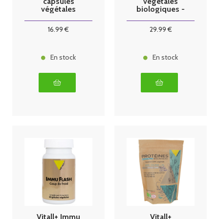
capsules
végétales
végétales
biologiques -
saveur coco -
450g
16
.99
€
29
.99
€
En stock
En stock
Vitall+ Immu
Vitall+