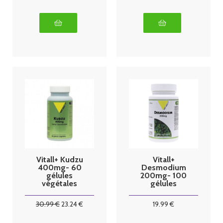
Vitall+ Kudzu
Vitall+
400mg- 60
Desmodium
gélules
200mg- 100
végétales
gélules
végétales
30
.99
€
23
.24
€
19
.99
€