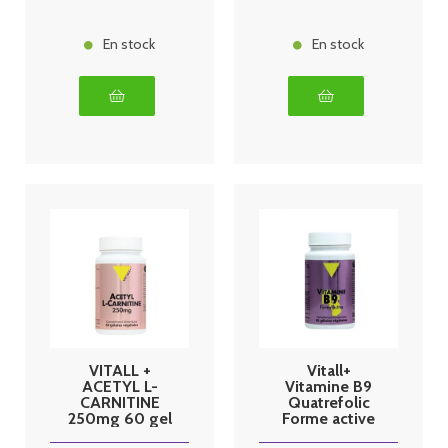
En stock
En stock
VITALL +
Vitall+
ACETYL L-
Vitamine B9
CARNITINE
Quatrefolic
250mg 60 gel
Forme active
60 gélules