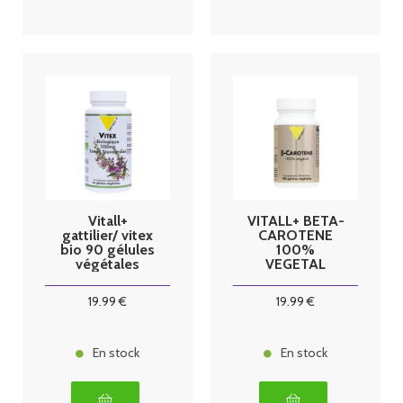
Vitall+
VITALL+ BETA-
gattilier/ vitex
CAROTENE
bio 90 gélules
100%
végétales
VEGETAL
19
.99
€
19
.99
€
En stock
En stock