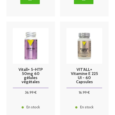
Vitall+ 5-HTP
VIT'ALL+
50mg 60
Vitamine E 225
gélules
UI - 60
végétales
Capsules
36
.99
€
16
.99
€
En stock
En stock