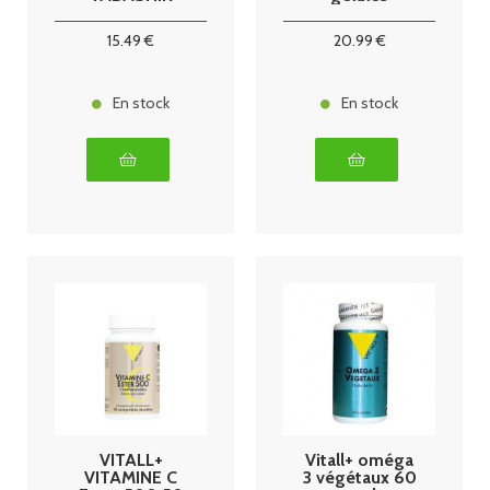
BIO* 200mg
60 gel
15
.49
€
20
.99
€
En stock
En stock
VITALL+
Vitall+ oméga
VITAMINE C
3 végétaux 60