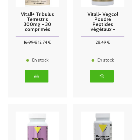
Vitall+ Tribulus
Vitall+ Vegcol
Terrestris
Poudre
300mg - 30
Peptides
comprimés
végétaux -
125g
16
.99
€
12
.74
€
28
.49
€
En stock
En stock