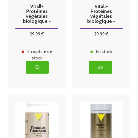
Vitall+
Vitall+
Protéines
Protéines
végétales
végétales
biologique -
biologique -
saveur neutre -
saveur vanille -
450g
450g
29
.99
€
29
.99
€
En rupture de
En stock
stock