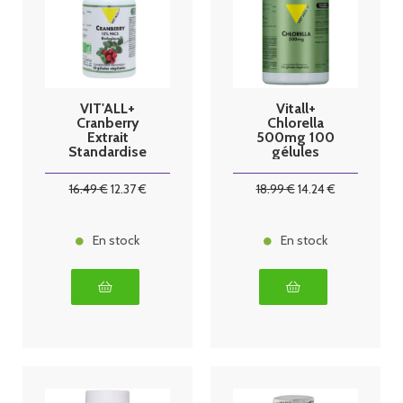
VIT'ALL+
Vitall+
Cranberry
Chlorella
Extrait
500mg 100
Standardise
gélules
Bio 400mg 30
végétales
Gélules
16
.49
€
12
.37
€
18
.99
€
14
.24
€
En stock
En stock