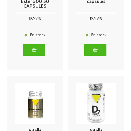
Ester 500 50
capsules
CAPSULES
19
.99
€
19
.99
€
En stock
En stock
Vitall+
Vitall+