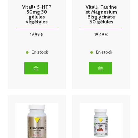
Vitall+ 5-HTP
Vitall+ Taurine
50mg 30
et Magnesium
gélules
Bisglycinate
végétales
60 gélules
végétales
19
.99
€
19
.49
€
En stock
En stock