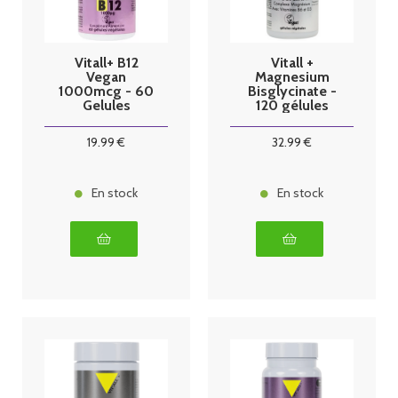
Vitall+ B12
Vitall +
Vegan
Magnesium
1000mcg - 60
Bisglycinate -
Gelules
120 gélules
végétales
19
.99
€
32
.99
€
En stock
En stock