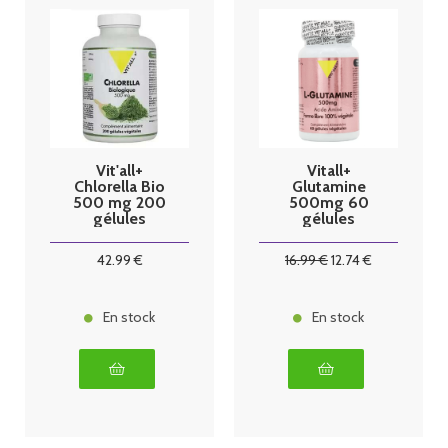
Vit'all+
Vitall+
Chlorella Bio
Glutamine
500 mg 200
500mg 60
gélules
gélules
végétales
42
.99
€
16
.99
€
12
.74
€
En stock
En stock