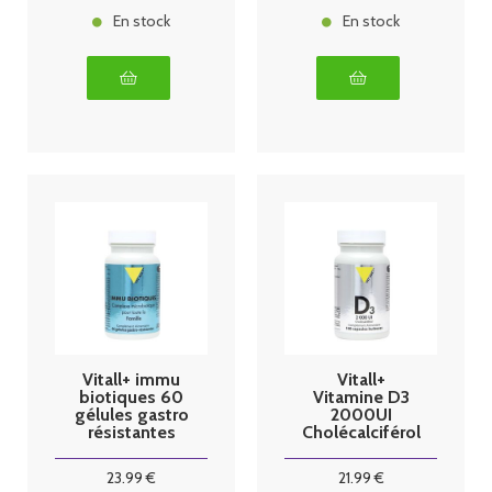
En stock
En stock
Vitall+ immu
Vitall+
biotiques 60
Vitamine D3
gélules gastro
2000UI
résistantes
Cholécalciférol
50mcg 100
capsules
23
.99
€
21
.99
€