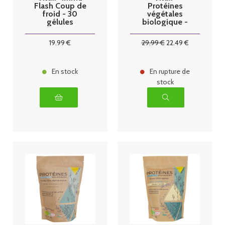
Flash Coup de
Protéines
froid - 30
végétales
gélules
biologique -
saveur café -
450g
19
.99
€
29
.99
€
22
.49
€
En stock
En rupture de
stock