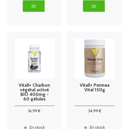
Vitall+ Charbon
Vitall+ Permea
végétal activé
Vital 150g
BIO 400mg -
60 gélules
16
.99
€
34
.99
€
En stock
En stock