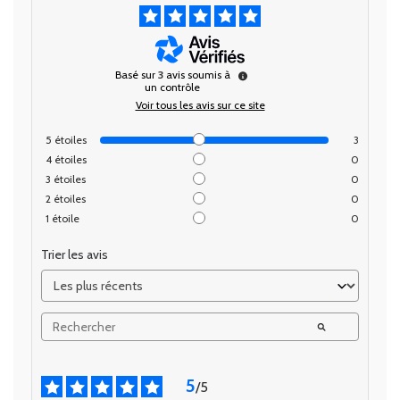
Basé sur
3
avis soumis à
un contrôle
Voir tous les avis sur ce site
5
étoiles
3
4
étoiles
0
3
étoiles
0
2
étoiles
0
1
étoile
0
Trier les avis
5
/
5