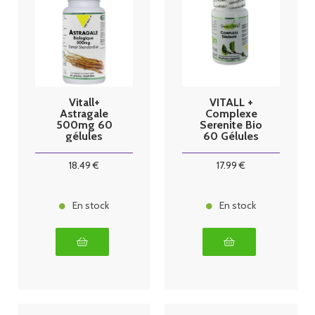
Vitall+
VITALL +
Astragale
Complexe
500mg 60
Serenite Bio
gélules
60 Gélules
18
.49
€
17
.99
€
En stock
En stock