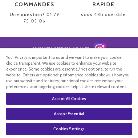
COMMANDES
RAPIDE
Une question? 01 79
sous 48h ouvrable
75 05 06
REJOIGNEZ NOTRE COMMUNAUTE
NEWSLETTER
Your Privacy is important to us and we want to make your cookie
choice transparent. We use cookies to enhance your website
experience. Some cookies are essential/ not optional to run the
website. Others are optional: performance cookies show us how you
use our website and features; functional cookies remember your
preferences; and targeting cookies help us share relevant content.
Vous affirmez avoir pris connaissance de notre
politique de
confidentialité
. Vous disposez d'un droit d'accès, de rectification et
Accept All Cookies
d'opposition.
Accept Essential
Contacter le service client
Cookies Settings
Informations livraison