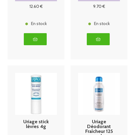
12
.60
€
9
.70
€
En stock
En stock
Uriage stick
Uriage
lèvres 4g
Déodorant
Fraîcheur 125