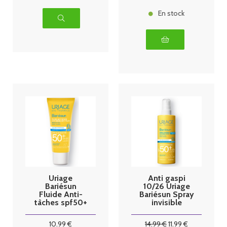
En stock
Uriage
Anti gaspi
Bariésun
10/26 Uriage
Fluide Anti-
Bariésun Spray
tâches spf50+
invisible
40ml
spf50+ 200ml
10
.99
€
14
.99
€
11
.99
€