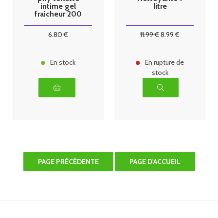
intime gel
litre
fraicheur 200
ml
6
.80
€
11
.99
€
8
.99
€
En stock
En rupture de
stock