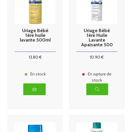
Uriage Bébé
Uriage Bébé
1ère huile
1ère Huile
lavante 500ml
Lavante
Apaisante 500
ml
13
.80
€
10
.90
€
En stock
En rupture de
stock