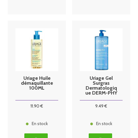
Uriage Huile
Uriage Gel
démaquillante
Surgras
100ML
Dermatologiq
ue DERM-PHY
1L
11
.90
€
9
.49
€
En stock
En stock