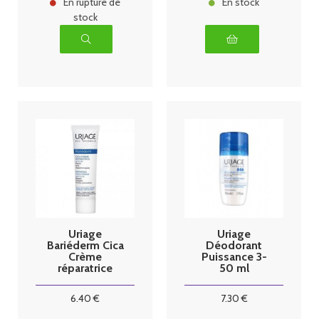
En rupture de
En stock
stock
Uriage
Uriage
Bariéderm Cica
Déodorant
Crème
Puissance 3-
réparatrice
50 ml
40ml
6
.40
€
7
.30
€