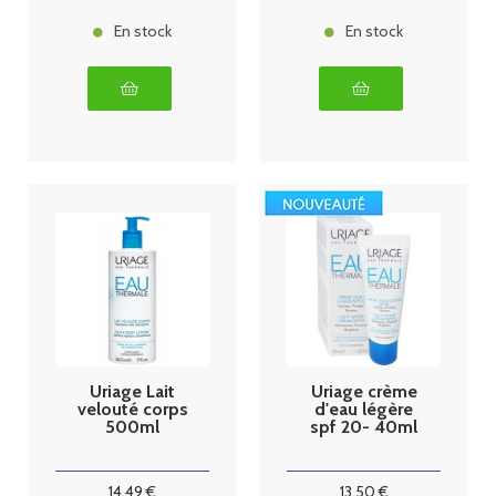
En stock
En stock
Uriage Lait
Uriage crème
velouté corps
d'eau légère
500ml
spf 20- 40ml
14
.49
€
13
.50
€