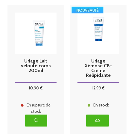
Uriage Lait
Uriage
velouté corps
Xémose C8+
200ml
Crème
Relipidante
Anti-Grattage
200 ml
10
.90
€
12
.99
€
En rupture de
En stock
stock