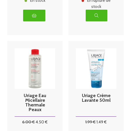
En stock
En rupture de
stock
Uriage Eau
Uriage Crème
Micellaire
Lavante 50ml
Thermale
Peaux
Sensibles 500
ml
6
.00
€
4
.50
€
1
.99
€
1
.49
€