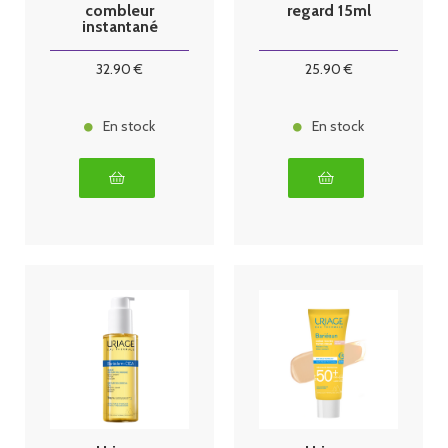
combleur
regard 15ml
instantané
30ml
32
.90
€
25
.90
€
En stock
En stock