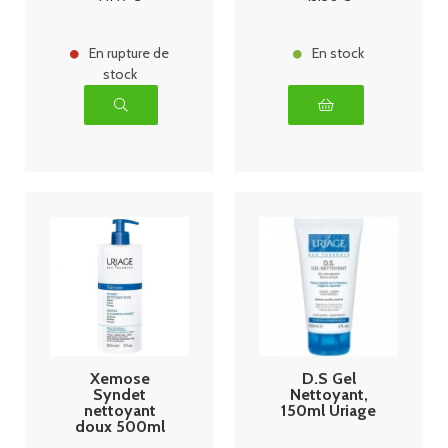
En rupture de
En stock
stock
Xemose
D.S Gel
Syndet
Nettoyant,
nettoyant
150ml Uriage
doux 500ml
Uriage