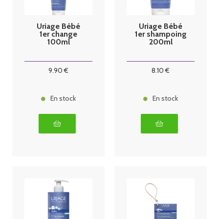
Uriage Bébé
Uriage Bébé
1er change
1er shampoing
100ml
200ml
9
.90
€
8
.10
€
En stock
En stock