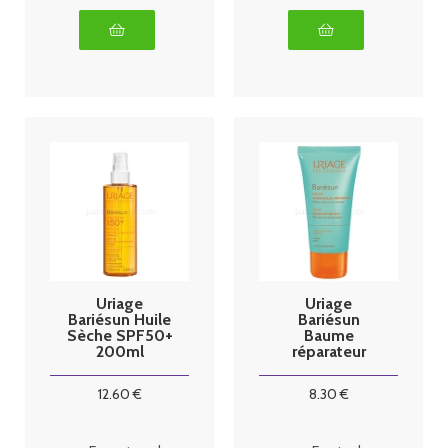
Uriage
Uriage
Bariésun Huile
Bariésun
Sèche SPF50+
Baume
200ml
réparateur
Après soleil
150ml
12
.60
€
8
.30
€