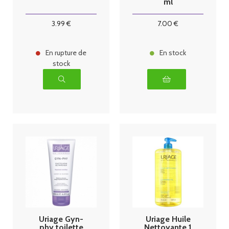
ml
3
.99
€
7
.00
€
En rupture de
En stock
stock
Uriage Gyn-
Uriage Huile
phy toilette
Nettoyante 1