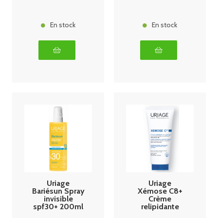
En stock
En stock
Uriage
Uriage
Bariésun Spray
Xémose C8+
invisible
Crème
spf30+ 200ml
relipidante
anti-grattage