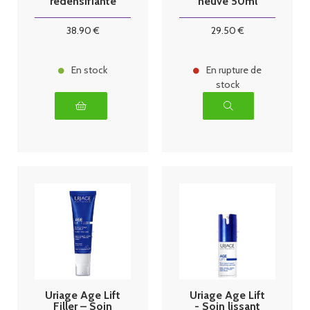
redensifiante
neuve 50ml
50ml
38
.90
€
29
.50
€
En stock
En rupture de
stock
Uriage Age Lift
Uriage Age Lift
Filler – Soin
- Soin lissant