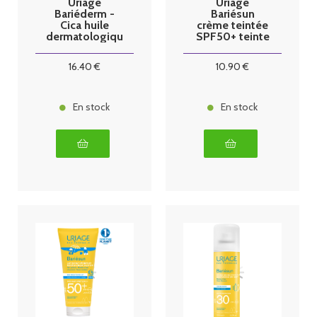
Uriage
Uriage
Bariéderm -
Bariésun
Cica huile
crème teintée
dermatologiqu
SPF50+ teinte
e 100ml
claire
16
.40
€
10
.90
€
En stock
En stock