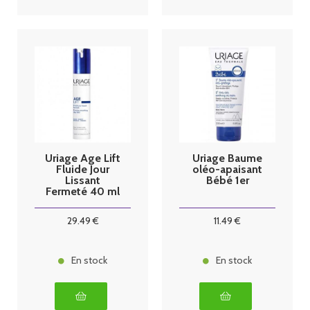
Uriage Age Lift
Uriage Baume
Fluide Jour
oléo-apaisant
Lissant
Bébé 1er
Fermeté 40 ml
29
.49
€
11
.49
€
En stock
En stock