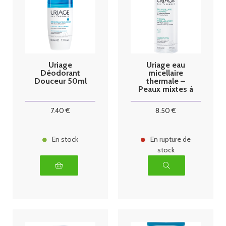
Uriage
Uriage eau
Déodorant
micellaire
Douceur 50ml
thermale –
Peaux mixtes à
grasses 500ml
7
.40
€
8
.50
€
En stock
En rupture de
stock