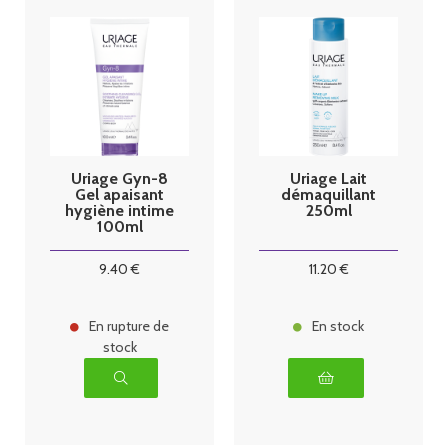
Uriage Gyn-8
Uriage Lait
Gel apaisant
démaquillant
hygiène intime
250ml
100ml
9
.40
€
11
.20
€
En rupture de
En stock
stock