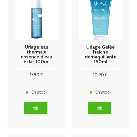
Uriage eau
Uriage Gelée
thermale
fraiche
essence d'eau
démaquillante
éclat 100ml
150ml
17
.90
€
10
.90
€
En stock
En stock