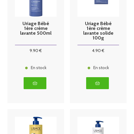
Uriage Bébé
Uriage Bébé
1ère crème
1ère crème
lavante 500ml
lavante solide
100g
9
.90
€
4
.90
€
En stock
En stock