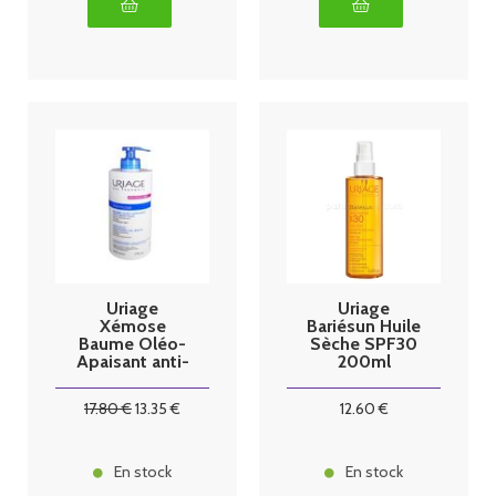
Uriage
Uriage
Xémose
Bariésun Huile
Baume Oléo-
Sèche SPF30
Apaisant anti-
200ml
grattage
500ml
17
.80
€
13
.35
€
12
.60
€
En stock
En stock