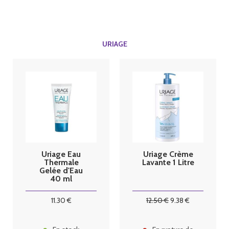
URIAGE
Uriage Eau
Uriage Crème
Thermale
Lavante 1 Litre
Gelée d'Eau
40 ml
11
.30
€
12
.50
€
9
.38
€