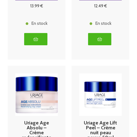
200ml
13
.99
€
12
.49
€
En stock
En stock
Uriage Age
Uriage Age Lift
Absolu –
Peel – Crème
Crème
nuit peau