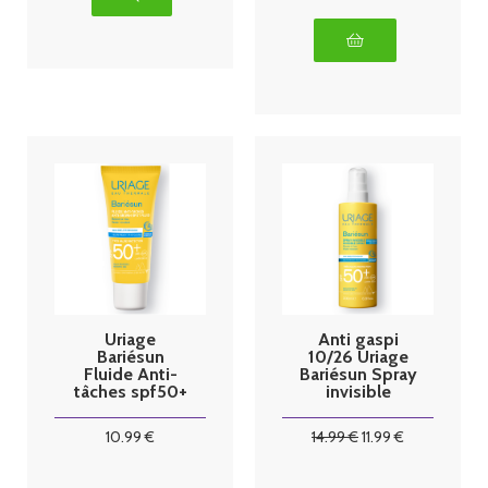
Uriage
Anti gaspi
Bariésun
10/26 Uriage
Fluide Anti-
Bariésun Spray
tâches spf50+
invisible
40ml
spf50+ 200ml
10
.99
€
14
.99
€
11
.99
€