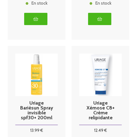
En stock
En stock
Uriage
Uriage
Bariésun Spray
Xémose C8+
invisible
Crème
spf30+ 200ml
relipidante
anti-grattage
200ml
13
.99
€
12
.49
€