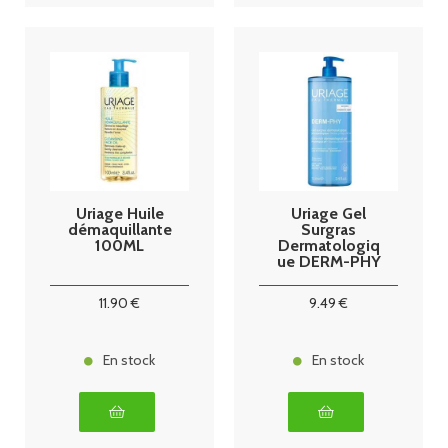
Uriage Huile
Uriage Gel
démaquillante
Surgras
100ML
Dermatologiq
ue DERM-PHY
1L
11
.90
€
9
.49
€
En stock
En stock