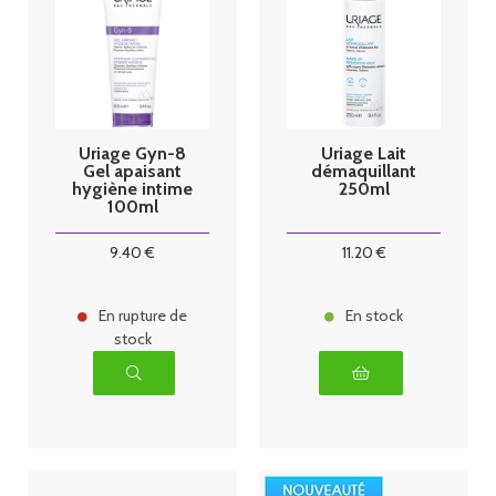
Uriage Gyn-8
Uriage Lait
Gel apaisant
démaquillant
hygiène intime
250ml
100ml
9
.40
€
11
.20
€
En rupture de
En stock
stock