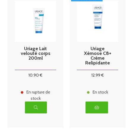
Uriage Lait
Uriage
velouté corps
Xémose C8+
200ml
Crème
Relipidante
Anti-Grattage
200 ml
10
.90
€
12
.99
€
En rupture de
En stock
stock