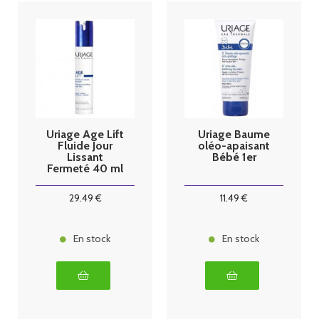
Uriage Age Lift
Uriage Baume
Fluide Jour
oléo-apaisant
Lissant
Bébé 1er
Fermeté 40 ml
29
.49
€
11
.49
€
En stock
En stock