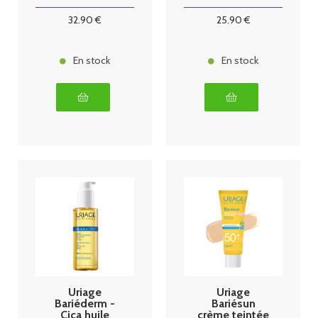
30ml
32
.90
€
25
.90
€
En stock
En stock
Uriage
Uriage
Bariéderm -
Bariésun
Cica huile
crème teintée