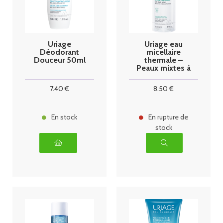
Uriage
Uriage eau
Déodorant
micellaire
Douceur 50ml
thermale –
Peaux mixtes à
grasses 500ml
7
.40
€
8
.50
€
En stock
En rupture de
stock