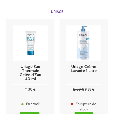
URIAGE
Uriage Eau
Uriage Crème
Thermale
Lavante 1 Litre
Gelée d'Eau
40 ml
11
.30
€
12
.50
€
9
.38
€
En stock
En rupture de
stock