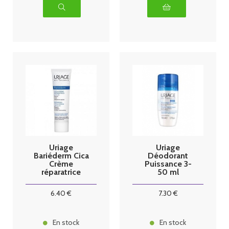
Uriage
Uriage
Bariéderm Cica
Déodorant
Crème
Puissance 3-
réparatrice
50 ml
40ml
6
.40
€
7
.30
€
En stock
En stock