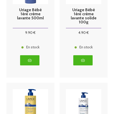
Uriage Bébé
Uriage Bébé
1ère crème
1ère crème
lavante 500ml
lavante solide
100g
9
.90
€
4
.90
€
En stock
En stock