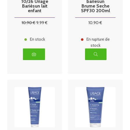
10/26 Uriage
bariesun
Bariésun lait
Brume Seche
enfant
SPF30 200ml
hydratant
SPF50+
10
.90
€
9
.99
€
10
.90
€
En stock
En rupture de
stock