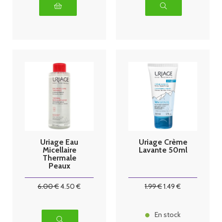
Uriage Eau
Uriage Crème
Micellaire
Lavante 50ml
Thermale
Peaux
Sensibles 500
ml
6
.00
€
4
.50
€
1
.99
€
1
.49
€
En stock