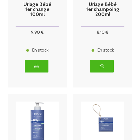
Uriage Bébé
Uriage Bébé
1er change
1er shampoing
100ml
200ml
9
.90
€
8
.10
€
En stock
En stock