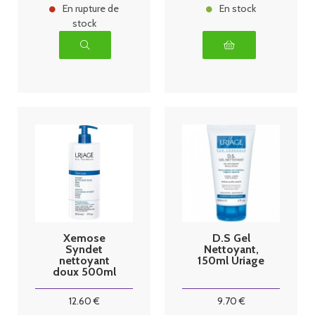
En rupture de
En stock
stock
Xemose
D.S Gel
Syndet
Nettoyant,
nettoyant
150ml Uriage
doux 500ml
Uriage
12
.60
€
9
.70
€