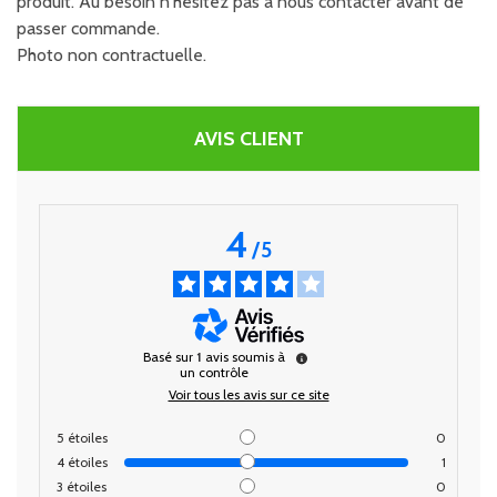
produit. Au besoin n'hésitez pas à nous contacter avant de
passer commande.
Photo non contractuelle.
AVIS CLIENT
4
/
5
Basé sur
1
avis soumis à
un contrôle
Voir tous les avis sur ce site
5
étoiles
0
4
étoiles
1
3
étoiles
0