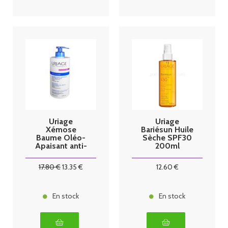
Uriage
Uriage
Xémose
Bariésun Huile
Baume Oléo-
Sèche SPF30
Apaisant anti-
200ml
grattage
500ml
17
.80
€
13
.35
€
12
.60
€
En stock
En stock