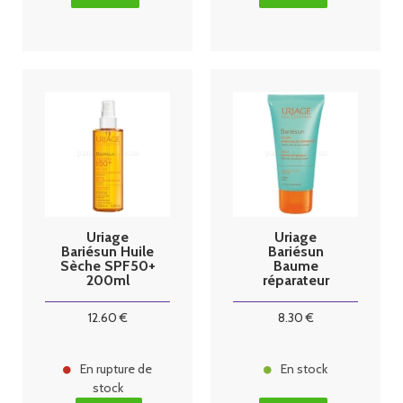
Uriage
Uriage
Bariésun Huile
Bariésun
Sèche SPF50+
Baume
200ml
réparateur
Après soleil
150ml
12
.60
€
8
.30
€
En rupture de
En stock
stock