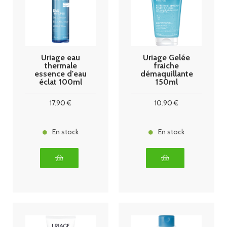
Uriage eau
Uriage Gelée
thermale
fraiche
essence d'eau
démaquillante
éclat 100ml
150ml
17
.90
€
10
.90
€
En stock
En stock