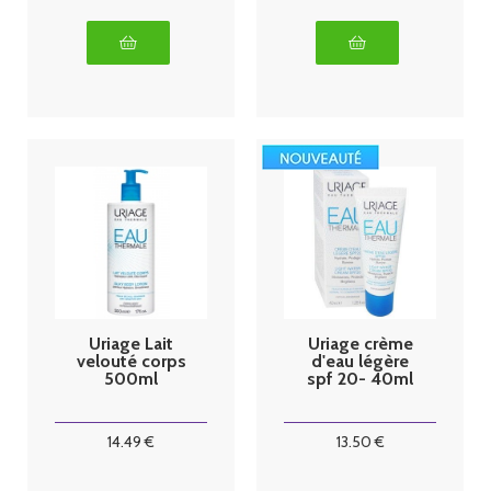
Uriage Lait
Uriage crème
velouté corps
d'eau légère
500ml
spf 20- 40ml
14
.49
€
13
.50
€