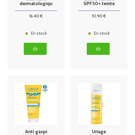
dermatologiqu
SPF50+ teinte
e 100ml
claire
16
.40
€
10
.90
€
En stock
En stock
Anti gaspi
Uriage