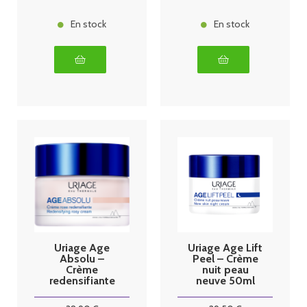
En stock
En stock
Uriage Age
Uriage Age Lift
Absolu –
Peel – Crème
Crème
nuit peau
redensifiante
neuve 50ml
50ml