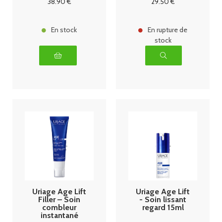
38
.90
€
29
.50
€
En stock
En rupture de
stock
Uriage Age Lift
Uriage Age Lift
Filler – Soin
- Soin lissant
combleur
regard 15ml
instantané