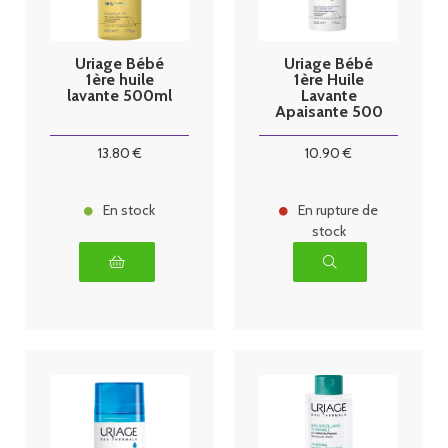
Uriage Bébé
Uriage Bébé
1ère huile
1ère Huile
lavante 500ml
Lavante
Apaisante 500
ml
13
.80
€
10
.90
€
En stock
En rupture de
stock