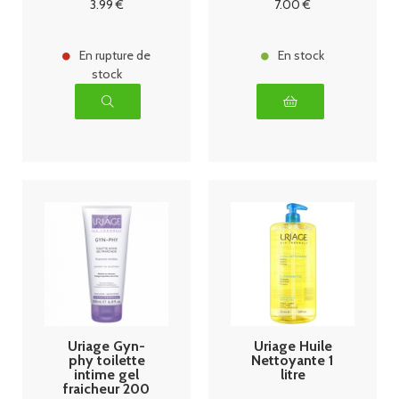
3
.99
€
7
.00
€
En rupture de
En stock
stock
Uriage Gyn-
Uriage Huile
phy toilette
Nettoyante 1
intime gel
litre
fraicheur 200