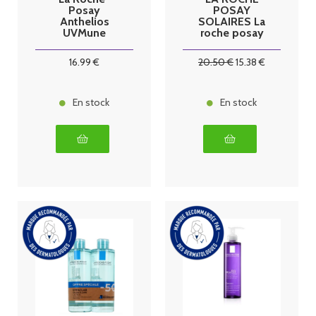
Posay
POSAY
Anthelios
SOLAIRES La
UVMune
roche posay
Dermo-
solaires
Pediatrics Lait
anthelios
16
.99
€
20
.50
€
15
.38
€
SPF50+ 75 ml
uvmune
dermo
pediatrics spf
50 spray
En stock
En stock
200ml