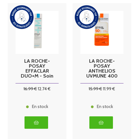
LA ROCHE-
LA ROCHE-
POSAY
POSAY
EFFACLAR
ANTHELIOS
DUO+M - Soin
UVMUNE 400
Triple
- SPF50+
Correction
Fluide Solaire
16
.99
€
12
.74
€
15
.99
€
11
.99
€
Anti-
Invisible
Imperfections,
Visage Sans
Boutons &
Parfum Peaux
Points noirs,
Sensibles,
En stock
En stock
40ml
50ml