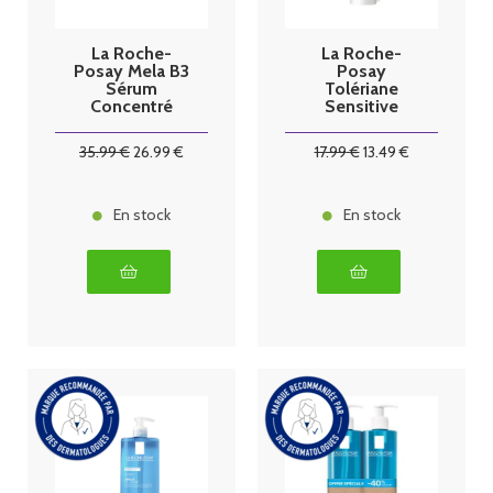
La Roche-
La Roche-
Posay Mela B3
Posay
Sérum
Tolériane
Concentré
Sensitive
Anti-Taches
Fluide 40 ml
30 ml
35
.99
€
26
.99
€
17
.99
€
13
.49
€
En stock
En stock