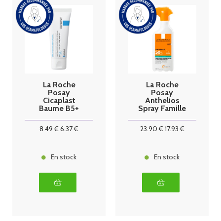
La Roche
La Roche
Posay
Posay
Cicaplast
Anthelios
Baume B5+
Spray Famille
Ultra-
Très haute
Réparteur
protection
8
.49
€
6
.37
€
23
.90
€
17
.93
€
Apaisant 40ml
SPF50+ 300ml
En stock
En stock