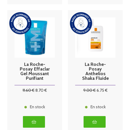
La Roche-
La Roche-
Posay Effaclar
Posay
Gel Moussant
Anthelios
Purifiant
Shaka Fluide
Recharge 400
Invisible
ml
SPF30 50 ml
11
.60
€
8
.70
€
9
.00
€
6
.75
€
En stock
En stock