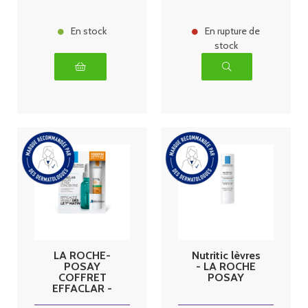
Concentré 10
ml Offert
En stock
En rupture de
stock
LA ROCHE-
Nutritic lèvres
POSAY
- LA ROCHE
COFFRET
POSAY
EFFACLAR -
Sérum Anti-