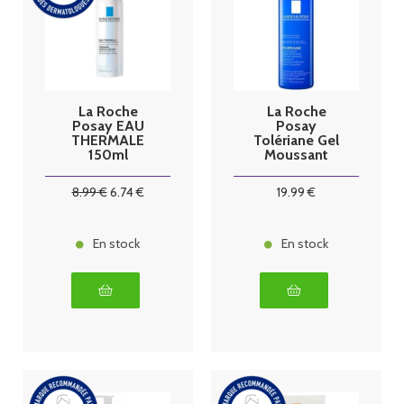
La Roche
La Roche
Posay EAU
Posay
THERMALE
Tolériane Gel
150ml
Moussant
Nettoyant
400 ml
8
.99
€
6
.74
€
19
.99
€
En stock
En stock