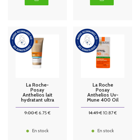
La Roche-
La Roche
Posay
Posay
Anthelios lait
Anthelios Uv-
hydratant ultra
Mune 400 Oil
protection
Control Fluide
SPF50+ 75ml
Spf50+ 50ml
9
.00
€
6
.75
€
14
.49
€
10
.87
€
En stock
En stock