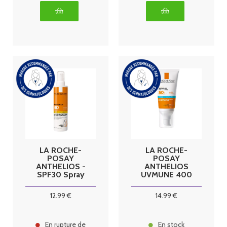
LA ROCHE-
LA ROCHE-
POSAY
POSAY
ANTHELIOS -
ANTHELIOS
SPF30 Spray
UVMUNE 400
Solaire
- SPF50+
Invisible
Crème Solaire
12
.99
€
14
.99
€
Corps, 200ml
Hydratante
Visage Avec
Parfum, 50ml
En rupture de
En stock