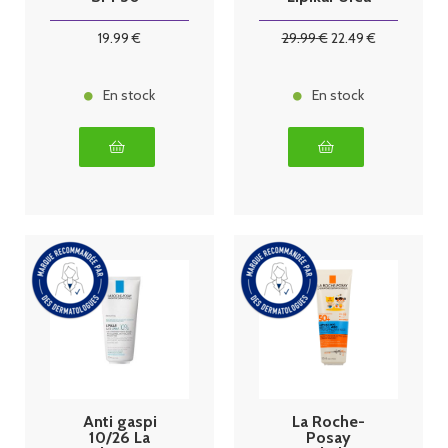
SPRAY
10% Lait
INVISIBLE
Lissant 400ml
19
.99
€
29
.99
€
22
.49
€
CORPS AVEC
PARFUM,
200ML +
LIPIKAR HUILE
En stock
En stock
LAVANTE
OFFERTE
100ML
Anti gaspi
La Roche-
10/26 La
Posay