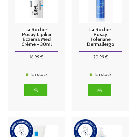
La Roche-
La Roche-
Posay Lipikar
Posay
Eczema Med
Toleriane
Crème - 30ml
Dermallergo
Nuit Soin
apaisant 40ml
16
.99
€
20
.99
€
En stock
En stock