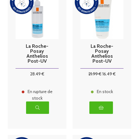
La Roche-
La Roche-
Posay
Posay
Anthelios
Anthelios
Post-UV
Post-UV
Exposure Lait
Exposure Lait
Après-Soleil
Après-Soleil
28
.49
€
21
.99
€
16
.49
€
400 ml
200 ml
En rupture de
En stock
stock