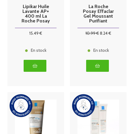
Lipikar Huile
La Roche
Lavante AP+
Posay Effaclar
400 ml La
Gel Moussant
Roche Posay
Purifiant
300ml
15
.49
€
10
.99
€
8
.24
€
En stock
En stock