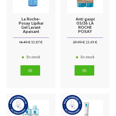
La Roche-
Anti gaspi
Posay Lipikar
05/26 LA
Gel Lavant
ROCHE
Apaisant
POSAY
Protecteur 1 L
EFFACLAR GEL
MOUSSANT
14
.49
€
10
.87
€
29
.99
€
23
.49
€
PURIFIANT
DUO 400ML
En stock
En stock