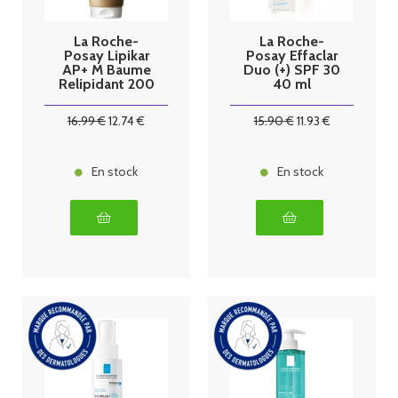
La Roche-
La Roche-
Posay Lipikar
Posay Effaclar
AP+ M Baume
Duo (+) SPF 30
Relipidant 200
40 ml
ml
16
.99
€
12
.74
€
15
.90
€
11
.93
€
En stock
En stock