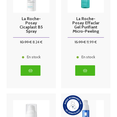
La Roche-
La Roche-
Posay
Posay Effaclar
Cicaplast B5
Gel Purifiant
Spray
Micro-Peeling
réparateur
400 ml
apaisant 100
10
.99
€
8
.24
€
15
.99
€
11
.99
€
ml
En stock
En stock