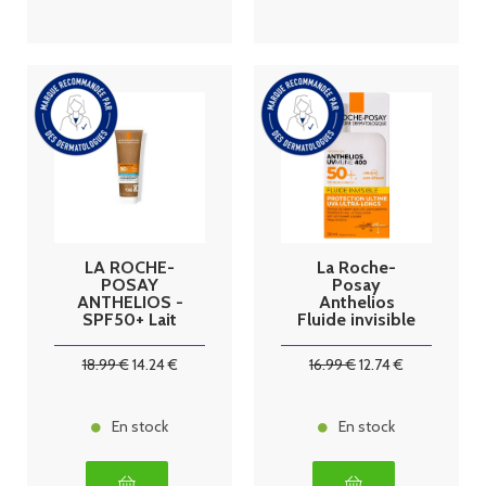
LA ROCHE-
La Roche-
POSAY
Posay
ANTHELIOS -
Anthelios
SPF50+ Lait
Fluide invisible
Solaire
uvmune 400
Hydratant
avec parfum
18
.99
€
14
.24
€
16
.99
€
12
.74
€
Corps Eco-
spf50
Conçu - Peaux
Sensibles et
Sèches, 250ml
En stock
En stock