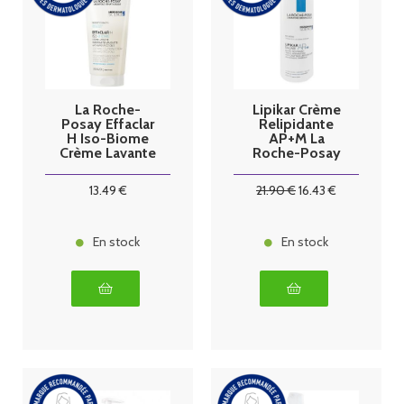
La Roche-
Lipikar Crème
Posay Effaclar
Relipidante
H Iso-Biome
AP+M La
Crème Lavante
Roche-Posay
Apaisante 200
400ml
ml
13
.49
€
21
.90
€
16
.43
€
En stock
En stock