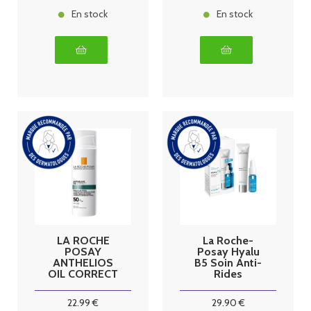
En stock
En stock
LA ROCHE
La Roche-
POSAY
Posay Hyalu
ANTHELIOS
B5 Soin Anti-
OIL CORRECT
Rides
SPF50+ 50ML
Réparateur
Repulpant 40
22
.99
€
29
.90
€
ml + Sérum