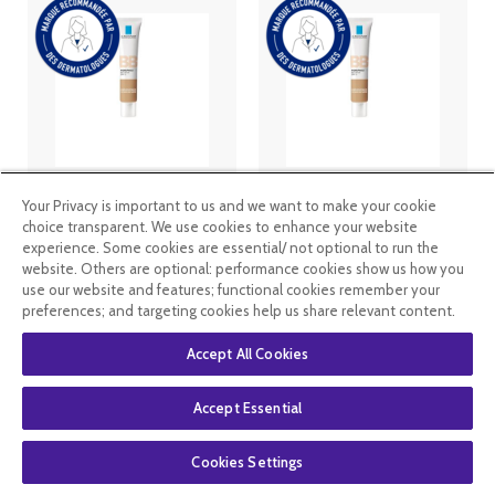
La Roche
La Roche
Your Privacy is important to us and we want to make your cookie
Posay
Posay
Hydraphase
Hydraphase
choice transparent. We use cookies to enhance your website
HA BB Crème
HA BB Crème
experience. Some cookies are essential/ not optional to run the
SPF15 40 ml -
SPF15 40 ml -
website. Others are optional: performance cookies show us how you
Teinte : Claire
Teinte : Foncé
use our website and features; functional cookies remember your
21
.99
€
21
.99
€
preferences; and targeting cookies help us share relevant content.
En rupture de
En rupture de
Accept All Cookies
stock
stock
Accept Essential
Cookies Settings