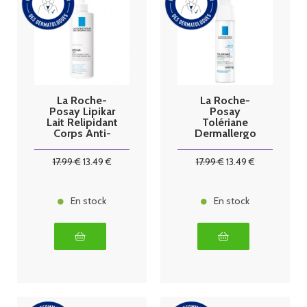
La Roche-
La Roche-
Posay Lipikar
Posay
Lait Relipidant
Tolériane
Corps Anti-
Dermallergo
Dessèchemen
Fluide 40 ml
t 48H 400 ml
17
.99
€
13
.49
€
17
.99
€
13
.49
€
En stock
En stock