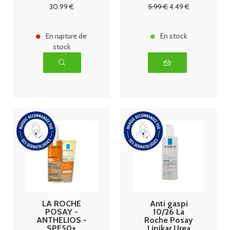
Imperfections
30
.99
€
5
.99
€
4
.49
€
Micro Peeling
30ml +
Anthelios
UVMUNE 400
En rupture de
En stock
stock
LA ROCHE
Anti gaspi
POSAY -
10/26 La
ANTHELIOS -
Roche Posay
SPF50+
Lipikar Urea