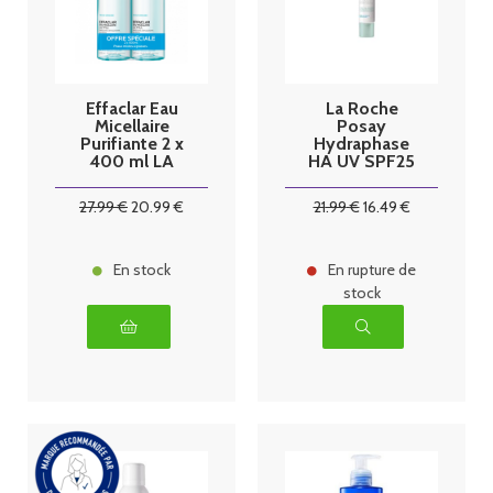
Effaclar Eau
La Roche
Micellaire
Posay
Purifiante 2 x
Hydraphase
400 ml LA
HA UV SPF25
ROCHE
Riche 40 ml
POSAY
27
.99
€
20
.99
€
21
.99
€
16
.49
€
En stock
En rupture de
stock