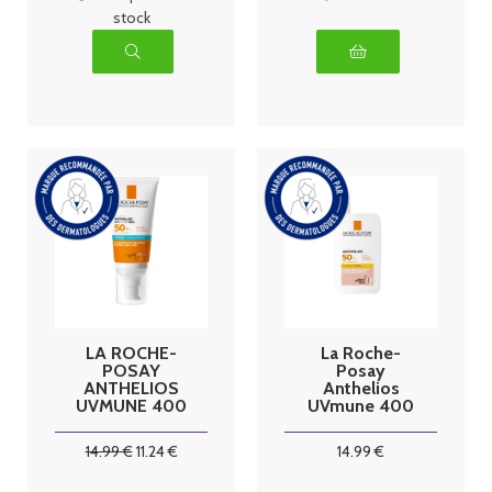
stock
LA ROCHE-
La Roche-
POSAY
Posay
ANTHELIOS
Anthelios
UVMUNE 400
UVmune 400
Crème Solaire
Fluide Teinté
Sans Parfum
SPF50+ 50 ml
14
.99
€
11
.24
€
14
.99
€
SPF50+ -
50ml