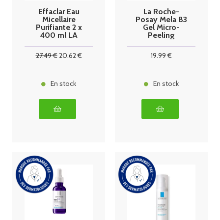
Effaclar Eau
La Roche-
Micellaire
Posay Mela B3
Purifiante 2 x
Gel Micro-
400 ml LA
Peeling
ROCHE
Unifiant Éclat
POSAY
200 ml
27
.49
€
20
.62
€
19
.99
€
En stock
En stock