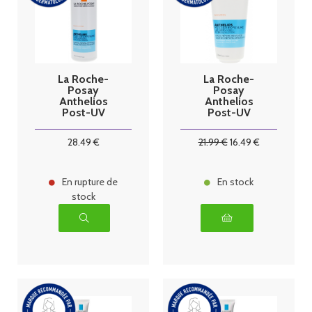
La Roche-
La Roche-
Posay
Posay
Anthelios
Anthelios
Post-UV
Post-UV
Exposure Lait
Exposure Lait
Après-Soleil
Après-Soleil
28
.49
€
21
.99
€
16
.49
€
400 ml
200 ml
En rupture de
En stock
stock