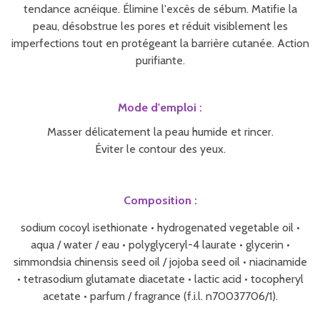
tendance acnéique. Élimine l'excès de sébum. Matifie la
peau, désobstrue les pores et réduit visiblement les
imperfections tout en protégeant la barrière cutanée. Action
purifiante.
Mode d'emploi :
Masser délicatement la peau humide et rincer.
Éviter le contour des yeux.
Composition :
sodium cocoyl isethionate • hydrogenated vegetable oil •
aqua / water / eau • polyglyceryl-4 laurate • glycerin •
simmondsia chinensis seed oil / jojoba seed oil • niacinamide
• tetrasodium glutamate diacetate • lactic acid • tocopheryl
acetate • parfum / fragrance (f.i.l. n70037706/1).