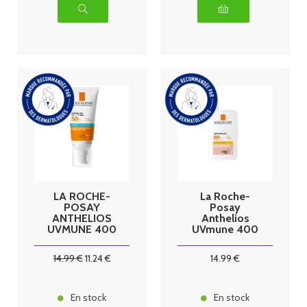
LA ROCHE-
La Roche-
POSAY
Posay
ANTHELIOS
Anthelios
UVMUNE 400
UVmune 400
Crème Solaire
Fluide Teinté
Sans Parfum
SPF50+ 50 ml
14
.99
€
11
.24
€
14
.99
€
SPF50+ -
50ml
En stock
En stock