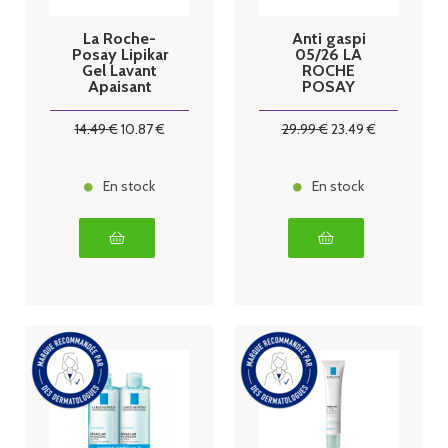
La Roche-
Anti gaspi
Posay Lipikar
05/26 LA
Gel Lavant
ROCHE
Apaisant
POSAY
Protecteur 1 L
EFFACLAR GEL
MOUSSANT
14
.49
€
10
.87
€
29
.99
€
23
.49
€
PURIFIANT
DUO 400ML
En stock
En stock