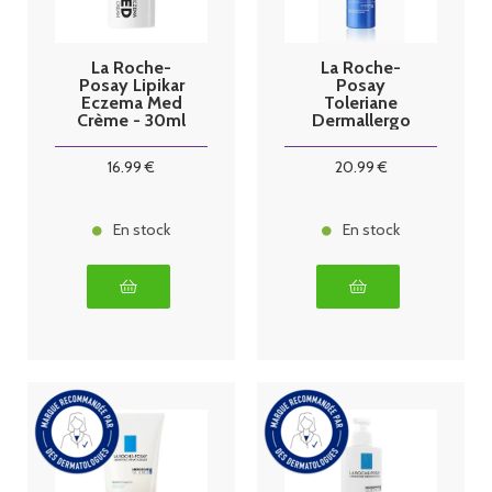
La Roche-
La Roche-
Posay Lipikar
Posay
Eczema Med
Toleriane
Crème - 30ml
Dermallergo
Nuit Soin
apaisant 40ml
16
.99
€
20
.99
€
En stock
En stock