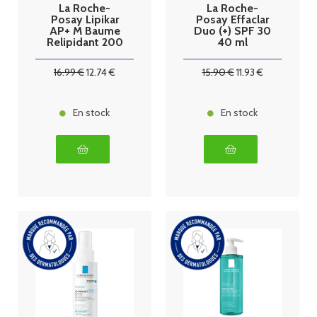
La Roche-
La Roche-
Posay Lipikar
Posay Effaclar
AP+ M Baume
Duo (+) SPF 30
Relipidant 200
40 ml
ml
16
.99
€
12
.74
€
15
.90
€
11
.93
€
En stock
En stock