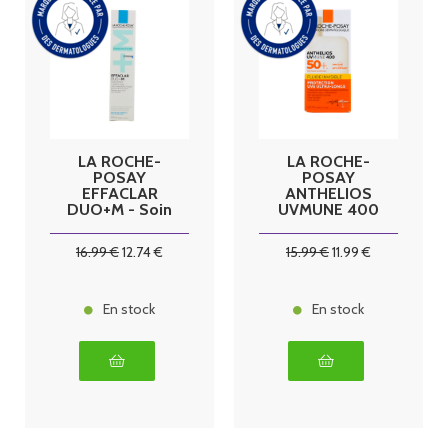
LA ROCHE-
LA ROCHE-
POSAY
POSAY
EFFACLAR
ANTHELIOS
DUO+M - Soin
UVMUNE 400
Triple
- SPF50+
Correction
Fluide Solaire
16
.99
€
12
.74
€
15
.99
€
11
.99
€
Anti-
Invisible
Imperfections,
Visage Sans
Boutons &
Parfum Peaux
Points noirs,
Sensibles,
En stock
En stock
40ml
50ml