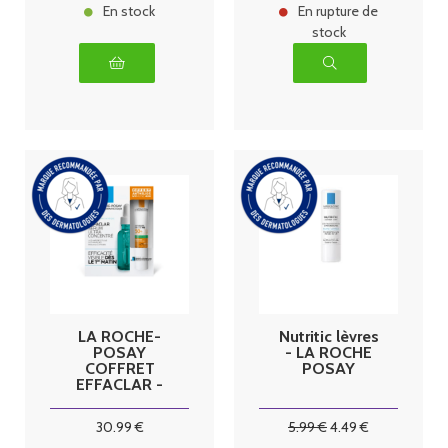
En stock
En rupture de
stock
LA ROCHE-
Nutritic lèvres
POSAY
- LA ROCHE
COFFRET
POSAY
EFFACLAR -
Sérum Anti-
Imperfections
30
.99
€
5
.99
€
4
.49
€
Micro Peeling