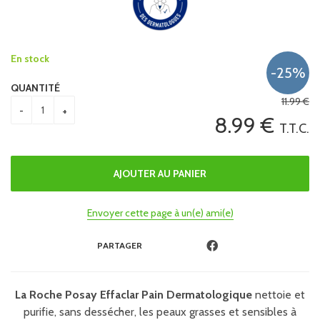
En stock
QUANTITÉ
11
.99
€
8
.99
€
T.T.C.
Envoyer cette page à un(e) ami(e)
PARTAGER
La Roche Posay Effaclar Pain Dermatologique
nettoie et
purifie, sans dessécher, les peaux grasses et sensibles à