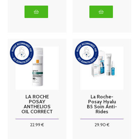
LA ROCHE
La Roche-
POSAY
Posay Hyalu
ANTHELIOS
B5 Soin Anti-
OIL CORRECT
Rides
SPF50+ 50ML
Réparateur
Repulpant 40
22
.99
€
29
.90
€
ml + Sérum
Concentré 10
ml Offert