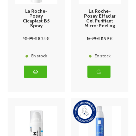
La Roche-
La Roche-
Posay
Posay Effaclar
Cicaplast B5
Gel Purifiant
Spray
Micro-Peeling
réparateur
400 ml
apaisant 100
10
.99
€
8
.24
€
15
.99
€
11
.99
€
ml
En stock
En stock