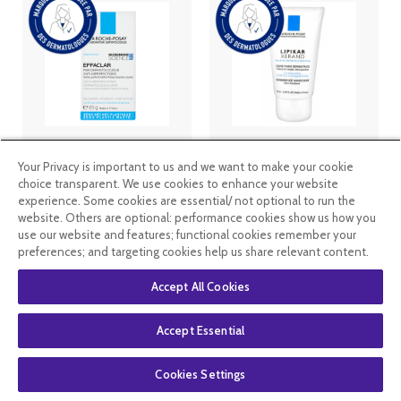
La Roche
La Roche
Posay -
Posay - Lipikar
Your Privacy is important to us and we want to make your cookie
Effaclar Pain
Xerand -
choice transparent. We use cookies to enhance your website
Dermatologiq
Crème main -
experience. Some cookies are essential/ not optional to run the
ue - 65g
50ml
website. Others are optional: performance cookies show us how you
11
.99
€
8
.99
€
6
.99
€
5
.24
€
use our website and features; functional cookies remember your
preferences; and targeting cookies help us share relevant content.
En stock
En stock
Accept All Cookies
Accept Essential
Cookies Settings