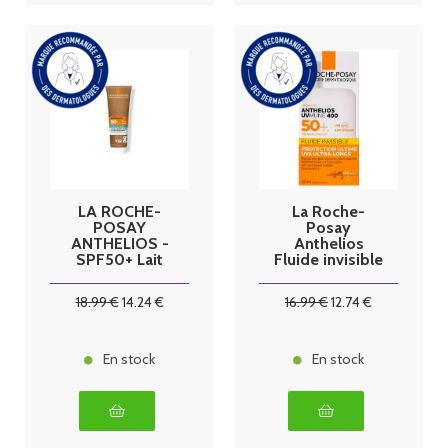
LA ROCHE-
La Roche-
POSAY
Posay
ANTHELIOS -
Anthelios
SPF50+ Lait
Fluide invisible
Solaire
uvmune 400
Hydratant
avec parfum
18
.99
€
14
.24
€
16
.99
€
12
.74
€
Corps Eco-
spf50
Conçu - Peaux
Sensibles et
Sèches, 250ml
En stock
En stock