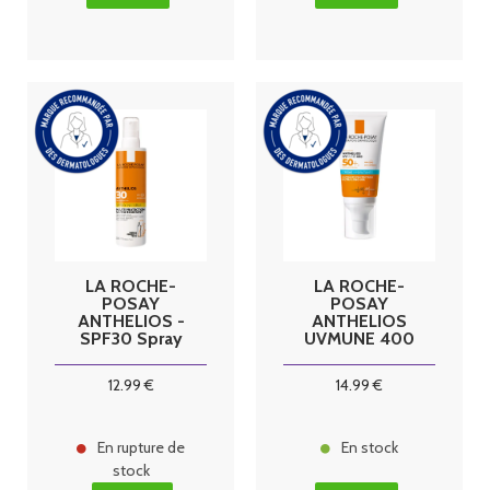
LA ROCHE-
LA ROCHE-
POSAY
POSAY
ANTHELIOS -
ANTHELIOS
SPF30 Spray
UVMUNE 400
Solaire
- SPF50+
Invisible
Crème Solaire
12
.99
€
14
.99
€
Corps, 200ml
Hydratante
Visage Avec
Parfum, 50ml
En rupture de
En stock
stock