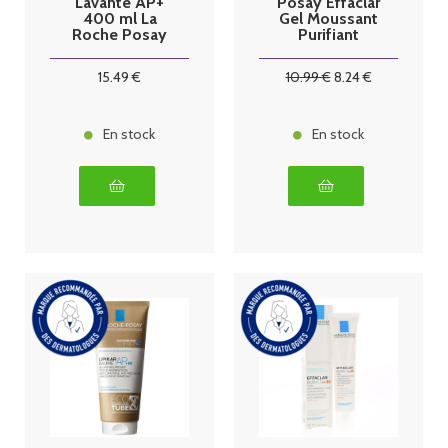
Lavante AP+
Posay Effaclar
400 ml La
Gel Moussant
Roche Posay
Purifiant
300ml
15
.49
€
10
.99
€
8
.24
€
En stock
En stock