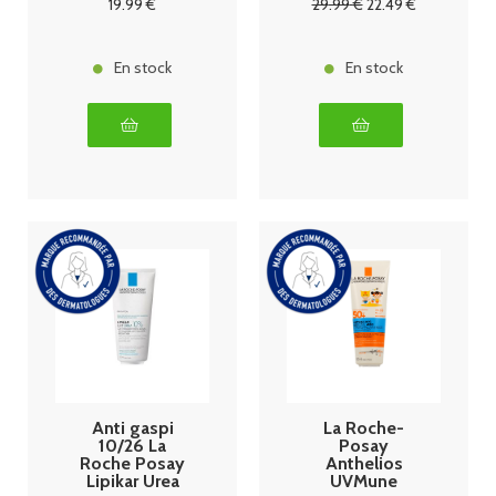
19
.99
€
29
.99
€
22
.49
€
CORPS AVEC
PARFUM,
200ML +
LIPIKAR HUILE
En stock
En stock
LAVANTE
OFFERTE
100ML
Anti gaspi
La Roche-
10/26 La
Posay
Roche Posay
Anthelios
Lipikar Urea
UVMune