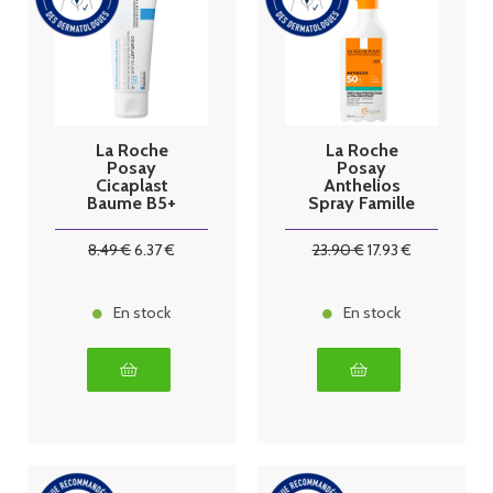
La Roche
La Roche
Posay
Posay
Cicaplast
Anthelios
Baume B5+
Spray Famille
Ultra-
Très haute
Réparteur
protection
8
.49
€
6
.37
€
23
.90
€
17
.93
€
Apaisant 40ml
SPF50+ 300ml
En stock
En stock