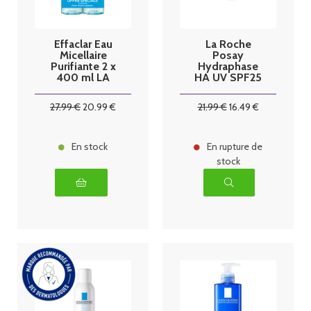
Effaclar Eau
La Roche
Micellaire
Posay
Purifiante 2 x
Hydraphase
400 ml LA
HA UV SPF25
ROCHE
Riche 40 ml
POSAY
27
.99
€
20
.99
€
21
.99
€
16
.49
€
En stock
En rupture de
stock