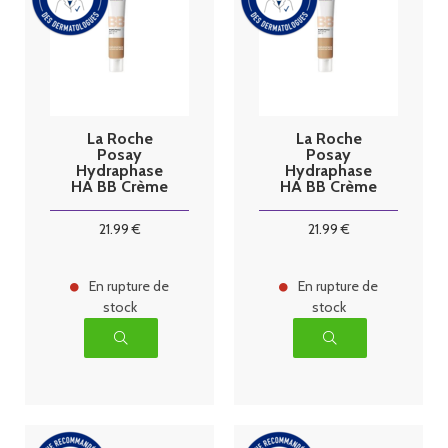
La Roche
La Roche
Posay
Posay
Hydraphase
Hydraphase
HA BB Crème
HA BB Crème
SPF15 40 ml -
SPF15 40 ml -
Teinte : Claire
Teinte : Foncé
21
.99
€
21
.99
€
En rupture de
En rupture de
stock
stock