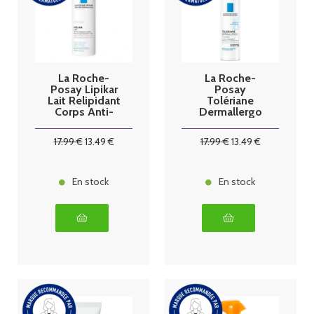
La Roche-
La Roche-
Posay Lipikar
Posay
Lait Relipidant
Tolériane
Corps Anti-
Dermallergo
Dessèchemen
Fluide 40 ml
t 48H 400 ml
17
.99
€
13
.49
€
17
.99
€
13
.49
€
En stock
En stock