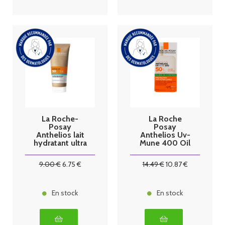
La Roche-
La Roche
Posay
Posay
Anthelios lait
Anthelios Uv-
hydratant ultra
Mune 400 Oil
protection
Control Fluide
SPF50+ 75ml
Spf50+ 50ml
9
.00
€
6
.75
€
14
.49
€
10
.87
€
En stock
En stock