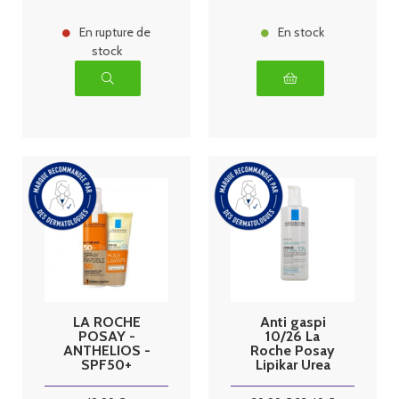
30ml +
Anthelios
UVMUNE 400
En rupture de
En stock
stock
LA ROCHE
Anti gaspi
POSAY -
10/26 La
ANTHELIOS -
Roche Posay
SPF50+
Lipikar Urea
SPRAY
10% Lait
INVISIBLE
Lissant 400ml