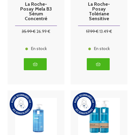
La Roche-
La Roche-
Posay Mela B3
Posay
Sérum
Tolériane
Concentré
Sensitive
Anti-Taches
Fluide 40 ml
30 ml
35
.99
€
26
.99
€
17
.99
€
13
.49
€
En stock
En stock