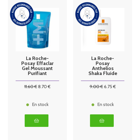
La Roche-
La Roche-
Posay Effaclar
Posay
Gel Moussant
Anthelios
Purifiant
Shaka Fluide
Recharge 400
Invisible
ml
SPF30 50 ml
11
.60
€
8
.70
€
9
.00
€
6
.75
€
En stock
En stock