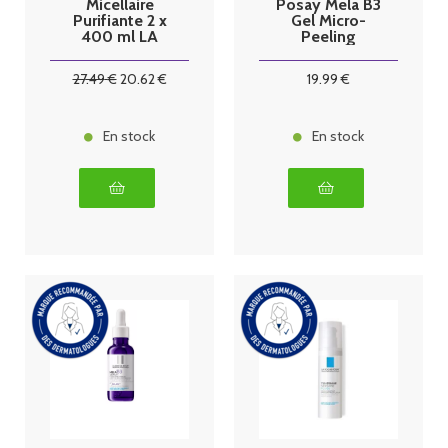
Micellaire
Posay Mela B3
Purifiante 2 x
Gel Micro-
400 ml LA
Peeling
ROCHE
Unifiant Éclat
POSAY
200 ml
27
.49
€
20
.62
€
19
.99
€
En stock
En stock