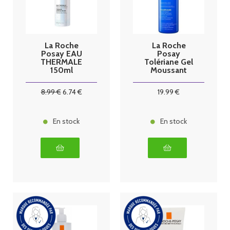
La Roche
La Roche
Posay EAU
Posay
THERMALE
Tolériane Gel
150ml
Moussant
Nettoyant
400 ml
8
.99
€
6
.74
€
19
.99
€
En stock
En stock