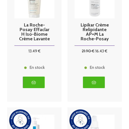
La Roche-
Lipikar Crème
Posay Effaclar
Relipidante
H Iso-Biome
AP+M La
Crème Lavante
Roche-Posay
Apaisante 200
400ml
ml
13
.49
€
21
.90
€
16
.43
€
En stock
En stock