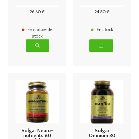
26
.60
€
24
.80
€
En rupture de
En stock
stock
Solgar Neuro-
Solgar
nutrients 60
Omnium 30