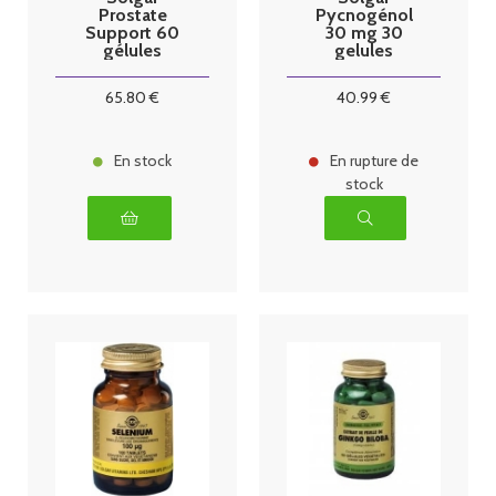
Prostate
Pycnogénol
Support 60
30 mg 30
gélules
gelules
65
.80
€
40
.99
€
En stock
En rupture de
stock