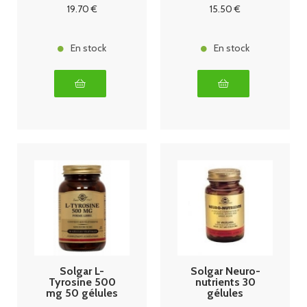
19
.70
€
15
.50
€
En stock
En stock
Solgar L-
Solgar Neuro-
Tyrosine 500
nutrients 30
mg 50 gélules
gélules