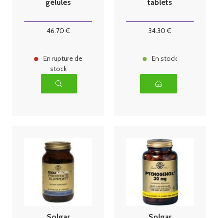
gélules
tablets
46
.70
€
34
.30
€
En rupture de
En stock
stock
Solgar
Solgar