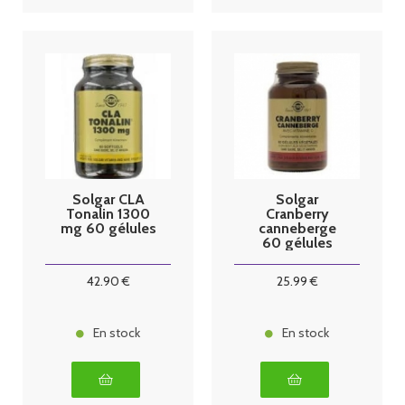
Solgar CLA
Solgar
Tonalin 1300
Cranberry
mg 60 gélules
canneberge
60 gélules
42
.90
€
25
.99
€
En stock
En stock