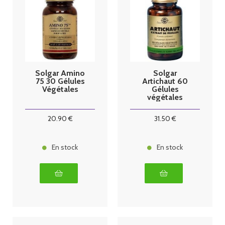
Solgar Amino
Solgar
75 30 Gélules
Artichaut 60
Végétales
Gélules
végétales
20
.90
€
31
.50
€
En stock
En stock