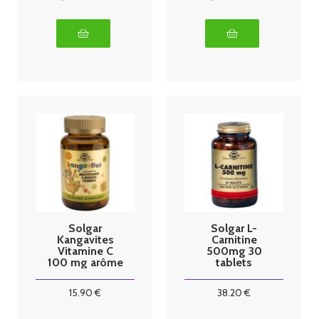
Solgar
Solgar L-
Kangavites
Carnitine
Vitamine C
500mg 30
100 mg arôme
tablets
naturel orange
90 comprimes
15
.90
€
38
.20
€