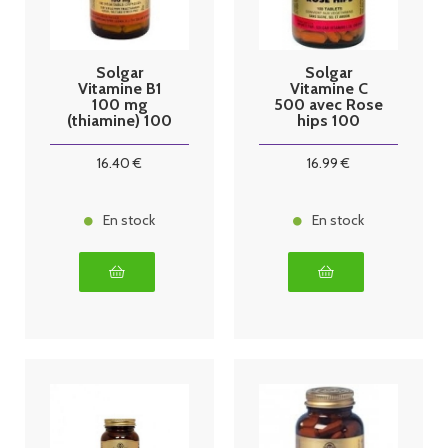
Solgar
Solgar
Vitamine B1
Vitamine C
100 mg
500 avec Rose
(thiamine) 100
hips 100
gelules
tablets
16
.40
€
16
.99
€
En stock
En stock