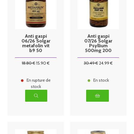
Anti gaspi
Anti gaspi
06/26 Solgar
07/26 Solgar
metafolin vit
Psyllium
b9 50
500mg 200
comprimés
gélules
végétales
18
.80
€
15
.90
€
30
.49
€
24
.99
€
En rupture de
En stock
stock