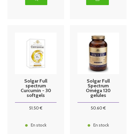
Solgar Full
Solgar Full
spectrum
Spectrum
Curcumin - 30
Oméga 120
softgels
gelules
51
.50
€
50
.60
€
En stock
En stock