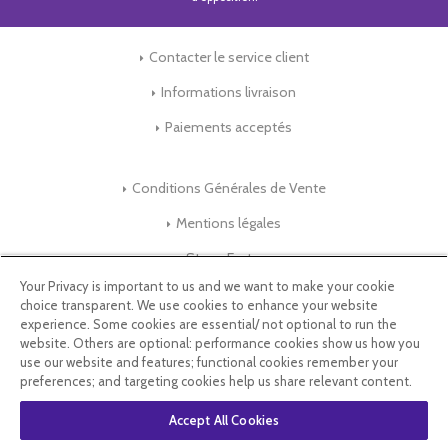
Contacter le service client
Informations livraison
Paiements acceptés
Conditions Générales de Vente
Mentions légales
Store-Factory
Your Privacy is important to us and we want to make your cookie
choice transparent. We use cookies to enhance your website
Qui Sommes nous ?
experience. Some cookies are essential/ not optional to run the
website. Others are optional: performance cookies show us how you
Parrainage
use our website and features; functional cookies remember your
preferences; and targeting cookies help us share relevant content.
Blog & Conseils
Accept All Cookies
Select Language
▼