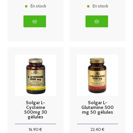
En stock
En stock
Solgar L-
Solgar L-
Cysteine
Glutamine 500
500mg 30
mg 50 gélules
gélules
16
.90
€
22
.40
€