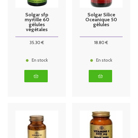
Solgar sfp
Solgar Silice
myrtille 60
Oceanique 50
gélules
gélules
végétales
35
.30
€
18
.80
€
En stock
En stock