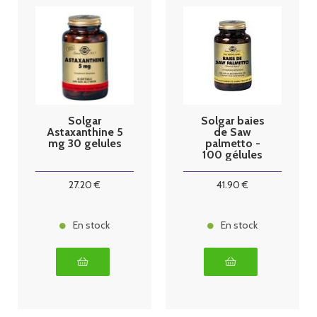
Solgar
Solgar baies
Astaxanthine 5
de Saw
mg 30 gelules
palmetto -
100 gélules
27
.20
€
41
.90
€
En stock
En stock