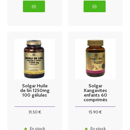
Solgar Huile
Solgar
de lin 1250mg
Kangavites
100 gélules
enfants 60
comprimés
fruits rouges
31
.50
€
15
.90
€
En stock
En stock