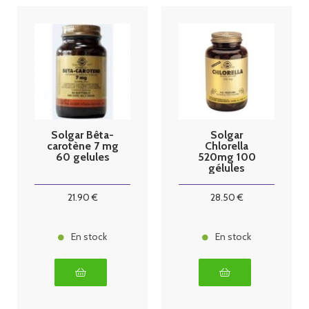
Solgar Bêta-
Solgar
carotène 7 mg
Chlorella
60 gelules
520mg 100
gélules
21
.90
€
28
.50
€
En stock
En stock