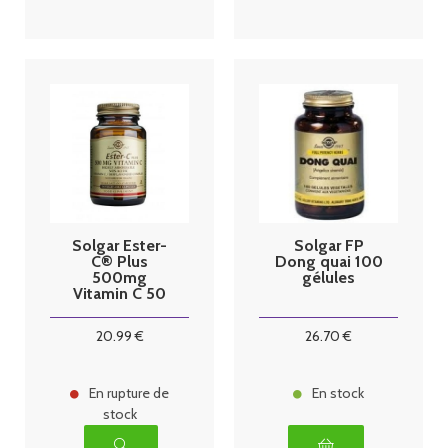
Solgar Ester-
Solgar FP
C® Plus
Dong quai 100
500mg
gélules
Vitamin C 50
gélules
végétales
20
.99
€
26
.70
€
En rupture de
En stock
stock