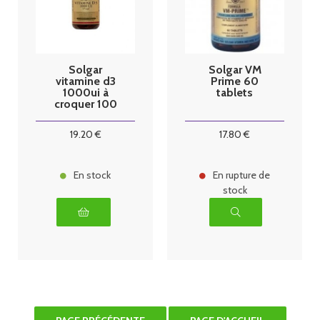
Solgar
Solgar VM
vitamine d3
Prime 60
1000ui à
tablets
croquer 100
comprimés
19
.20
€
17
.80
€
En stock
En rupture de
stock