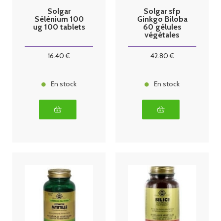
Solgar
Solgar sfp
Sélénium 100
Ginkgo Biloba
ug 100 tablets
60 gélules
végétales
16
.40
€
42
.80
€
En stock
En stock