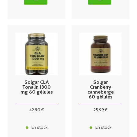
Solgar CLA
Solgar
Tonalin 1300
Cranberry
mg 60 gélules
canneberge
60 gélules
42
.90
€
25
.99
€
En stock
En stock