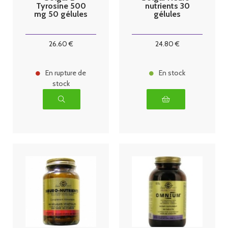
Tyrosine 500
nutrients 30
mg 50 gélules
gélules
26
.60
€
24
.80
€
En rupture de
En stock
stock