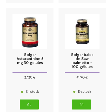
Solgar
Solgar baies
Astaxanthine 5
de Saw
mg 30 gelules
palmetto -
100 gélules
27
.20
€
41
.90
€
En stock
En stock