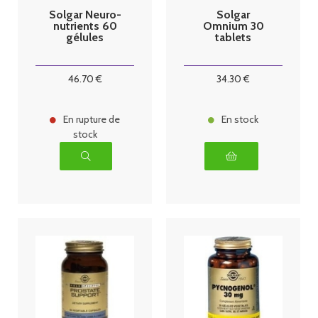
Solgar Neuro-
Solgar
nutrients 60
Omnium 30
gélules
tablets
46
.70
€
34
.30
€
En rupture de
En stock
stock