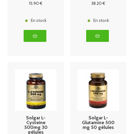
90 comprimes
15
.90
€
38
.20
€
En stock
En stock
Solgar L-
Solgar L-
Cysteine
Glutamine 500
500mg 30
mg 50 gélules
gélules