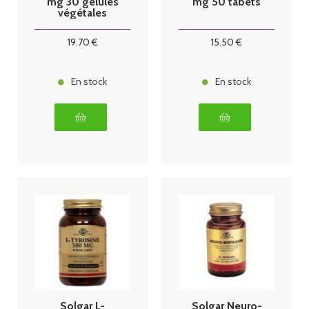
mg 30 gélules
mg 50 tabets
végétales
19
.70
€
15
.50
€
En stock
En stock
Solgar L-
Solgar Neuro-