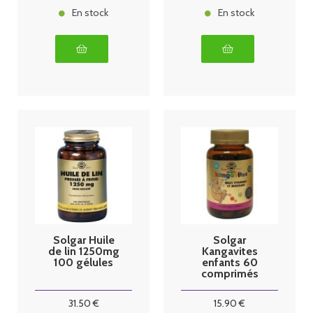
En stock
En stock
Solgar Huile
Solgar
de lin 1250mg
Kangavites
100 gélules
enfants 60
comprimés
fruits rouges
31
.50
€
15
.90
€