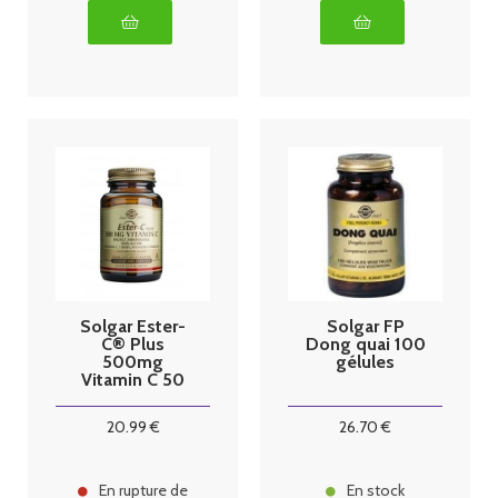
Solgar Ester-
Solgar FP
C® Plus
Dong quai 100
500mg
gélules
Vitamin C 50
gélules
végétales
20
.99
€
26
.70
€
En rupture de
En stock