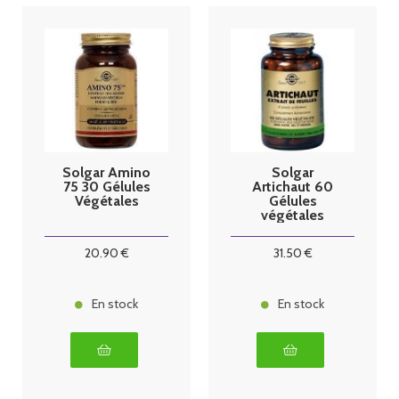
Solgar Amino
Solgar
75 30 Gélules
Artichaut 60
Végétales
Gélules
végétales
20
.90
€
31
.50
€
En stock
En stock