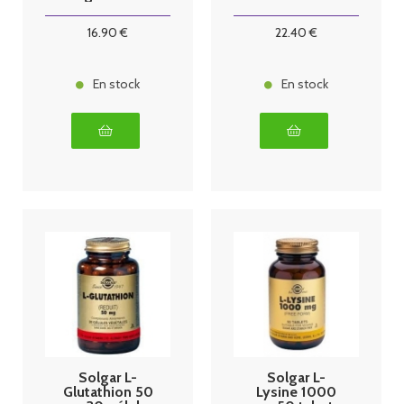
16
.90
€
22
.40
€
En stock
En stock
Solgar L-
Solgar L-
Glutathion 50
Lysine 1000