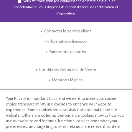
Vous affirmez avoir pris connaissance de notre
politique de
confidentialité
. Vous disposez d'un droit d'accès, de rectification et
d'opposition.
Contacter le service client
Informations livraison
Paiements acceptés
Conditions Générales de Vente
Mentions légales
Store-Factory
Your Privacy is important to us and we want to make your cookie
choice transparent. We use cookies to enhance your website
Qui Sommes nous ?
experience. Some cookies are essential/ not optional to run the
website. Others are optional: performance cookies show us how you
Parrainage
use our website and features; functional cookies remember your
preferences; and targeting cookies help us share relevant content.
Blog & Conseils