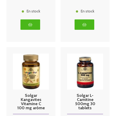
En stock
En stock
Solgar
Solgar L-
Kangavites
Carnitine
Vitamine C
500mg 30
100 mg arôme
tablets
naturel orange