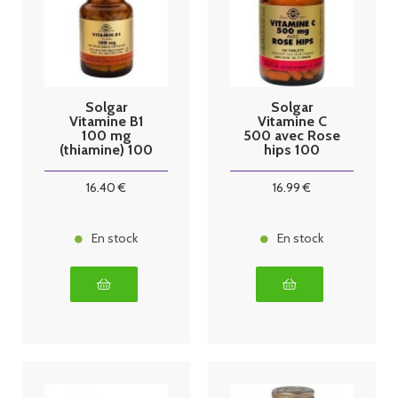
Solgar
Solgar
Vitamine B1
Vitamine C
100 mg
500 avec Rose
(thiamine) 100
hips 100
gelules
tablets
16
.40
€
16
.99
€
En stock
En stock