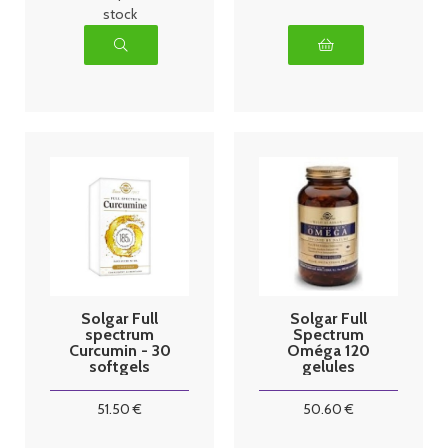
stock
Solgar Full
Solgar Full
spectrum
Spectrum
Curcumin - 30
Oméga 120
softgels
gelules
51
.50
€
50
.60
€