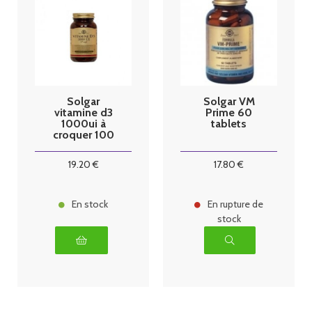
Solgar
Solgar VM
vitamine d3
Prime 60
1000ui à
tablets
croquer 100
comprimés
19
.20
€
17
.80
€
En stock
En rupture de
stock