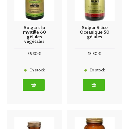
Solgar sfp
Solgar Silice
myrtille 60
Oceanique 50
gélules
gélules
végétales
35
.30
€
18
.80
€
En stock
En stock