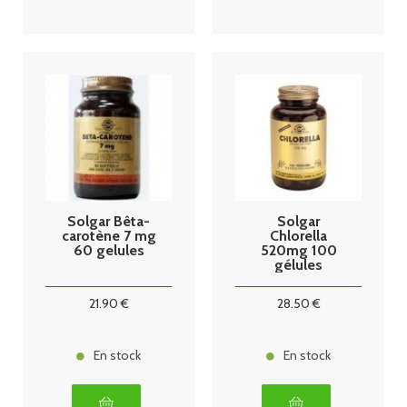
Solgar Bêta-
Solgar
carotène 7 mg
Chlorella
60 gelules
520mg 100
gélules
21
.90
€
28
.50
€
En stock
En stock