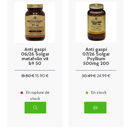
Anti gaspi
Anti gaspi
06/26 Solgar
07/26 Solgar
metafolin vit
Psyllium
b9 50
500mg 200
comprimés
gélules
végétales
18
.80
€
15
.90
€
30
.49
€
24
.99
€
En rupture de
En stock
stock