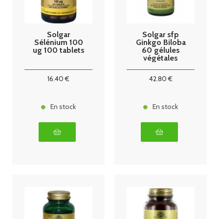
Solgar
Solgar sfp
Sélénium 100
Ginkgo Biloba
ug 100 tablets
60 gélules
végétales
16
.40
€
42
.80
€
En stock
En stock