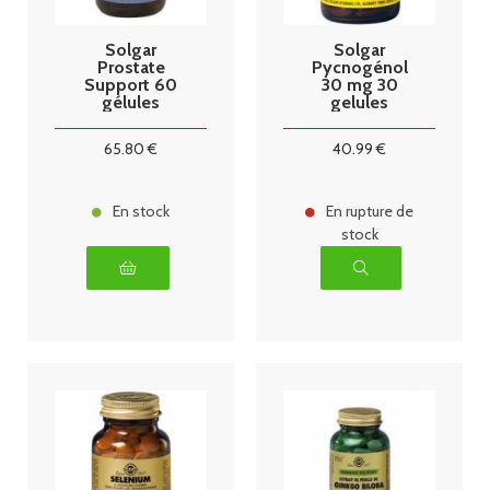
Solgar
Solgar
Prostate
Pycnogénol
Support 60
30 mg 30
gélules
gelules
65
.80
€
40
.99
€
En stock
En rupture de
stock