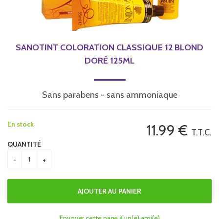
SANOTINT COLORATION CLASSIQUE 12 BLOND
DORÉ 125ML
Sans parabens - sans ammoniaque
En stock
11
.99
€
T.T.C.
QUANTITÉ
Envoyer cette page à un(e) ami(e)