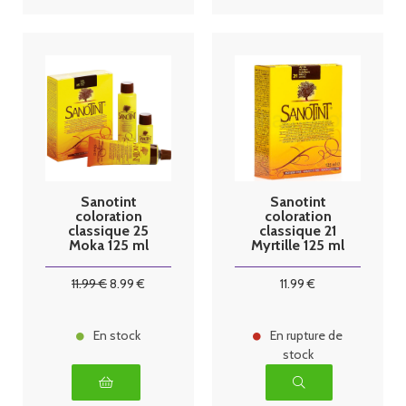
Sanotint
Sanotint
coloration
coloration
classique 25
classique 21
Moka 125 ml
Myrtille 125 ml
11
.99
€
8
.99
€
11
.99
€
En stock
En rupture de
stock