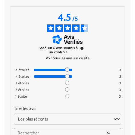
4.5
/
5
Basé sur
6
avis soumis à
un contrôle
Voir tous les avis sur ce site
5
étoiles
3
4
étoiles
3
3
étoiles
0
2
étoiles
0
1
étoile
0
Trier les avis