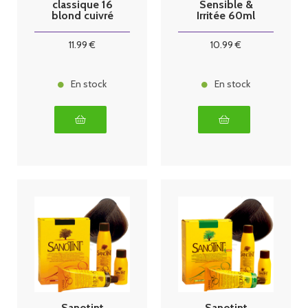
classique 16
Sensible &
blond cuivré
Irritée 60ml
11
.99
€
10
.99
€
En stock
En stock
Sanotint
Sanotint