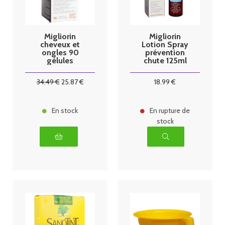
Migliorin
Migliorin
cheveux et
Lotion Spray
ongles 90
prévention
gélules
chute 125ml
34
.49
€
25
.87
€
18
.99
€
En stock
En rupture de
stock