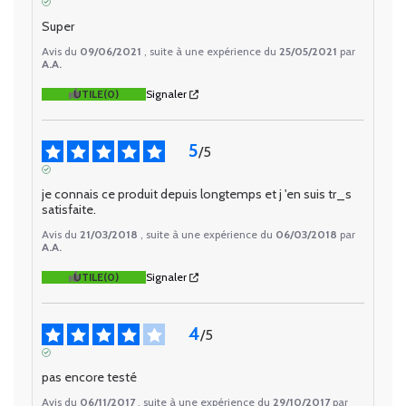
AVIS VÉRIFIÉ
Super
Avis du
09/06/2021
, suite à une expérience du
25/05/2021
par
A.A.
UTILE
(0)
Signaler
5
/
5
AVIS VÉRIFIÉ
je connais ce produit depuis longtemps et j 'en suis tr_s 
satisfaite.
Avis du
21/03/2018
, suite à une expérience du
06/03/2018
par
A.A.
UTILE
(0)
Signaler
4
/
5
AVIS VÉRIFIÉ
pas encore testé
Avis du
06/11/2017
, suite à une expérience du
29/10/2017
par