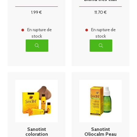
125ml
1
.99
€
11
.70
€
En rupture de
En rupture de
stock
stock
Sanotint
Sanotint
coloration
Oliocalm Peau