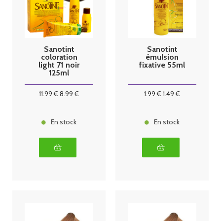
Sanotint
Sanotint
coloration
émulsion
light 71 noir
fixative 55ml
125ml
11
.99
€
8
.99
€
1
.99
€
1
.49
€
En stock
En stock