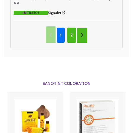
A.A.
UTILE
(0)
Signaler
1
2
SANOTINT COLORATION