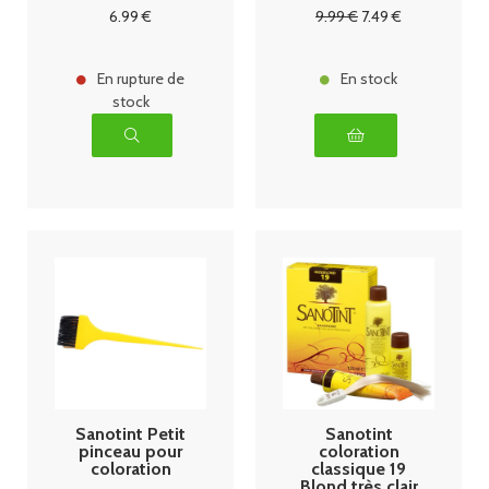
6
.99
€
9
.99
€
7
.49
€
En rupture de
En stock
stock
Sanotint Petit
Sanotint
pinceau pour
coloration
coloration
classique 19
Blond très clair