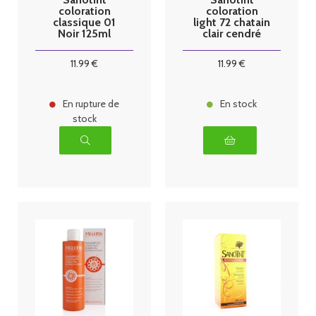
coloration
coloration
classique 01
light 72 chatain
Noir 125ml
clair cendré
125ml
11
.99
€
11
.99
€
En rupture de
En stock
stock