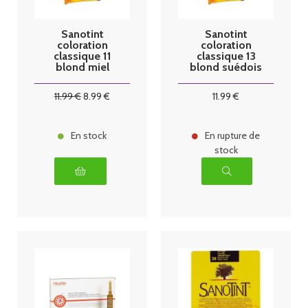
Sanotint
Sanotint
coloration
coloration
classique 11
classique 13
blond miel
blond suédois
125ml
11
.99
€
8
.99
€
11
.99
€
En stock
En rupture de
stock