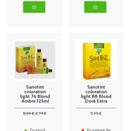
Sanotint
Sanotint
coloration
coloration
light 76 Blond
light 88 Blond
Ambre 125ml
Doré Extra
Clair 125ml
11
.99
€
8
.99
€
11
.99
€
En stock
En rupture de