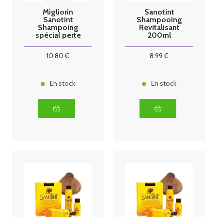
Migliorin
Sanotint
Sanotint
Shampooing
Shampoing
Revitalisant
spécial perte
200ml
de cheveux
200m
10
.80
€
8
.99
€
En stock
En stock