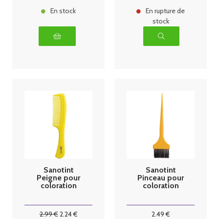
En stock
En rupture de
stock
Sanotint
Sanotint
Peigne pour
Pinceau pour
coloration
coloration
2
.99
€
2
.24
€
2
.49
€