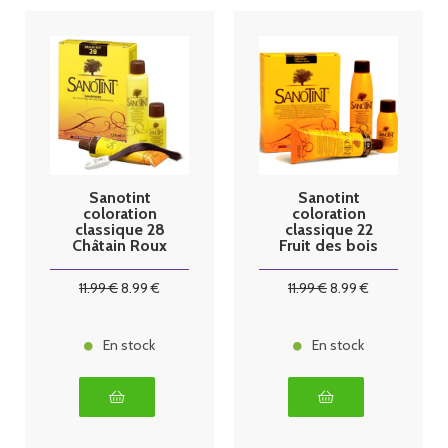
Sanotint
Sanotint
coloration
coloration
classique 28
classique 22
Châtain Roux
Fruit des bois
125ml
125 ml
11
.99
€
8
.99
€
11
.99
€
8
.99
€
En stock
En stock