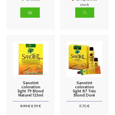
stock
Sanotint
Sanotint
coloration
coloration
light 79 Blond
light 87 Très
Naturel 125ml
Blond Doré
125ml
11
.99
€
8
.99
€
11
.70
€