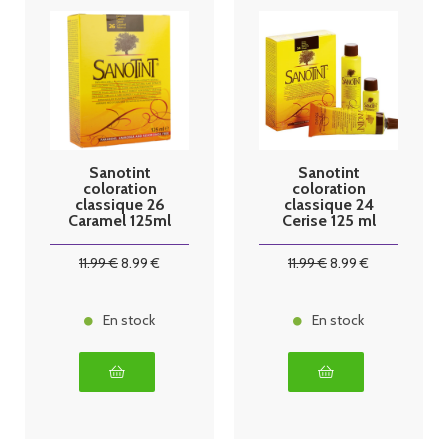
Sanotint
Sanotint
coloration
coloration
classique 26
classique 24
Caramel 125ml
Cerise 125 ml
11
.99
€
8
.99
€
11
.99
€
8
.99
€
En stock
En stock