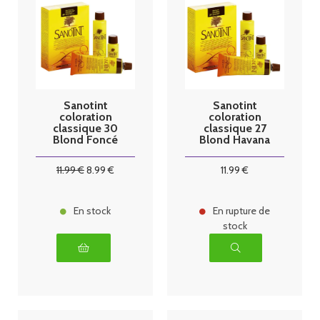
Sanotint
Sanotint
coloration
coloration
classique 30
classique 27
Blond Foncé
Blond Havana
Chaud 125ml
125ml
11
.99
€
8
.99
€
11
.99
€
En stock
En rupture de
stock