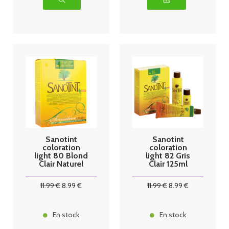
Sanotint
Sanotint
coloration
coloration
light 80 Blond
light 82 Gris
Clair Naturel
Clair 125ml
125ml
11
.99
€
8
.99
€
11
.99
€
8
.99
€
En stock
En stock