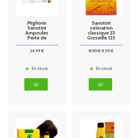
Migliorin
Sanotint
Sanotint
coloration
Ampoules
classique 23
Perte de
Groseille 125
cheveux 10
ml
doses
24
.99
€
11
.99
€
8
.99
€
En stock
En stock