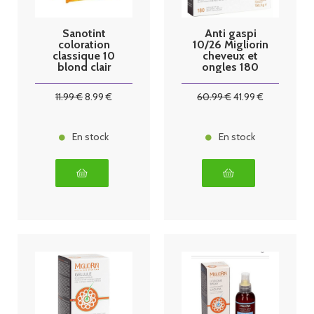
Sanotint
Anti gaspi
coloration
10/26 Migliorin
classique 10
cheveux et
blond clair
ongles 180
125ml
gélules
11
.99
€
8
.99
€
60
.99
€
41
.99
€
En stock
En stock