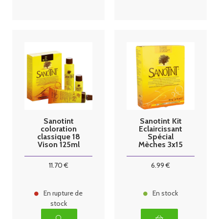
Sanotint
Sanotint Kit
coloration
Eclaircissant
classique 18
Spécial
Vison 125ml
Mèches 3x15
ml
11
.70
€
6
.99
€
En rupture de
En stock
stock