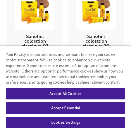
Sanotint
Sanotint
coloration
coloration
classique 07
classique 20
chatain cendré
roux titien
Your Privacy is important to us and we want to make your cookie
125ml
choice transparent. We use cookies to enhance your website
11
.99
€
8
.99
€
11
.99
€
8
.99
€
experience. Some cookies are essential/ not optional to run the
website. Others are optional: performance cookies show us how you
use our website and features; functional cookies remember your
En stock
En stock
preferences; and targeting cookies help us share relevant content.
Accept All Cookies
Accept Essential
Cookies Settings