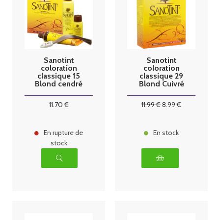
Sanotint
Sanotint
coloration
coloration
classique 15
classique 29
Blond cendré
Blond Cuivré
125ml
Foncé 125ml
11
.70
€
11
.99
€
8
.99
€
En rupture de
En stock
stock