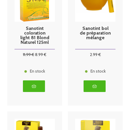
Sanotint
Sanotint bol
coloration
de préparation
light 81 Blond
mélange
Naturel 125ml
11
.99
€
8
.99
€
2
.99
€
En stock
En stock