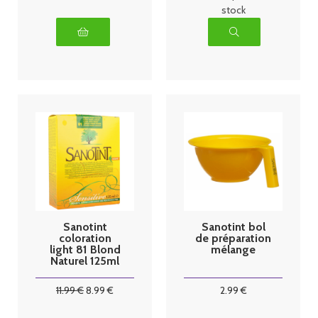
stock
Sanotint
Sanotint bol
coloration
de préparation
light 81 Blond
mélange
Naturel 125ml
11
.99
€
8
.99
€
2
.99
€