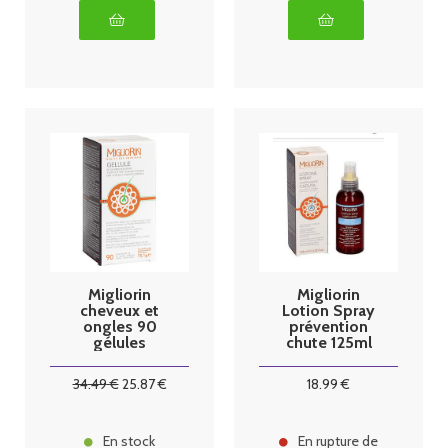
Migliorin
Migliorin
cheveux et
Lotion Spray
ongles 90
prévention
gélules
chute 125ml
34
.49
€
25
.87
€
18
.99
€
En stock
En rupture de