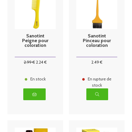
Sanotint
Sanotint
Peigne pour
Pinceau pour
coloration
coloration
2
.99
€
2
.24
€
2
.49
€
En stock
En rupture de
stock