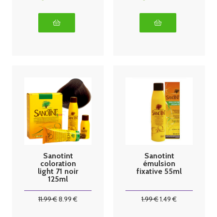
Sanotint
Sanotint
coloration
émulsion
light 71 noir
fixative 55ml
125ml
11
.99
€
8
.99
€
1
.99
€
1
.49
€