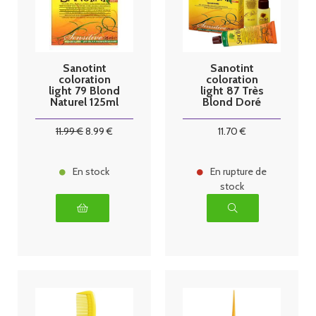
Sanotint
Sanotint
coloration
coloration
light 79 Blond
light 87 Très
Naturel 125ml
Blond Doré
125ml
11
.99
€
8
.99
€
11
.70
€
En stock
En rupture de
stock