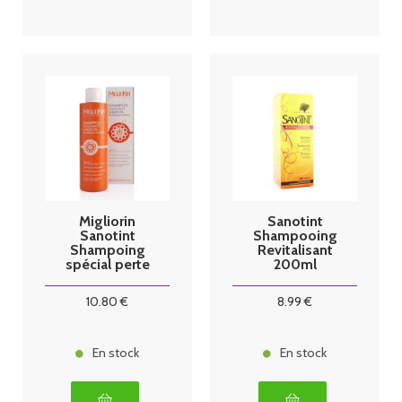
Migliorin
Sanotint
Sanotint
Shampooing
Shampoing
Revitalisant
spécial perte
200ml
de cheveux
200m
10
.80
€
8
.99
€
En stock
En stock