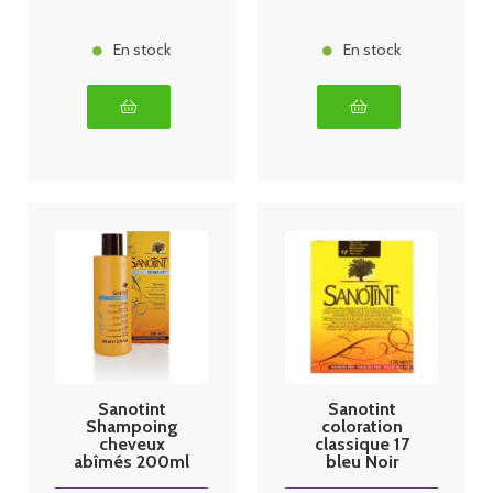
En stock
En stock
Sanotint
Sanotint
Shampoing
coloration
cheveux
classique 17
abîmés 200ml
bleu Noir
125ml