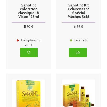
Sanotint
Sanotint Kit
coloration
Eclaircissant
classique 18
Spécial
Vison 125ml
Mèches 3x15
ml
11
.70
€
6
.99
€
En rupture de
En stock
stock