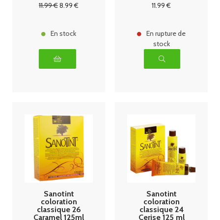
11
.99
€
8
.99
€
11
.99
€
En stock
En rupture de
stock
Sanotint
Sanotint
coloration
coloration
classique 26
classique 24
Caramel 125ml
Cerise 125 ml