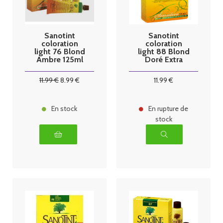
Sanotint
Sanotint
coloration
coloration
light 76 Blond
light 88 Blond
Ambre 125ml
Doré Extra
Clair 125ml
11
.99
€
8
.99
€
11
.99
€
En stock
En rupture de
stock