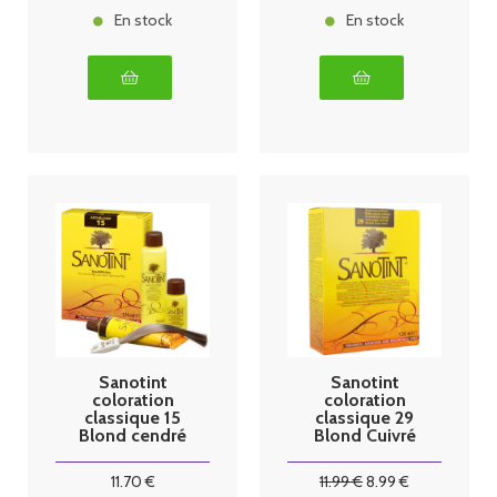
En stock
En stock
Sanotint
Sanotint
coloration
coloration
classique 15
classique 29
Blond cendré
Blond Cuivré
125ml
Foncé 125ml
11
.70
€
11
.99
€
8
.99
€