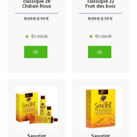
classique 28
classique 22
Châtain Roux
Fruit des bois
125ml
125 ml
11
.99
€
8
.99
€
11
.99
€
8
.99
€
En stock
En stock
Sanotint
Sanotint