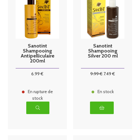
Sanotint
Sanotint
Shampooing
Shampooing
Antipelliculaire
Silver 200 ml
200ml
6
.99
€
9
.99
€
7
.49
€
En rupture de
En stock
stock