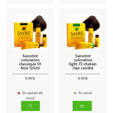
Sanotint
Sanotint
coloration
coloration
classique 01
light 72 chatain
Noir 125ml
clair cendré
125ml
11
.99
€
11
.99
€
En rupture de
En stock
stock