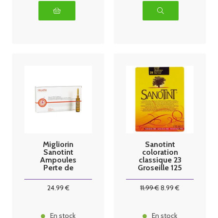
Migliorin
Sanotint
Sanotint
coloration
Ampoules
classique 23
Perte de
Groseille 125
cheveux 10
ml
doses
24
.99
€
11
.99
€
8
.99
€
En stock
En stock