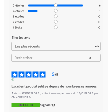
5
étoiles
6
4
étoiles
1
3
étoiles
0
2
étoiles
0
1
étoile
0
Trier les avis
5
/
5
AVIS VÉRIFIÉ
Excellent produit j'utilise depuis de nombreuses années
Avis du
03/02/2026
, suite à une expérience du
16/01/2026
par
M. Christine F.
UTILE
(0)
Signaler