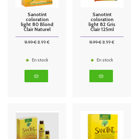
Sanotint
Sanotint
coloration
coloration
light 80 Blond
light 82 Gris
Clair Naturel
Clair 125ml
125ml
11
.99
€
8
.99
€
11
.99
€
8
.99
€
En stock
En stock