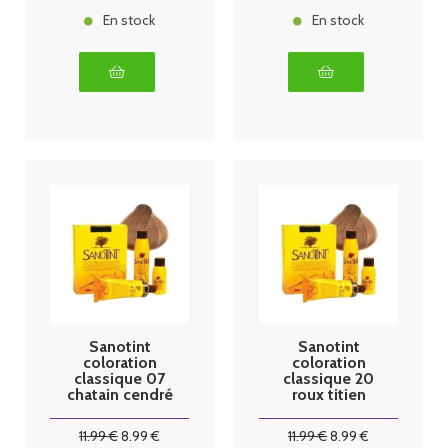
En stock
En stock
Sanotint
Sanotint
coloration
coloration
classique 07
classique 20
chatain cendré
roux titien
125ml
11
.99
€
8
.99
€
11
.99
€
8
.99
€