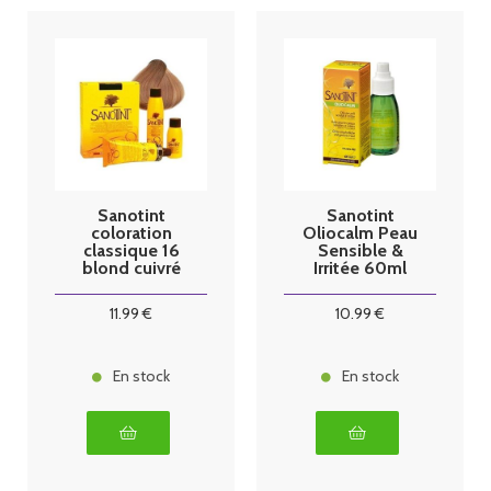
Sanotint
Sanotint
coloration
Oliocalm Peau
classique 16
Sensible &
blond cuivré
Irritée 60ml
11
.99
€
10
.99
€
En stock
En stock