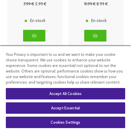
7
.99
€
5
.99
€
11
.99
€
8
.99
€
En stock
En stock
Your Privacy is important to us and we want to make your cookie
choice transparent. We use cookies to enhance your website
experience. Some cookies are essential/ not optional to run the
website. Others are optional: performance cookies show us how you
use our website and features; functional cookies remember your
preferences; and targeting cookies help us share relevant content.
Accept All Cookies
Accept Essential
Sanotint
Sanotint
coloration
coloration
Cookies Settings
classique 02
classique 03
Brun 125ml
chatain naturel