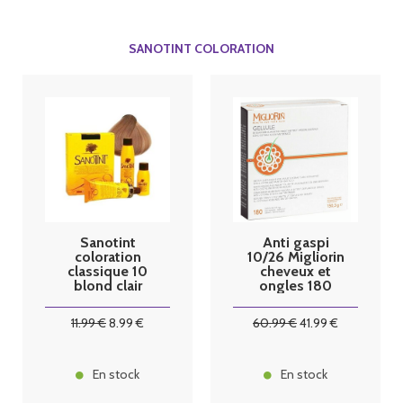
SANOTINT COLORATION
Sanotint
Anti gaspi
coloration
10/26 Migliorin
classique 10
cheveux et
blond clair
ongles 180
125ml
gélules
11
.99
€
8
.99
€
60
.99
€
41
.99
€
En stock
En stock