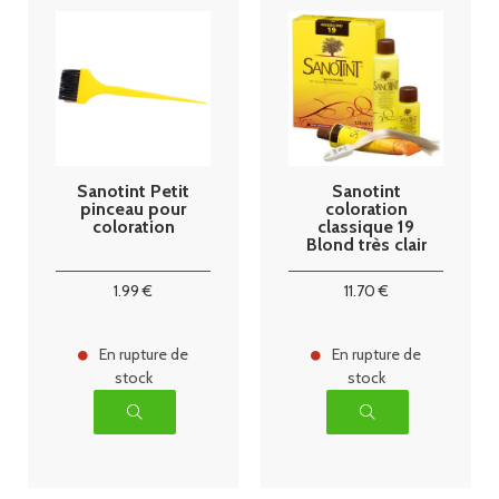
Sanotint Petit
Sanotint
pinceau pour
coloration
coloration
classique 19
Blond très clair
125ml
1
.99
€
11
.70
€
En rupture de
En rupture de
stock
stock