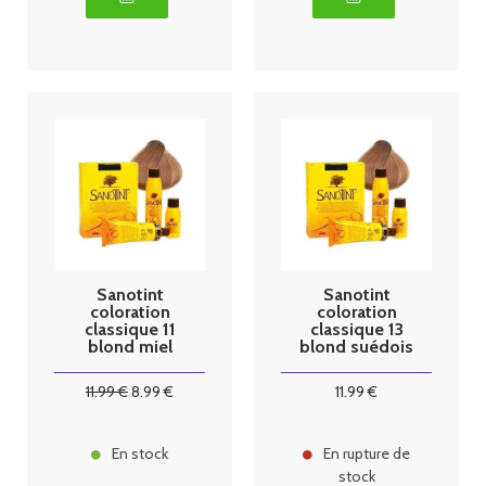
Sanotint
Sanotint
coloration
coloration
classique 11
classique 13
blond miel
blond suédois
125ml
11
.99
€
8
.99
€
11
.99
€
En stock
En rupture de
stock