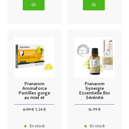
Pranarom
Pranarom
Aromaforce
Synergie
Pastilles gorge
Essentielle Bio
au miel et
Sérénité
citron - x24
Équilibre 30ml
6
.99
€
5
.24
€
16
.99
€
En stock
En stock