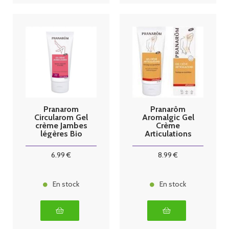
Pranarom
Pranarôm
Circularom Gel
Aromalgic Gel
crème Jambes
Crème
légères Bio
Articulations
100ml
Bio 100ml
6
.99
€
8
.99
€
En stock
En stock