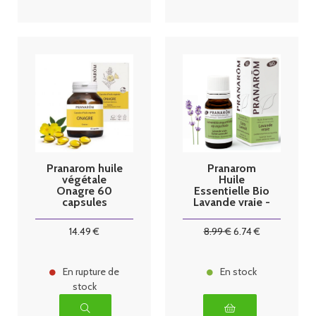
Pranarom huile
Pranarom
végétale
Huile
Onagre 60
Essentielle Bio
capsules
Lavande vraie -
10ml
14
.49
€
8
.99
€
6
.74
€
En rupture de
En stock
stock