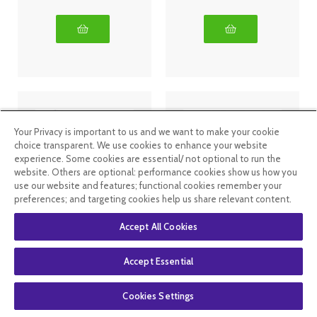
Your Privacy is important to us and we want to make your cookie
choice transparent. We use cookies to enhance your website
experience. Some cookies are essential/ not optional to run the
website. Others are optional: performance cookies show us how you
use our website and features; functional cookies remember your
preferences; and targeting cookies help us share relevant content.
Pranarom
Pranarom
Accept All Cookies
Huile Végétale
Aromanoctis
Bio Onagre -
Forte sommeil
50ml
30 capsules
Accept Essential
6
.90
€
9
.99
€
Cookies Settings