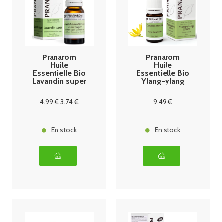
Pranarom
Pranarom
Huile
Huile
Essentielle Bio
Essentielle Bio
Lavandin super
Ylang-ylang
- 10ml
Totum - 5ml
4
.99
€
3
.74
€
9
.49
€
En stock
En stock