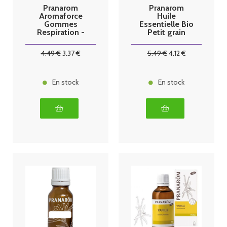
Pranarom
Pranarom
Aromaforce
Huile
Gommes
Essentielle Bio
Respiration -
Petit grain
45g
bigarade -
10ml
4
.49
€
3
.37
€
5
.49
€
4
.12
€
En stock
En stock