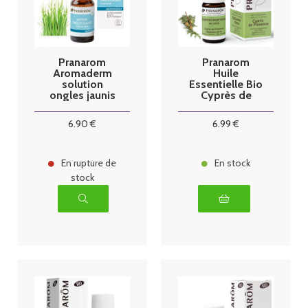
Pranarom
Pranarom
Aromaderm
Huile
solution
Essentielle Bio
ongles jaunis
Cyprès de
Bio 10 ml
Provence -
5ml
6
.90
€
6
.99
€
En rupture de
En stock
stock