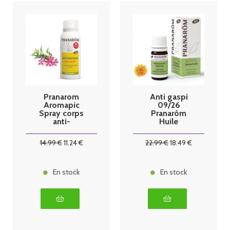
Pranarom
Anti gaspi
Aromapic
09/26
Spray corps
Pranarôm
anti-
Huile
moustique
Essentielle
bio, 200ml
Immortelle
14
.99
€
11
.24
€
22
.99
€
18
.49
€
Hélichryse
Italienne Bio 5
ml
En stock
En stock