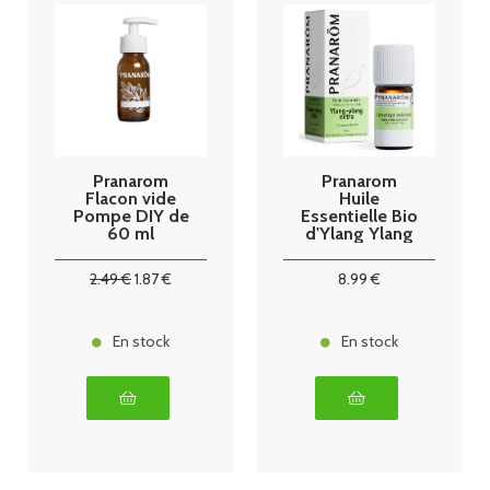
Pranarom
Pranarom
Flacon vide
Huile
Pompe DIY de
Essentielle Bio
60 ml
d'Ylang Ylang
Extra - 5ml
2
.49
€
1
.87
€
8
.99
€
En stock
En stock