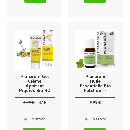
Pranarom Gel
Pranarom
Crème
Huile
Apaisant
Essentielle Bio
Piqûres Bio 40
Patchouli -
ml
10ml
6
.49
€
4
.87
€
9
.99
€
En stock
En stock