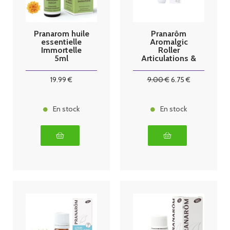
Pranarom huile
Pranarôm
essentielle
Aromalgic
Immortelle
Roller
5ml
Articulations &
Muscles
19
.99
€
9
.00
€
6
.75
€
En stock
En stock