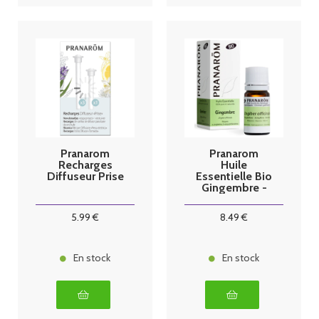
Pranarom
Pranarom
Recharges
Huile
Diffuseur Prise
Essentielle Bio
Gingembre -
5ml
5
.99
€
8
.49
€
En stock
En stock