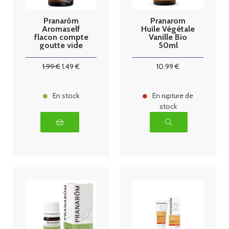
Pranarôm
Pranarom
Aromaself
Huile Végétale
flacon compte
Vanille Bio
goutte vide
50ml
10ml
1
.99
€
1
.49
€
10
.99
€
En stock
En rupture de
stock