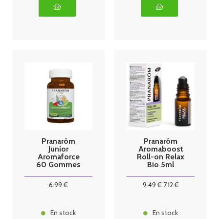
Pranarôm
Pranarôm
Junior
Aromaboost
Aromaforce
Roll-on Relax
60 Gommes
Bio 5ml
Immunité
6
.99
€
9
.49
€
7
.12
€
En stock
En stock