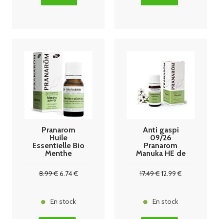
Pranarom
Anti gaspi
Huile
09/26
Essentielle Bio
Pranarom
Menthe
Manuka HE de
poivrée - 10ml
Leptospermu
m scoparium 5
8
.99
€
6
.74
€
17
.49
€
12
.99
€
ml
En stock
En stock