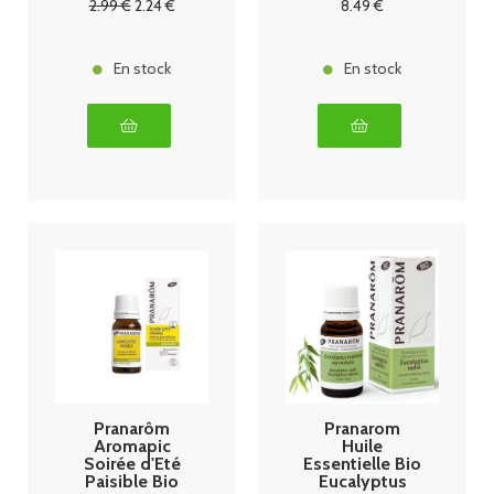
2
.99
€
2
.24
€
8
.49
€
En stock
En stock
Pranarôm
Pranarom
Aromapic
Huile
Soirée d'Eté
Essentielle Bio
Paisible Bio
Eucalyptus