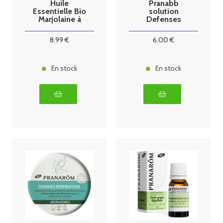
Huile
Pranabb
Essentielle Bio
solution
Marjolaine à
Defenses
coquilles - 5ml
Naturelles Bio
10m
8
.99
€
6
.00
€
En stock
En stock