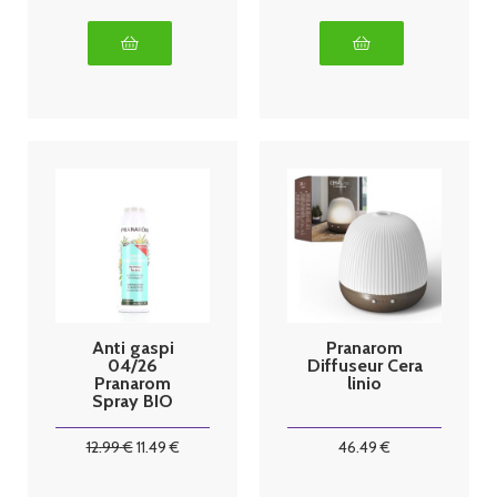
Anti gaspi
Pranarom
04/26
Diffuseur Cera
Pranarom
linio
Spray BIO
assainissant
ravintsara/tea
12
.99
€
11
.49
€
46
.49
€
tree 150 ml