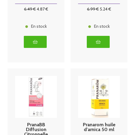
10ml
radié - 10ml
6
.49
€
4
.87
€
6
.99
€
5
.24
€
En stock
En stock
PranaBB
Pranarom huile
Diffusion
d'arnica 50 ml
Citronnelle