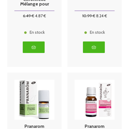
Mélange pour
Diffuseur
Bébé Bio 10 ml
6
.49
€
4
.87
€
10
.99
€
8
.24
€
En stock
En stock
Pranarom
Pranarom