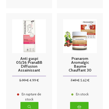
Anti gaspi
Pranarom
05/26 PranaBB
Aromalgic
Diffusion
Baume
Assainissant
Chauffant 30
Mélange pour
ml
Diffuseur
5
.99
€
4
.99
€
7
.49
€
5
.62
€
Bébé Bio 10 ml
En rupture de
En stock
stock