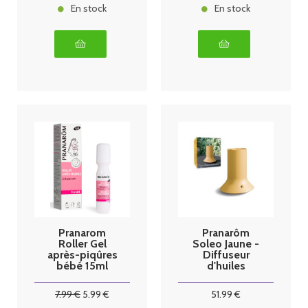
En stock
En stock
Pranarom
Pranarôm
Roller Gel
Soleo Jaune -
après-piqûres
Diffuseur
bébé 15ml
d'huiles
essentielles
Sans Fil
7
.99
€
5
.99
€
51
.99
€