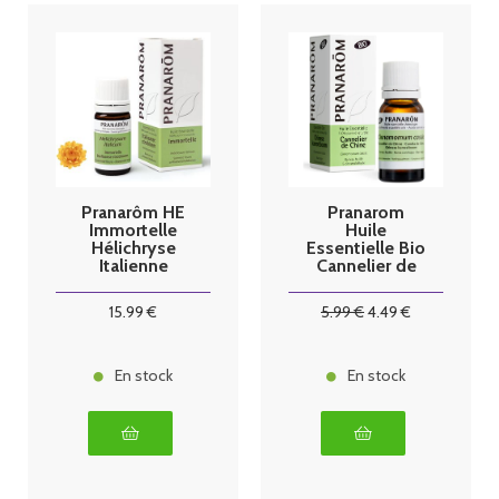
Pranarôm HE
Pranarom
Immortelle
Huile
Hélichryse
Essentielle Bio
Italienne
Cannelier de
Demeter 2 ml
Chine - 10ml
15
.99
€
5
.99
€
4
.49
€
En stock
En stock