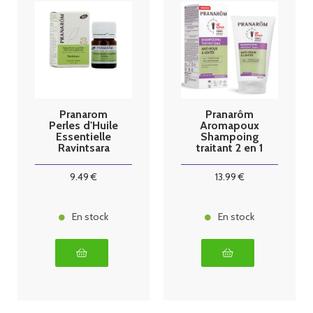
Pranarom
Pranarôm
Perles d'Huile
Aromapoux
Essentielle
Shampoing
Ravintsara
traitant 2 en 1
anti-poux et
lentes
9
.49
€
13
.99
€
En stock
En stock