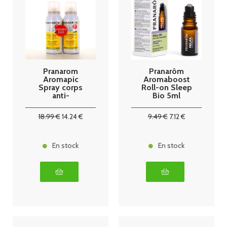
Pranarom
Pranarôm
Aromapic
Aromaboost
Spray corps
Roll-on Sleep
anti-
Bio 5ml
moustique
bio, lot de
18
.99
€
14
.24
€
9
.49
€
7
.12
€
2x75ml
En stock
En stock