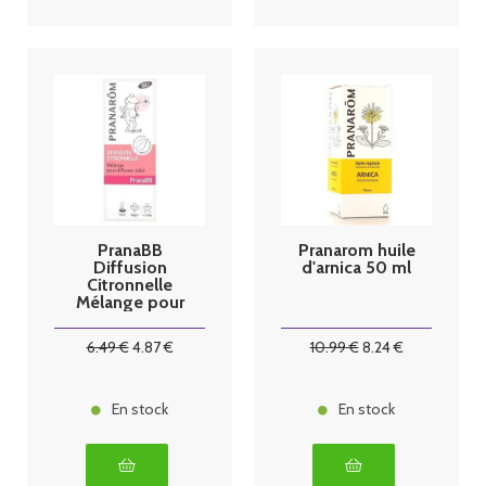
PranaBB
Pranarom huile
Diffusion
d'arnica 50 ml
Citronnelle
Mélange pour
Diffuseur
Bébé Bio 10 ml
6
.49
€
4
.87
€
10
.99
€
8
.24
€
En stock
En stock