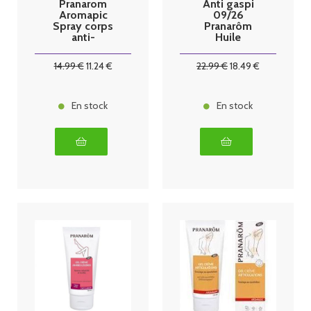
Pranarom
Anti gaspi
Aromapic
09/26
Spray corps
Pranarôm
anti-
Huile
moustique
Essentielle
bio, 200ml
Immortelle
14
.99
€
11
.24
€
22
.99
€
18
.49
€
Hélichryse
Italienne Bio 5
ml
En stock
En stock