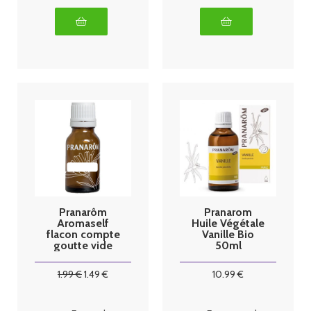
Pranarôm
Pranarom
Aromaself
Huile Végétale
flacon compte
Vanille Bio
goutte vide
50ml
10ml
1
.99
€
1
.49
€
10
.99
€