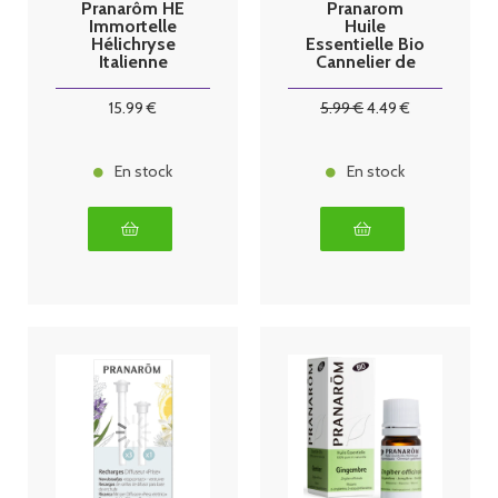
Pranarôm HE
Pranarom
Immortelle
Huile
Hélichryse
Essentielle Bio
Italienne
Cannelier de
Demeter 2 ml
Chine - 10ml
15
.99
€
5
.99
€
4
.49
€
En stock
En stock