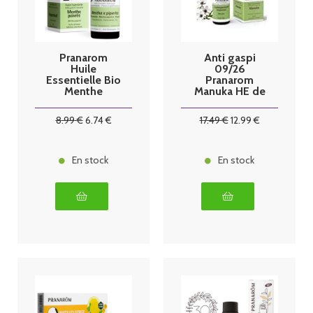
Pranarom
Anti gaspi
Huile
09/26
Essentielle Bio
Pranarom
Menthe
Manuka HE de
poivrée - 10ml
Leptospermu
m scoparium 5
8
.99
€
6
.74
€
17
.49
€
12
.99
€
ml
En stock
En stock