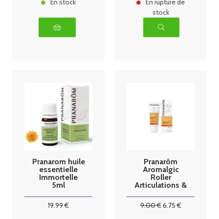
En stock
En rupture de
stock
Pranarom huile
Pranarôm
essentielle
Aromalgic
Immortelle
Roller
5ml
Articulations &
Muscles
19
.99
€
9
.00
€
6
.75
€