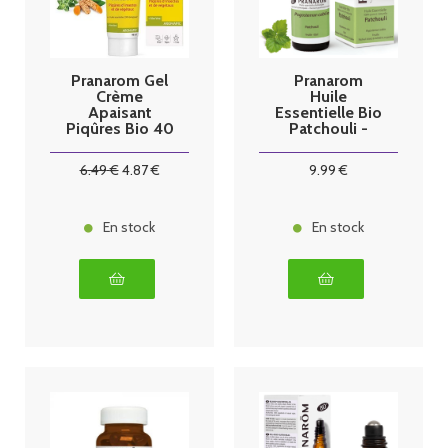
Pranarom Gel
Pranarom
Crème
Huile
Apaisant
Essentielle Bio
Piqûres Bio 40
Patchouli -
ml
10ml
6
.49
€
4
.87
€
9
.99
€
En stock
En stock