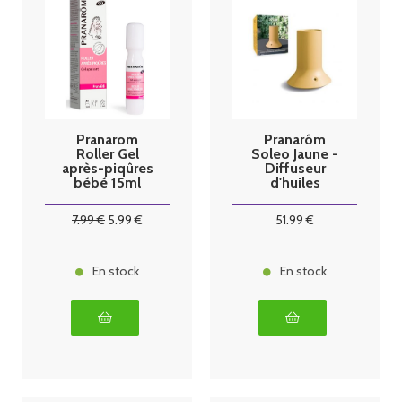
Pranarom
Pranarôm
Roller Gel
Soleo Jaune -
après-piqûres
Diffuseur
bébé 15ml
d'huiles
essentielles
Sans Fil
7
.99
€
5
.99
€
51
.99
€
En stock
En stock