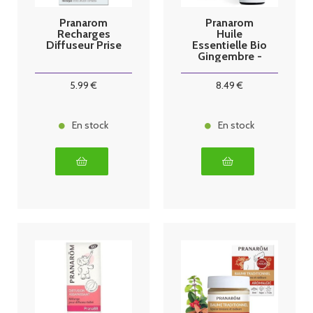
Pranarom
Pranarom
Recharges
Huile
Diffuseur Prise
Essentielle Bio
Gingembre -
5ml
5
.99
€
8
.49
€
En stock
En stock