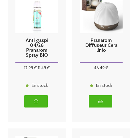
Anti gaspi
Pranarom
04/26
Diffuseur Cera
Pranarom
linio
Spray BIO
assainissant
ravintsara/tea
12
.99
€
11
.49
€
46
.49
€
tree 150 ml
En stock
En stock