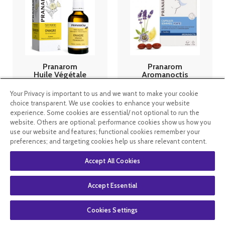
Pranarom
Pranarom
Huile Végétale
Aromanoctis
Bio Onagre -
Forte sommeil
50ml
30 capsules
Your Privacy is important to us and we want to make your cookie
choice transparent. We use cookies to enhance your website
6
.90
€
9
.99
€
experience. Some cookies are essential/ not optional to run the
website. Others are optional: performance cookies show us how you
use our website and features; functional cookies remember your
En stock
En stock
preferences; and targeting cookies help us share relevant content.
Accept All Cookies
Accept Essential
Cookies Settings