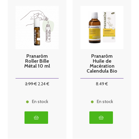
Pranarôm
Pranarôm
Roller Bille
Huile de
Métal 10 ml
Macération
Calendula Bio
50 ml
2
.99
€
2
.24
€
8
.49
€
En stock
En stock