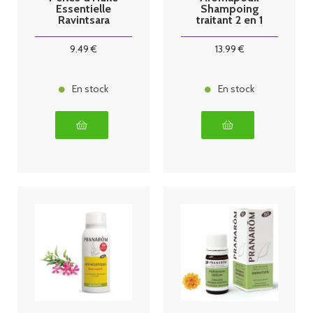
Essentielle
Shampoing
Ravintsara
traitant 2 en 1
anti-poux et
lentes
9
.49
€
13
.99
€
En stock
En stock