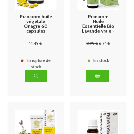
Pranarom huile
Pranarom
végétale
Huile
Onagre 60
Essentielle Bio
capsules
Lavande vraie -
10ml
14
.49
€
8
.99
€
6
.74
€
En rupture de
En stock
stock