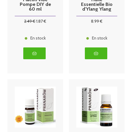
Pompe DIY de
Essentielle Bio
60 ml
d'Ylang Ylang
Extra - 5ml
2
.49
€
1
.87
€
8
.99
€
En stock
En stock