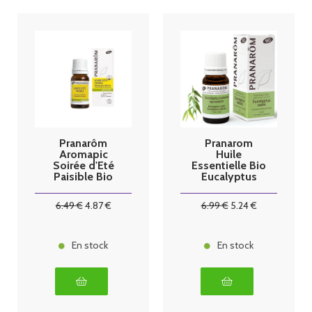
Pranarôm
Pranarom
Aromapic
Huile
Soirée d'Eté
Essentielle Bio
Paisible Bio
Eucalyptus
10ml
radié - 10ml
6
.49
€
4
.87
€
6
.99
€
5
.24
€
En stock
En stock