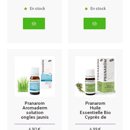
En stock
En stock
Pranarom
Pranarom
Aromaderm
Huile
solution
Essentielle Bio
ongles jaunis
Cyprès de
Bio 10 ml
Provence -
5ml
6
.90
€
6
.99
€