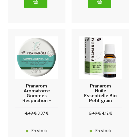
Pranarom
Pranarom
Aromaforce
Huile
Gommes
Essentielle Bio
Respiration -
Petit grain
45g
bigarade -
10ml
4
.49
€
3
.37
€
5
.49
€
4
.12
€
En stock
En stock