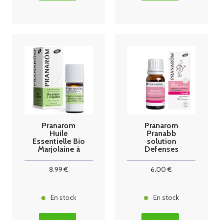
Pranarom
Pranarom
Huile
Pranabb
Essentielle Bio
solution
Marjolaine à
Defenses
coquilles - 5ml
Naturelles Bio
10m
8
.99
€
6
.00
€
En stock
En stock