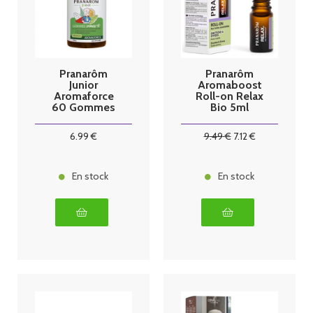
Pranarôm
Pranarôm
Junior
Aromaboost
Aromaforce
Roll-on Relax
60 Gommes
Bio 5ml
Immunité
6
.99
€
9
.49
€
7
.12
€
En stock
En stock