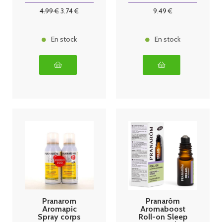
4
.99
€
3
.74
€
9
.49
€
En stock
En stock
Pranarom
Pranarôm
Aromapic
Aromaboost
Spray corps
Roll-on Sleep