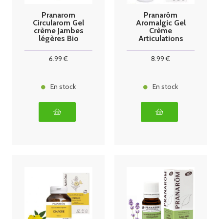
Pranarom
Pranarôm
Circularom Gel
Aromalgic Gel
crème Jambes
Crème
légères Bio
Articulations
100ml
Bio 100ml
6
.99
€
8
.99
€
En stock
En stock