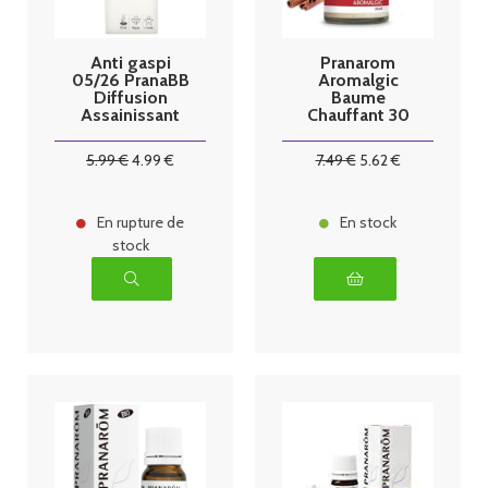
Anti gaspi
Pranarom
05/26 PranaBB
Aromalgic
Diffusion
Baume
Assainissant
Chauffant 30
Mélange pour
ml
Diffuseur
5
.99
€
4
.99
€
7
.49
€
5
.62
€
Bébé Bio 10 ml
En rupture de
En stock
stock