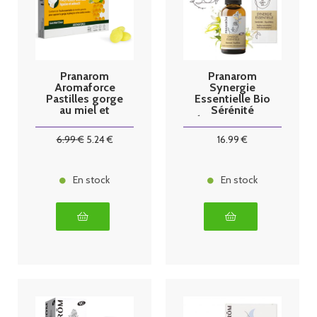
Pranarom
Pranarom
Aromaforce
Synergie
Pastilles gorge
Essentielle Bio
au miel et
Sérénité
citron - x24
Équilibre 30ml
6
.99
€
5
.24
€
16
.99
€
En stock
En stock