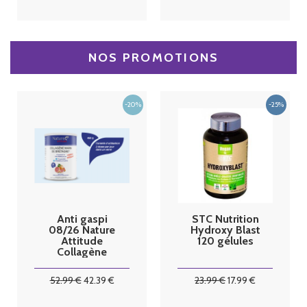
NOS PROMOTIONS
Anti gaspi
STC Nutrition
08/26 Nature
Hydroxy Blast
Attitude
120 gélules
Collagène
Marin de
bretagne 450
52
.99
€
42
.39
€
23
.99
€
17
.99
€
G