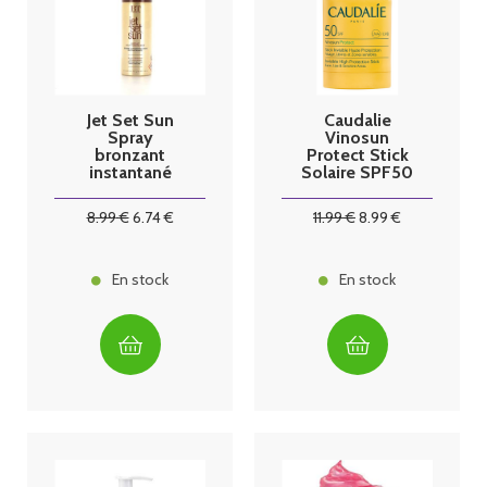
Jet Set Sun
Caudalie
Spray
Vinosun
bronzant
Protect Stick
instantané
Solaire SPF50
50ml
15g
8
.99
€
6
.74
€
11
.99
€
8
.99
€
En stock
En stock