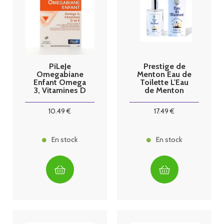
PiLeJe
Prestige de
Omegabiane
Menton Eau de
Enfant Omega
Toilette L'Eau
3, Vitamines D
de Menton
et E 27
Absolue 50ml
pastilles
10
.49
€
17
.49
€
En stock
En stock