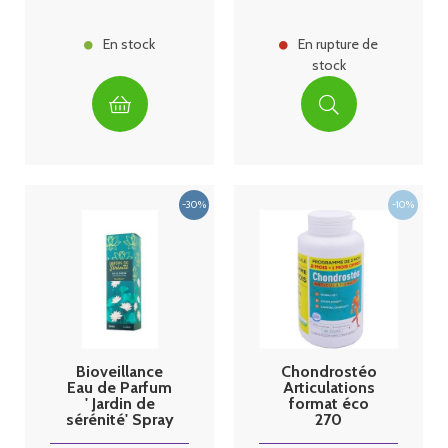
En stock
En rupture de
stock
Bioveillance
Chondrostéo
Eau de Parfum
Articulations
' Jardin de
format éco
sérénité' Spray
270
30ml
comprimés 3