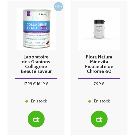
Laboratoire
Flora Natura
des Granions
Minevita
Collagène
Picolinate de
Beauté saveur
Chrome 60
Ubé
gélules
17
.99
€
16
.19
€
7
.99
€
En stock
En stock