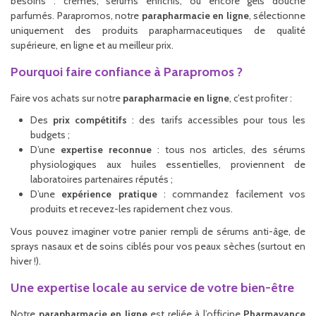
besoins : crèmes, sérums enrichis, ou encore gels douche
parfumés. Parapromos, notre
parapharmacie en ligne
, sélectionne
uniquement des produits parapharmaceutiques de qualité
supérieure, en ligne et au meilleur prix.
Pourquoi faire confiance à Parapromos ?
Faire vos achats sur notre
parapharmacie en ligne
, c’est profiter :
Des
prix compétitifs
: des tarifs accessibles pour tous les
budgets ;
D’une
expertise reconnue
: tous nos articles, des sérums
physiologiques aux huiles essentielles, proviennent de
laboratoires partenaires réputés ;
D’une
expérience pratique
: commandez facilement vos
produits et recevez-les rapidement chez vous.
Vous pouvez imaginer votre panier rempli de sérums anti-âge, de
sprays nasaux et de soins ciblés pour vos peaux sèches (surtout en
hiver !).
Une expertise locale au service de votre bien-être
Notre
parapharmacie en ligne
est reliée à l’officine
Pharmavance