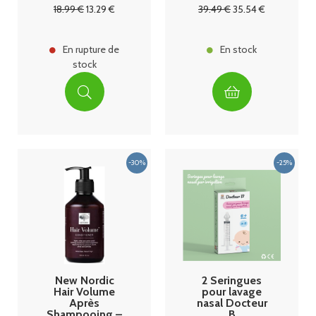
mois Granions
18
.99
€
13
.29
€
39
.49
€
35
.54
€
En rupture de
En stock
stock
New Nordic
2 Seringues
Hair Volume
pour lavage
Après
nasal Docteur
Shampooing –
B