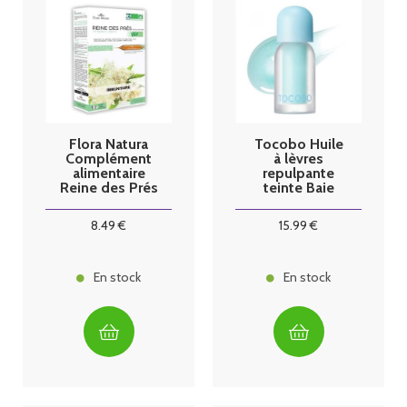
Flora Natura
Tocobo Huile
Complément
à lèvres
alimentaire
repulpante
Reine des Prés
teinte Baie
Bio 20
Givrée
ampoules
8
.49
€
15
.99
€
En stock
En stock