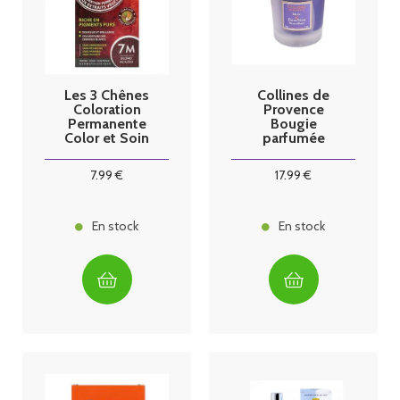
Les 3 Chênes
Collines de
Coloration
Provence
Permanente
Bougie
Color et Soin
parfumée
Blond Acajou
Musc & Fruit
7M
Noir
7
.99
€
17
.99
€
En stock
En stock