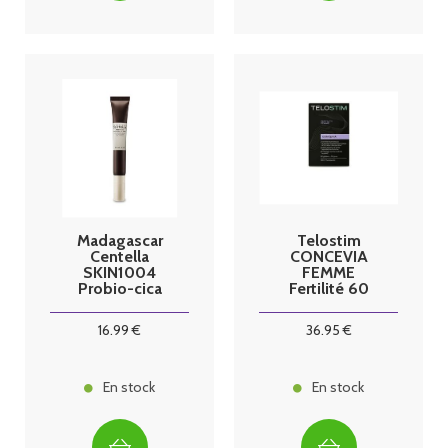
Madagascar
Telostim
Centella
CONCEVIA
SKIN1004
FEMME
Probio-cica
Fertilité 60
Soin contour
gélules
des yeux 20ml
16
.99
€
36
.95
€
En stock
En stock