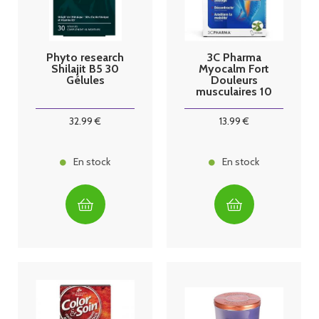
Phyto research
3C Pharma
Shilajit B5 30
Myocalm Fort
Gélules
Douleurs
musculaires 10
sticks
32
.99
€
13
.99
€
En stock
En stock