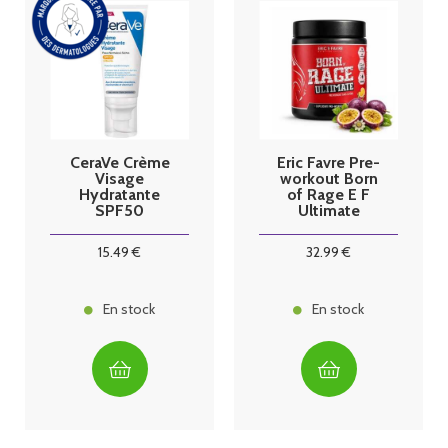
CeraVe Crème
Eric Favre Pre-
Visage
workout Born
Hydratante
of Rage E F
SPF50
Ultimate
Passion
15
.49
€
32
.99
€
En stock
En stock