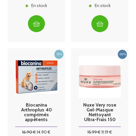
En stock
En stock
Biocanina
Nuxe Very rose
Arthroplus 40
Gel-Masque
comprimés
Nettoyant
appétents
Ultra-Frais 150
ml
16
.90
€
14
.90
€
15
.99
€
11
.19
€