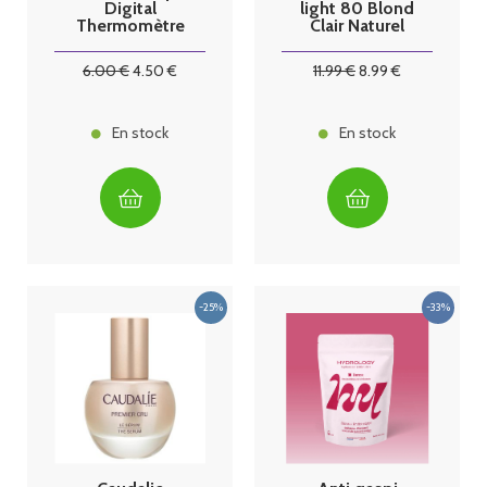
Digital
light 80 Blond
Thermomètre
Clair Naturel
125ml
6
.00
€
4
.50
€
11
.99
€
8
.99
€
En stock
En stock