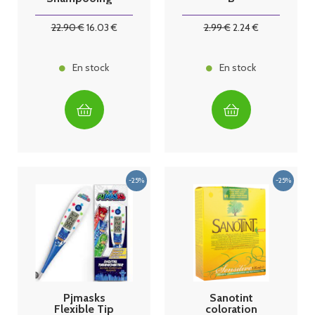
250 ml
22
.90
€
16
.03
€
2
.99
€
2
.24
€
En stock
En stock
Pjmasks
Sanotint
Flexible Tip
coloration