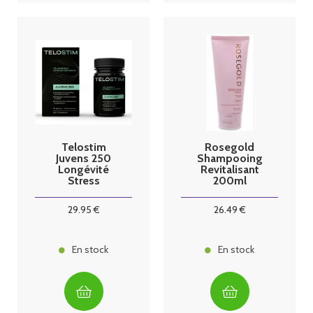
Telostim
Rosegold
Juvens 250
Shampooing
Longévité
Revitalisant
Stress
200ml
oxydatif 56
gélules
29
.95
€
26
.49
€
En stock
En stock