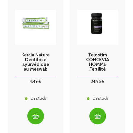
Kerala Nature
Telostim
Dentifrice
CONCEVIA
ayurvédique
HOMME
au Meswak
Fertilité
menthe
gélules blister
4
.49
€
34
.95
€
En stock
En stock