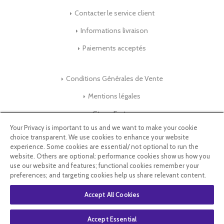
Contacter le service client
Informations livraison
Paiements acceptés
Conditions Générales de Vente
Mentions légales
Store-Factory
Your Privacy is important to us and we want to make your cookie
choice transparent. We use cookies to enhance your website
Qui Sommes nous ?
experience. Some cookies are essential/ not optional to run the
website. Others are optional: performance cookies show us how you
Parrainage
use our website and features; functional cookies remember your
preferences; and targeting cookies help us share relevant content.
Blog & Conseils
Accept All Cookies
Select Language
▼
Accept Essential