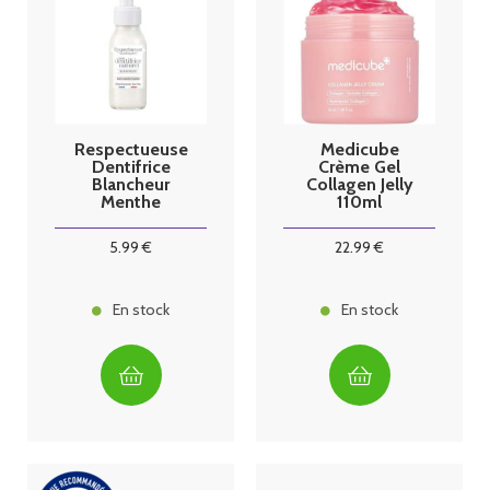
Respectueuse
Medicube
Dentifrice
Crème Gel
Blancheur
Collagen Jelly
Menthe
110ml
Fraîche 80ml
5
.99
€
22
.99
€
En stock
En stock