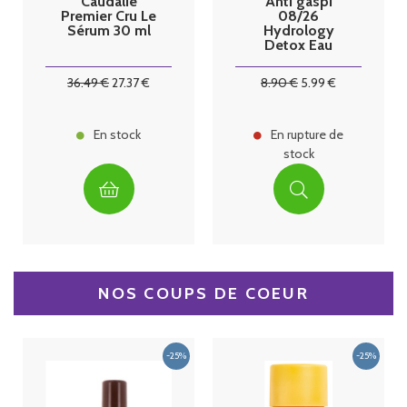
Caudalie
Anti gaspi
Premier Cru Le
08/26
Sérum 30 ml
Hydrology
Detox Eau
fonctionnelle
relaxante sans
36
.49
€
27
.37
€
8
.90
€
5
.99
€
sucre
En stock
En rupture de
stock
NOS COUPS DE COEUR