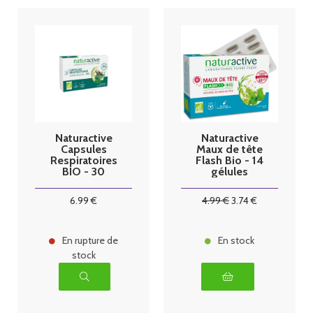
Naturactive
Naturactive
Capsules
Maux de tête
Respiratoires
Flash Bio - 14
BIO - 30
gélules
capsules (
Remplace GAE
6
.99
€
4
.99
€
3
.74
€
en capsule )
En rupture de
En stock
stock