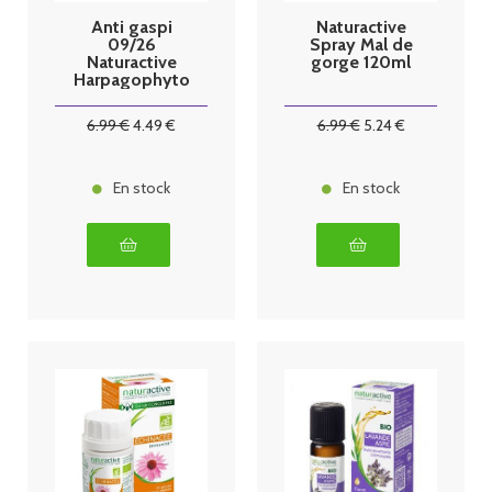
Anti gaspi
Naturactive
09/26
Spray Mal de
Naturactive
gorge 120ml
Harpagophyto
n Extrait
Concentré Bio
6
.99
€
4
.49
€
6
.99
€
5
.24
€
60 gélules
En stock
En stock