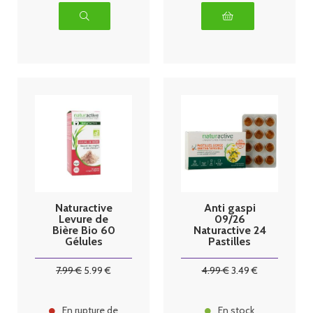
Naturactive
Anti gaspi
Levure de
09/26
Bière Bio 60
Naturactive 24
Gélules
Pastilles
Gorge Irritée
ou Sensible
7
.99
€
5
.99
€
4
.99
€
3
.49
€
En rupture de
En stock