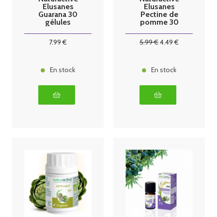
Elusanes
Elusanes
Guarana 30
Pectine de
gélules
pomme 30
gélules
7
.99
€
5
.99
€
4
.49
€
En stock
En stock