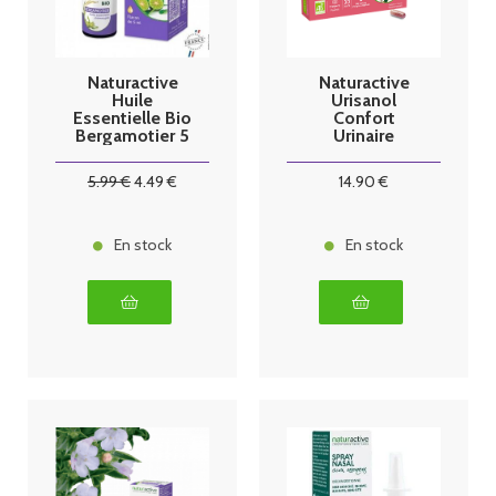
Naturactive
Naturactive
Huile
Urisanol
Essentielle Bio
Confort
Bergamotier 5
Urinaire
ml
Entretien Bio
30 Gélules
5
.99
€
4
.49
€
14
.90
€
En stock
En stock