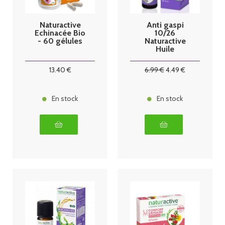
Naturactive
Anti gaspi
Echinacée Bio
10/26
- 60 gélules
Naturactive
Huile
Essentielle
Lavande Aspic
13
.40
€
6
.99
€
4
.49
€
Bio 10ml
En stock
En stock