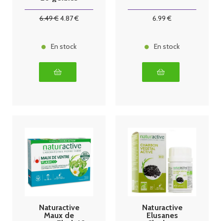
6
.49
€
4
.87
€
6
.99
€
En stock
En stock
Naturactive
Naturactive
Maux de
Elusanes