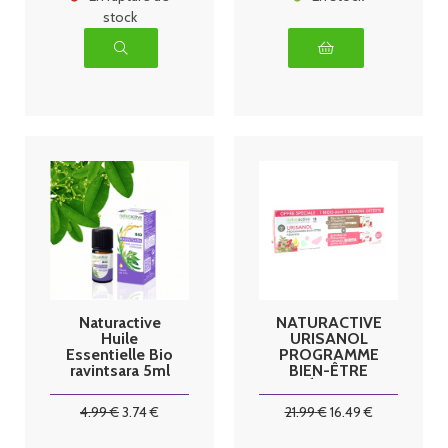
stock
Naturactive
NATURACTIVE
Huile
URISANOL
Essentielle Bio
PROGRAMME
ravintsara 5ml
BIEN-ÊTRE
FÉMININ
CRANBERRY
4
.99
€
3
.74
€
21
.99
€
16
.49
€