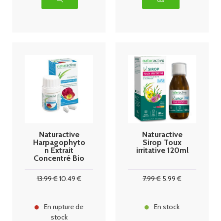
Naturactive
Naturactive
Harpagophyto
Sirop Toux
n Extrait
irritative 120ml
Concentré Bio
60 gélules
13
.99
€
10
.49
€
7
.99
€
5
.99
€
En rupture de
En stock
stock