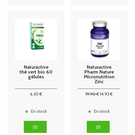
Naturactive
Naturactive
thé vert bio 60
Pharm Nature
gélules
Micronutrition
Zinc
bisglycinate
chélaté 120
6
.30
€
19
.90
€
14
.93
€
gélules
En stock
En stock