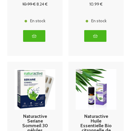
pour diffusion
10
.99
€
8
.24
€
10
.99
€
30ml
En stock
En stock
Naturactive
Naturactive
Seriane
Huile
Sommeil 30
Essentielle Bio
gélules
citronnelle de