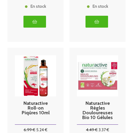
En stock
En stock
Naturactive
Naturactive
Roll-on
Règles
Piqûres 10ml
Douloureuses
Bio 10 Gélules
6
.99
€
5
.24
€
4
.49
€
3
.37
€