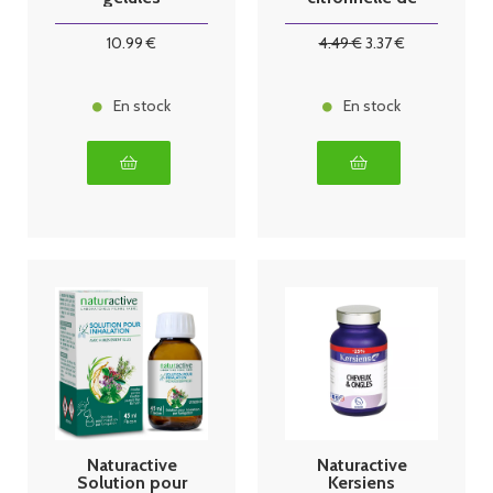
java 10ml
10
.99
€
4
.49
€
3
.37
€
En stock
En stock
Naturactive
Naturactive
Solution pour
Kersiens