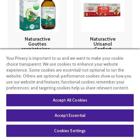
Naturactive
Naturactive
Gouttes
Urisanol
respiratoires -
Confort
90ml
Urinaire
Your Privacy is important to us and we want to make your cookie
Entretien Bio
30 Gélules
choice transparent. We use cookies to enhance your website
7
.99
€
24
.99
€
18
.74
€
experience. Some cookies are essential/ not optional to run the
website. Others are optional: performance cookies show us how you
use our website and features; functional cookies remember your
En stock
En stock
preferences; and targeting cookies help us share relevant content.
Accept All Cookies
Accept Essential
Cookies Settings