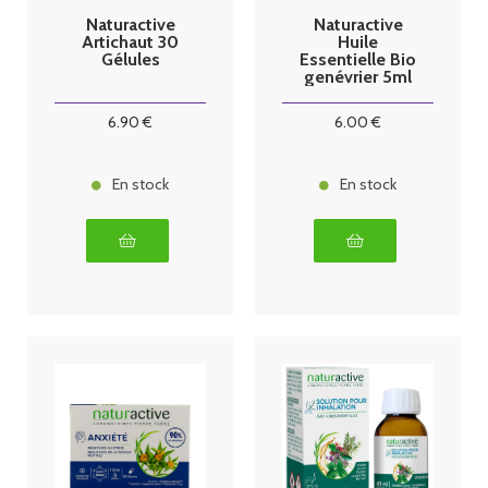
Naturactive
Naturactive
Artichaut 30
Huile
Gélules
Essentielle Bio
genévrier 5ml
6
.90
€
6
.00
€
En stock
En stock