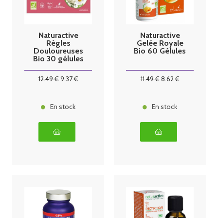
Naturactive
Naturactive
Règles
Gelée Royale
Douloureuses
Bio 60 Gélules
Bio 30 gélules
12
.49
€
9
.37
€
11
.49
€
8
.62
€
En stock
En stock