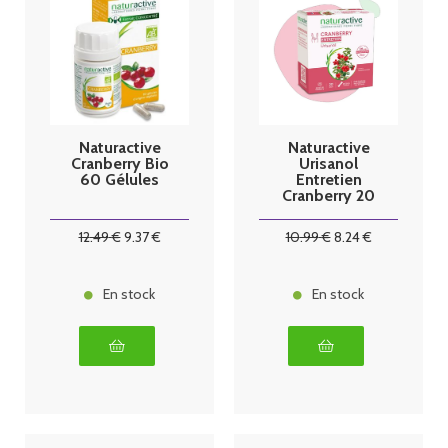
Naturactive
Naturactive
Cranberry Bio
Urisanol
60 Gélules
Entretien
Cranberry 20
sticks
12
.49
€
9
.37
€
10
.99
€
8
.24
€
En stock
En stock