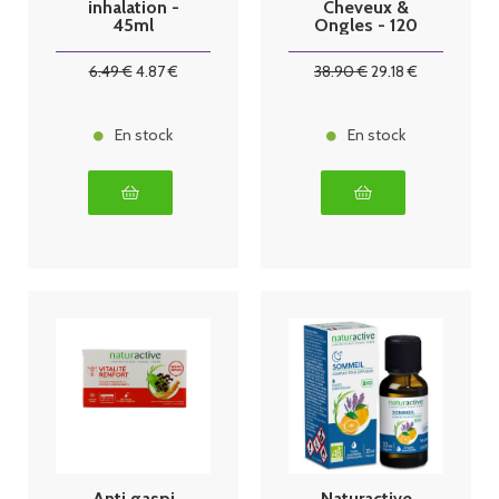
inhalation -
Cheveux &
45ml
Ongles - 120
gélules
6
.49
€
4
.87
€
38
.90
€
29
.18
€
En stock
En stock
Anti gaspi
Naturactive