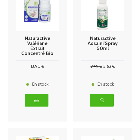
Naturactive
Naturactive
Valériane
Assaini'Spray
Extrait
50ml
Concentré Bio
60 gélules
13
.90
€
7
.49
€
5
.62
€
En stock
En stock