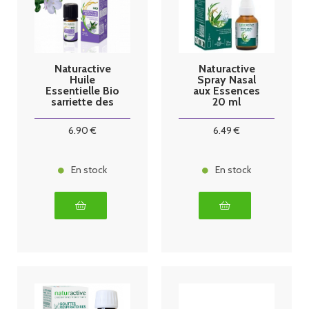
Naturactive
Naturactive
Huile
Spray Nasal
Essentielle Bio
aux Essences
sarriette des
20 ml
montagnes
5ml
6
.90
€
6
.49
€
En stock
En stock