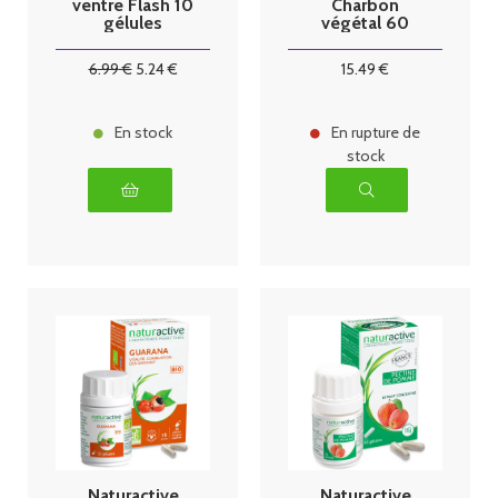
ventre Flash 10
Charbon
gélules
végétal 60
capsules
6
.99
€
5
.24
€
15
.49
€
En stock
En rupture de
stock
Naturactive
Naturactive