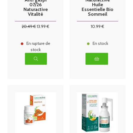
07/26
Huile
Naturactive
Essentielle Bio
Vitalité
Sommeil
Renfort 30
Complexe
gélules
pour diffusion
20
.49
€
13
.99
€
10
.99
€
30ml
En rupture de
En stock
stock