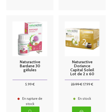
Naturactive
Naturactive
Bardane 30
Doriance
gélules
Capital Soleil
Lot de 2 x 60
Capsules
5
.99
€
23
.99
€
17
.99
€
En rupture de
En stock
stock