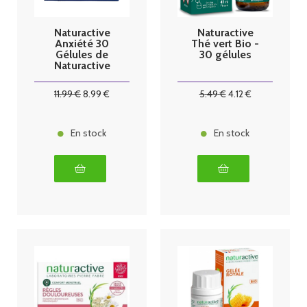
Naturactive
Naturactive
Anxiété 30
Thé vert Bio -
Gélules de
30 gélules
Naturactive
11
.99
€
8
.99
€
5
.49
€
4
.12
€
En stock
En stock