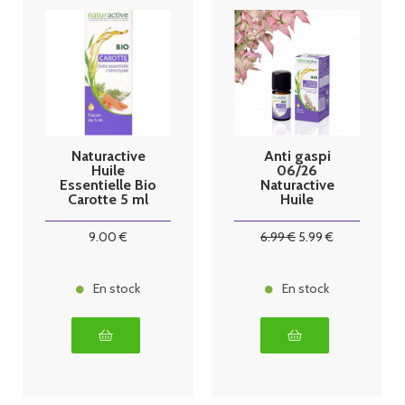
Naturactive
Anti gaspi
Huile
06/26
Essentielle Bio
Naturactive
Carotte 5 ml
Huile
Essentielle Bio
sauge sclarée
9
.00
€
6
.99
€
5
.99
€
5ml
En stock
En stock