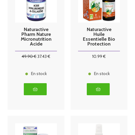
Naturactive
Naturactive
Pharm Nature
Huile
Micronutrition
Essentielle Bio
Acide
Protection
Hyaluronique
Complexe
et Collagène
pour diffusion
49
.90
€
37
.43
€
10
.99
€
120 Gélules
30ml
En stock
En stock