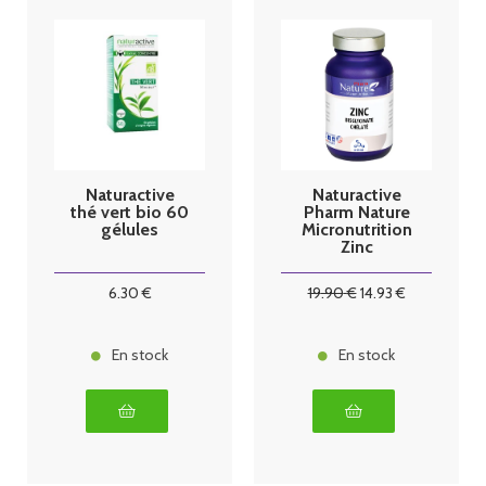
Naturactive
Naturactive
thé vert bio 60
Pharm Nature
gélules
Micronutrition
Zinc
bisglycinate
chélaté 120
6
.30
€
19
.90
€
14
.93
€
gélules
En stock
En stock