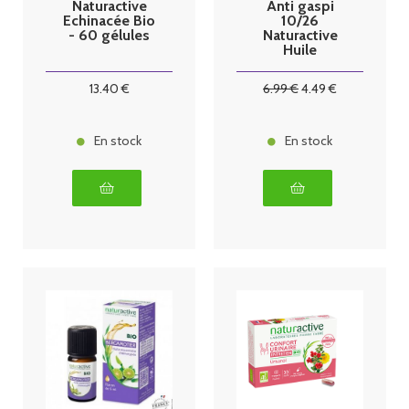
Naturactive
Anti gaspi
Echinacée Bio
10/26
- 60 gélules
Naturactive
Huile
Essentielle
Lavande Aspic
13
.40
€
6
.99
€
4
.49
€
Bio 10ml
En stock
En stock