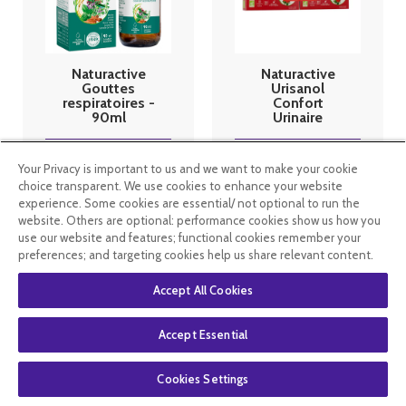
Naturactive
Naturactive
Gouttes
Urisanol
respiratoires -
Confort
90ml
Urinaire
Entretien Bio
30 Gélules
7
.99
€
24
.99
€
18
.74
€
Your Privacy is important to us and we want to make your cookie
choice transparent. We use cookies to enhance your website
experience. Some cookies are essential/ not optional to run the
En stock
En stock
website. Others are optional: performance cookies show us how you
use our website and features; functional cookies remember your
preferences; and targeting cookies help us share relevant content.
Accept All Cookies
Accept Essential
Cookies Settings