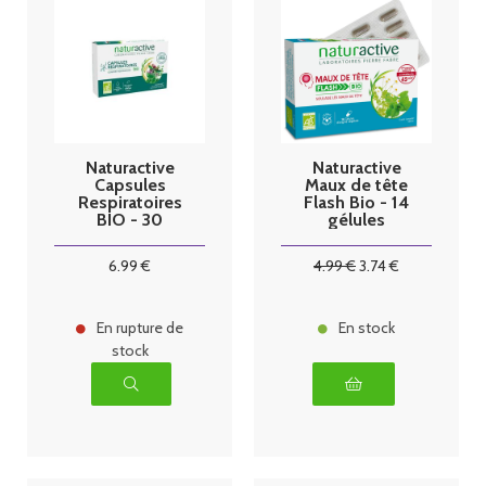
Naturactive
Naturactive
Capsules
Maux de tête
Respiratoires
Flash Bio - 14
BIO - 30
gélules
capsules (
Remplace GAE
6
.99
€
4
.99
€
3
.74
€
en capsule )
En rupture de
En stock
stock