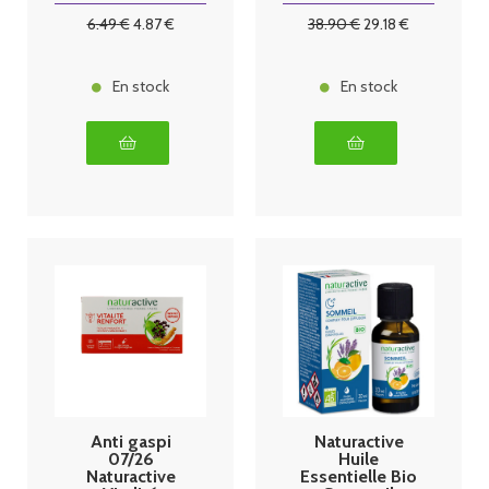
6
.49
€
4
.87
€
38
.90
€
29
.18
€
En stock
En stock
Anti gaspi
Naturactive
07/26
Huile
Naturactive
Essentielle Bio