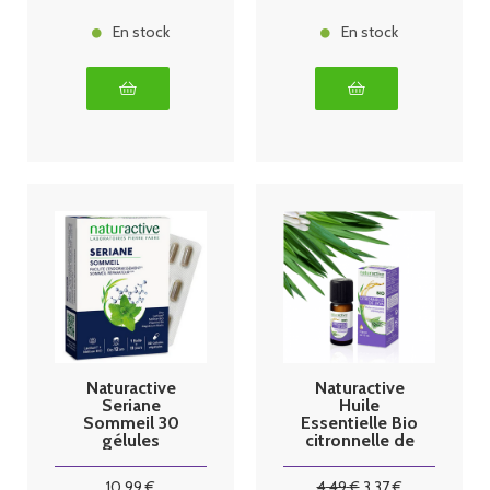
En stock
En stock
Naturactive
Naturactive
Seriane
Huile
Sommeil 30
Essentielle Bio
gélules
citronnelle de
java 10ml
10
.99
€
4
.49
€
3
.37
€