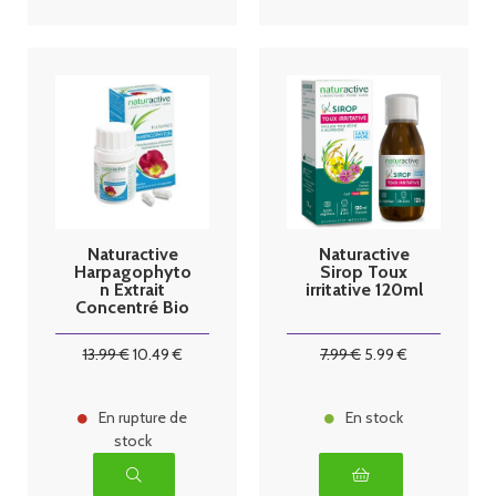
Naturactive
Naturactive
Harpagophyto
Sirop Toux
n Extrait
irritative 120ml
Concentré Bio
60 gélules
13
.99
€
10
.49
€
7
.99
€
5
.99
€
En rupture de
En stock
stock