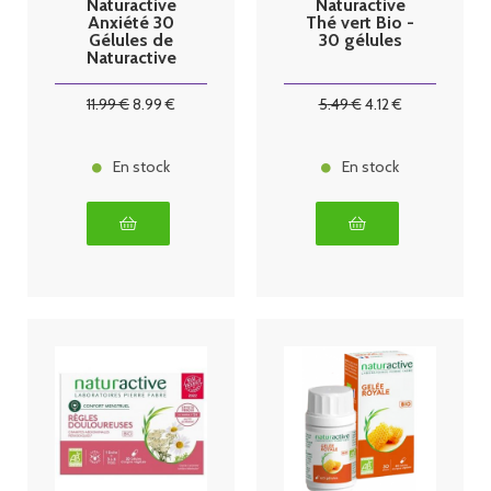
Naturactive
Naturactive
Anxiété 30
Thé vert Bio -
Gélules de
30 gélules
Naturactive
11
.99
€
8
.99
€
5
.49
€
4
.12
€
En stock
En stock