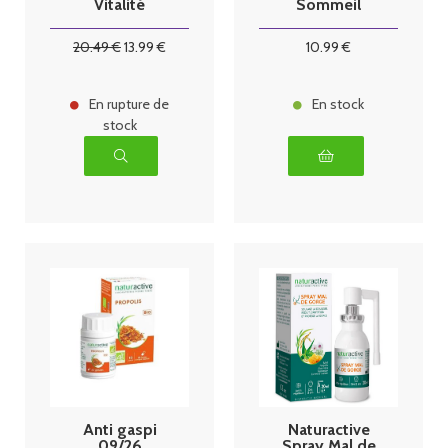
Vitalité
Sommeil
Renfort 30
Complexe
gélules
pour diffusion
20
.49
€
13
.99
€
10
.99
€
30ml
En rupture de
En stock
stock
Anti gaspi
Naturactive
09/26
Spray Mal de