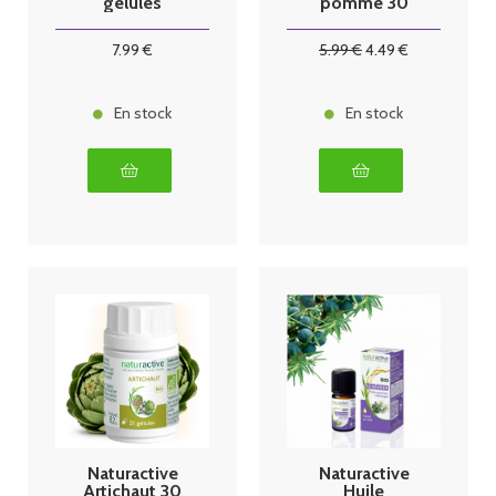
gélules
pomme 30
gélules
7
.99
€
5
.99
€
4
.49
€
En stock
En stock
Naturactive
Naturactive
Artichaut 30
Huile