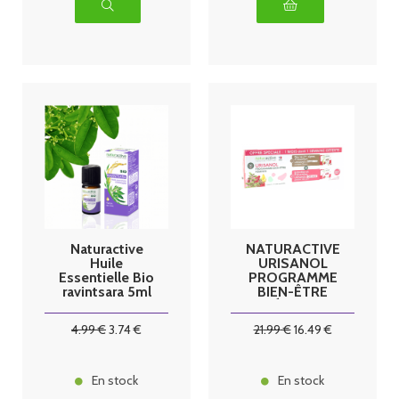
Naturactive
NATURACTIVE
Huile
URISANOL
Essentielle Bio
PROGRAMME
ravintsara 5ml
BIEN-ÊTRE
FÉMININ
CRANBERRY
4
.99
€
3
.74
€
21
.99
€
16
.49
€
En stock
En stock