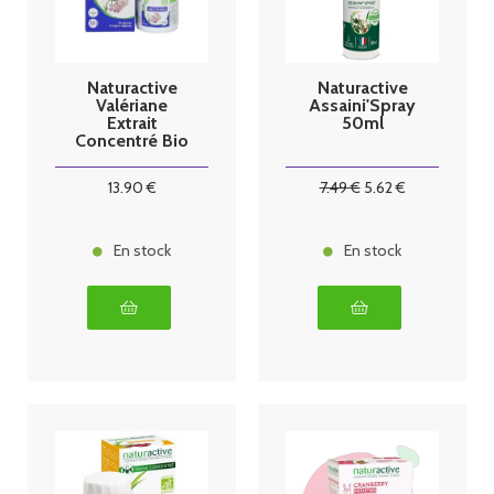
Naturactive
Naturactive
Valériane
Assaini'Spray
Extrait
50ml
Concentré Bio
60 gélules
13
.90
€
7
.49
€
5
.62
€
En stock
En stock