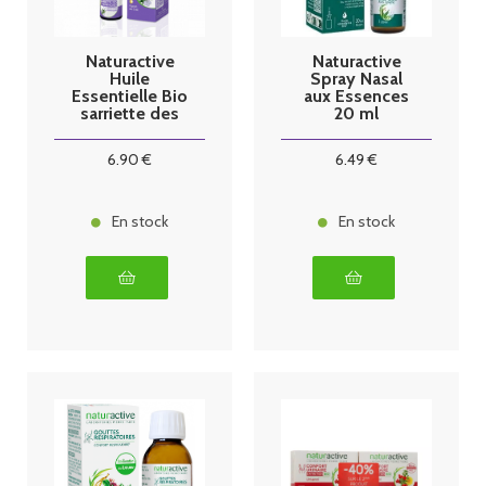
Naturactive
Naturactive
Huile
Spray Nasal
Essentielle Bio
aux Essences
sarriette des
20 ml
montagnes
5ml
6
.90
€
6
.49
€
En stock
En stock