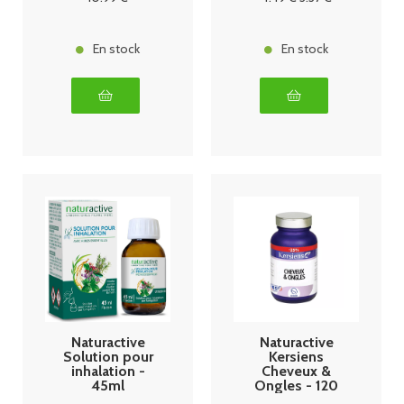
En stock
En stock
Naturactive
Naturactive
Solution pour
Kersiens
inhalation -
Cheveux &
45ml
Ongles - 120
gélules