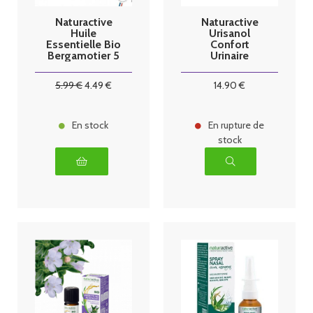
Naturactive
Naturactive
Huile
Urisanol
Essentielle Bio
Confort
Bergamotier 5
Urinaire
ml
Entretien Bio
30 Gélules
5
.99
€
4
.49
€
14
.90
€
En stock
En rupture de
stock