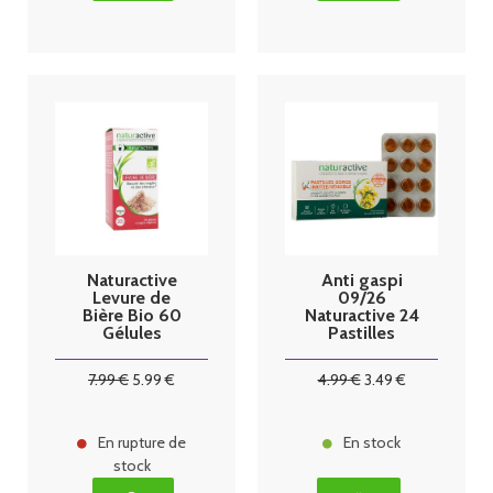
Naturactive
Anti gaspi
Levure de
09/26
Bière Bio 60
Naturactive 24
Gélules
Pastilles
Gorge Irritée
ou Sensible
7
.99
€
5
.99
€
4
.99
€
3
.49
€
En rupture de
En stock
stock