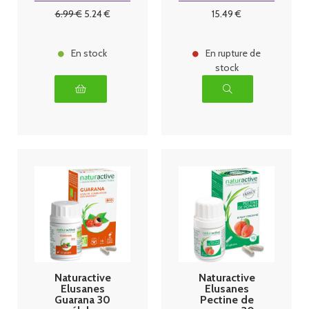
6
.99
€
5
.24
€
15
.49
€
En stock
En rupture de
stock
Naturactive
Naturactive
Elusanes
Elusanes
Guarana 30
Pectine de