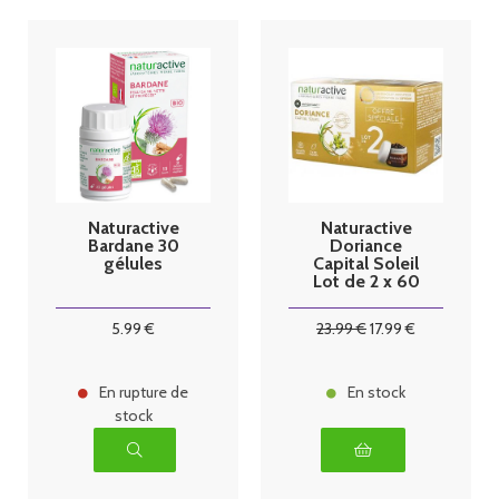
Naturactive
Naturactive
Bardane 30
Doriance
gélules
Capital Soleil
Lot de 2 x 60
Capsules
5
.99
€
23
.99
€
17
.99
€
En rupture de
En stock
stock