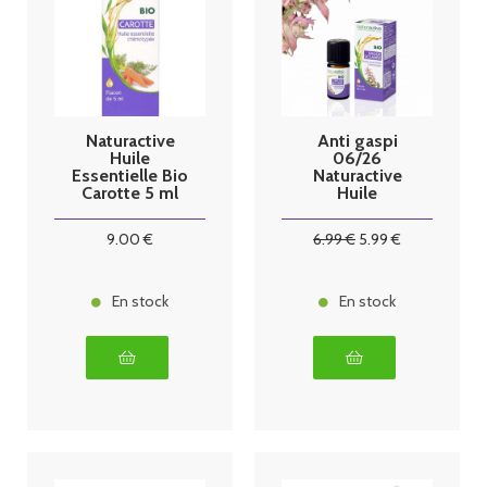
Naturactive
Anti gaspi
Huile
06/26
Essentielle Bio
Naturactive
Carotte 5 ml
Huile
Essentielle Bio
sauge sclarée
9
.00
€
6
.99
€
5
.99
€
5ml
En stock
En stock