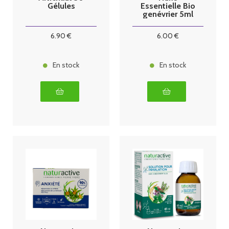
Gélules
Essentielle Bio
genévrier 5ml
6
.90
€
6
.00
€
En stock
En stock