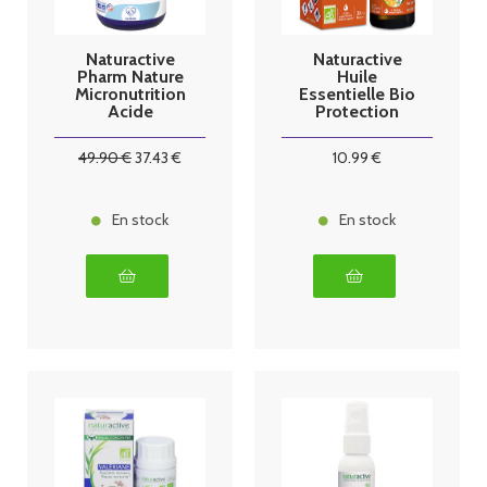
Naturactive
Naturactive
Pharm Nature
Huile
Micronutrition
Essentielle Bio
Acide
Protection
Hyaluronique
Complexe
et Collagène
pour diffusion
49
.90
€
37
.43
€
10
.99
€
120 Gélules
30ml
En stock
En stock