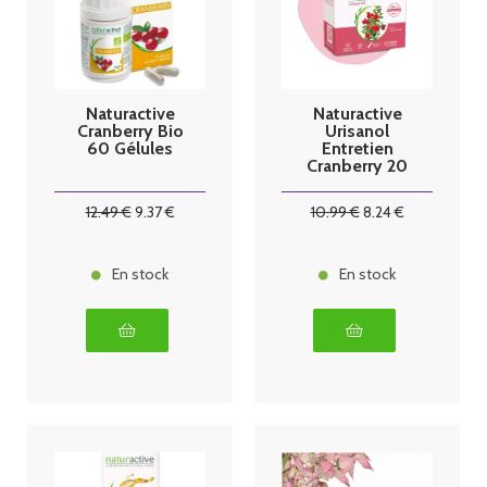
Naturactive
Naturactive
Cranberry Bio
Urisanol
60 Gélules
Entretien
Cranberry 20
sticks
12
.49
€
9
.37
€
10
.99
€
8
.24
€
En stock
En stock