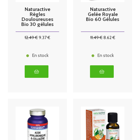
Naturactive
Naturactive
Règles
Gelée Royale
Douloureuses
Bio 60 Gélules
Bio 30 gélules
12
.49
€
9
.37
€
11
.49
€
8
.62
€
En stock
En stock