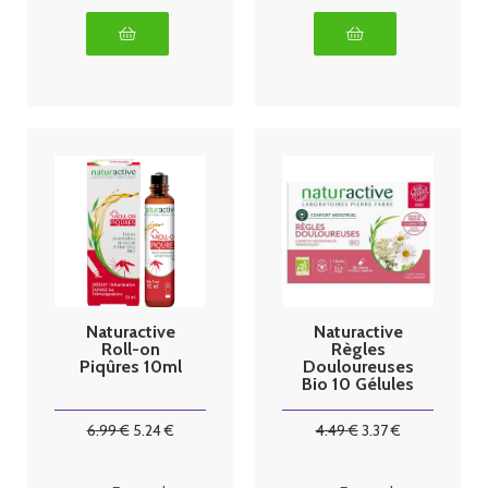
Naturactive
Naturactive
Roll-on
Règles
Piqûres 10ml
Douloureuses
Bio 10 Gélules
6
.99
€
5
.24
€
4
.49
€
3
.37
€