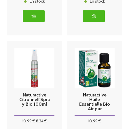
En stock
En stock
Naturactive
Naturactive
Citronnell'Spra
Huile
y Bio 100ml
Essentielle Bio
Air pur
Complexe
pour diffusion
10
.99
€
8
.24
€
10
.99
€
30ml