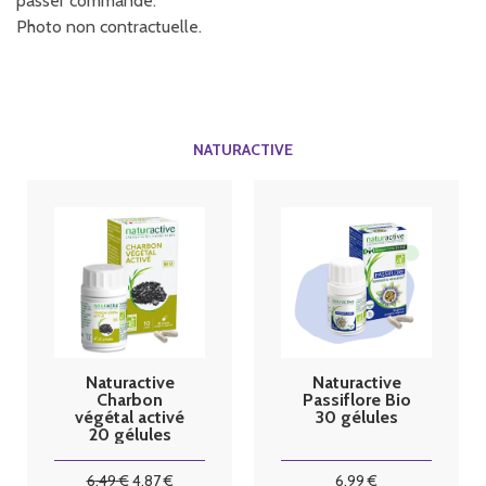
passer commande.
Photo non contractuelle.
NATURACTIVE
Naturactive
Naturactive
Charbon
Passiflore Bio
végétal activé
30 gélules
20 gélules
6
.49
€
4
.87
€
6
.99
€