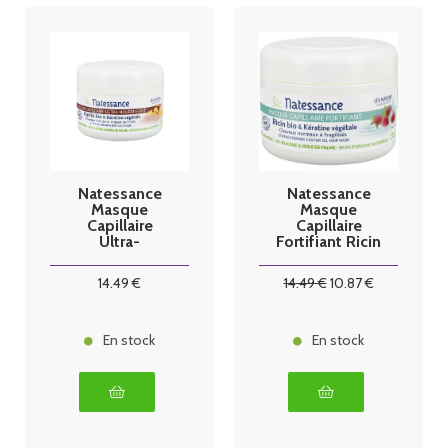
Natessance
Natessance
Masque
Masque
Capillaire
Capillaire
Ultra-
Fortifiant Ricin
nourrissant Bio
Bio & Kératine
200ml
200ml
14
.49
€
14
.49
€
10
.87
€
En stock
En stock