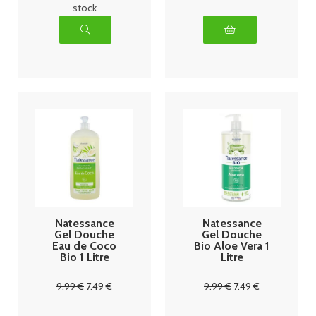
stock
Natessance
Natessance
Gel Douche
Gel Douche
Eau de Coco
Bio Aloe Vera 1
Bio 1 Litre
Litre
9
.99
€
7
.49
€
9
.99
€
7
.49
€