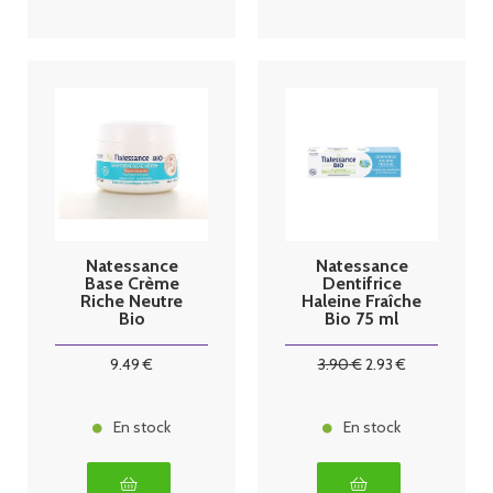
Natessance
Natessance
Base Crème
Dentifrice
Riche Neutre
Haleine Fraîche
Bio
Bio 75 ml
9
.49
€
3
.90
€
2
.93
€
En stock
En stock