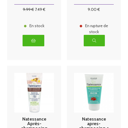
litre
Coco Bio et
Kératine 200
9
.99
€
7
.49
€
9
.00
€
ml
En stock
En rupture de
stock
Natessance
Natessance
Après-
apres-