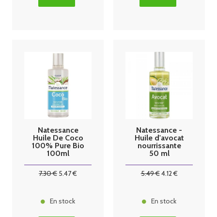
Natessance
Natessance -
Huile De Coco
Huile d'avocat
100% Pure Bio
nourrissante
100ml
50 ml
7
.30
€
5
.47
€
5
.49
€
4
.12
€
En stock
En stock