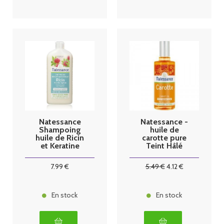
Natessance
Natessance -
Shampoing
huile de
huile de Ricin
carotte pure
et Keratine
Teint Hâlé
500ml
50ml
7
.99
€
5
.49
€
4
.12
€
En stock
En stock