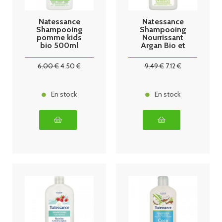
Natessance
Natessance
Shampooing
Shampooing
pomme kids
Nourrissant
bio 500ml
Argan Bio et
Kératine 500
ml
6
.00
€
4
.50
€
9
.49
€
7
.12
€
En stock
En stock