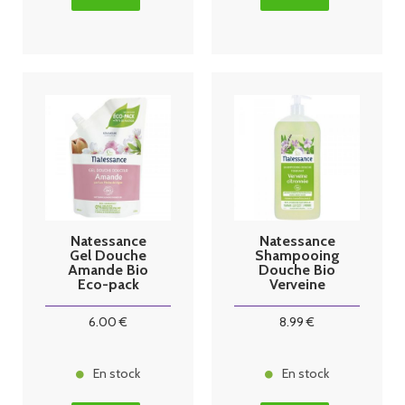
Natessance
Natessance
Gel Douche
Shampooing
Amande Bio
Douche Bio
Eco-pack
Verveine
650ml
Citronnée 1
Litre
6
.00
€
8
.99
€
En stock
En stock