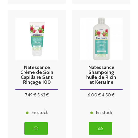
Natessance
Natessance
Crème de Soin
Shampoing
Capillaire Sans
huile de Ricin
Rinçage 100
et Keratine
ml
250ml
7
.49
€
5
.62
€
6
.00
€
4
.50
€
En stock
En stock