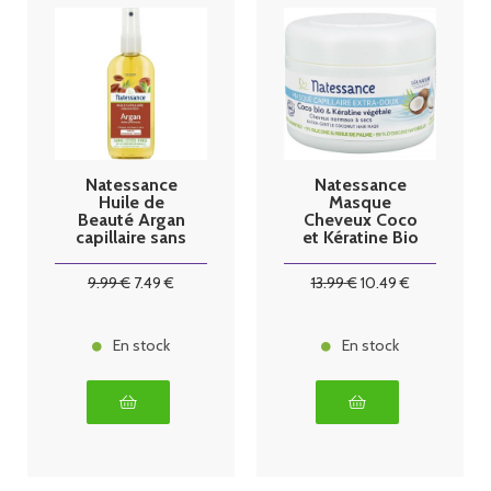
Natessance
Natessance
Huile de
Masque
Beauté Argan
Cheveux Coco
capillaire sans
et Kératine Bio
rinçage 150 ml
200ml
9
.99
€
7
.49
€
13
.99
€
10
.49
€
En stock
En stock