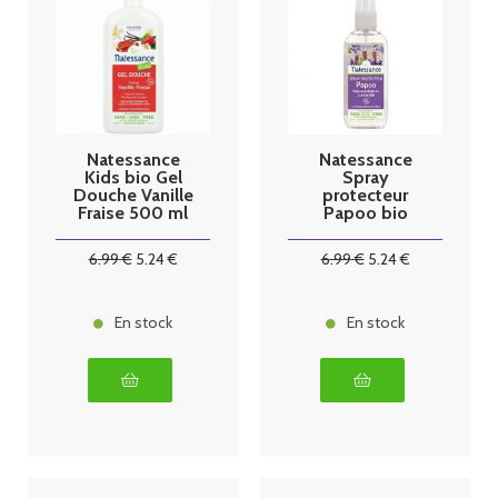
Natessance
Natessance
Kids bio Gel
Spray
Douche Vanille
protecteur
Fraise 500 ml
Papoo bio
100ml
6
.99
€
5
.24
€
6
.99
€
5
.24
€
En stock
En stock