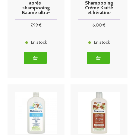
après-
Shampooing
shampooing
Crème Karité
Baume ultra-
et kératine
riche Karité
végétale 250
150ml
ml
7
.99
€
6
.00
€
En stock
En stock