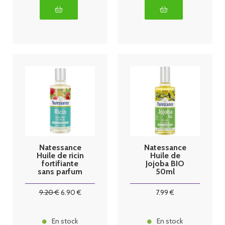
Natessance
Natessance
Huile de ricin
Huile de
fortifiante
Jojoba BIO
sans parfum
50ml
BIO - 100ml
9
.20
€
6
.90
€
7
.99
€
En stock
En stock