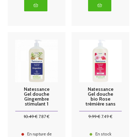
Natessance
Natessance
Gel douche
Gel douche
Gingembre
bio Rose
stimulant 1
trémière sans
litre
Sulfate 1 litre
10
.49
€
7
.87
€
9
.99
€
7
.49
€
En rupture de
En stock