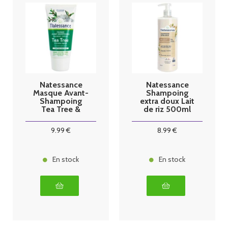
Natessance
Natessance
Masque Avant-
Shampoing
Shampoing
extra doux Lait
Tea Tree &
de riz 500ml
Kératine
pompe
Végétale 150
9
.99
€
8
.99
€
ml
En stock
En stock