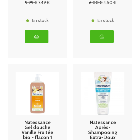
9
.99
€
7
.49
€
6
.00
€
4
.50
€
En stock
En stock
Natessance
Natessance
Gel douche
Après-
Vanille Fruitée
Shampooing
bio - flacon 1
Extra-Doux