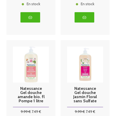
En stock
En stock
Natessance
Natessance
Gel douche
Gel douche
amande bio. fl
Jasmin Floral
Pompe 1 litre
sans Sulfate
bio 1 litre
9
.99
€
7
.49
€
9
.99
€
7
.49
€