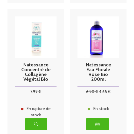
Natessance
Natessance
Concentré de
Eau Florale
Collagène
Rose Bio
Végétal Bio
200ml
30ml
7
.99
€
6
.20
€
4
.65
€
En rupture de
En stock
stock