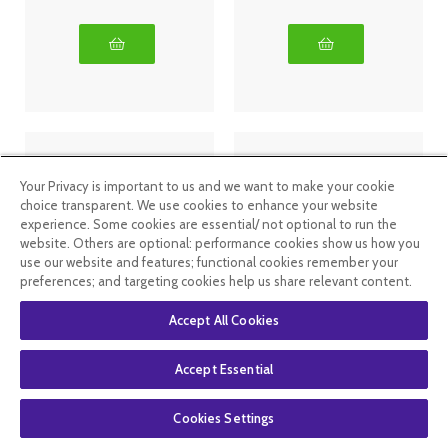
Your Privacy is important to us and we want to make your cookie
choice transparent. We use cookies to enhance your website
experience. Some cookies are essential/ not optional to run the
website. Others are optional: performance cookies show us how you
use our website and features; functional cookies remember your
preferences; and targeting cookies help us share relevant content.
Natessance
Natessance
Accept All Cookies
Coco Protège
Karité Huile
et Sublime
100% Pure
Huile Sèche
100ml
Accept Essential
100 ml
9
.00
€
6
.75
€
6
.00
€
4
.50
€
Cookies Settings