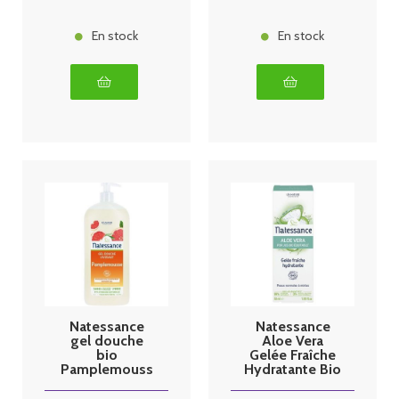
En stock
En stock
Natessance
Natessance
gel douche
Aloe Vera
bio
Gelée Fraîche
Pamplemouss
Hydratante Bio
e 1 litre
50ml