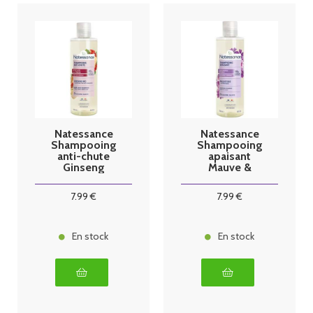
Natessance
Natessance
Shampooing
Shampooing
anti-chute
apaisant
Ginseng
Mauve &
250ml
Postbiotiques
250ml
7
.99
€
7
.99
€
En stock
En stock