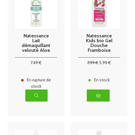
Natessance
Natessance
Lait
Kids bio Gel
démaquillant
Douche
velouté Aloe
Framboise
Vera bio
500 ml
200ml
7
.49
€
7
.99
€
5
.99
€
En rupture de
En stock
stock