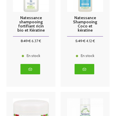
Natessance
Natessance
shampooing
Shampooing
fortifiant ricin
Coco et
bio et Kératine
kératine
500ml
végétale 250
ml
8
.49
€
6
.37
€
5
.49
€
4
.12
€
En stock
En stock