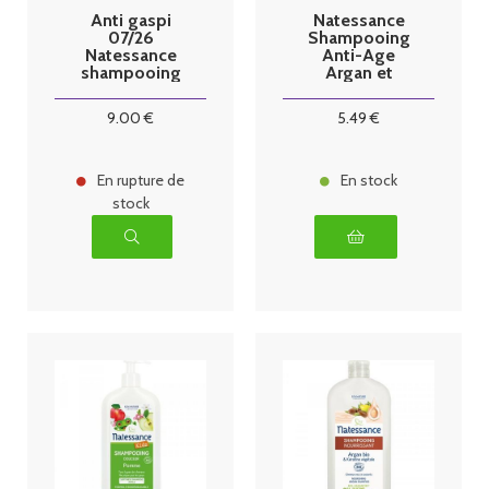
Anti gaspi
Natessance
07/26
Shampooing
Natessance
Anti-Age
shampooing
Argan et
extra-doux
Kératine 250ml
coco bio et
9
.00
€
5
.49
€
kératine
500ml
En rupture de
En stock
stock