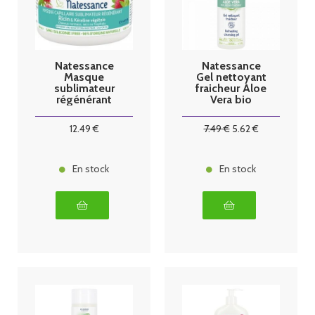
Natessance
Natessance
Masque
Gel nettoyant
sublimateur
fraicheur Aloe
régénérant
Vera bio
huile de ricin
200ml
200ml
12
.49
€
7
.49
€
5
.62
€
En stock
En stock